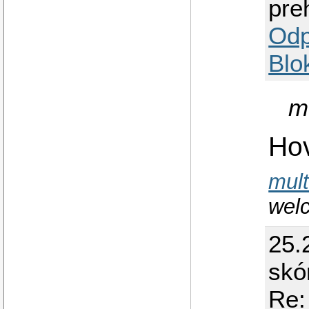
pre
Odp
Blo
m
Ho
mult
wel
25.
skó
Re: