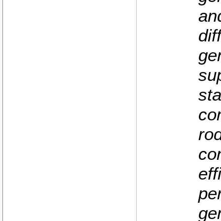
an
dif
gen
su
st
co
ro
co
eff
pe
gen