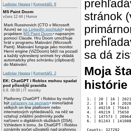
prehľadá
Ladislav Hagara
|
Komentářů: 8
MS Paint Doom
stránok 
včera 12:44 | Humor
primárn
Mark Russinovich (CTO v Microsoft
Azure) se
na LinkedIn pochlubil
svým
projektem
MS Paint Doom
napsaným
preȟľada
pomocí Claude. Hru Doom umožňuje
hrát v programu Malování (Microsoft
Paint). Malování funguje jako monitor.
sa dá zist
Herní engine (ViZDoom) běží na pozadí
a každý vykreslený snímek hry vkládá
automaticky přes schránku (clipboard)
do Malování.
Moja šta
Ladislav Hagara
|
Komentářů: 2
histórie
EK: ChatGPT i Roblox mohou spadat
pod přísnější pravidla
6.8. 08:00 | IT novinky
Platformy ChatGPT i Roblox by mohly
1. | 20 | 16 | 2021
být
zařazeny na seznam
mimořádně
2. | 18 | 14 | 2020
velkých on-line platforem nebo
3. | 49219 | 75643 
internetových vyhledávačů, na něž se
4. | 49219 | 75650 
vztahují zvláštní podmínky podle
5. | 147573 | 28964
nařízení o digitálních službách (DSA).
6. | 81243 | 141088
Vzhledem k tomu, že ChatGPT i Roblox
oznámily počet uživatelů nad prahovou
Counts: 327292
