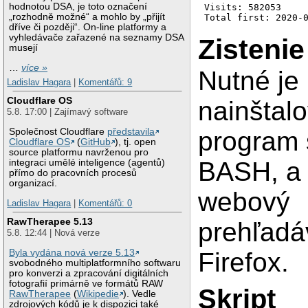
hodnotou DSA, je toto označení
Visits: 582053

„rozhodně možné“ a mohlo by „přijít
Total first: 2020-
dříve či později“. On-line platformy a
vyhledávače zařazené na seznamy DSA
Zistenie
musejí
…
více »
Nutné je
Ladislav Hagara
|
Komentářů: 9
Cloudflare OS
nainštal
5.8. 17:00 | Zajímavý software
Společnost Cloudflare
představila
program 
Cloudflare OS
(
GitHub
), tj. open
source platformu navrženou pro
BASH, a 
integraci umělé inteligence (agentů)
přímo do pracovních procesů
organizací.
webový
Ladislav Hagara
|
Komentářů: 0
RawTherapee 5.13
prehľadá
5.8. 12:44 | Nová verze
Byla vydána nová verze 5.13
Firefox.
svobodného multiplatformního softwaru
pro konverzi a zpracování digitálních
fotografií primárně ve formátů RAW
Skript
RawTherapee
(
Wikipedie
). Vedle
zdrojových kódů je k dispozici také