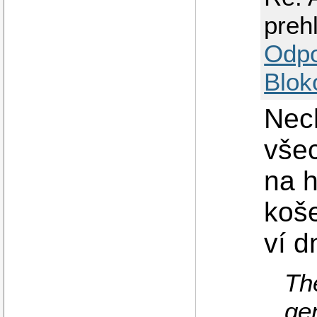
preh
Odp
Blok
Nech
všec
na 
koše
ví d
Th
ge