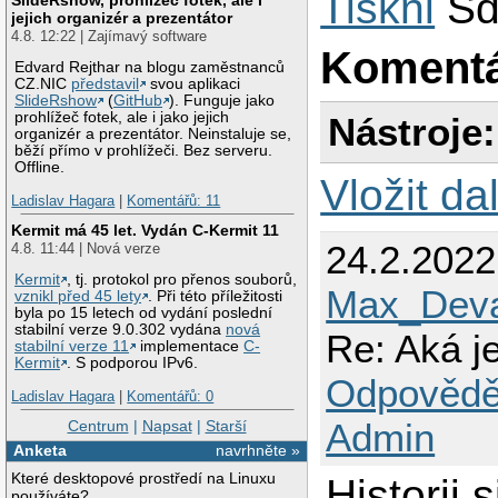
Tiskni
Sd
13
l
jejich organizér a prezentátor
14
l
4.8. 12:22 | Zajímavý software
15
done
;
Koment
16
Edvard Rejthar na blogu zaměstnanců
17
total
CZ.NIC
představil
svou aplikaci
18
total
SlideRshow
(
GitHub
). Funguje jako
19
prohlížeč fotek, ale i jako jejich
Nástroje:
20
echo
organizér a prezentátor. Neinstaluje se,
běží přímo v prohlížeči. Bez serveru.
21
)
Offline.
Vložit da
Ladislav Hagara
|
Komentářů: 11
Kermit má 45 let. Vydán C-Kermit 11
24.2.202
4.8. 11:44 | Nová verze
Kermit
, tj. protokol pro přenos souborů,
Max_Deva
vznikl před 45 lety
. Při této příležitosti
byla po 15 letech od vydání poslední
stabilní verze 9.0.302 vydána
nová
Re: Aká j
stabilní verze 11
implementace
C-
Kermit
. S podporou IPv6.
Odpovědě
Ladislav Hagara
|
Komentářů: 0
Admin
Centrum
|
Napsat
|
Starší
Anketa
navrhněte »
Které desktopové prostředí na Linuxu
Historii 
používáte?