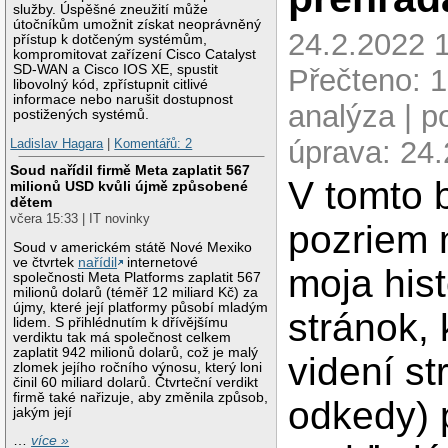
služby. Úspěšné zneužití může
útočníkům umožnit získat neoprávněný
24.2.2022 1
přístup k dotčeným systémům,
kompromitovat zařízení Cisco Catalyst
SD-WAN a Cisco IOS XE, spustit
Přečteno: 1
libovolný kód, zpřístupnit citlivé
informace nebo narušit dostupnost
analýza | p
postižených systémů.
úprava: 24
Ladislav Hagara
|
Komentářů: 2
Soud nařídil firmě Meta zaplatit 567
V tomto 
milionů USD kvůli újmě způsobené
dětem
včera 15:33 | IT novinky
pozriem 
Soud v americkém státě Nové Mexiko
ve čtvrtek
nařídil
internetové
moja hist
společnosti Meta Platforms zaplatit 567
milionů dolarů (téměř 12 miliard Kč) za
újmy, které její platformy působí mladým
stránok, 
lidem. S přihlédnutím k dřívějšímu
verdiktu tak má společnost celkem
zaplatit 942 milionů dolarů, což je malý
videní st
zlomek jejího ročního výnosu, který loni
činil 60 miliard dolarů. Čtvrteční verdikt
firmě také nařizuje, aby změnila způsob,
odkedy) 
jakým její
…
více »