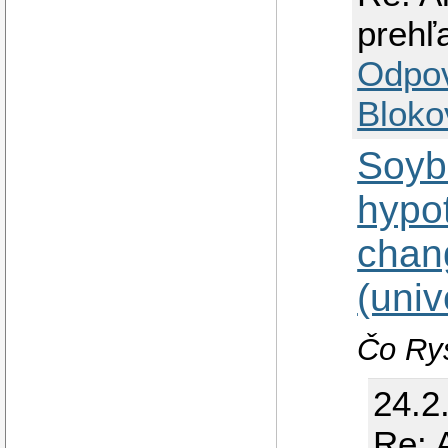
prehľ
Odpo
Bloko
Soybe
hypo
chan
(univ
Čo Rys
24.2
Re: 