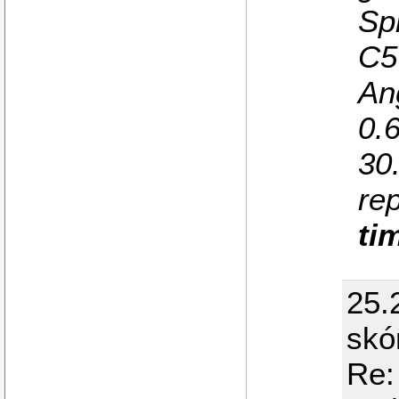
Sp
C5
An
0.
30
re
ti
25.
skó
Re: