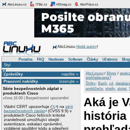
AbcLinuxu.cz
ITBiz.cz
HDmag.cz
AbcPráce.cz
AbcLinuxu
hledá autory
!
Poradna
FAQ
Hardware
Software
Články
Učebnice
Blog
Styl
×
AbcLinuxu
:/
Blogy
/
analy
Zprávičky
napište »
prehľadavania?
Pracovní nabídky
inzerujte »
Štítky
:
Bash
,
cd
,
databáz
Série bezpečnostních záplat v
prohlížeče
,
shelly
,
skript
,
produktech Cisco
Aká je 
včera 16:00 | Bezpečnostní upozornění
Vládní CERT upozorňuje (
𝕏
) na
sérii
bezpečnostních záplat
(CVSS 9.9) v
história
produktech Cisco řešících kritické
zranitelnosti umožňující obejití
autentizace, eskalaci oprávnění,
prehľad
vzdálené spuštění kódu a odepření