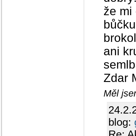
že mi
bůčku,
broko
ani k
semlb
Zdar 
Měl jsem
24.2.
blog:
Re: A