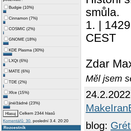
Budgie
(
10%
)
smůla.
Cinnamon
(
7%
)
1. | 142
COSMIC
(
2%
)
CEST
GNOME
(
18%
)
KDE Plasma
(
30%
)
Zdar Ma
LXQt
(
6%
)
MATE
(
6%
)
Měl jsem se
TDE
(
2%
)
24.2.2022
Xfce
(
15%
)
jiné/žádné
(
23%
)
MakeIran
Celkem 2344 hlasů
Komentářů: 30
, poslední 3.4. 20:20
blog:
Grét
Rozcestník