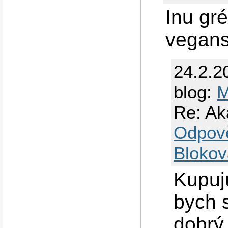
Inu gr
vegansk
24.2.2
blog:
M
Re: Ak
Odpov
Blokov
Kupuj
bych s
dobrý.