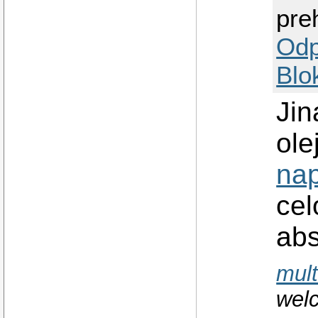
pre
Odp
Blo
Jin
ole
nap
cel
abs
mult
wel