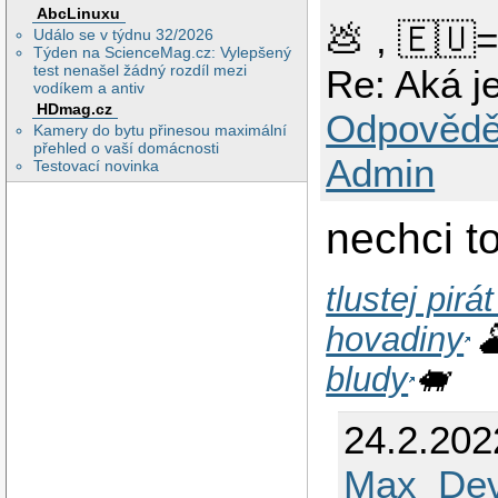
AbcLinuxu
💩 , 🇪🇺
Událo se v týdnu 32/2026
Týden na ScienceMag.cz: Vylepšený
test nenašel žádný rozdíl mezi
Re: Aká j
vodíkem a antiv
HDmag.cz
Odpovědě
Kamery do bytu přinesou maximální
přehled o vaší domácnosti
Admin
Testovací novinka
nechci t
tlustej pirá
hovadiny

bludy
🐖
24.2.202
Max_Dev