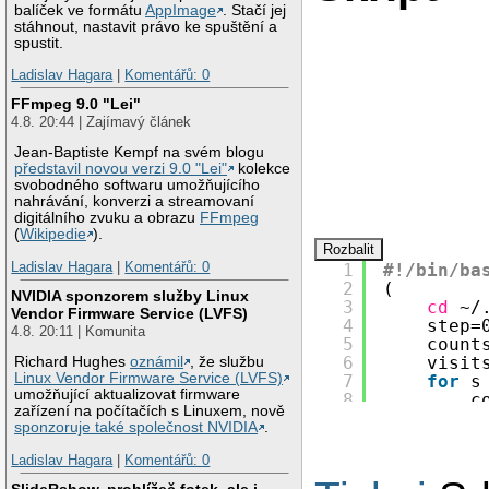
balíček ve formátu
AppImage
. Stačí jej
stáhnout, nastavit právo ke spuštění a
spustit.
Ladislav Hagara
|
Komentářů: 0
FFmpeg 9.0 "Lei"
4.8. 20:44 | Zajímavý článek
Jean-Baptiste Kempf na svém blogu
představil novou verzi 9.0 "Lei"
kolekce
svobodného softwaru umožňujícího
nahrávání, konverzi a streamovaní
digitálního zvuku a obrazu
FFmpeg
(
Wikipedie
).
Ladislav Hagara
|
Komentářů: 0
1
#!/bin/ba
2
(
NVIDIA sponzorem služby Linux
3
cd
~/
Vendor Firmware Service (LVFS)
4
step=
4.8. 20:11 | Komunita
5
count
6
visit
Richard Hughes
oznámil
, že službu
Linux Vendor Firmware Service (LVFS)
7
for
s
umožňující aktualizovat firmware
8
c
zařízení na počítačích s Linuxem, nově
9
f
sponzoruje také společnost NVIDIA
.
10
f
11
l
Ladislav Hagara
|
Komentářů: 0
12
e
SlideRshow, prohlížeč fotek, ale i