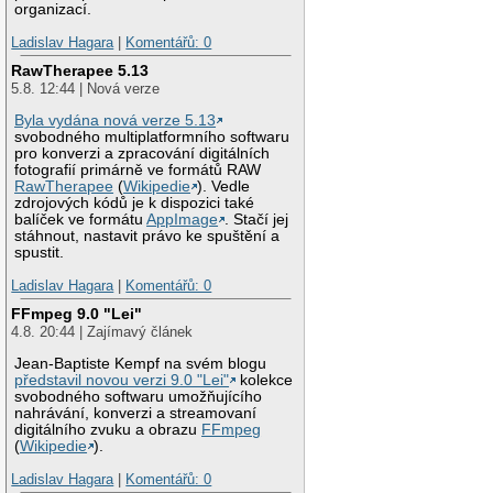
organizací.
Ladislav Hagara
|
Komentářů: 0
RawTherapee 5.13
5.8. 12:44 | Nová verze
Byla vydána nová verze 5.13
svobodného multiplatformního softwaru
pro konverzi a zpracování digitálních
fotografií primárně ve formátů RAW
RawTherapee
(
Wikipedie
). Vedle
zdrojových kódů je k dispozici také
balíček ve formátu
AppImage
. Stačí jej
stáhnout, nastavit právo ke spuštění a
spustit.
Ladislav Hagara
|
Komentářů: 0
FFmpeg 9.0 "Lei"
4.8. 20:44 | Zajímavý článek
Jean-Baptiste Kempf na svém blogu
představil novou verzi 9.0 "Lei"
kolekce
svobodného softwaru umožňujícího
nahrávání, konverzi a streamovaní
digitálního zvuku a obrazu
FFmpeg
(
Wikipedie
).
Ladislav Hagara
|
Komentářů: 0