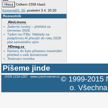
Celkem 2358 hlasů
Komentářů: 30
, poslední 3.4. 20:20
Rozcestník
AbcLinuxu
Jaderné noviny – přehled za
červenec 2026
Týden na ITBiz: Náklady na
podpůrnou AI převýší do roku 2028
plat samotného vývo
HDmag.cz
Kamery do bytu přinesou maximální
přehled o vaší domácnosti
Testovací novinka
Píšeme jinde
ISSN 1214-1267
www.czech-server.cz
© 1999-2015
o.
Všechna 