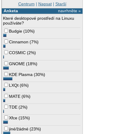
Centrum
|
Napsat
|
Starší
Anketa
navrhněte »
Které desktopové prostředí na Linuxu
používáte?
Budgie
(
10%
)
Cinnamon
(
7%
)
COSMIC
(
2%
)
GNOME
(
18%
)
KDE Plasma
(
30%
)
LXQt
(
6%
)
MATE
(
6%
)
TDE
(
2%
)
Xfce
(
15%
)
jiné/žádné
(
23%
)