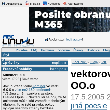
AbcLinuxu.cz
ITBiz.cz
HDmag.cz
AbcPráce.cz
AbcLinuxu
hledá autory
!
Poradna
FAQ
Hardware
Software
Články
Učebnice
Blog
Styl
×
AbcLinuxu
:/
Blogy
/
-djz
Zprávičky
napište »
Pracovní nabídky
inzerujte »
vektorov
Adminer 6.0.0
včera 17:22 | Nová verze
OO.o
Jakub Vrána vydal
Adminer
ve verzi
6.0.0 s
více než 130 změnami
:
"Většina změn vznikla s asistencí
17.5.2005 
Claude Opus 5. Někteří lidi se bojí, že AI
asistence může kód zamořit technickým
jiná poesie
dluhem. To je jistě pravda, pokud
vývojář všechny změny bezduše