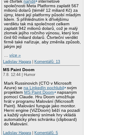
ve čtvrtek
nařídil
internetové
společnosti Meta Platforms zaplatit 567
milionů dolarů (téměř 12 miliard Kč) za
újmy, které její platformy působí mladým
lidem. S přihlédnutím k dřívějšímu
verdiktu tak má společnost celkem
zaplatit 942 milionů dolarů, což je malý
zlomek jejího ročního výnosu, který loni
činil 60 miliard dolarů. Čtvrteční verdikt
firmě také nařizuje, aby změnila způsob,
jakým její
…
více »
Ladislav Hagara
|
Komentářů: 13
MS Paint Doom
7.8. 12:44 | Humor
Mark Russinovich (CTO v Microsoft
Azure) se
na LinkedIn pochlubil
svým
projektem
MS Paint Doom
napsaným
pomocí Claude. Hru Doom umožňuje
hrát v programu Malování (Microsoft
Paint). Malování funguje jako monitor.
Herní engine (ViZDoom) běží na pozadí
a každý vykreslený snímek hry vkládá
automaticky přes schránku (clipboard)
do Malování.
Ladislav Hagara
|
Komentářů: 5