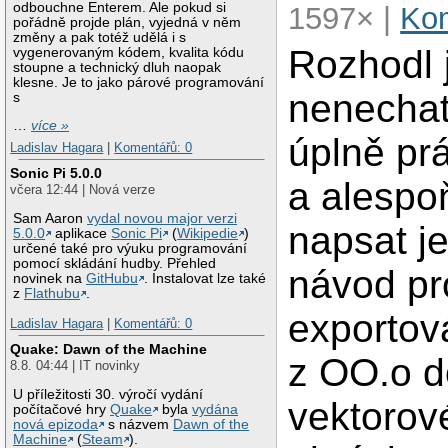
odbouchne Enterem. Ale pokud si
1597× |
Kom
pořádně projde plán, vyjedná v něm
změny a pak totéž udělá i s
Rozhodl 
vygenerovaným kódem, kvalita kódu
stoupne a technický dluh naopak
klesne. Je to jako párové programování
nenechat
s
…
více »
úplně pr
Ladislav Hagara
|
Komentářů: 0
Sonic Pi 5.0.0
a alespo
včera 12:44 | Nová verze
Sam Aaron
vydal novou major verzi
napsat j
5.0.0
aplikace
Sonic Pi
(
Wikipedie
)
určené také pro výuku programování
pomocí skládání hudby. Přehled
návod pr
novinek na
GitHubu
. Instalovat lze také
z
Flathubu
.
exportov
Ladislav Hagara
|
Komentářů: 0
Quake: Dawn of the Machine
z OO.o d
8.8. 04:44 | IT novinky
U příležitosti 30. výročí vydání
vektorov
počítačové hry
Quake
byla
vydána
nová epizoda
s názvem
Dawn of the
Machine
(
Steam
).