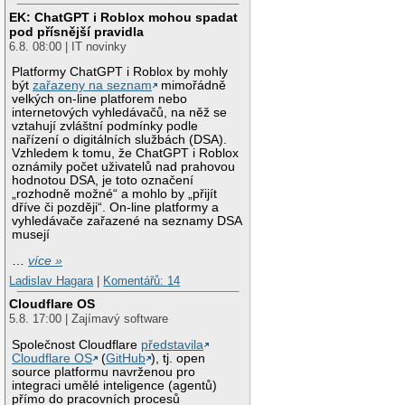
EK: ChatGPT i Roblox mohou spadat
pod přísnější pravidla
6.8. 08:00 | IT novinky
Platformy ChatGPT i Roblox by mohly
být
zařazeny na seznam
mimořádně
velkých on-line platforem nebo
internetových vyhledávačů, na něž se
vztahují zvláštní podmínky podle
nařízení o digitálních službách (DSA).
Vzhledem k tomu, že ChatGPT i Roblox
oznámily počet uživatelů nad prahovou
hodnotou DSA, je toto označení
„rozhodně možné“ a mohlo by „přijít
dříve či později“. On-line platformy a
vyhledávače zařazené na seznamy DSA
musejí
…
více »
Ladislav Hagara
|
Komentářů: 14
Cloudflare OS
5.8. 17:00 | Zajímavý software
Společnost Cloudflare
představila
Cloudflare OS
(
GitHub
), tj. open
source platformu navrženou pro
integraci umělé inteligence (agentů)
přímo do pracovních procesů