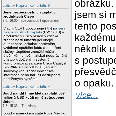
obrázku.
Ladislav Hagara
|
Komentářů: 8
jsem si m
Série bezpečnostních záplat v
produktech Cisco
7.8. 16:00 | Bezpečnostní upozornění
tento po
Vládní CERT upozorňuje (
𝕏
) na
sérii
bezpečnostních záplat
(CVSS 9.9) v
každému,
produktech Cisco řešících kritické
zranitelnosti umožňující obejití
autentizace, eskalaci oprávnění,
několik 
vzdálené spuštění kódu a odepření
služby. Úspěšné zneužití může
útočníkům umožnit získat neoprávněný
s postup
přístup k dotčeným systémům,
kompromitovat zařízení Cisco Catalyst
SD-WAN a Cisco IOS XE, spustit
přesvědč
libovolný kód, zpřístupnit citlivé
informace nebo narušit dostupnost
postižených systémů.
o opaku.
Ladislav Hagara
|
Komentářů: 4
více...
Soud nařídil firmě Meta zaplatit 567
milionů USD kvůli újmě způsobené
dětem
7.8. 15:33 | IT novinky
Soud v americkém státě Nové Mexiko