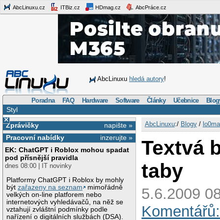
AbcLinuxu.cz
ITBiz.cz
HDmag.cz
AbcPráce.cz
AbcLinuxu
hledá autory
!
Poradna
FAQ
Hardware
Software
Články
Učebnice
Blog
Styl
×
AbcLinuxu
:/
Blogy
/
lo0ma
Zprávičky
napište »
Pracovní nabídky
inzerujte »
Textvá 
EK: ChatGPT i Roblox mohou spadat
pod přísnější pravidla
taby
dnes 08:00 | IT novinky
Platformy ChatGPT i Roblox by mohly
být
zařazeny na seznam
mimořádně
5.6.2009 08
velkých on-line platforem nebo
internetových vyhledávačů, na něž se
Komentářů:
vztahují zvláštní podmínky podle
nařízení o digitálních službách (DSA).