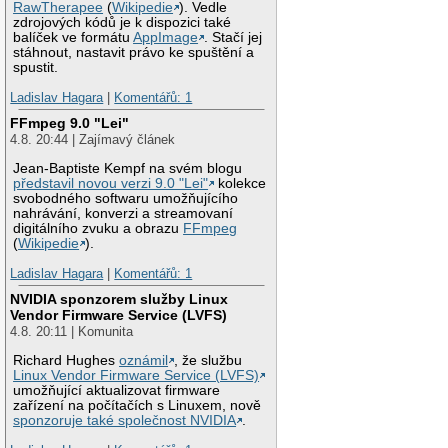
RawTherapee
(
Wikipedie
). Vedle
zdrojových kódů je k dispozici také
balíček ve formátu
AppImage
. Stačí jej
stáhnout, nastavit právo ke spuštění a
spustit.
Ladislav Hagara
|
Komentářů: 1
FFmpeg 9.0 "Lei"
4.8. 20:44 | Zajímavý článek
Jean-Baptiste Kempf na svém blogu
představil novou verzi 9.0 "Lei"
kolekce
svobodného softwaru umožňujícího
nahrávání, konverzi a streamovaní
digitálního zvuku a obrazu
FFmpeg
(
Wikipedie
).
Ladislav Hagara
|
Komentářů: 1
NVIDIA sponzorem služby Linux
Vendor Firmware Service (LVFS)
4.8. 20:11 | Komunita
Richard Hughes
oznámil
, že službu
Linux Vendor Firmware Service (LVFS)
umožňující aktualizovat firmware
zařízení na počítačích s Linuxem, nově
sponzoruje také společnost NVIDIA
.