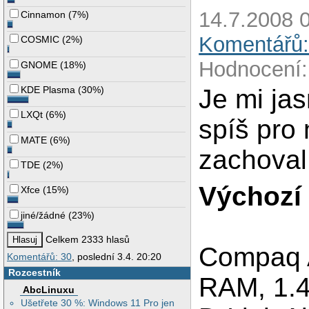
14.7.2008 0
Cinnamon
(
7%
)
Komentářů:
COSMIC
(
2%
)
Hodnocení:
GNOME
(
18%
)
Je mi jas
KDE Plasma
(
30%
)
LXQt
(
6%
)
spíš pro 
MATE
(
6%
)
zachoval 
TDE
(
2%
)
Výchozí
Xfce
(
15%
)
jiné/žádné
(
23%
)
Celkem 2333 hlasů
Compaq 
Komentářů: 30
, poslední 3.4. 20:20
Rozcestník
RAM, 1.
AbcLinuxu
Ušetřete 30 %: Windows 11 Pro jen