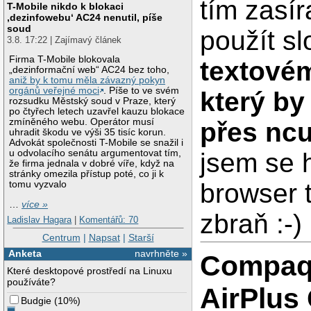
tím zasír
T-Mobile nikdo k blokaci
‚dezinfowebu‘ AC24 nenutil, píše
soud
použít sl
3.8. 17:22 | Zajímavý článek
Firma T-Mobile blokovala
textovém
„dezinformační web“ AC24 bez toho,
aniž by k tomu měla závazný pokyn
orgánů veřejné moci
. Píše to ve svém
který by
rozsudku Městský soud v Praze, který
po čtyřech letech uzavřel kauzu blokace
zmíněného webu. Operátor musí
přes nc
uhradit škodu ve výši 35 tisíc korun.
Advokát společnosti T-Mobile se snažil i
jsem se h
u odvolacího senátu argumentovat tím,
že firma jednala v dobré víře, když na
stránky omezila přístup poté, co ji k
browser 
tomu vyzvalo
…
více »
zbraň :-)
Ladislav Hagara
|
Komentářů: 70
Centrum
|
Napsat
|
Starší
Anketa
navrhněte »
Compaq 
Které desktopové prostředí na Linuxu
používáte?
AirPlus
Budgie
(
10%
)