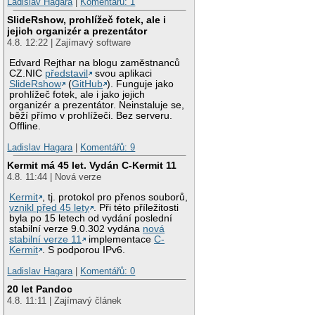
Ladislav Hagara
|
Komentářů: 1
SlideRshow, prohlížeč fotek, ale i
jejich organizér a prezentátor
4.8. 12:22 | Zajímavý software
Edvard Rejthar na blogu zaměstnanců
CZ.NIC
představil
svou aplikaci
SlideRshow
(
GitHub
). Funguje jako
prohlížeč fotek, ale i jako jejich
organizér a prezentátor. Neinstaluje se,
běží přímo v prohlížeči. Bez serveru.
Offline.
Ladislav Hagara
|
Komentářů: 9
Kermit má 45 let. Vydán C-Kermit 11
4.8. 11:44 | Nová verze
Kermit
, tj. protokol pro přenos souborů,
vznikl před 45 lety
. Při této příležitosti
byla po 15 letech od vydání poslední
stabilní verze 9.0.302 vydána
nová
stabilní verze 11
implementace
C-
Kermit
. S podporou IPv6.
Ladislav Hagara
|
Komentářů: 0
20 let Pandoc
4.8. 11:11 | Zajímavý článek