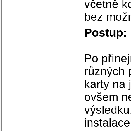
včetně k
bez možno
Postup:
Po přine
různých 
karty na 
ovšem n
výsledku,
instalac