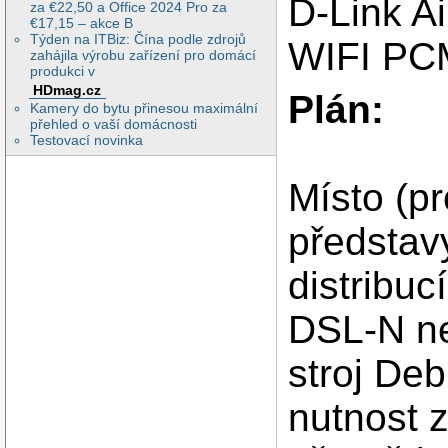
D-Link A
za €22,50 a Office 2024 Pro za
€17,15 – akce B
Týden na ITBiz: Čína podle zdrojů
WIFI PC
zahájila výrobu zařízení pro domácí
produkci v
HDmag.cz
Plán:
Kamery do bytu přinesou maximální
přehled o vaší domácnosti
Testovací novinka
Místo (p
představ
distribuc
DSL-N ne
stroj Deb
nutnost 