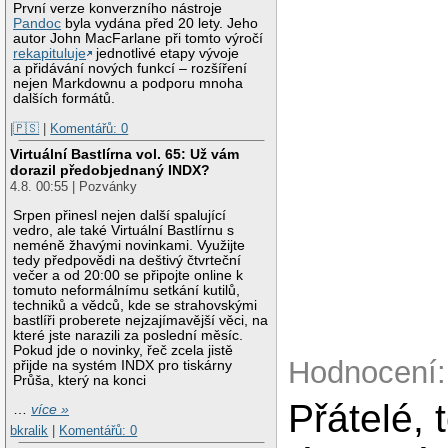
První verze konverzního nástroje
Pandoc
byla vydána před 20 lety. Jeho
autor John MacFarlane při tomto výročí
rekapituluje
jednotlivé etapy vývoje
a přidávání nových funkcí – rozšíření
nejen Markdownu a podporu mnoha
dalších formátů.
|🇵🇸
|
Komentářů: 0
Virtuální Bastlírna vol. 65: Už vám
dorazil předobjednaný INDX?
4.8. 00:55 | Pozvánky
Srpen přinesl nejen další spalující
vedro, ale také Virtuální Bastlírnu s
neméně žhavými novinkami. Využijte
tedy předpovědi na deštivý čtvrteční
večer a od 20:00 se připojte online k
tomuto neformálnímu setkání kutilů,
techniků a vědců, kde se strahovskými
bastlíři proberete nejzajímavější věci, na
které jste narazili za poslední měsíc.
Pokud jde o novinky, řeč zcela jistě
Hodnocení:
přijde na systém INDX pro tiskárny
Průša, který na konci
Přátelé, 
…
více »
bkralik
|
Komentářů: 0