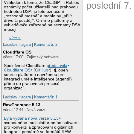
Vzhledem k tomu, že ChatGPT i Roblox
poslední 7.
oznámily počet uživatelů nad prahovou
hodnotou DSA, je toto označení
„rozhodně možné“ a mohlo by „přijít
dříve či později“. On-line platformy a
vyhledávače zařazené na seznamy DSA
musejí
…
více »
Ladislav Hagara
|
Komentářů: 2
Cloudflare OS
včera 17:00 | Zajímavý software
Společnost Cloudflare
představila
Cloudflare OS
(
GitHub
), tj. open
source platformu navrženou pro
integraci umělé inteligence (agentů)
přímo do pracovních procesů
organizací.
Ladislav Hagara
|
Komentářů: 1
RawTherapee 5.13
včera 12:44 | Nová verze
Byla vydána nová verze 5.13
svobodného multiplatformního softwaru
pro konverzi a zpracování digitálních
fotografií primárně ve formátů RAW