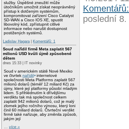
služby. Úspěšné zneužití může
Komentářů:
útočníkům umožnit získat neoprávněný
přístup k dotčeným systémům,
kompromitovat zařízení Cisco Catalyst
poslední 8.
SD-WAN a Cisco IOS XE, spustit
libovolný kód, zpřístupnit citlivé
informace nebo narušit dostupnost
postižených systémů.
Ladislav Hagara
|
Komentářů: 1
Soud nařídil firmě Meta zaplatit 567
milionů USD kvůli újmě způsobené
dětem
dnes 15:33 | IT novinky
Soud v americkém státě Nové Mexiko
ve čtvrtek
nařídil
internetové
společnosti Meta Platforms zaplatit 567
milionů dolarů (téměř 12 miliard Kč) za
újmy, které její platformy působí mladým
lidem. S přihlédnutím k dřívějšímu
verdiktu tak má společnost celkem
zaplatit 942 milionů dolarů, což je malý
zlomek jejího ročního výnosu, který loni
činil 60 miliard dolarů. Čtvrteční verdikt
firmě také nařizuje, aby změnila způsob,
jakým její
…
více »