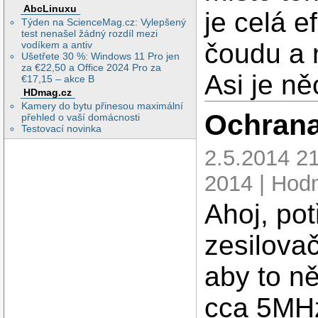
AbcLinuxu
je celá e
Týden na ScienceMag.cz: Vylepšený
test nenašel žádný rozdíl mezi
čoudu a 
vodíkem a antiv
Ušetřete 30 %: Windows 11 Pro jen
za €22,50 a Office 2024 Pro za
Asi je ně
€17,15 – akce B
HDmag.cz
Kamery do bytu přinesou maximální
Ochrana
přehled o vaší domácnosti
Testovací novinka
2.5.2014 21
2014 | Hodn
Ahoj, pot
zesilovač
aby to n
cca 5MHz