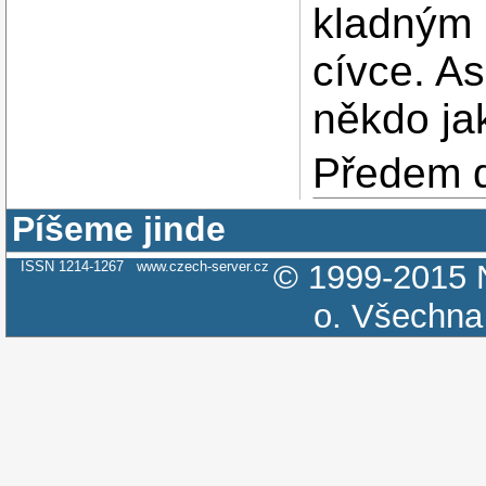
kladným 
cívce. As
někdo jak
Předem 
Píšeme jinde
ISSN 1214-1267
www.czech-server.cz
© 1999-2015
o.
Všechna 