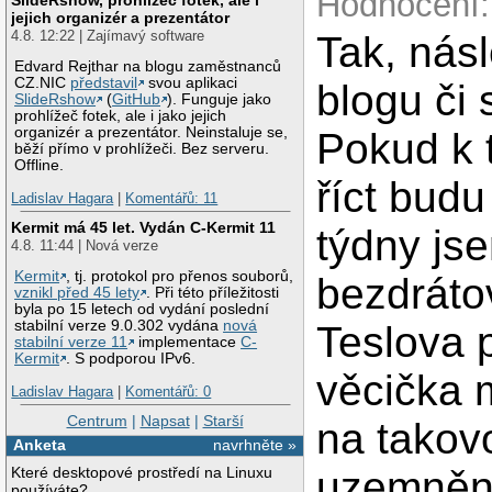
Hodnocení:
jejich organizér a prezentátor
4.8. 12:22 | Zajímavý software
Tak, nás
Edvard Rejthar na blogu zaměstnanců
CZ.NIC
představil
svou aplikaci
blogu či 
SlideRshow
(
GitHub
). Funguje jako
prohlížeč fotek, ale i jako jejich
organizér a prezentátor. Neinstaluje se,
Pokud k 
běží přímo v prohlížeči. Bez serveru.
Offline.
říct budu
Ladislav Hagara
|
Komentářů: 11
Kermit má 45 let. Vydán C-Kermit 11
týdny js
4.8. 11:44 | Nová verze
Kermit
, tj. protokol pro přenos souborů,
bezdráto
vznikl před 45 lety
. Při této příležitosti
byla po 15 letech od vydání poslední
stabilní verze 9.0.302 vydána
nová
Teslova 
stabilní verze 11
implementace
C-
Kermit
. S podporou IPv6.
věcička 
Ladislav Hagara
|
Komentářů: 0
Centrum
|
Napsat
|
Starší
na takov
Anketa
navrhněte »
uzemněn
Které desktopové prostředí na Linuxu
používáte?