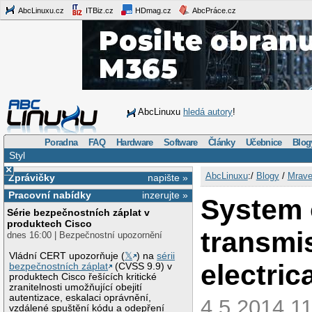
AbcLinuxu.cz
ITBiz.cz
HDmag.cz
AbcPráce.cz
AbcLinuxu
hledá autory
!
Poradna
FAQ
Hardware
Software
Články
Učebnice
Blog
Styl
×
AbcLinuxu
:/
Blogy
/
Mrave
Zprávičky
napište »
Pracovní nabídky
inzerujte »
System 
Série bezpečnostních záplat v
produktech Cisco
transmi
dnes 16:00 | Bezpečnostní upozornění
Vládní CERT upozorňuje (
𝕏
) na
sérii
electric
bezpečnostních záplat
(CVSS 9.9) v
produktech Cisco řešících kritické
zranitelnosti umožňující obejití
autentizace, eskalaci oprávnění,
4.5.2014 11
vzdálené spuštění kódu a odepření