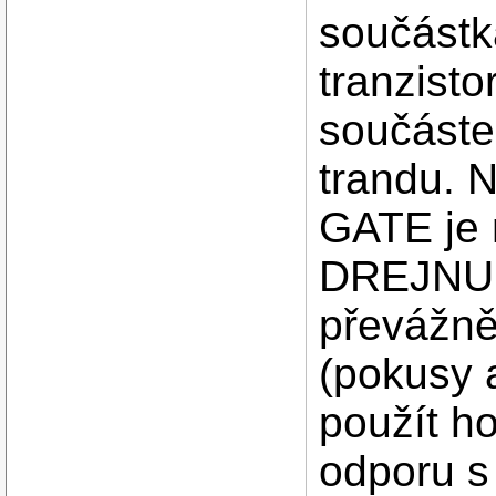
součástk
tranzisto
součáste
trandu. 
GATE je 
DREJNU k
převážně
(pokusy a
použít h
odporu s