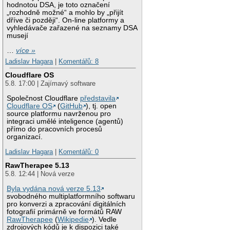
hodnotou DSA, je toto označení
„rozhodně možné“ a mohlo by „přijít
dříve či později“. On-line platformy a
vyhledávače zařazené na seznamy DSA
musejí
…
více »
Ladislav Hagara
|
Komentářů: 8
Cloudflare OS
5.8. 17:00 | Zajímavý software
Společnost Cloudflare
představila
Cloudflare OS
(
GitHub
), tj. open
source platformu navrženou pro
integraci umělé inteligence (agentů)
přímo do pracovních procesů
organizací.
Ladislav Hagara
|
Komentářů: 0
RawTherapee 5.13
5.8. 12:44 | Nová verze
Byla vydána nová verze 5.13
svobodného multiplatformního softwaru
pro konverzi a zpracování digitálních
fotografií primárně ve formátů RAW
RawTherapee
(
Wikipedie
). Vedle
zdrojových kódů je k dispozici také