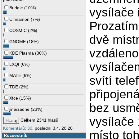
Budgie
(
10%
)
vysílače 
Cinnamon
(
7%
)
Prozatím
COSMIC
(
2%
)
dvě místn
GNOME
(
18%
)
vzdáleno
KDE Plasma
(
30%
)
vysílače
LXQt
(
6%
)
MATE
(
6%
)
svítí te
TDE
(
2%
)
připojen
Xfce
(
15%
)
bez usmě
jiné/žádné
(
23%
)
vysílače 
Celkem 2341 hlasů
Komentářů: 30
, poslední 3.4. 20:20
místo to
Rozcestník