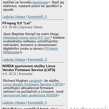
balíček ve formátu
AppImage
. Stačí jej
stáhnout, nastavit právo ke spuštění a
spustit.
Ladislav Hagara
|
Komentářů: 0
FFmpeg 9.0 "Lei"
4.8. 20:44 | Zajímavý článek
Jean-Baptiste Kempf na svém blogu
představil novou verzi 9.0 "Lei"
kolekce
svobodného softwaru umožňujícího
nahrávání, konverzi a streamovaní
digitálního zvuku a obrazu
FFmpeg
(
Wikipedie
).
Ladislav Hagara
|
Komentářů: 0
NVIDIA sponzorem služby Linux
Vendor Firmware Service (LVFS)
4.8. 20:11 | Komunita
Richard Hughes
oznámil
, že službu
Linux Vendor Firmware Service (LVFS)
umožňující aktualizovat firmware
zařízení na počítačích s Linuxem, nově
sponzoruje také společnost NVIDIA
.
Ladislav Hagara
|
Komentářů: 0
SlideRshow, prohlížeč fotek, ale i