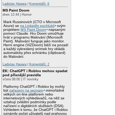
Ladislav Hagara
|
Komentářů: 6
MS Paint Doom
dnes 12:44 | Humor
Mark Russinovich (CTO v Microsoft
Azure) se
na LinkedIn pochlubil
svým
projektem
MS Paint Doom
napsaným
pomocí Claude. Hru Doom umožňuje
hrát v programu Malování (Microsoft
Paint). Malování funguje jako monitor.
Herní engine (ViZDoom) běží na pozadí
a každý vykreslený snímek hry vkládá
automaticky přes schránku (clipboard)
do Malování.
Ladislav Hagara
|
Komentářů: 2
EK: ChatGPT i Roblox mohou spadat
pod přísnější pravidla
včera 08:00 | IT novinky
Platformy ChatGPT i Roblox by mohly
být
zařazeny na seznam
mimořádně
velkých on-line platforem nebo
internetových vyhledávačů, na něž se
vztahují zvláštní podmínky podle
nařízení o digitálních službách (DSA).
Vzhledem k tomu, že ChatGPT i Roblox
oznámily počet uživatelů nad prahovou