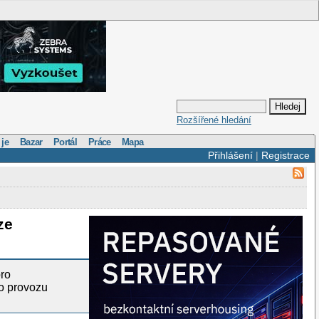
Rozšířené hledání
 je
Bazar
Portál
Práce
Mapa
Přihlášení
|
Registrace
ze
pro
o provozu