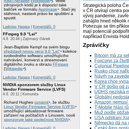
RawTherapee
(
Wikipedie
). Vedle
Strategická poloha Čes
zdrojových kódů je k dispozici také
balíček ve formátu
AppImage
. Stačí jej
v ČR otvírají centra p
stáhnout, nastavit právo ke spuštění a
vývoj pandemie, zavře
spustit.
zahájilo hned několik 
Potvrzuje se tím příkl
Ladislav Hagara
|
Komentářů: 0
mají potenciál podpoři
FFmpeg 9.0 "Lei"
například Envista Hol
4.8. 20:44 | Zajímavý článek
Zprávičky
Jean-Baptiste Kempf na svém blogu
představil novou verzi 9.0 "Lei"
kolekce
Bitcoin má za se
svobodného softwaru umožňujícího
nahrávání, konverzi a streamovaní
Foxconn za čtvrtle
digitálního zvuku a obrazu
FFmpeg
Colonial Pipelin
(
Wikipedie
).
Rusko chce naříd
Návrh na zaveden
Ladislav Hagara
|
Komentářů: 0
Korea chce vynal
NVIDIA sponzorem služby Linux
V ČR došlo od z
Vendor Firmware Service (LVFS)
ÚOHS nezíská mož
4.8. 20:11 | Komunita
Globální nedosta
Amazon nemusí v
Richard Hughes
oznámil
, že službu
Linux Vendor Firmware Service (LVFS)
T-Mobile hlásí rů
umožňující aktualizovat firmware
Muž podle obžalob
zařízení na počítačích s Linuxem, nově
USA odstraní Xia
sponzoruje také společnost NVIDIA
.
Německo dá na vz
Český Atos post
Ladislav Hagara
|
Komentářů: 0