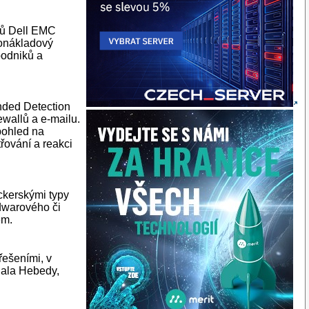
mů Dell EMC
konákladový
podniků a
nded Detection
ewallů a e-mailu.
pohled na
řování a reakci
ackerskými typy
rdwarového či
em.
řešeními, v
chala Hebedy,