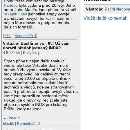
První verze konverzního nástroje
Pandoc
byla vydána před 20 lety. Jeho
Nástroje:
Začni sledova
autor John MacFarlane při tomto výročí
rekapituluje
jednotlivé etapy vývoje
Vložit další komentář
a přidávání nových funkcí – rozšíření
nejen Markdownu a podporu mnoha
dalších formátů.
|🇵🇸
|
Komentářů: 0
Virtuální Bastlírna vol. 65: Už vám
dorazil předobjednaný INDX?
4.8. 00:55 | Pozvánky
Srpen přinesl nejen další spalující
vedro, ale také Virtuální Bastlírnu s
neméně žhavými novinkami. Využijte
tedy předpovědi na deštivý čtvrteční
večer a od 20:00 se připojte online k
tomuto neformálnímu setkání kutilů,
techniků a vědců, kde se strahovskými
bastlíři proberete nejzajímavější věci, na
které jste narazili za poslední měsíc.
Pokud jde o novinky, řeč zcela jistě
přijde na systém INDX pro tiskárny
Průša, který na konci
…
více »
bkralik
|
Komentářů: 0