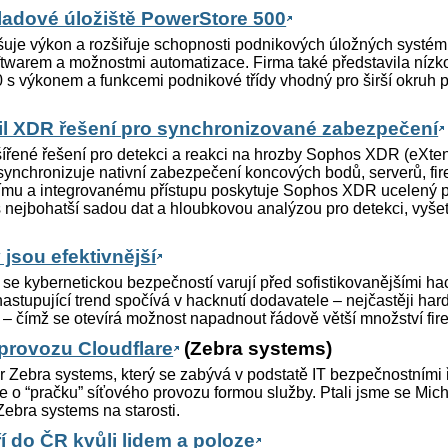
ladové úložiště PowerStore 500
šuje výkon a rozšiřuje schopnosti podnikových úložných systé
twarem a možnostmi automatizace. Firma také představila níz
s výkonem a funkcemi podnikové třídy vhodný pro širší okruh 
l XDR řešení pro synchronizované zabezpečení
šířené řešení pro detekci a reakci na hrozby Sophos XDR (eXte
ynchronizuje nativní zabezpečení koncových bodů, serverů, fir
ímu a integrovanému přístupu poskytuje Sophos XDR ucelený 
s nejbohatší sadou dat a hloubkovou analýzou pro detekci, vyšet
jsou efektivnější
 se kybernetickou bezpečností varují před sofistikovanějšími h
astupující trend spočívá v hacknutí dodavatele – nejčastěji ha
 – čímž se otevírá možnost napadnout řádově větší množství fir
provozu Cloudflare
(Zebra systems)
r Zebra systems, který se zabývá v podstatě IT bezpečnostními 
de o “pračku” síťového provozu formou služby. Ptali jsme se Mi
Zebra systems na starosti.
í do ČR kvůli lidem a poloze