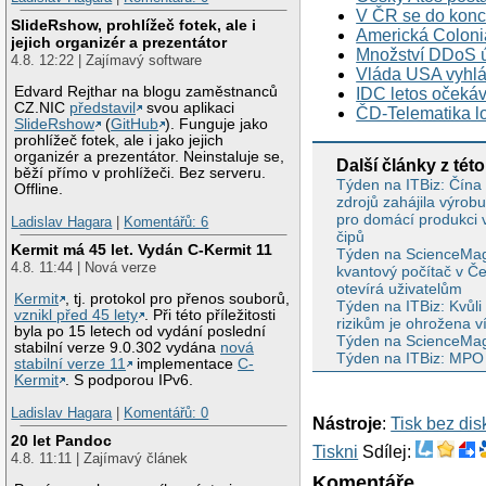
V ČR se do konc
SlideRshow, prohlížeč fotek, ale i
Americká Colonia
jejich organizér a prezentátor
Množství DDoS ú
4.8. 12:22 | Zajímavý software
Vláda USA vyhlás
Edvard Rejthar na blogu zaměstnanců
IDC letos očekáv
CZ.NIC
představil
svou aplikaci
ČD-Telematika lon
SlideRshow
(
GitHub
). Funguje jako
prohlížeč fotek, ale i jako jejich
organizér a prezentátor. Neinstaluje se,
Další články z této
běží přímo v prohlížeči. Bez serveru.
Týden na ITBiz: Čína
Offline.
zdrojů zahájila výrobu
pro domácí produkci 
Ladislav Hagara
|
Komentářů: 6
čipů
Kermit má 45 let. Vydán C-Kermit 11
Týden na ScienceMag
4.8. 11:44 | Nová verze
kvantový počítač v Č
otevírá uživatelům
Kermit
, tj. protokol pro přenos souborů,
Týden na ITBiz: Kvůli
vznikl před 45 lety
. Při této příležitosti
rizikům je ohrožena v
byla po 15 letech od vydání poslední
Týden na ScienceMag.
stabilní verze 9.0.302 vydána
nová
Týden na ITBiz: MPO po
stabilní verze 11
implementace
C-
Kermit
. S podporou IPv6.
Ladislav Hagara
|
Komentářů: 0
Nástroje
:
Tisk bez di
20 let Pandoc
Tiskni
Sdílej:
4.8. 11:11 | Zajímavý článek
Komentáře