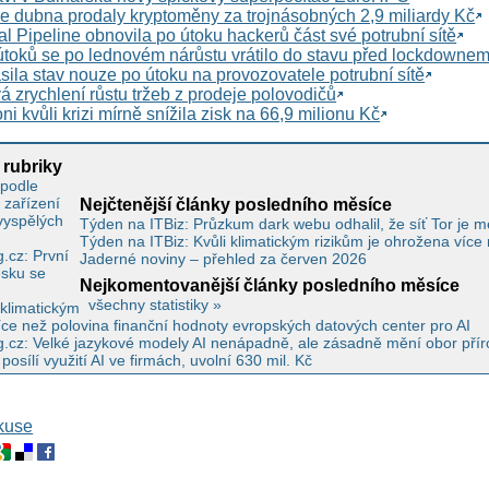
e dubna prodaly kryptoměny za trojnásobných 2,9 miliardy Kč
l Pipeline obnovila po útoku hackerů část své potrubní sítě
toků se po lednovém nárůstu vrátilo do stavu před lockdowne
ila stav nouze po útoku na provozovatele potrubní sítě
á zrychlení růstu tržeb z prodeje polovodičů
i kvůli krizi mírně snížila zisk na 66,9 milionu Kč
 rubriky
 podle
 zařízení
Nejčtenější články posledního měsíce
vyspělých
Týden na ITBiz: Průzkum dark webu odhalil, že síť Tor je men
Týden na ITBiz: Kvůli klimatickým rizikům je ohrožena více
.cz: První
Jaderné noviny – přehled za červen 2026
esku se
Nejkomentovanější články posledního měsíce
všechny statistiky »
 klimatickým
íce než polovina finanční hodnoty evropských datových center pro AI
cz: Velké jazykové modely AI nenápadně, ale zásadně mění obor přír
sílí využití AI ve firmách, uvolní 630 mil. Kč
skuse