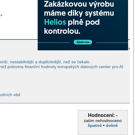
m
ší, nestabilnější a duplicitnější, než se čekalo
 než polovina finanční hodnoty evropských datových center pro AI
odních věd
Hodnocení: -
zatím nehodnoceno
špatné
•
dobré