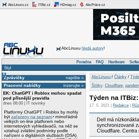
AbcLinuxu.cz
ITBiz.cz
HDmag.cz
AbcPráce.cz
AbcLinuxu
hledá autory
!
Poradna
FAQ
Hardware
Softw
Styl
×
AbcLinuxu
:/
Články
/
Týde
Zprávičky
napište »
Pracovní nabídky
inzerujte »
Štítky
:
Cloudflare
,
pandem
EK: ChatGPT i Roblox mohou spadat
Týden na ITBiz:
pod přísnější pravidla
dnes 08:00 | IT novinky
17. 5. 2021 |
Redakce
|
Rů
Platformy ChatGPT i Roblox by mohly
být
zařazeny na seznam
mimořádně
Dell má nízkonákla
velkých on-line platforem nebo
synchronizované za
internetových vyhledávačů, na něž se
Cloudflare. Centra 
vztahují zvláštní podmínky podle
nařízení o digitálních službách (DSA).