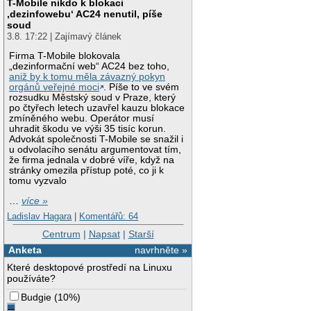
T-Mobile nikdo k blokaci
‚dezinfowebu‘ AC24 nenutil, píše
soud
3.8. 17:22 | Zajímavý článek
Firma T-Mobile blokovala
„dezinformační web“ AC24 bez toho,
aniž by k tomu měla závazný pokyn
orgánů veřejné moci
. Píše to ve svém
rozsudku Městský soud v Praze, který
po čtyřech letech uzavřel kauzu blokace
zmíněného webu. Operátor musí
uhradit škodu ve výši 35 tisíc korun.
Advokát společnosti T-Mobile se snažil i
u odvolacího senátu argumentovat tím,
že firma jednala v dobré víře, když na
stránky omezila přístup poté, co ji k
tomu vyzvalo
…
více »
Ladislav Hagara
|
Komentářů: 64
Centrum
|
Napsat
|
Starší
Anketa
navrhněte »
Které desktopové prostředí na Linuxu
používáte?
Budgie
(
10%
)