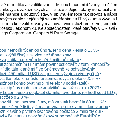
ké republiky a kvalifikovaní lidé jsou hlavními důvody, proč fir
odnikových, zákaznických a IT služeb. Jejich plány nenarušil ani
né hranice a nouzový stav. V uplynulém roce tak provoz a náb
nových center, nejčastěji se zaměřením na IT, výzkum a vývoj a f
on oboru ke kvalifikovaným a inovativním službám, které jsou odo
t českou ekonomiku. Ke společnostem, které otevřely v ČR svá c
dings Corporation, Genpact či Pure Storage.
bou nejhorší týden od února, jeho cena klesla o 13 %
tí zvýšil čistý zisk více než třináctkrát
e zaplatila hackerům téměř 5 milionů dolarů
it zahraničním IT firmám povinnost otevřít v zemi kanceláře
í digitální daně míří ve Sněmovně ke schvalování
ožit 450 miliard USD za posílení vývoje a výroby čipů
ačátku roku k nárůstu ransomwarových útoků o 259 %
nost kontrolovat mobilní telefony podnikatelů
tek čipů by mohl podle analytiků trvat až do roku 2023
 Lucembursku doplácet stamilionové daně, rozhodl soud EU (a
st tržeb o 2,8 %
y šířil na internetu filmy, má zaplatit bezmála 80 mil. Kč
omi z černé listiny, firma urovnala spor s americkou vládou
nik svého prvního kvantového počítače 2 miliardy eur
aví v Bulharsku nový špičkový superpočítač EuroHPC