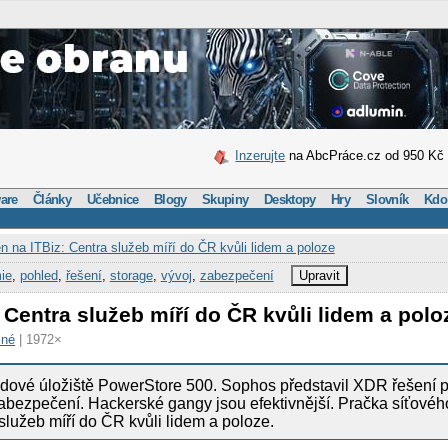
Inzerujte
na AbcPráce.cz od 950 Kč
are
Články
Učebnice
Blogy
Skupiny
Desktopy
Hry
Slovník
Kdo
n na ITBiz: Centra služeb míří do ČR kvůli lidem a poloze
ie
,
pohled
,
řešení
,
storage
,
vývoj
,
zabezpečení
Upravit
 Centra služeb míří do ČR kvůli lidem a polo
zné
| 1972×
dové úložiště PowerStore 500. Sophos představil XDR řešení 
bezpečení. Hackerské gangy jsou efektivnější. Pračka síťovéh
služeb míří do ČR kvůli lidem a poloze.