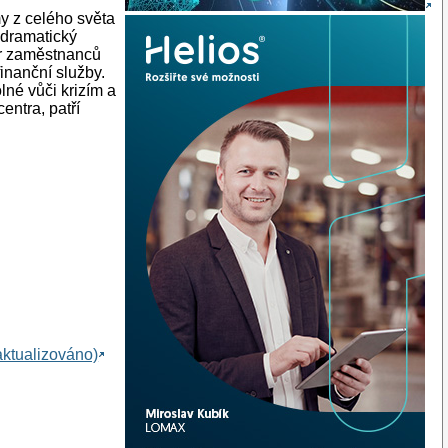
my z celého světa
 dramatický
or zaměstnanců
inanční služby.
lné vůči krizím a
entra, patří
ktualizováno)