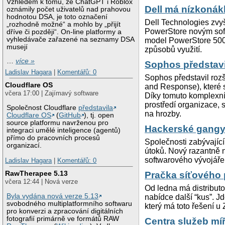
Vzhledem k tomu, že ChatGPT i Roblox
Dell má nízkonák
oznámily počet uživatelů nad prahovou
hodnotou DSA, je toto označení
Dell Technologies zvy
„rozhodně možné“ a mohlo by „přijít
PowerStore novým sof
dříve či později“. On-line platformy a
vyhledávače zařazené na seznamy DSA
model PowerStore 500 
musejí
způsobů využití.
…
více »
Sophos představi
Ladislav Hagara
|
Komentářů: 0
Sophos představil roz
Cloudflare OS
and Response), které s
včera 17:00 | Zajímavý software
Díky tomuto komplexn
prostředí organizace, 
Společnost Cloudflare
představila
na hrozby.
Cloudflare OS
(
GitHub
), tj. open
source platformu navrženou pro
Hackerské gangy 
integraci umělé inteligence (agentů)
přímo do pracovních procesů
Společnosti zabývající
organizací.
útoků. Nový razantně n
softwarového vývojáře
Ladislav Hagara
|
Komentářů: 0
RawTherapee 5.13
Pračka síťového 
včera 12:44 | Nová verze
Od ledna má distributo
Byla vydána nová verze 5.13
nabídce další “kus”. J
svobodného multiplatformního softwaru
který má toto řešení u 
pro konverzi a zpracování digitálních
fotografií primárně ve formátů RAW
Centra služeb míř