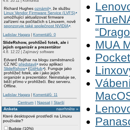
4.8. 20:11 | Komunita
Lenov
Richard Hughes
oznámil
, že službu
Linux Vendor Firmware Service (LVFS)
TrueN
umožňující aktualizovat firmware
zařízení na počítačích s Linuxem, nově
sponzoruje také společnost NVIDIA
.
“Drago
Ladislav Hagara
|
Komentářů: 0
MUA M
SlideRshow, prohlížeč fotek, ale i
jejich organizér a prezentátor
4.8. 12:22 | Zajímavý software
Pocket
Edvard Rejthar na blogu zaměstnanců
CZ.NIC
představil
svou aplikaci
Linxov
SlideRshow
(
GitHub
). Funguje jako
prohlížeč fotek, ale i jako jejich
organizér a prezentátor. Neinstaluje se,
Vábení
běží přímo v prohlížeči. Bez serveru.
Offline.
MacOS
Ladislav Hagara
|
Komentářů: 11
Centrum
|
Napsat
|
Starší
Lenov
Anketa
navrhněte »
Které desktopové prostředí na Linuxu
Panas
používáte?
Budgie
(
10%
)