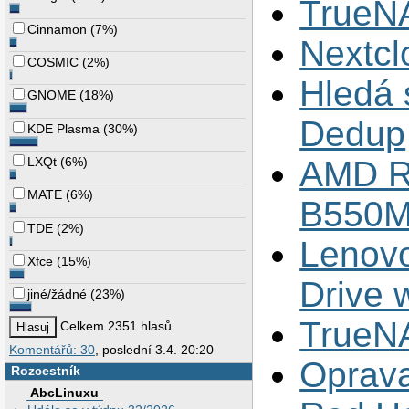
TrueN
Cinnamon
(
7%
)
Nextc
COSMIC
(
2%
)
Hledá 
GNOME
(
18%
)
Dedup
KDE Plasma
(
30%
)
LXQt
(
6%
)
AMD R
MATE
(
6%
)
B550M
TDE
(
2%
)
Lenovo
Xfce
(
15%
)
Drive 
jiné/žádné
(
23%
)
TrueNA
Celkem 2351 hlasů
Komentářů: 30
, poslední 3.4. 20:20
Oprava
Rozcestník
AbcLinuxu