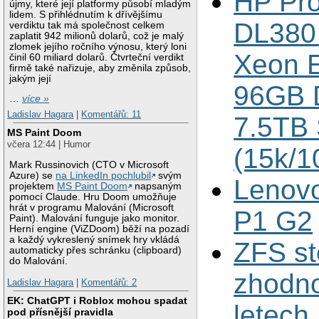
HP Pro
újmy, které její platformy působí mladým
lidem. S přihlédnutím k dřívějšímu
DL380 
verdiktu tak má společnost celkem
zaplatit 942 milionů dolarů, což je malý
zlomek jejího ročního výnosu, který loni
Xeon E
činil 60 miliard dolarů. Čtvrteční verdikt
firmě také nařizuje, aby změnila způsob,
jakým její
96GB 
…
více »
Ladislav Hagara
|
Komentářů: 11
7.5TB
MS Paint Doom
včera 12:44 | Humor
(15k/1
Mark Russinovich (CTO v Microsoft
Azure) se
na LinkedIn pochlubil
svým
Lenov
projektem
MS Paint Doom
napsaným
pomocí Claude. Hru Doom umožňuje
hrát v programu Malování (Microsoft
P1 G2
Paint). Malování funguje jako monitor.
Herní engine (ViZDoom) běží na pozadí
a každý vykreslený snímek hry vkládá
ZFS st
automaticky přes schránku (clipboard)
do Malování.
zhodno
Ladislav Hagara
|
Komentářů: 2
EK: ChatGPT i Roblox mohou spadat
letech
pod přísnější pravidla