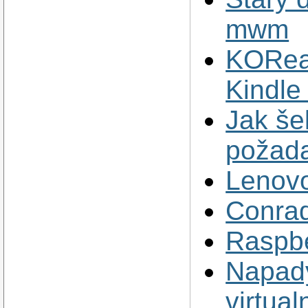
mwm
KORea
Kindle 
Jak šel
požada
Lenov
Conra
Raspb
Napady
virtual