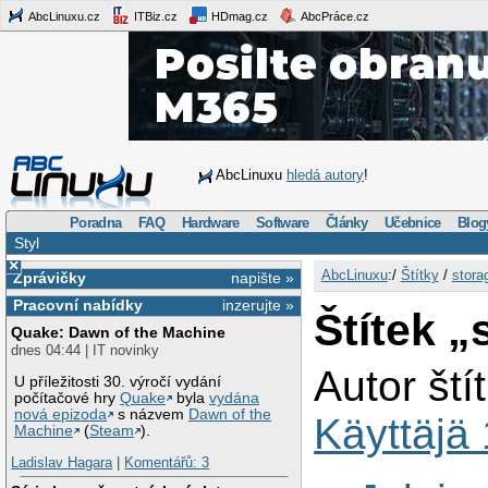
AbcLinuxu.cz
ITBiz.cz
HDmag.cz
AbcPráce.cz
AbcLinuxu
hledá autory
!
Poradna
FAQ
Hardware
Software
Články
Učebnice
Blog
Styl
×
AbcLinuxu
:/
Štítky
/
stora
Zprávičky
napište »
Pracovní nabídky
inzerujte »
Štítek „
Quake: Dawn of the Machine
dnes 04:44 | IT novinky
Autor ští
U příležitosti 30. výročí vydání
počítačové hry
Quake
byla
vydána
nová epizoda
s názvem
Dawn of the
Käyttäjä
Machine
(
Steam
).
Ladislav Hagara
|
Komentářů: 3