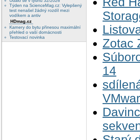
Red Ha
Událo se v týdnu 32/2026
Týden na ScienceMag.cz: Vylepšený
test nenašel žádný rozdíl mezi
Storag
vodíkem a antiv
HDmag.cz
Listov
Kamery do bytu přinesou maximální
přehled o vaší domácnosti
Testovací novinka
Zotac
Súboro
14
sdílen
VMwar
Davinc
sekven
Starý 