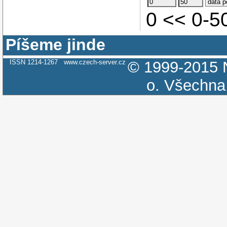
0 << 0-
Píšeme jinde
ISSN 1214-1267
www.czech-server.cz
© 1999-2015
o.
Všechna 