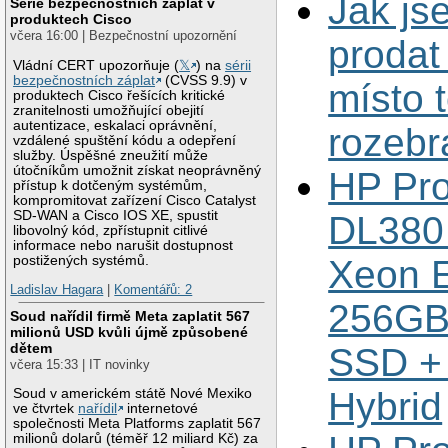
Jak js
Série bezpečnostních záplat v
produktech Cisco
včera 16:00 | Bezpečnostní upozornění
prodat
Vládní CERT upozorňuje (
𝕏
) na
sérii
bezpečnostních záplat
(CVSS 9.9) v
místo 
produktech Cisco řešících kritické
zranitelnosti umožňující obejití
autentizace, eskalaci oprávnění,
rozebr
vzdálené spuštění kódu a odepření
služby. Úspěšné zneužití může
útočníkům umožnit získat neoprávněný
HP Pro
přístup k dotčeným systémům,
kompromitovat zařízení Cisco Catalyst
SD-WAN a Cisco IOS XE, spustit
DL380 
libovolný kód, zpřístupnit citlivé
informace nebo narušit dostupnost
postižených systémů.
Xeon E
Ladislav Hagara
|
Komentářů: 2
256GB
Soud nařídil firmě Meta zaplatit 567
milionů USD kvůli újmě způsobené
dětem
SSD +
včera 15:33 | IT novinky
Hybrid
Soud v americkém státě Nové Mexiko
ve čtvrtek
nařídil
internetové
společnosti Meta Platforms zaplatit 567
milionů dolarů (téměř 12 miliard Kč) za