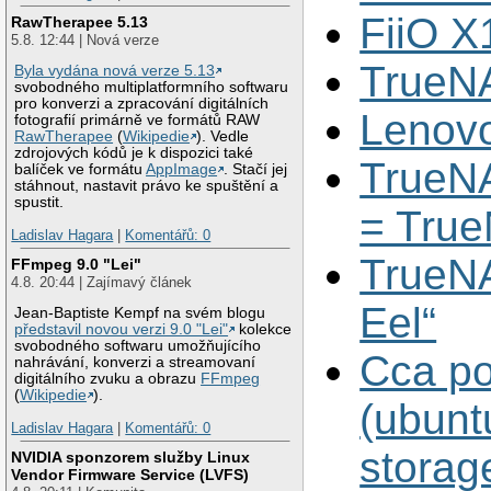
FiiO X
RawTherapee 5.13
5.8. 12:44 | Nová verze
TrueNA
Byla vydána nová verze 5.13
svobodného multiplatformního softwaru
pro konverzi a zpracování digitálních
Lenov
fotografií primárně ve formátů RAW
RawTherapee
(
Wikipedie
). Vedle
zdrojových kódů je k dispozici také
TrueN
balíček ve formátu
AppImage
. Stačí jej
stáhnout, nastavit právo ke spuštění a
spustit.
= True
Ladislav Hagara
|
Komentářů: 0
TrueNA
FFmpeg 9.0 "Lei"
4.8. 20:44 | Zajímavý článek
Eel“
Jean-Baptiste Kempf na svém blogu
představil novou verzi 9.0 "Lei"
kolekce
svobodného softwaru umožňujícího
Cca po
nahrávání, konverzi a streamovaní
digitálního zvuku a obrazu
FFmpeg
(
Wikipedie
).
(ubuntu
Ladislav Hagara
|
Komentářů: 0
storag
NVIDIA sponzorem služby Linux
Vendor Firmware Service (LVFS)