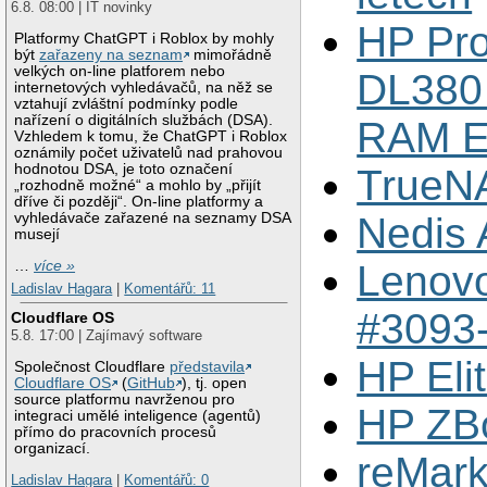
6.8. 08:00 | IT novinky
HP Pro
Platformy ChatGPT i Roblox by mohly
být
zařazeny na seznam
mimořádně
velkých on-line platforem nebo
DL380 
internetových vyhledávačů, na něž se
vztahují zvláštní podmínky podle
nařízení o digitálních službách (DSA).
RAM Ed
Vzhledem k tomu, že ChatGPT i Roblox
oznámily počet uživatelů nad prahovou
hodnotou DSA, je toto označení
TrueN
„rozhodně možné“ a mohlo by „přijít
dříve či později“. On-line platformy a
vyhledávače zařazené na seznamy DSA
Nedis
musejí
…
více »
Lenovo
Ladislav Hagara
|
Komentářů: 11
#3093
Cloudflare OS
5.8. 17:00 | Zajímavý software
HP Eli
Společnost Cloudflare
představila
Cloudflare OS
(
GitHub
), tj. open
source platformu navrženou pro
HP ZB
integraci umělé inteligence (agentů)
přímo do pracovních procesů
organizací.
reMark
Ladislav Hagara
|
Komentářů: 0