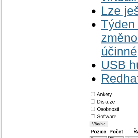
Lze je
Týden 
změnou
účinné
USB h
Redhat 
Ankety
Diskuze
Osobnosti
Software
Vše/nic
Pozice
Počet
Ř