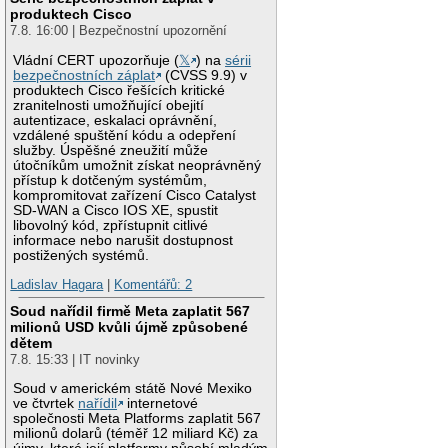
produktech Cisco
7.8. 16:00 | Bezpečnostní upozornění
Vládní CERT upozorňuje (
𝕏
) na
sérii
bezpečnostních záplat
(CVSS 9.9) v
produktech Cisco řešících kritické
zranitelnosti umožňující obejití
autentizace, eskalaci oprávnění,
vzdálené spuštění kódu a odepření
služby. Úspěšné zneužití může
útočníkům umožnit získat neoprávněný
přístup k dotčeným systémům,
kompromitovat zařízení Cisco Catalyst
SD-WAN a Cisco IOS XE, spustit
libovolný kód, zpřístupnit citlivé
informace nebo narušit dostupnost
postižených systémů.
Ladislav Hagara
|
Komentářů: 2
Soud nařídil firmě Meta zaplatit 567
milionů USD kvůli újmě způsobené
dětem
7.8. 15:33 | IT novinky
Soud v americkém státě Nové Mexiko
ve čtvrtek
nařídil
internetové
společnosti Meta Platforms zaplatit 567
milionů dolarů (téměř 12 miliard Kč) za