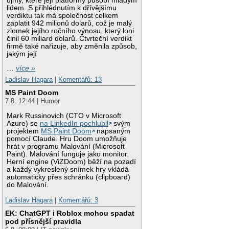
újmy, které její platformy působí mladým
lidem. S přihlédnutím k dřívějšímu
verdiktu tak má společnost celkem
zaplatit 942 milionů dolarů, což je malý
zlomek jejího ročního výnosu, který loni
činil 60 miliard dolarů. Čtvrteční verdikt
firmě také nařizuje, aby změnila způsob,
jakým její
…
více »
Ladislav Hagara
|
Komentářů: 13
MS Paint Doom
7.8. 12:44 | Humor
Mark Russinovich (CTO v Microsoft
Azure) se
na LinkedIn pochlubil
svým
projektem
MS Paint Doom
napsaným
pomocí Claude. Hru Doom umožňuje
hrát v programu Malování (Microsoft
Paint). Malování funguje jako monitor.
Herní engine (ViZDoom) běží na pozadí
a každý vykreslený snímek hry vkládá
automaticky přes schránku (clipboard)
do Malování.
Ladislav Hagara
|
Komentářů: 3
EK: ChatGPT i Roblox mohou spadat
pod přísnější pravidla