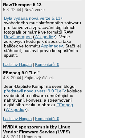
RawTherapee 5.13
5.8. 12:44 | Nová verze
Byla vydána nová verze 5.13
svobodného multiplatformního softwaru
pro konverzi a zpracování digitálních
fotografií primárně ve formátů RAW
RawTherapee
(
Wikipedie
). Vedle
zdrojových kódů je k dispozici také
balíček ve formátu
AppImage
. Stačí jej
stáhnout, nastavit právo ke spuštění a
spustit.
Ladislav Hagara
|
Komentářů: 0
FFmpeg 9.0 "Lei"
4.8. 20:44 | Zajímavý článek
Jean-Baptiste Kempf na svém blogu
představil novou verzi 9.0 "Lei"
kolekce
svobodného softwaru umožňujícího
nahrávání, konverzi a streamovaní
digitálního zvuku a obrazu
FFmpeg
(
Wikipedie
).
Ladislav Hagara
|
Komentářů: 0
NVIDIA sponzorem služby Linux
Vendor Firmware Service (LVFS)
4.8. 20:11 | Komunita