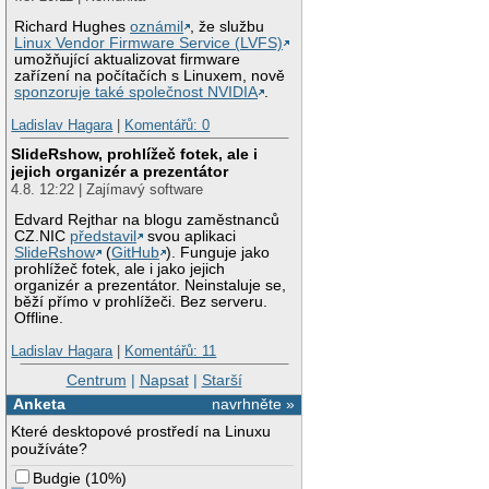
Richard Hughes
oznámil
, že službu
Linux Vendor Firmware Service (LVFS)
umožňující aktualizovat firmware
zařízení na počítačích s Linuxem, nově
sponzoruje také společnost NVIDIA
.
Ladislav Hagara
|
Komentářů: 0
SlideRshow, prohlížeč fotek, ale i
jejich organizér a prezentátor
4.8. 12:22 | Zajímavý software
Edvard Rejthar na blogu zaměstnanců
CZ.NIC
představil
svou aplikaci
SlideRshow
(
GitHub
). Funguje jako
prohlížeč fotek, ale i jako jejich
organizér a prezentátor. Neinstaluje se,
běží přímo v prohlížeči. Bez serveru.
Offline.
Ladislav Hagara
|
Komentářů: 11
Centrum
|
Napsat
|
Starší
Anketa
navrhněte »
Které desktopové prostředí na Linuxu
používáte?
Budgie
(
10%
)