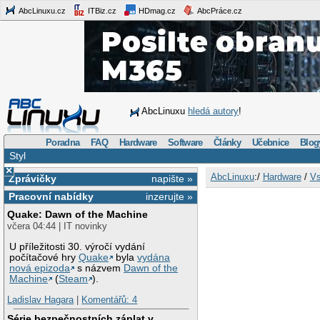
AbcLinuxu.cz
ITBiz.cz
HDmag.cz
AbcPráce.cz
AbcLinuxu
hledá autory
!
Poradna
FAQ
Hardware
Software
Články
Učebnice
Blog
Styl
×
AbcLinuxu
:/
Hardware
/
Vs
Zprávičky
napište »
Pracovní nabídky
inzerujte »
Quake: Dawn of the Machine
včera 04:44 | IT novinky
U příležitosti 30. výročí vydání
počítačové hry
Quake
byla
vydána
nová epizoda
s názvem
Dawn of the
Machine
(
Steam
).
Ladislav Hagara
|
Komentářů: 4
Série bezpečnostních záplat v