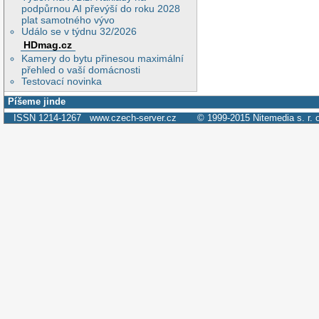
podpůrnou AI převýší do roku 2028
plat samotného vývo
Událo se v týdnu 32/2026
HDmag.cz
Kamery do bytu přinesou maximální
přehled o vaší domácnosti
Testovací novinka
Píšeme jinde
ISSN 1214-1267
www.czech-server.cz
© 1999-2015
Nitemedia s. r. 