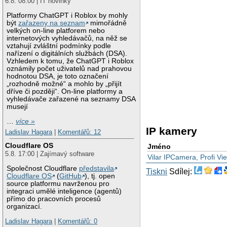
6.8. 08:00 | IT novinky
Platformy ChatGPT i Roblox by mohly
být
zařazeny na seznam
mimořádně
velkých on-line platforem nebo
internetových vyhledávačů, na něž se
vztahují zvláštní podmínky podle
nařízení o digitálních službách (DSA).
Vzhledem k tomu, že ChatGPT i Roblox
oznámily počet uživatelů nad prahovou
hodnotou DSA, je toto označení
„rozhodně možné“ a mohlo by „přijít
dříve či později“. On-line platformy a
vyhledávače zařazené na seznamy DSA
musejí
…
více »
IP kamery
Ladislav Hagara
|
Komentářů: 12
Cloudflare OS
Jméno
5.8. 17:00 | Zajímavý software
Vilar IPCamera, Profi Vi
Společnost Cloudflare
představila
Tiskni
Sdílej:
Cloudflare OS
(
GitHub
), tj. open
source platformu navrženou pro
integraci umělé inteligence (agentů)
přímo do pracovních procesů
organizací.
Ladislav Hagara
|
Komentářů: 0