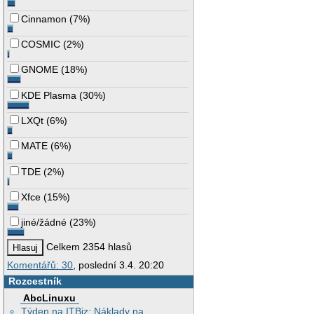
Cinnamon
(
7%
)
COSMIC
(
2%
)
GNOME
(
18%
)
KDE Plasma
(
30%
)
LXQt
(
6%
)
MATE
(
6%
)
TDE
(
2%
)
Xfce
(
15%
)
jiné/žádné
(
23%
)
Celkem 2354 hlasů
Komentářů: 30
, poslední 3.4. 20:20
Rozcestník
AbcLinuxu
Týden na ITBiz: Náklady na