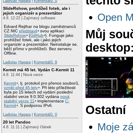
těchto s
Ladislav Hagara
|
Komentářů: 0
SlideRshow, prohlížeč fotek, ale i
jejich organizér a prezentátor
Open M
4.8. 12:22 | Zajímavý software
Edvard Rejthar na blogu zaměstnanců
Můj sou
CZ.NIC
představil
svou aplikaci
SlideRshow
(
GitHub
). Funguje jako
prohlížeč fotek, ale i jako jejich
desktop
organizér a prezentátor. Neinstaluje se,
běží přímo v prohlížeči. Bez serveru.
Offline.
Ladislav Hagara
|
Komentářů: 8
Kermit má 45 let. Vydán C-Kermit 11
4.8. 11:44 | Nová verze
Kermit
, tj. protokol pro přenos souborů,
vznikl před 45 lety
. Při této příležitosti
byla po 15 letech od vydání poslední
stabilní verze 9.0.302 vydána
nová
stabilní verze 11
implementace
C-
Ostatní
Kermit
. S podporou IPv6.
Ladislav Hagara
|
Komentářů: 0
20 let Pandoc
Moje zá
4.8. 11:11 | Zajímavý článek