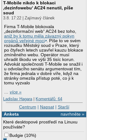
T-Mobile nikdo k blokaci
‚dezinfowebu‘ AC24 nenutil, píše
soud
3.8. 17:22 | Zajímavý článek
Firma T-Mobile blokovala
„dezinformační web“ AC24 bez toho,
aniž by k tomu měla závazný pokyn
orgánů veřejné moci
. Píše to ve svém
rozsudku Městský soud v Praze, který
po čtyřech letech uzavřel kauzu blokace
zmíněného webu. Operátor musí
uhradit škodu ve výši 35 tisíc korun.
Advokát společnosti T-Mobile se snažil i
u odvolacího senátu argumentovat tím,
že firma jednala v dobré víře, když na
stránky omezila přístup poté, co ji k
tomu vyzvalo
…
více »
Ladislav Hagara
|
Komentářů: 64
Centrum
|
Napsat
|
Starší
Anketa
navrhněte »
Které desktopové prostředí na Linuxu
používáte?
Budgie
(
10%
)