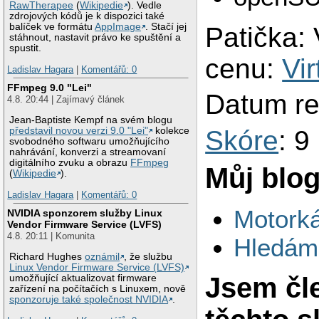
RawTherapee
(
Wikipedie
). Vedle
zdrojových kódů je k dispozici také
balíček ve formátu
AppImage
. Stačí jej
Patička:
stáhnout, nastavit právo ke spuštění a
spustit.
cenu:
Vir
Ladislav Hagara
|
Komentářů: 0
FFmpeg 9.0 "Lei"
Datum re
4.8. 20:44 | Zajímavý článek
Jean-Baptiste Kempf na svém blogu
Skóre
: 9
představil novou verzi 9.0 "Lei"
kolekce
svobodného softwaru umožňujícího
nahrávání, konverzi a streamovaní
digitálního zvuku a obrazu
FFmpeg
Můj blo
(
Wikipedie
).
Ladislav Hagara
|
Komentářů: 0
Motorká
NVIDIA sponzorem služby Linux
Vendor Firmware Service (LVFS)
4.8. 20:11 | Komunita
Hledám
Richard Hughes
oznámil
, že službu
Linux Vendor Firmware Service (LVFS)
Jsem čl
umožňující aktualizovat firmware
zařízení na počítačích s Linuxem, nově
sponzoruje také společnost NVIDIA
.