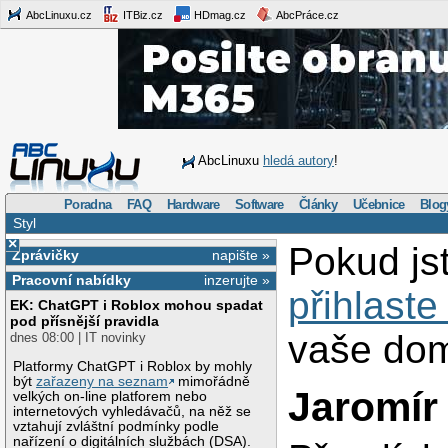
AbcLinuxu.cz
ITBiz.cz
HDmag.cz
AbcPráce.cz
AbcLinuxu
hledá autory
!
Poradna
FAQ
Hardware
Software
Články
Učebnice
Blog
Styl
×
Pokud js
Zprávičky
napište »
Pracovní nabídky
inzerujte »
přihlaste
EK: ChatGPT i Roblox mohou spadat
pod přísnější pravidla
vaše dom
dnes 08:00 | IT novinky
Platformy ChatGPT i Roblox by mohly
být
zařazeny na seznam
mimořádně
Jaromír
velkých on-line platforem nebo
internetových vyhledávačů, na něž se
vztahují zvláštní podmínky podle
nařízení o digitálních službách (DSA).