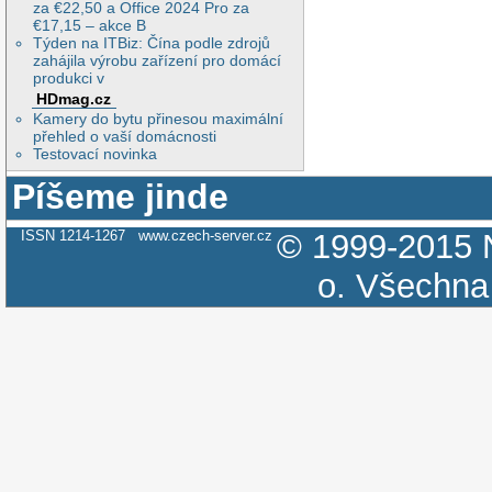
za €22,50 a Office 2024 Pro za
€17,15 – akce B
Týden na ITBiz: Čína podle zdrojů
zahájila výrobu zařízení pro domácí
produkci v
HDmag.cz
Kamery do bytu přinesou maximální
přehled o vaší domácnosti
Testovací novinka
Píšeme jinde
ISSN 1214-1267
www.czech-server.cz
© 1999-2015
o.
Všechna 