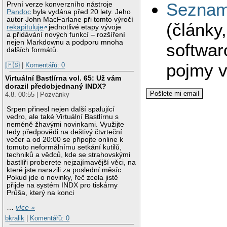
Seznam 
První verze konverzního nástroje
Pandoc
byla vydána před 20 lety. Jeho
autor John MacFarlane při tomto výročí
(články
rekapituluje
jednotlivé etapy vývoje
a přidávání nových funkcí – rozšíření
nejen Markdownu a podporu mnoha
softwar
dalších formátů.
pojmy v
|🇵🇸
|
Komentářů: 0
Virtuální Bastlírna vol. 65: Už vám
dorazil předobjednaný INDX?
4.8. 00:55 | Pozvánky
Srpen přinesl nejen další spalující
vedro, ale také Virtuální Bastlírnu s
neméně žhavými novinkami. Využijte
tedy předpovědi na deštivý čtvrteční
večer a od 20:00 se připojte online k
tomuto neformálnímu setkání kutilů,
techniků a vědců, kde se strahovskými
bastlíři proberete nejzajímavější věci, na
které jste narazili za poslední měsíc.
Pokud jde o novinky, řeč zcela jistě
přijde na systém INDX pro tiskárny
Průša, který na konci
…
více »
bkralik
|
Komentářů: 0