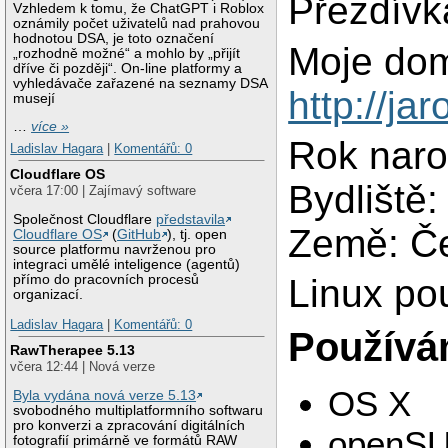
Přezdívk
Vzhledem k tomu, že ChatGPT i Roblox
oznámily počet uživatelů nad prahovou
hodnotou DSA, je toto označení
Moje dom
„rozhodně možné“ a mohlo by „přijít
dříve či později“. On-line platformy a
vyhledávače zařazené na seznamy DSA
http://ja
musejí
…
více »
Rok naro
Ladislav Hagara
|
Komentářů: 0
Cloudflare OS
Bydliště:
včera 17:00 | Zajímavý software
Společnost Cloudflare
představila
Země: Č
Cloudflare OS
(
GitHub
), tj. open
source platformu navrženou pro
integraci umělé inteligence (agentů)
přímo do pracovních procesů
Linux po
organizací.
Ladislav Hagara
|
Komentářů: 0
Používám
RawTherapee 5.13
včera 12:44 | Nová verze
OS X
Byla vydána nová verze 5.13
svobodného multiplatformního softwaru
pro konverzi a zpracování digitálních
openS
fotografií primárně ve formátů RAW