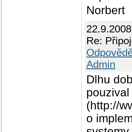
Norbert
22.9.2008
Re: Připo
Odpovědě
Admin
Dlhu do
pouziva
(http://
o implem
systemy.