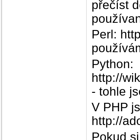
přečíst 
používan
Perl: htt
používám
Python:
http://w
- tohle j
V PHP j
http://a
Pokud si