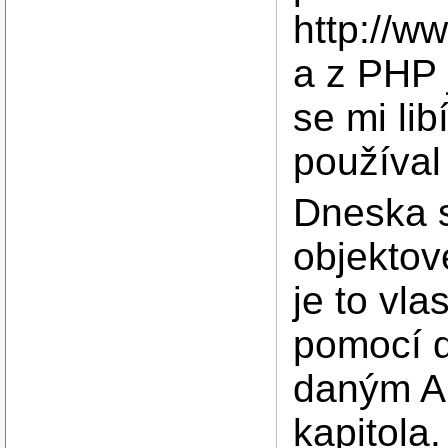
http://w
a z PHP 
se mi lib
používa
Dneska 
objektov
je to vla
pomocí d
daným API
kapitola.