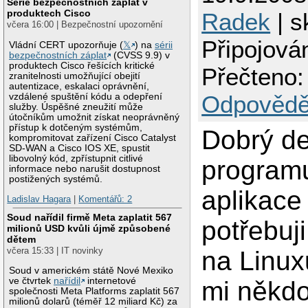
Série bezpečnostních záplat v
produktech Cisco
Radek
| s
včera 16:00 | Bezpečnostní upozornění
Připojová
Vládní CERT upozorňuje (
𝕏
) na
sérii
bezpečnostních záplat
(CVSS 9.9) v
produktech Cisco řešících kritické
Přečteno:
zranitelnosti umožňující obejití
autentizace, eskalaci oprávnění,
Odpovědě
vzdálené spuštění kódu a odepření
služby. Úspěšné zneužití může
útočníkům umožnit získat neoprávněný
přístup k dotčeným systémům,
Dobrý de
kompromitovat zařízení Cisco Catalyst
SD-WAN a Cisco IOS XE, spustit
libovolný kód, zpřístupnit citlivé
programu
informace nebo narušit dostupnost
postižených systémů.
aplikace
Ladislav Hagara
|
Komentářů: 2
Soud nařídil firmě Meta zaplatit 567
potřebuji
milionů USD kvůli újmě způsobené
dětem
včera 15:33 | IT novinky
na Linux
Soud v americkém státě Nové Mexiko
ve čtvrtek
nařídil
internetové
mi někd
společnosti Meta Platforms zaplatit 567
milionů dolarů (téměř 12 miliard Kč) za