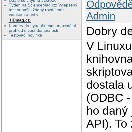
Událo se v týdnu 32/2026
Odpovědě
Týden na ScienceMag.cz: Vylepšený
test nenašel žádný rozdíl mezi
Admin
vodíkem a antiv
HDmag.cz
Kamery do bytu přinesou maximální
Dobry de
přehled o vaší domácnosti
Testovací novinka
V Linuxu
knihovna
skriptov
dostala 
(ODBC - 
ho daný 
API). To