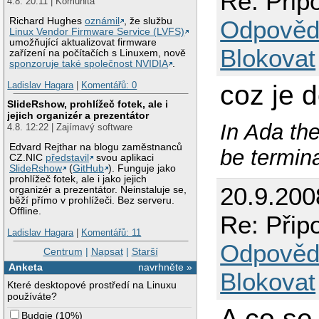
Re: Přip
4.8. 20:11 | Komunita
Odpověd
Richard Hughes
oznámil
, že službu
Linux Vendor Firmware Service (LVFS)
umožňující aktualizovat firmware
Blokovat
zařízení na počítačích s Linuxem, nově
sponzoruje také společnost NVIDIA
.
coz je 
Ladislav Hagara
|
Komentářů: 0
SlideRshow, prohlížeč fotek, ale i
jejich organizér a prezentátor
In Ada the
4.8. 12:22 | Zajímavý software
Edvard Rejthar na blogu zaměstnanců
be termin
CZ.NIC
představil
svou aplikaci
SlideRshow
(
GitHub
). Funguje jako
prohlížeč fotek, ale i jako jejich
20.9.200
organizér a prezentátor. Neinstaluje se,
běží přímo v prohlížeči. Bez serveru.
Offline.
Re: Přip
Ladislav Hagara
|
Komentářů: 11
Odpověd
Centrum
|
Napsat
|
Starší
Anketa
navrhněte »
Blokovat
Které desktopové prostředí na Linuxu
používáte?
A co se
Budgie
(
10%
)