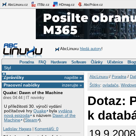
AbcLinuxu.cz
ITBiz.cz
HDmag.cz
AbcPráce.cz
AbcLinuxu
hledá autory
!
Poradna
FAQ
Hardware
Software
Články
Učebnice
Blog
Styl
×
AbcLinuxu
:/
Poradna
/
Dat
Zprávičky
napište »
Pracovní nabídky
inzerujte »
Štítky
:
ovladače
,
Window
Quake: Dawn of the Machine
Dotaz: 
dnes 04:44 | IT novinky
U příležitosti 30. výročí vydání
k databá
počítačové hry
Quake
byla
vydána
nová epizoda
s názvem
Dawn of the
Machine
(
Steam
).
Ladislav Hagara
|
Komentářů: 0
19.9.2008