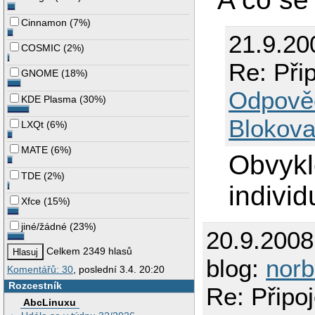
Cinnamon
(
7%
)
21.9.20
COSMIC
(
2%
)
Re: Při
GNOME
(
18%
)
Odpově
KDE Plasma
(
30%
)
Blokova
LXQt
(
6%
)
MATE
(
6%
)
Obvykle
TDE
(
2%
)
indivi
Xfce
(
15%
)
jiné/žádné
(
23%
)
20.9.200
Celkem 2349 hlasů
blog:
norb
Komentářů: 30
, poslední 3.4. 20:20
Rozcestník
Re: Připo
AbcLinuxu