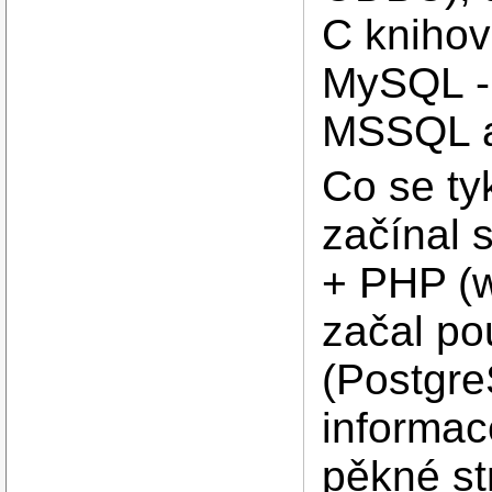
C knihov
MySQL - 
MSSQL a 
Co se ty
začínal 
+ PHP (
začal po
(Postgre
informac
pěkné st