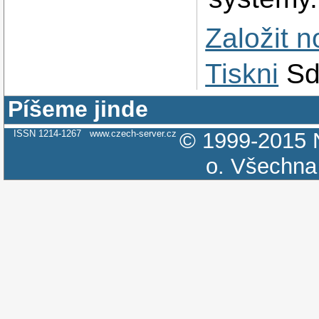
Založit 
Tiskni
Sd
Píšeme jinde
ISSN 1214-1267
www.czech-server.cz
© 1999-2015
o.
Všechna 