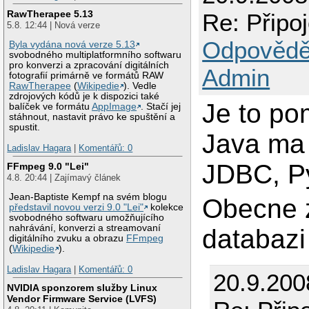
RawTherapee 5.13
Re: Připo
5.8. 12:44 | Nová verze
Odpovědě
Byla vydána nová verze 5.13
svobodného multiplatformního softwaru
pro konverzi a zpracování digitálních
Admin
fotografií primárně ve formátů RAW
RawTherapee
(
Wikipedie
). Vedle
zdrojových kódů je k dispozici také
Je to po
balíček ve formátu
AppImage
. Stačí jej
stáhnout, nastavit právo ke spuštění a
spustit.
Java ma 
Ladislav Hagara
|
Komentářů: 0
JDBC, Py
FFmpeg 9.0 "Lei"
4.8. 20:44 | Zajímavý článek
Jean-Baptiste Kempf na svém blogu
Obecne z
představil novou verzi 9.0 "Lei"
kolekce
svobodného softwaru umožňujícího
nahrávání, konverzi a streamovaní
databazi
digitálního zvuku a obrazu
FFmpeg
(
Wikipedie
).
Ladislav Hagara
|
Komentářů: 0
20.9.200
NVIDIA sponzorem služby Linux
Vendor Firmware Service (LVFS)