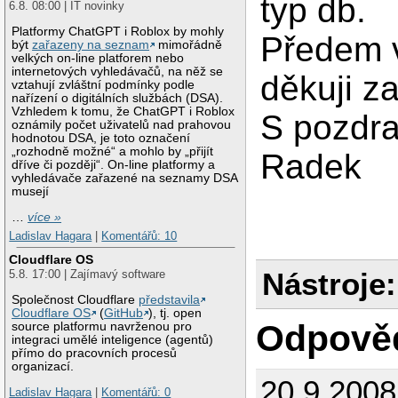
typ db.
6.8. 08:00 | IT novinky
Platformy ChatGPT i Roblox by mohly
Předem v
být
zařazeny na seznam
mimořádně
velkých on-line platforem nebo
internetových vyhledávačů, na něž se
děkuji z
vztahují zvláštní podmínky podle
nařízení o digitálních službách (DSA).
Vzhledem k tomu, že ChatGPT i Roblox
S pozdr
oznámily počet uživatelů nad prahovou
hodnotou DSA, je toto označení
„rozhodně možné“ a mohlo by „přijít
Radek
dříve či později“. On-line platformy a
vyhledávače zařazené na seznamy DSA
musejí
…
více »
Ladislav Hagara
|
Komentářů: 10
Cloudflare OS
Nástroje:
5.8. 17:00 | Zajímavý software
Společnost Cloudflare
představila
Cloudflare OS
(
GitHub
), tj. open
Odpově
source platformu navrženou pro
integraci umělé inteligence (agentů)
přímo do pracovních procesů
organizací.
20.9.2008
Ladislav Hagara
|
Komentářů: 0