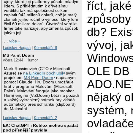
újmy, které její platformy působí mladým
říct, jak
lidem. S přihlédnutím k dřívějšímu
verdiktu tak má společnost celkem
způsoby 
zaplatit 942 milionů dolarů, což je malý
zlomek jejího ročního výnosu, který loni
činil 60 miliard dolarů. Čtvrteční verdikt
db? Exis
firmě také nařizuje, aby změnila způsob,
jakým její
vývoj, ja
…
více »
Ladislav Hagara
|
Komentářů: 8
Windows
MS Paint Doom
včera 12:44 | Humor
OLE DB 
Mark Russinovich (CTO v Microsoft
Azure) se
na LinkedIn pochlubil
svým
projektem
MS Paint Doom
napsaným
ADO.NET
pomocí Claude. Hru Doom umožňuje
hrát v programu Malování (Microsoft
Paint). Malování funguje jako monitor.
nějaký 
Herní engine (ViZDoom) běží na pozadí
a každý vykreslený snímek hry vkládá
automaticky přes schránku (clipboard)
systém, 
do Malování.
Ladislav Hagara
|
Komentářů: 2
ovladače
EK: ChatGPT i Roblox mohou spadat
pod přísnější pravidla