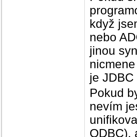
programo
když js
nebo AD
jinou sy
nicmene 
je JDBC 
Pokud by
nevím jes
unifikova
ODBC), a