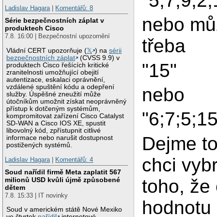
"5;7;9;2;
Ladislav Hagara
|
Komentářů: 8
nebo mů
Série bezpečnostních záplat v
produktech Cisco
7.8. 16:00 | Bezpečnostní upozornění
třeba
Vládní CERT upozorňuje (
𝕏
) na
sérii
bezpečnostních záplat
(CVSS 9.9) v
"15"
produktech Cisco řešících kritické
zranitelnosti umožňující obejití
autentizace, eskalaci oprávnění,
vzdálené spuštění kódu a odepření
nebo
služby. Úspěšné zneužití může
útočníkům umožnit získat neoprávněný
přístup k dotčeným systémům,
"6;7;5;15
kompromitovat zařízení Cisco Catalyst
SD-WAN a Cisco IOS XE, spustit
libovolný kód, zpřístupnit citlivé
Dejme t
informace nebo narušit dostupnost
postižených systémů.
chci vyb
Ladislav Hagara
|
Komentářů: 4
Soud nařídil firmě Meta zaplatit 567
toho, že
milionů USD kvůli újmě způsobené
dětem
7.8. 15:33 | IT novinky
hodnotu 
Soud v americkém státě Nové Mexiko
ve čtvrtek
nařídil
internetové