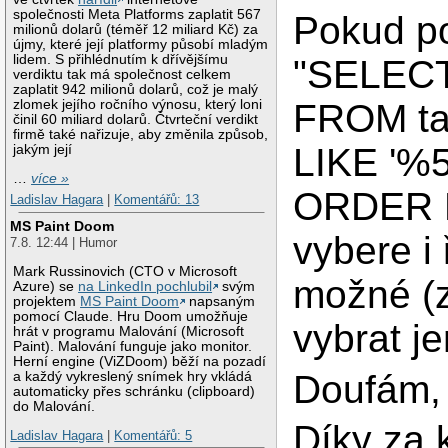
společnosti Meta Platforms zaplatit 567
Pokud po
milionů dolarů (téměř 12 miliard Kč) za
újmy, které její platformy působí mladým
lidem. S přihlédnutím k dřívějšímu
"SELECT
verdiktu tak má společnost celkem
zaplatit 942 milionů dolarů, což je malý
zlomek jejího ročního výnosu, který loni
FROM ta
činil 60 miliard dolarů. Čtvrteční verdikt
firmě také nařizuje, aby změnila způsob,
LIKE '%
jakým její
…
více »
ORDER B
Ladislav Hagara
|
Komentářů: 13
MS Paint Doom
vybere i
7.8. 12:44 | Humor
Mark Russinovich (CTO v Microsoft
možné (
Azure) se
na LinkedIn pochlubil
svým
projektem
MS Paint Doom
napsaným
pomocí Claude. Hru Doom umožňuje
vybrat j
hrát v programu Malování (Microsoft
Paint). Malování funguje jako monitor.
Herní engine (ViZDoom) běží na pozadí
Doufám, 
a každý vykreslený snímek hry vkládá
automaticky přes schránku (clipboard)
do Malování.
Díky za 
Ladislav Hagara
|
Komentářů: 5