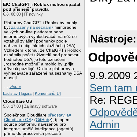
EK: ChatGPT i Roblox mohou spadat
pod přísnější pravidla
6.8. 08:00 | IT novinky
Platformy ChatGPT i Roblox by mohly
být
zařazeny na seznam
mimořádně
velkých on-line platforem nebo
Nástroje:
internetových vyhledávačů, na něž se
vztahují zvláštní podmínky podle
nařízení o digitálních službách (DSA).
Vzhledem k tomu, že ChatGPT i Roblox
Odpově
oznámily počet uživatelů nad prahovou
hodnotou DSA, je toto označení
„rozhodně možné“ a mohlo by „přijít
dříve či později“. On-line platformy a
9.9.2009 
vyhledávače zařazené na seznamy DSA
musejí
Sem tam 
…
více »
Ladislav Hagara
|
Komentářů: 14
Re: REGE
Cloudflare OS
5.8. 17:00 | Zajímavý software
Odpovědě
Společnost Cloudflare
představila
Cloudflare OS
(
GitHub
), tj. open
Admin
source platformu navrženou pro
integraci umělé inteligence (agentů)
přímo do pracovních procesů