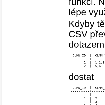
funkci. 
lépe vyu
Kdyby tě
CSV přev
dotazem 
 CLMN_ID  |  CLMN_V
----------+-------
       1  |  1;2;3;
dostat
 CLMN_ID  |  CLMN_
----------+-------
       1  |  1

       1  |  2

       1  |  3
