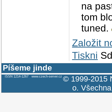
na pas
tom blo
tuned.
Založit 
Tiskni
Sd
Píšeme jinde
ISSN 1214-1267
www.czech-server.cz
© 1999-2015
o.
Všechna 