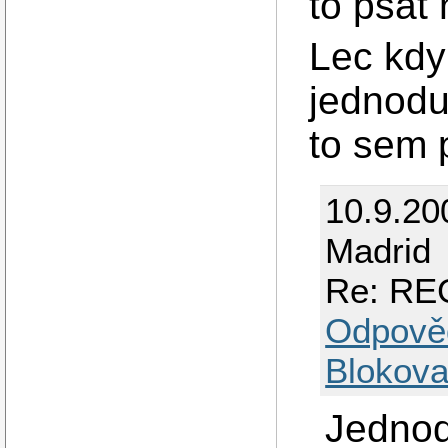
to psat
Lec kdy
jednoduc
to sem 
10.9.20
Madrid
Re: RE
Odpově
Blokova
Jednod