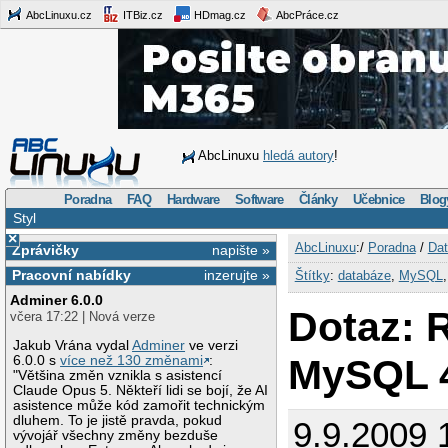
AbcLinuxu.cz
ITBiz.cz
HDmag.cz
AbcPráce.cz
AbcLinuxu
hledá autory
!
Poradna
FAQ
Hardware
Software
Články
Učebnice
Blog
Styl
×
AbcLinuxu
:/
Poradna
/
Dat
Zprávičky
napište »
Pracovní nabídky
inzerujte »
Štítky
:
databáze
,
MySQL
Adminer 6.0.0
Dotaz: 
včera 17:22 | Nová verze
Jakub Vrána vydal
Adminer
ve verzi
MySQL 
6.0.0 s
více než 130 změnami
:
"Většina změn vznikla s asistencí
Claude Opus 5. Někteří lidi se bojí, že AI
asistence může kód zamořit technickým
dluhem. To je jistě pravda, pokud
9.9.2009 
vývojář všechny změny bezduše