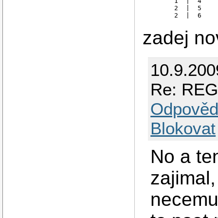
       1  |  4

       2  |  5

zadej no
10.9.200
Re: REG
Odpověd
Blokovat
No a te
zajimal,
necemu 