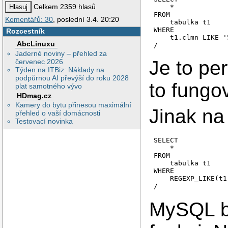
Celkem 2359 hlasů
    *

FROM

Komentářů: 30
, poslední 3.4. 20:20
    tabulka t1

WHERE

Rozcestník
    t1.clmn LIKE '
AbcLinuxu
Jaderné noviny – přehled za
Je to per
červenec 2026
Týden na ITBiz: Náklady na
podpůrnou AI převýší do roku 2028
to fungo
plat samotného vývo
HDmag.cz
Kamery do bytu přinesou maximální
Jinak na 
přehled o vaší domácnosti
Testovací novinka
SELECT

    *

FROM

    tabulka t1

WHERE

    REGEXP_LIKE(t1
MySQL b