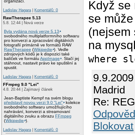
Když se 
organizací.
Ladislav Hagara
|
Komentářů: 0
se může 
RawTherapee 5.13
5.8. 12:44 | Nová verze
(nejsem s
Byla vydána nová verze 5.13
svobodného multiplatformního softwaru
pro konverzi a zpracování digitálních
na mysql
fotografií primárně ve formátů RAW
RawTherapee
(
Wikipedie
). Vedle
zdrojových kódů je k dispozici také
where sl
balíček ve formátu
AppImage
. Stačí jej
stáhnout, nastavit právo ke spuštění a
spustit.
9.9.2009
Ladislav Hagara
|
Komentářů: 0
FFmpeg 9.0 "Lei"
Madrid
4.8. 20:44 | Zajímavý článek
Jean-Baptiste Kempf na svém blogu
Re: REG
představil novou verzi 9.0 "Lei"
kolekce
svobodného softwaru umožňujícího
Odpověd
nahrávání, konverzi a streamovaní
digitálního zvuku a obrazu
FFmpeg
(
Wikipedie
).
Blokovat
Ladislav Hagara
|
Komentářů: 0