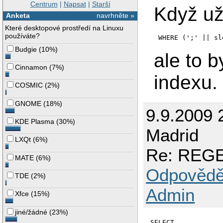
Centrum
|
Napsat
|
Starší
Když už
Anketa
navrhněte »
Které desktopové prostředí na Linuxu
používáte?
WHERE (';' || sl
Budgie
(
10%
)
ale to 
Cinnamon
(
7%
)
indexu.
COSMIC
(
2%
)
GNOME
(
18%
)
9.9.2009 
KDE Plasma
(
30%
)
Madrid
LXQt
(
6%
)
Re: REGE
MATE
(
6%
)
Odpovědě
TDE
(
2%
)
Admin
Xfce
(
15%
)
jiné/žádné
(
23%
)
SELECT
