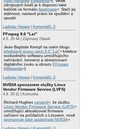
RawTherapee
(
Wikipedie
). Vedle
zdrojových kódů je k dispozici také
balíček ve formátu
AppImage
. Stačí jej
stáhnout, nastavit právo ke spuštění a
spustit.
Ladislav Hagara
|
Komentářů: 0
FFmpeg 9.0 "Lei"
4.8. 20:44 | Zajímavý článek
Jean-Baptiste Kempf na svém blogu
představil novou verzi 9.0 "Lei"
kolekce
svobodného softwaru umožňujícího
nahrávání, konverzi a streamovaní
digitálního zvuku a obrazu
FFmpeg
(
Wikipedie
).
Ladislav Hagara
|
Komentářů: 0
NVIDIA sponzorem služby Linux
Vendor Firmware Service (LVFS)
4.8. 20:11 | Komunita
Richard Hughes
oznámil
, že službu
Linux Vendor Firmware Service (LVFS)
umožňující aktualizovat firmware
zařízení na počítačích s Linuxem, nově
sponzoruje také společnost NVIDIA
.
Ladislav Hagara
|
Komentářů: 0