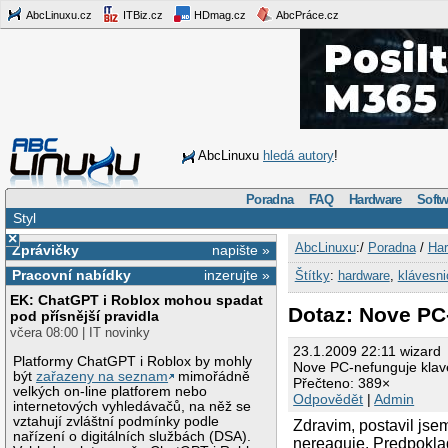
AbcLinuxu.cz
ITBiz.cz
HDmag.cz
AbcPráce.cz
AbcLinuxu
hledá autory
!
Poradna
FAQ
Hardware
Softw
Styl
×
AbcLinuxu
:/
Poradna
/
Har
Zprávičky
napište »
Pracovní nabídky
inzerujte »
Štítky
:
hardware
,
klávesni
EK: ChatGPT i Roblox mohou spadat
Dotaz: Nove PC
pod přísnější pravidla
včera 08:00 | IT novinky
23.1.2009 22:11 wizard
Platformy ChatGPT i Roblox by mohly
Nove PC-nefunguje klav
být
zařazeny na seznam
mimořádně
Přečteno: 389×
velkých on-line platforem nebo
Odpovědět
|
Admin
internetových vyhledávačů, na něž se
vztahují zvláštní podmínky podle
Zdravim, postavil j
nařízení o digitálních službách (DSA).
nereaguje. Predpoklad