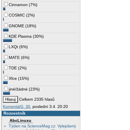
Cinnamon
(
7%
)
COSMIC
(
2%
)
GNOME
(
18%
)
KDE Plasma
(
30%
)
LXQt
(
6%
)
MATE
(
6%
)
TDE
(
2%
)
Xfce
(
15%
)
jiné/žádné
(
23%
)
Celkem 2335 hlasů
Komentářů: 30
, poslední 3.4. 20:20
Rozcestník
AbcLinuxu
Týden na ScienceMag.cz: Vylepšený