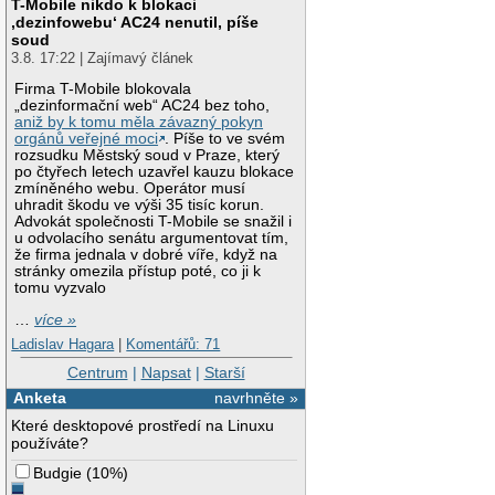
T-Mobile nikdo k blokaci
‚dezinfowebu‘ AC24 nenutil, píše
soud
3.8. 17:22 | Zajímavý článek
Firma T-Mobile blokovala
„dezinformační web“ AC24 bez toho,
aniž by k tomu měla závazný pokyn
orgánů veřejné moci
. Píše to ve svém
rozsudku Městský soud v Praze, který
po čtyřech letech uzavřel kauzu blokace
zmíněného webu. Operátor musí
uhradit škodu ve výši 35 tisíc korun.
Advokát společnosti T-Mobile se snažil i
u odvolacího senátu argumentovat tím,
že firma jednala v dobré víře, když na
stránky omezila přístup poté, co ji k
tomu vyzvalo
…
více »
Ladislav Hagara
|
Komentářů: 71
Centrum
|
Napsat
|
Starší
Anketa
navrhněte »
Které desktopové prostředí na Linuxu
používáte?
Budgie
(
10%
)