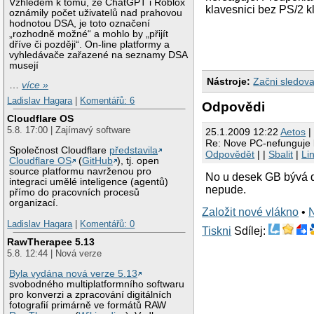
Vzhledem k tomu, že ChatGPT i Roblox
klavesnici bez PS/2 
oznámily počet uživatelů nad prahovou
hodnotou DSA, je toto označení
„rozhodně možné“ a mohlo by „přijít
dříve či později“. On-line platformy a
vyhledávače zařazené na seznamy DSA
musejí
Nástroje:
Začni sledova
…
více »
Ladislav Hagara
|
Komentářů: 6
Odpovědi
Cloudflare OS
5.8. 17:00 | Zajímavý software
25.1.2009 12:22
Aetos
|
Re: Nove PC-nefunguje 
Společnost Cloudflare
představila
Odpovědět
| |
Sbalit
|
Li
Cloudflare OS
(
GitHub
), tj. open
source platformu navrženou pro
No u desek GB bývá de
integraci umělé inteligence (agentů)
nepude.
přímo do pracovních procesů
organizací.
Založit nové vlákno
•
Ladislav Hagara
|
Komentářů: 0
Tiskni
Sdílej:
RawTherapee 5.13
5.8. 12:44 | Nová verze
Byla vydána nová verze 5.13
svobodného multiplatformního softwaru
pro konverzi a zpracování digitálních
fotografií primárně ve formátů RAW