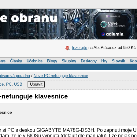
Inzerujte
na AbcPráce.cz od 950 Kč
are
Články
Učebnice
Blogy
Skupiny
Desktopy
Hry
Slovník
Kdo
dwarová poradna
/
Nove PC-nefunguje klavesnice
ce
,
PC
,
USB
Upravit
-nefunguje klavesnice
esnice
sem si PC s deskou GIGABYTE MA78G-DS3H. Po zapnuti moje U
am ,ze je v BIOSu vypnuta (default dle manualu). Lze nejak p