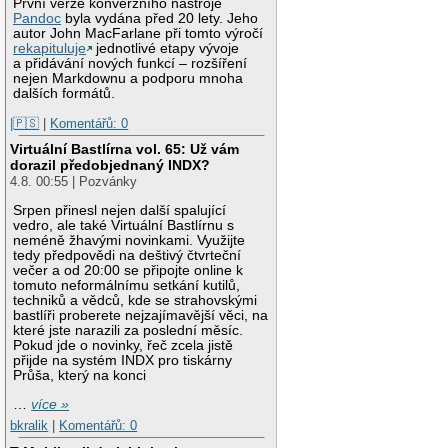
První verze konverzního nástroje
Pandoc
byla vydána před 20 lety. Jeho
autor John MacFarlane při tomto výročí
rekapituluje
jednotlivé etapy vývoje
a přidávání nových funkcí – rozšíření
nejen Markdownu a podporu mnoha
dalších formátů.
|🇵🇸
|
Komentářů: 0
Virtuální Bastlírna vol. 65: Už vám
dorazil předobjednaný INDX?
4.8. 00:55 | Pozvánky
Srpen přinesl nejen další spalující
vedro, ale také Virtuální Bastlírnu s
neméně žhavými novinkami. Využijte
tedy předpovědi na deštivý čtvrteční
večer a od 20:00 se připojte online k
tomuto neformálnímu setkání kutilů,
techniků a vědců, kde se strahovskými
bastlíři proberete nejzajímavější věci, na
které jste narazili za poslední měsíc.
Pokud jde o novinky, řeč zcela jistě
přijde na systém INDX pro tiskárny
Průša, který na konci
…
více »
bkralik
|
Komentářů: 0