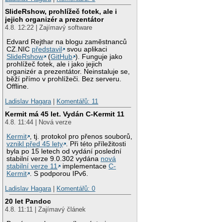
SlideRshow, prohlížeč fotek, ale i
jejich organizér a prezentátor
4.8. 12:22 | Zajímavý software
Edvard Rejthar na blogu zaměstnanců
CZ.NIC
představil
svou aplikaci
SlideRshow
(
GitHub
). Funguje jako
prohlížeč fotek, ale i jako jejich
organizér a prezentátor. Neinstaluje se,
běží přímo v prohlížeči. Bez serveru.
Offline.
Ladislav Hagara
|
Komentářů: 11
Kermit má 45 let. Vydán C-Kermit 11
4.8. 11:44 | Nová verze
Kermit
, tj. protokol pro přenos souborů,
vznikl před 45 lety
. Při této příležitosti
byla po 15 letech od vydání poslední
stabilní verze 9.0.302 vydána
nová
stabilní verze 11
implementace
C-
Kermit
. S podporou IPv6.
Ladislav Hagara
|
Komentářů: 0
20 let Pandoc
4.8. 11:11 | Zajímavý článek