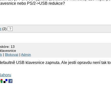
klavesnice nebo PS/2->USB redukce?
t
(2)
?
 skóre: 13
klavesnice
nk
|
Blokovat
|
Admin
faultně USB klavesnice zapnuta. Ale jestli opravdu není tak t
Nahoru