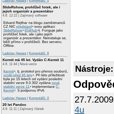
Ladislav Hagara
|
Komentářů: 0
SlideRshow, prohlížeč fotek, ale i
jejich organizér a prezentátor
4.8. 12:22 | Zajímavý software
Edvard Rejthar na blogu zaměstnanců
CZ.NIC
představil
svou aplikaci
SlideRshow
(
GitHub
). Funguje jako
prohlížeč fotek, ale i jako jejich
organizér a prezentátor. Neinstaluje se,
běží přímo v prohlížeči. Bez serveru.
Offline.
Ladislav Hagara
|
Komentářů: 8
Kermit má 45 let. Vydán C-Kermit 11
4.8. 11:44 | Nová verze
Nástroje:
Kermit
, tj. protokol pro přenos souborů,
vznikl před 45 lety
. Při této příležitosti
byla po 15 letech od vydání poslední
Odpově
stabilní verze 9.0.302 vydána
nová
stabilní verze 11
implementace
C-
Kermit
. S podporou IPv6.
27.7.200
Ladislav Hagara
|
Komentářů: 0
20 let Pandoc
4u
4.8. 11:11 | Zajímavý článek