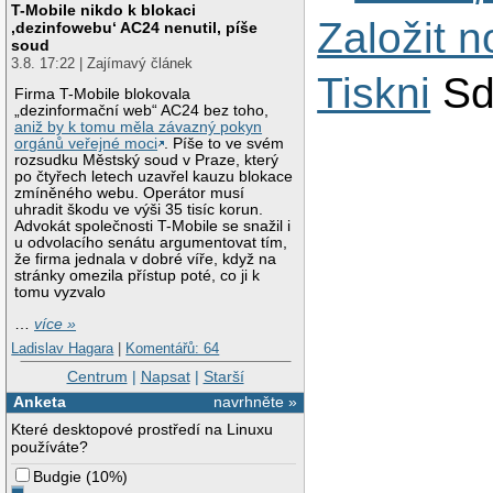
T-Mobile nikdo k blokaci
Založit 
‚dezinfowebu‘ AC24 nenutil, píše
soud
3.8. 17:22 | Zajímavý článek
Tiskni
Sd
Firma T-Mobile blokovala
„dezinformační web“ AC24 bez toho,
aniž by k tomu měla závazný pokyn
orgánů veřejné moci
. Píše to ve svém
rozsudku Městský soud v Praze, který
po čtyřech letech uzavřel kauzu blokace
zmíněného webu. Operátor musí
uhradit škodu ve výši 35 tisíc korun.
Advokát společnosti T-Mobile se snažil i
u odvolacího senátu argumentovat tím,
že firma jednala v dobré víře, když na
stránky omezila přístup poté, co ji k
tomu vyzvalo
…
více »
Ladislav Hagara
|
Komentářů: 64
Centrum
|
Napsat
|
Starší
Anketa
navrhněte »
Které desktopové prostředí na Linuxu
používáte?
Budgie
(
10%
)