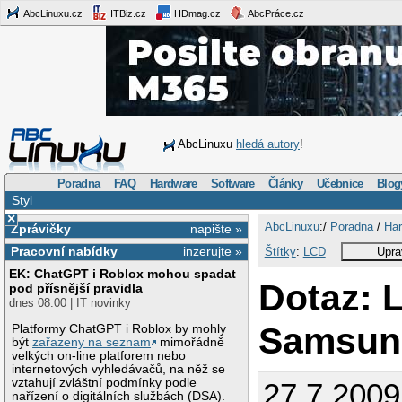
AbcLinuxu.cz
ITBiz.cz
HDmag.cz
AbcPráce.cz
AbcLinuxu
hledá autory
!
Poradna
FAQ
Hardware
Software
Články
Učebnice
Blog
Styl
×
AbcLinuxu
:/
Poradna
/
Har
Zprávičky
napište »
Pracovní nabídky
inzerujte »
Štítky
:
LCD
Upra
EK: ChatGPT i Roblox mohou spadat
Dotaz: 
pod přísnější pravidla
dnes 08:00 | IT novinky
Samsun
Platformy ChatGPT i Roblox by mohly
být
zařazeny na seznam
mimořádně
velkých on-line platforem nebo
internetových vyhledávačů, na něž se
vztahují zvláštní podmínky podle
27.7.2009
nařízení o digitálních službách (DSA).