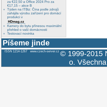
za €22,50 a Office 2024 Pro za
€17,15 – akce B
Týden na ITBiz: Čína podle zdrojů
zahájila výrobu zařízení pro domácí
produkci v
HDmag.cz
Kamery do bytu přinesou maximální
přehled o vaší domácnosti
Testovací novinka
Píšeme jinde
ISSN 1214-1267
www.czech-server.cz
© 1999-2015
o.
Všechna 