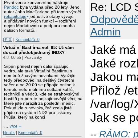
První verze konverzního nástroje
Re: LCD 
Pandoc
byla vydána před 20 lety. Jeho
autor John MacFarlane při tomto výročí
Odpovědě
rekapituluje
jednotlivé etapy vývoje
a přidávání nových funkcí – rozšíření
nejen Markdownu a podporu mnoha
Admin
dalších formátů.
|🇵🇸
|
Komentářů: 0
Jaké má 
Virtuální Bastlírna vol. 65: Už vám
dorazil předobjednaný INDX?
4.8. 00:55 | Pozvánky
Jaké roz
Srpen přinesl nejen další spalující
vedro, ale také Virtuální Bastlírnu s
Jakou má
neméně žhavými novinkami. Využijte
tedy předpovědi na deštivý čtvrteční
večer a od 20:00 se připojte online k
Přilož /e
tomuto neformálnímu setkání kutilů,
techniků a vědců, kde se strahovskými
bastlíři proberete nejzajímavější věci, na
/var/log/
které jste narazili za poslední měsíc.
Pokud jde o novinky, řeč zcela jistě
přijde na systém INDX pro tiskárny
Jak se p
Průša, který na konci
…
více »
--
RÁMO: p
bkralik
|
Komentářů: 0