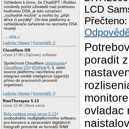
Vzhledem k tomu, že ChatGPT i Roblox
LCD Sam
oznámily počet uživatelů nad prahovou
hodnotou DSA, je toto označení
„rozhodně možné“ a mohlo by „přijít
Přečteno:
dříve či později“. On-line platformy a
vyhledávače zařazené na seznamy DSA
musejí
Odpovědě
…
více »
Ladislav Hagara
|
Komentářů: 0
Potrebov
Cloudflare OS
včera 17:00 | Zajímavý software
poradit z
Společnost Cloudflare
představila
Cloudflare OS
(
GitHub
), tj. open
nastave
source platformu navrženou pro
integraci umělé inteligence (agentů)
přímo do pracovních procesů
rozlisen
organizací.
Ladislav Hagara
|
Komentářů: 0
monitor
RawTherapee 5.13
včera 12:44 | Nová verze
ovladac 
Byla vydána nová verze 5.13
svobodného multiplatformního softwaru
naistalo
pro konverzi a zpracování digitálních
fotografií primárně ve formátů RAW