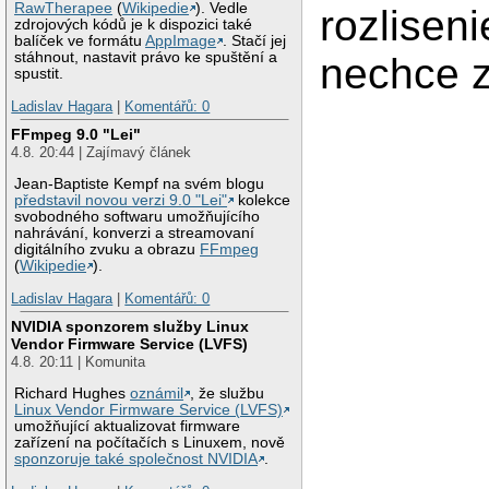
RawTherapee
(
Wikipedie
). Vedle
rozliseni
zdrojových kódů je k dispozici také
balíček ve formátu
AppImage
. Stačí jej
stáhnout, nastavit právo ke spuštění a
nechce 
spustit.
Ladislav Hagara
|
Komentářů: 0
FFmpeg 9.0 "Lei"
4.8. 20:44 | Zajímavý článek
Jean-Baptiste Kempf na svém blogu
představil novou verzi 9.0 "Lei"
kolekce
svobodného softwaru umožňujícího
nahrávání, konverzi a streamovaní
digitálního zvuku a obrazu
FFmpeg
(
Wikipedie
).
Ladislav Hagara
|
Komentářů: 0
NVIDIA sponzorem služby Linux
Vendor Firmware Service (LVFS)
4.8. 20:11 | Komunita
Richard Hughes
oznámil
, že službu
Linux Vendor Firmware Service (LVFS)
umožňující aktualizovat firmware
zařízení na počítačích s Linuxem, nově
sponzoruje také společnost NVIDIA
.