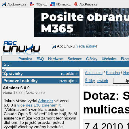
AbcLinuxu.cz
ITBiz.cz
HDmag.cz
AbcPráce.cz
AbcLinuxu
hledá autory
!
Poradna
FAQ
Hardware
Software
Články
Učebnice
Blog
Styl
×
AbcLinuxu
:/
Poradna
/
Har
Zprávičky
napište »
Pracovní nabídky
inzerujte »
Štítky
:
switch
Up
Adminer 6.0.0
Dotaz: 
včera 17:22 | Nová verze
Jakub Vrána vydal
Adminer
ve verzi
multica
6.0.0 s
více než 130 změnami
:
"Většina změn vznikla s asistencí
Claude Opus 5. Někteří lidi se bojí, že AI
asistence může kód zamořit technickým
dluhem. To je jistě pravda, pokud
7.4.2010 
vývojář všechny změny bezduše