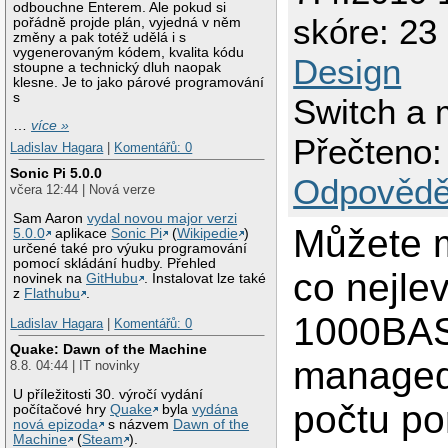
odbouchne Enterem. Ale pokud si
skóre: 23 
pořádně projde plán, vyjedná v něm
změny a pak totéž udělá i s
vygenerovaným kódem, kvalita kódu
Design
stoupne a technický dluh naopak
klesne. Je to jako párové programování
s
Switch a 
…
více »
Přečteno:
Ladislav Hagara
|
Komentářů: 0
Sonic Pi 5.0.0
Odpovědě
včera 12:44 | Nová verze
Sam Aaron
vydal novou major verzi
Můžete m
5.0.0
aplikace
Sonic Pi
(
Wikipedie
)
určené také pro výuku programování
pomocí skládání hudby. Přehled
co nejle
novinek na
GitHubu
. Instalovat lze také
z
Flathubu
.
1000BA
Ladislav Hagara
|
Komentářů: 0
Quake: Dawn of the Machine
managed
8.8. 04:44 | IT novinky
U příležitosti 30. výročí vydání
počtu po
počítačové hry
Quake
byla
vydána
nová epizoda
s názvem
Dawn of the
Machine
(
Steam
).