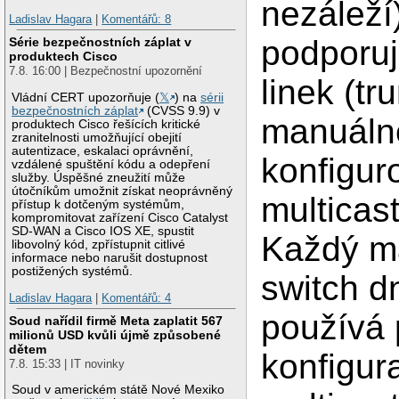
nezáleží)
Ladislav Hagara
|
Komentářů: 8
podporuj
Série bezpečnostních záplat v
produktech Cisco
7.8. 16:00 | Bezpečnostní upozornění
linek (tr
Vládní CERT upozorňuje (
𝕏
) na
sérii
bezpečnostních záplat
(CVSS 9.9) v
manuáln
produktech Cisco řešících kritické
zranitelnosti umožňující obejití
autentizace, eskalaci oprávnění,
konfigur
vzdálené spuštění kódu a odepření
služby. Úspěšné zneužití může
útočníkům umožnit získat neoprávněný
multicas
přístup k dotčeným systémům,
kompromitovat zařízení Cisco Catalyst
SD-WAN a Cisco IOS XE, spustit
Každý m
libovolný kód, zpřístupnit citlivé
informace nebo narušit dostupnost
postižených systémů.
switch d
Ladislav Hagara
|
Komentářů: 4
používá 
Soud nařídil firmě Meta zaplatit 567
milionů USD kvůli újmě způsobené
dětem
konfigur
7.8. 15:33 | IT novinky
Soud v americkém státě Nové Mexiko