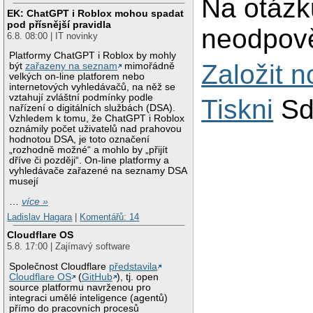
Na otázk
EK: ChatGPT i Roblox mohou spadat
pod přísnější pravidla
neodpově
6.8. 08:00 | IT novinky
Platformy ChatGPT i Roblox by mohly
Založit 
být
zařazeny na seznam
mimořádně
velkých on-line platforem nebo
internetových vyhledávačů, na něž se
vztahují zvláštní podmínky podle
Tiskni
Sd
nařízení o digitálních službách (DSA).
Vzhledem k tomu, že ChatGPT i Roblox
oznámily počet uživatelů nad prahovou
hodnotou DSA, je toto označení
„rozhodně možné“ a mohlo by „přijít
dříve či později“. On-line platformy a
vyhledávače zařazené na seznamy DSA
musejí
…
více »
Ladislav Hagara
|
Komentářů: 14
Cloudflare OS
5.8. 17:00 | Zajímavý software
Společnost Cloudflare
představila
Cloudflare OS
(
GitHub
), tj. open
source platformu navrženou pro
integraci umělé inteligence (agentů)
přímo do pracovních procesů