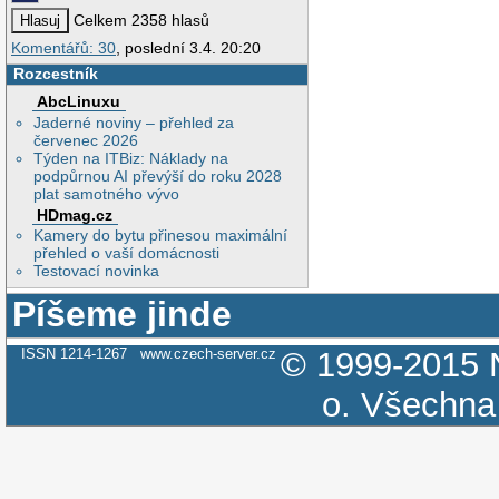
Celkem 2358 hlasů
Komentářů: 30
, poslední 3.4. 20:20
Rozcestník
AbcLinuxu
Jaderné noviny – přehled za
červenec 2026
Týden na ITBiz: Náklady na
podpůrnou AI převýší do roku 2028
plat samotného vývo
HDmag.cz
Kamery do bytu přinesou maximální
přehled o vaší domácnosti
Testovací novinka
Píšeme jinde
ISSN 1214-1267
www.czech-server.cz
© 1999-2015
o.
Všechna 