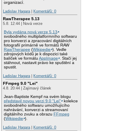
organizací.
Ladislav Hagara
|
Komentářů: 0
RawTherapee 5.13
5.8. 12:44 | Nová verze
Byla vydána nová verze 5.13
svobodného multiplatformního softwaru
pro konverzi a zpracování digitálních
fotografií primárně ve formátů RAW
RawTherapee
(
Wikipedie
). Vedle
zdrojových kódů je k dispozici také
balíček ve formátu
AppImage
. Stačí jej
stáhnout, nastavit právo ke spuštění a
spustit.
Ladislav Hagara
|
Komentářů: 0
FFmpeg 9.0 "Lei"
4.8. 20:44 | Zajímavý článek
Jean-Baptiste Kempf na svém blogu
představil novou verzi 9.0 "Lei"
kolekce
svobodného softwaru umožňujícího
nahrávání, konverzi a streamovaní
digitálního zvuku a obrazu
FFmpeg
(
Wikipedie
).
Ladislav Hagara
|
Komentářů: 0