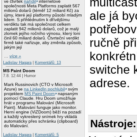
multicas
ve čtvrtek
nařídil
internetové
společnosti Meta Platforms zaplatit 567
milionů dolarů (téměř 12 miliard Kč) za
ale já b
újmy, které její platformy působí mladým
lidem. S přihlédnutím k dřívějšímu
verdiktu tak má společnost celkem
potřebov
zaplatit 942 milionů dolarů, což je malý
zlomek jejího ročního výnosu, který loni
činil 60 miliard dolarů. Čtvrteční verdikt
ručně při
firmě také nařizuje, aby změnila způsob,
jakým její
konkrétn
…
více »
Ladislav Hagara
|
Komentářů: 13
switche 
MS Paint Doom
7.8. 12:44 | Humor
adrese.
Mark Russinovich (CTO v Microsoft
Azure) se
na LinkedIn pochlubil
svým
projektem
MS Paint Doom
napsaným
pomocí Claude. Hru Doom umožňuje
hrát v programu Malování (Microsoft
Paint). Malování funguje jako monitor.
Herní engine (ViZDoom) běží na pozadí
a každý vykreslený snímek hry vkládá
Nástroje:
automaticky přes schránku (clipboard)
do Malování.
Ladislav Hagara
|
Komentářů: 5