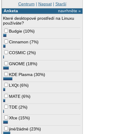
Centrum
|
Napsat
|
Starší
Anketa
navrhněte »
Které desktopové prostředí na Linuxu
používáte?
Budgie
(
10%
)
Cinnamon
(
7%
)
COSMIC
(
2%
)
GNOME
(
18%
)
KDE Plasma
(
30%
)
LXQt
(
6%
)
MATE
(
6%
)
TDE
(
2%
)
Xfce
(
15%
)
jiné/žádné
(
23%
)