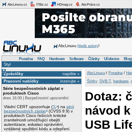
AbcLinuxu.cz
ITBiz.cz
HDmag.cz
AbcPráce.cz
AbcLinuxu
hledá autory
!
Poradna
FAQ
Hardware
Software
Články
Učebnice
Blog
Styl
×
AbcLinuxu
:/
Poradna
/
Har
Zprávičky
napište »
Pracovní nabídky
inzerujte »
Štítky
:
DVB-T
,
hardware
,
Série bezpečnostních záplat v
Dotaz: 
produktech Cisco
dnes 16:00 | Bezpečnostní upozornění
návod k
Vládní CERT upozorňuje (
𝕏
) na
sérii
bezpečnostních záplat
(CVSS 9.9) v
produktech Cisco řešících kritické
USB Lif
zranitelnosti umožňující obejití
autentizace, eskalaci oprávnění,
vzdálené spuštění kódu a odepření