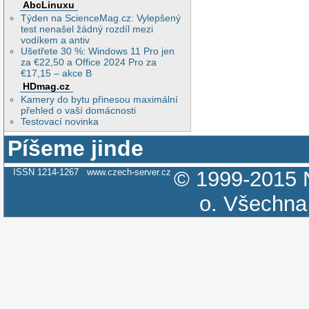
AbcLinuxu
Týden na ScienceMag.cz: Vylepšený
test nenašel žádný rozdíl mezi
vodíkem a antiv
Ušetřete 30 %: Windows 11 Pro jen
za €22,50 a Office 2024 Pro za
€17,15 – akce B
HDmag.cz
Kamery do bytu přinesou maximální
přehled o vaší domácnosti
Testovací novinka
Píšeme jinde
ISSN 1214-1267
www.czech-server.cz
© 1999-2015
o.
Všechna 