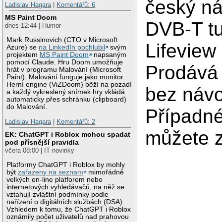
český n
Ladislav Hagara
|
Komentářů: 6
MS Paint Doom
DVB-T t
dnes 12:44 | Humor
Mark Russinovich (CTO v Microsoft
Lifevie
Azure) se
na LinkedIn pochlubil
svým
projektem
MS Paint Doom
napsaným
pomocí Claude. Hru Doom umožňuje
Prodává
hrát v programu Malování (Microsoft
Paint). Malování funguje jako monitor.
Herní engine (ViZDoom) běží na pozadí
bez náv
a každý vykreslený snímek hry vkládá
automaticky přes schránku (clipboard)
do Malování.
Případn
Ladislav Hagara
|
Komentářů: 2
můžete z
EK: ChatGPT i Roblox mohou spadat
pod přísnější pravidla
včera 08:00 | IT novinky
Platformy ChatGPT i Roblox by mohly
být
zařazeny na seznam
mimořádně
velkých on-line platforem nebo
internetových vyhledávačů, na něž se
vztahují zvláštní podmínky podle
nařízení o digitálních službách (DSA).
Vzhledem k tomu, že ChatGPT i Roblox
oznámily počet uživatelů nad prahovou