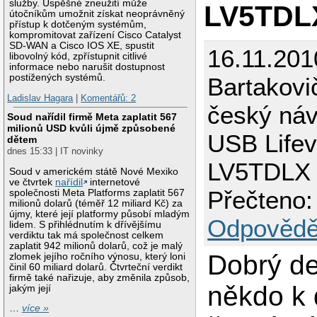
služby. Úspěšné zneužití může
LV5TDL
útočníkům umožnit získat neoprávněný
přístup k dotčeným systémům,
kompromitovat zařízení Cisco Catalyst
SD-WAN a Cisco IOS XE, spustit
16.11.201
libovolný kód, zpřístupnit citlivé
informace nebo narušit dostupnost
postižených systémů.
Bartakovi
Ladislav Hagara
|
Komentářů: 2
český ná
Soud nařídil firmě Meta zaplatit 567
milionů USD kvůli újmě způsobené
USB Life
dětem
dnes 15:33 | IT novinky
LV5TDLX
Soud v americkém státě Nové Mexiko
ve čtvrtek
nařídil
internetové
Přečteno:
společnosti Meta Platforms zaplatit 567
milionů dolarů (téměř 12 miliard Kč) za
újmy, které její platformy působí mladým
Odpovědě
lidem. S přihlédnutím k dřívějšímu
verdiktu tak má společnost celkem
zaplatit 942 milionů dolarů, což je malý
Dobrý d
zlomek jejího ročního výnosu, který loni
činil 60 miliard dolarů. Čtvrteční verdikt
firmě také nařizuje, aby změnila způsob,
někdo k 
jakým její
…
více »