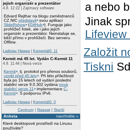
a nebo b
jejich organizér a prezentátor
4.8. 12:22 | Zajímavý software
Edvard Rejthar na blogu zaměstnanců
Jinak sp
CZ.NIC
představil
svou aplikaci
SlideRshow
(
GitHub
). Funguje jako
prohlížeč fotek, ale i jako jejich
Lifevie
organizér a prezentátor. Neinstaluje se,
běží přímo v prohlížeči. Bez serveru.
Offline.
Založit 
Ladislav Hagara
|
Komentářů: 11
Kermit má 45 let. Vydán C-Kermit 11
Tiskni
Sd
4.8. 11:44 | Nová verze
Kermit
, tj. protokol pro přenos souborů,
vznikl před 45 lety
. Při této příležitosti
byla po 15 letech od vydání poslední
stabilní verze 9.0.302 vydána
nová
stabilní verze 11
implementace
C-
Kermit
. S podporou IPv6.
Ladislav Hagara
|
Komentářů: 0
Centrum
|
Napsat
|
Starší
Anketa
navrhněte »
Které desktopové prostředí na Linuxu
používáte?