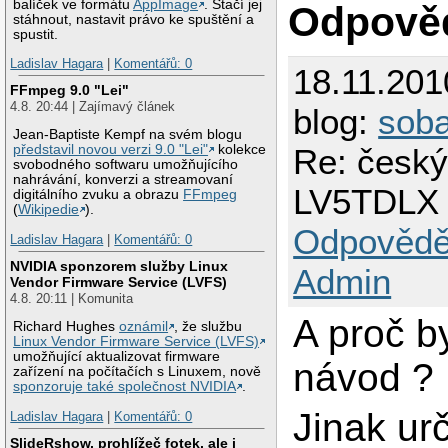
balíček ve formátu
AppImage
. Stačí jej
Odpově
stáhnout, nastavit právo ke spuštění a
spustit.
Ladislav Hagara
|
Komentářů: 0
18.11.201
FFmpeg 9.0 "Lei"
4.8. 20:44 | Zajímavý článek
blog:
sob
Jean-Baptiste Kempf na svém blogu
Re: český
představil novou verzi 9.0 "Lei"
kolekce
svobodného softwaru umožňujícího
nahrávání, konverzi a streamovaní
LV5TDLX
digitálního zvuku a obrazu
FFmpeg
(
Wikipedie
).
Odpovědě
Ladislav Hagara
|
Komentářů: 0
NVIDIA sponzorem služby Linux
Admin
Vendor Firmware Service (LVFS)
4.8. 20:11 | Komunita
A proč b
Richard Hughes
oznámil
, že službu
Linux Vendor Firmware Service (LVFS)
umožňující aktualizovat firmware
návod ?
zařízení na počítačích s Linuxem, nově
sponzoruje také společnost NVIDIA
.
Jinak ur
Ladislav Hagara
|
Komentářů: 0
SlideRshow, prohlížeč fotek, ale i