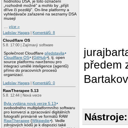
hodnotou DSA, je toto označení
„rozhodně možné“ a mohlo by „přijít
dříve či později“. On-line platformy a
vyhledávače zařazené na seznamy DSA
musejí
…
více »
Ladislav Hagara
|
Komentářů: 8
Cloudflare OS
5.8. 17:00 | Zajímavý software
jurajbar
Společnost Cloudflare
představila
Cloudflare OS
(
GitHub
), tj. open
předem 
source platformu navrženou pro
integraci umělé inteligence (agentů)
přímo do pracovních procesů
organizací.
Bartakov
Ladislav Hagara
|
Komentářů: 0
RawTherapee 5.13
5.8. 12:44 | Nová verze
Byla vydána nová verze 5.13
svobodného multiplatformního softwaru
pro konverzi a zpracování digitálních
Nástroje:
fotografií primárně ve formátů RAW
RawTherapee
(
Wikipedie
). Vedle
zdrojových kódů je k dispozici také