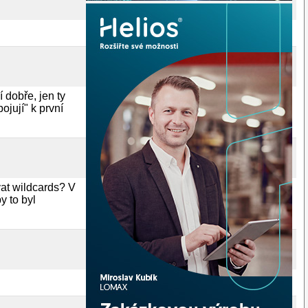
dobře, jen ty
jují" k první
at wildcards? V
y to byl