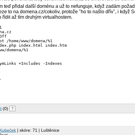
em teď přidal další doménu a už to nefunguje, když zadám poža
eze to na domena.cz/cokoliv, protože "ho to našlo dřív", i když
 řídit až tím druhým virtualhostem.


a.cz

ff

ot /home/www/domena/%1

dex.php index.html index.htm

ww/domena/%1

ymLinks +Includes -Indexes 

.


na2.cz

ff

ot /home/www/domena2/%1

dex.php index.html index.htm

ww/domena2/%1

t
(0)
?
ymLinks +Includes -Indexes 

 Kubeček
| skóre: 71 | Luštěnice
Root