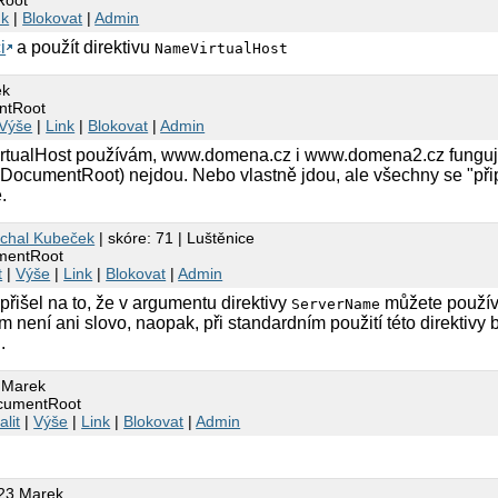
nk
|
Blokovat
|
Admin
i
a použít direktivu
NameVirtualHost
ek
ntRoot
Výše
|
Link
|
Blokovat
|
Admin
irtualHost používám, www.domena.cz i www.domena2.cz fungují 
ocumentRoot) nejdou. Nebo vlastně jdou, ale všechny se "připo
.
chal Kubeček
| skóre: 71 | Luštěnice
umentRoot
t
|
Výše
|
Link
|
Blokovat
|
Admin
 přišel na to, že v argumentu direktivy
můžete použív
ServerName
 není ani slovo, naopak, při standardním použití této direktivy b
.
 Marek
ocumentRoot
alit
|
Výše
|
Link
|
Blokovat
|
Admin
:23 Marek