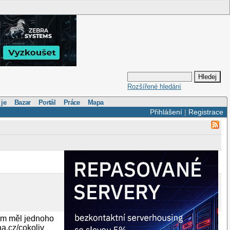
Rozšířené hledání
 je
Bazar
Portál
Práce
Mapa
Přihlášení
|
Registrace
sem měl jednoho
a.cz/cokoliv