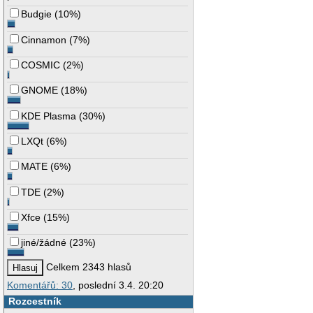
Budgie
(
10%
)
Cinnamon
(
7%
)
COSMIC
(
2%
)
GNOME
(
18%
)
KDE Plasma
(
30%
)
LXQt
(
6%
)
MATE
(
6%
)
TDE
(
2%
)
Xfce
(
15%
)
jiné/žádné
(
23%
)
Celkem 2343 hlasů
Komentářů: 30
, poslední 3.4. 20:20
Rozcestník