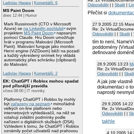
Ladislav Hagara
|
Komentářů: 6
Odpovědět
| |
Sbalit
|
Li
MS Paint Doom
Přečíst si
dokumentac
dnes 12:44 | Humor
27.9.2005 22:15 Mar
Mark Russinovich (CTO v Microsoft
Azure) se
na LinkedIn pochlubil
svým
Re: 2x VirtualDocume
projektem
MS Paint Doom
napsaným
Odpovědět
| |
Sbalit
|
pomocí Claude. Hru Doom umožňuje
tím to není, NameV
hrát v programu Malování (Microsoft
Paint). Malování funguje jako monitor.
poddomény (VirtualD
Herní engine (ViZDoom) běží na pozadí
definované doméně
a každý vykreslený snímek hry vkládá
automaticky přes schránku (clipboard)
28.9.2005 13:23
Mi
do Malování.
Re: 2x VirtualDoc
Odpovědět
| |
Sbali
Ladislav Hagara
|
Komentářů: 2
EK: ChatGPT i Roblox mohou spadat
A jak jste vlastně
pod přísnější pravidla
dokumentaci o tom
včera 08:00 | IT novinky
naprostý nesmysl
Platformy ChatGPT i Roblox by mohly
29.9.2005 14:22
být
zařazeny na seznam
mimořádně
Re: 2x VirtualD
velkých on-line platforem nebo
internetových vyhledávačů, na něž se
Odpovědět
| |
Sb
vztahují zvláštní podmínky podle
takhle
nařízení o digitálních službách (DSA).
Vzhledem k tomu, že ChatGPT i Roblox
oznámily počet uživatelů nad prahovou
4.10.2005 14