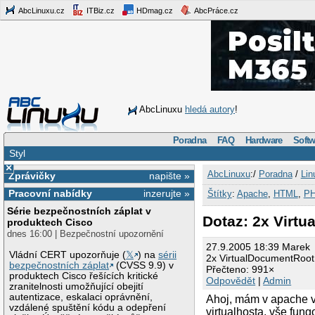
AbcLinuxu.cz
ITBiz.cz
HDmag.cz
AbcPráce.cz
AbcLinuxu
hledá autory
!
Poradna
FAQ
Hardware
Softw
Styl
×
AbcLinuxu
:/
Poradna
/
Lin
Zprávičky
napište »
Pracovní nabídky
inzerujte »
Štítky
:
Apache
,
HTML
,
P
Série bezpečnostních záplat v
Dotaz: 2x Virt
produktech Cisco
dnes 16:00 | Bezpečnostní upozornění
27.9.2005 18:39 Marek
Vládní CERT upozorňuje (
𝕏
) na
sérii
2x VirtualDocumentRoot
bezpečnostních záplat
(CVSS 9.9) v
Přečteno: 991×
produktech Cisco řešících kritické
Odpovědět
|
Admin
zranitelnosti umožňující obejití
autentizace, eskalaci oprávnění,
Ahoj, mám v apache vi
vzdálené spuštění kódu a odepření
virtualhosta, vše fun