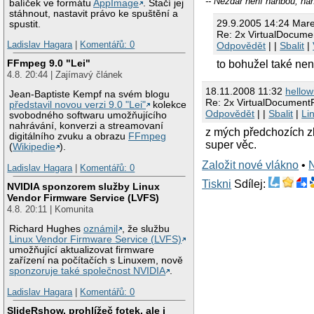
-- Nezdar není hanbou, ha
balíček ve formátu
AppImage
. Stačí jej
stáhnout, nastavit právo ke spuštění a
29.9.2005 14:24 Mar
spustit.
Re: 2x VirtualDocume
Ladislav Hagara
|
Komentářů: 0
Odpovědět
| |
Sbalit
|
FFmpeg 9.0 "Lei"
to bohužel také nen
4.8. 20:44 | Zajímavý článek
18.11.2008 11:32
hellow
Jean-Baptiste Kempf na svém blogu
Re: 2x VirtualDocument
představil novou verzi 9.0 "Lei"
kolekce
Odpovědět
| |
Sbalit
|
Li
svobodného softwaru umožňujícího
nahrávání, konverzi a streamovaní
z mých předchozích zku
digitálního zvuku a obrazu
FFmpeg
super věc.
(
Wikipedie
).
Založit nové vlákno
•
Ladislav Hagara
|
Komentářů: 0
Tiskni
Sdílej:
NVIDIA sponzorem služby Linux
Vendor Firmware Service (LVFS)
4.8. 20:11 | Komunita
Richard Hughes
oznámil
, že službu
Linux Vendor Firmware Service (LVFS)
umožňující aktualizovat firmware
zařízení na počítačích s Linuxem, nově
sponzoruje také společnost NVIDIA
.
Ladislav Hagara
|
Komentářů: 0
SlideRshow, prohlížeč fotek, ale i