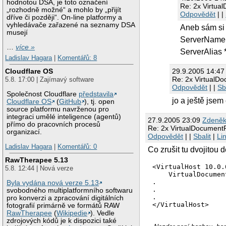
hodnotou DSA, je toto označení
Re: 2x Virtua
„rozhodně možné“ a mohlo by „přijít
Odpovědět
| |
dříve či později“. On-line platformy a
vyhledávače zařazené na seznamy DSA
Aneb sám si
musejí
ServerName
…
více »
ServerAlias
Ladislav Hagara
|
Komentářů: 8
Cloudflare OS
29.9.2005 14:47
Re: 2x VirtualD
5.8. 17:00 | Zajímavý software
Odpovědět
| |
Sb
Společnost Cloudflare
představila
jo a ještě jsem 
Cloudflare OS
(
GitHub
), tj. open
source platformu navrženou pro
integraci umělé inteligence (agentů)
27.9.2005 23:09
Zdeněk
přímo do pracovních procesů
Re: 2x VirtualDocument
organizací.
Odpovědět
| |
Sbalit
|
Li
Ladislav Hagara
|
Komentářů: 0
Co zrušit tu dvojitou d
RawTherapee 5.13
<VirtualHost 10.0.
5.8. 12:44 | Nová verze
    VirtualDocumen
.

Byla vydána nová verze 5.13
.

svobodného multiplatformního softwaru
.

pro konverzi a zpracování digitálních
</VirtualHost>
fotografií primárně ve formátů RAW
RawTherapee
(
Wikipedie
). Vedle
zdrojových kódů je k dispozici také