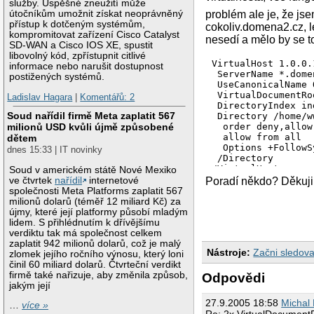
služby. Úspěšné zneužití může
útočníkům umožnit získat neoprávněný
problém ale je, že js
přístup k dotčeným systémům,
cokoliv.domena2.cz, l
kompromitovat zařízení Cisco Catalyst
nesedí a mělo by se to
SD-WAN a Cisco IOS XE, spustit
libovolný kód, zpřístupnit citlivé
VirtualHost 1.0.0.1
informace nebo narušit dostupnost
 ServerName *.domen
postižených systémů.
 UseCanonicalName O
 VirtualDocumentRo
Ladislav Hagara
|
Komentářů: 2
 DirectoryIndex in
Soud nařídil firmě Meta zaplatit 567
 Directory /home/w
  order deny,allow

milionů USD kvůli újmě způsobené
  allow from all  

dětem
  Options +FollowS
dnes 15:33 | IT novinky
 /Directory

/VirtualHost

Soud v americkém státě Nové Mexiko
Poradí někdo? Děkuji
ve čtvrtek
nařídil
internetové
VirtualHost 1.0.0.1
společnosti Meta Platforms zaplatit 567
 ServerName *.dome
milionů dolarů (téměř 12 miliard Kč) za
 UseCanonicalName O
újmy, které její platformy působí mladým
 VirtualDocumentRo
lidem. S přihlédnutím k dřívějšímu
 DirectoryIndex in
verdiktu tak má společnost celkem
 Directory /home/w
zaplatit 942 milionů dolarů, což je malý
Nástroje:
Začni sledova
  order deny,allow

zlomek jejího ročního výnosu, který loni
  allow from all  

činil 60 miliard dolarů. Čtvrteční verdikt
  Options +FollowS
firmě také nařizuje, aby změnila způsob,
Odpovědi
 /Directory  

jakým její
27.9.2005 18:58
Michal
…
více »
Re: 2x VirtualDocument