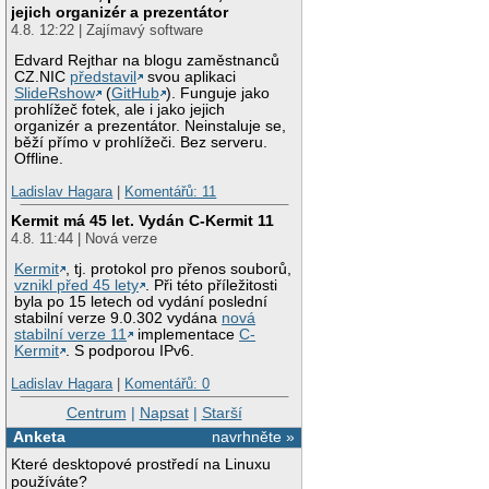
jejich organizér a prezentátor
4.8. 12:22 | Zajímavý software
Edvard Rejthar na blogu zaměstnanců
CZ.NIC
představil
svou aplikaci
SlideRshow
(
GitHub
). Funguje jako
prohlížeč fotek, ale i jako jejich
organizér a prezentátor. Neinstaluje se,
běží přímo v prohlížeči. Bez serveru.
Offline.
Ladislav Hagara
|
Komentářů: 11
Kermit má 45 let. Vydán C-Kermit 11
4.8. 11:44 | Nová verze
Kermit
, tj. protokol pro přenos souborů,
vznikl před 45 lety
. Při této příležitosti
byla po 15 letech od vydání poslední
stabilní verze 9.0.302 vydána
nová
stabilní verze 11
implementace
C-
Kermit
. S podporou IPv6.
Ladislav Hagara
|
Komentářů: 0
Centrum
|
Napsat
|
Starší
Anketa
navrhněte »
Které desktopové prostředí na Linuxu
používáte?