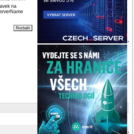
davek na
 ServerName