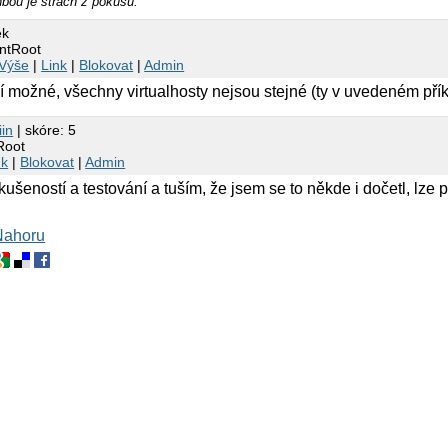
nbou je strach z pokusu.
ek
ntRoot
Výše
|
Link
|
Blokovat
|
Admin
í možné, všechny virtualhosty nejsou stejné (ty v uvedeném pří
iin
| skóre: 5
Root
nk
|
Blokovat
|
Admin
šeností a testování a tuším, že jsem se to někde i dočetl, lze 
Nahoru