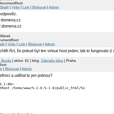
lDocumentRoot
Sbalit
|
Výše
|
Link
|
Blokovat
|
Admin
 odpověz.
 domena.cz
 *.domena.cz
 Marek
ocumentRoot
alit
|
Výše
|
Link
|
Blokovat
|
Admin
chtěl říct, že pokud byl ten virtual host jeden, tak to fungovalo (
 Burda
| skóre: 61 | blog:
Zdendův blog
| Praha
Root
nk
|
Blokovat
|
Admin
efinici a udělat to jen jednou?
0.1:80>

tRoot /home/www/%-2.0.%-1.0/public_html/%1
