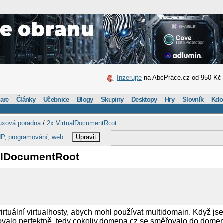
Inzerujte
na AbcPráce.cz od 950 Kč
are
Články
Učebnice
Blogy
Skupiny
Desktopy
Hry
Slovník
Kdo
uxová poradna
/
2x VirtualDocumentRoot
HP
,
programování
,
web
Upravit
ualDocumentRoot
rtuální virtualhosty, abych mohl používat multidomain. Když j
govalo perfektně, tedy cokoliv.domena.cz se směřovalo do domen