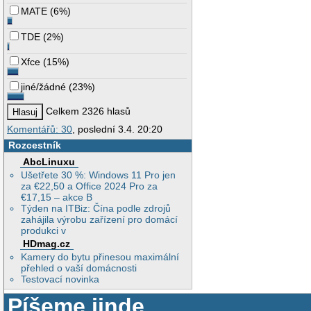
MATE
(
6%
)
TDE
(
2%
)
Xfce
(
15%
)
jiné/žádné
(
23%
)
Celkem 2326 hlasů
Komentářů: 30
, poslední 3.4. 20:20
Rozcestník
AbcLinuxu
Ušetřete 30 %: Windows 11 Pro jen
za €22,50 a Office 2024 Pro za
€17,15 – akce B
Týden na ITBiz: Čína podle zdrojů
zahájila výrobu zařízení pro domácí
produkci v
HDmag.cz
Kamery do bytu přinesou maximální
přehled o vaší domácnosti
Testovací novinka
Píšeme jinde