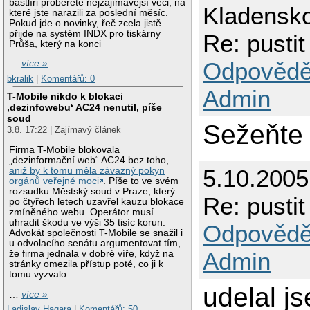
bastlíři proberete nejzajímavější věci, na
Kladensk
které jste narazili za poslední měsíc.
Pokud jde o novinky, řeč zcela jistě
přijde na systém INDX pro tiskárny
Re: pustit
Průša, který na konci
Odpovědě
…
více »
bkralik
|
Komentářů: 0
Admin
T-Mobile nikdo k blokaci
‚dezinfowebu‘ AC24 nenutil, píše
soud
Sežeňte 
3.8. 17:22 | Zajímavý článek
Firma T-Mobile blokovala
„dezinformační web“ AC24 bez toho,
5.10.200
aniž by k tomu měla závazný pokyn
orgánů veřejné moci
. Píše to ve svém
rozsudku Městský soud v Praze, který
Re: pustit
po čtyřech letech uzavřel kauzu blokace
zmíněného webu. Operátor musí
uhradit škodu ve výši 35 tisíc korun.
Odpovědě
Advokát společnosti T-Mobile se snažil i
u odvolacího senátu argumentovat tím,
Admin
že firma jednala v dobré víře, když na
stránky omezila přístup poté, co ji k
tomu vyzvalo
udelal j
…
více »
Ladislav Hagara
|
Komentářů: 50