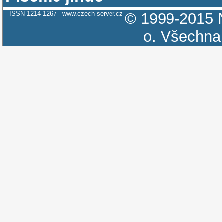
ISSN 1214-1267
www.czech-server.cz
© 1999-2015
o.
Všechna 