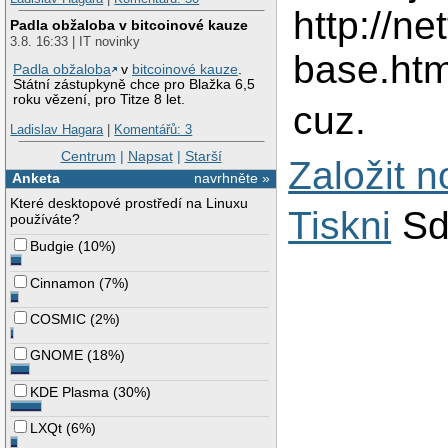
http://ne
Padla obžaloba v bitcoinové kauze
3.8. 16:33 | IT novinky
base.ht
Padla obžaloba
v
bitcoinové kauze
.
Státní zástupkyně chce pro Blažka 6,5
roku vězení, pro Titze 8 let.
cuz.
Ladislav Hagara
|
Komentářů: 3
Centrum
|
Napsat
|
Starší
Založit 
Anketa
navrhněte »
Které desktopové prostředí na Linuxu
Tiskni
Sd
používáte?
Budgie
(
10%
)
Cinnamon
(
7%
)
COSMIC
(
2%
)
GNOME
(
18%
)
KDE Plasma
(
30%
)
LXQt
(
6%
)