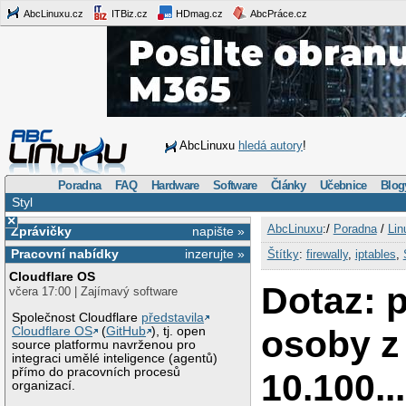
AbcLinuxu.cz
ITBiz.cz
HDmag.cz
AbcPráce.cz
AbcLinuxu
hledá autory
!
Poradna
FAQ
Hardware
Software
Články
Učebnice
Blog
Styl
×
AbcLinuxu
:/
Poradna
/
Lin
Zprávičky
napište »
Pracovní nabídky
inzerujte »
Štítky
:
firewally
,
iptables
,
Cloudflare OS
Dotaz: p
včera 17:00 | Zajímavý software
Společnost Cloudflare
představila
osoby z
Cloudflare OS
(
GitHub
), tj. open
source platformu navrženou pro
integraci umělé inteligence (agentů)
přímo do pracovních procesů
10.100...
organizací.