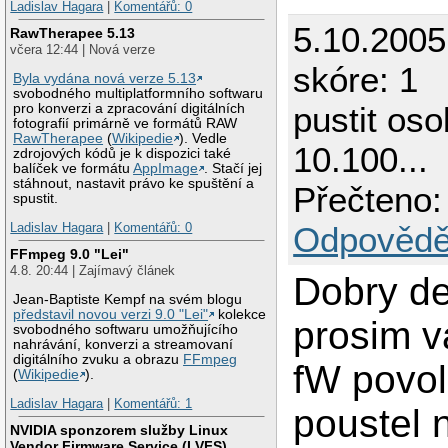
Ladislav Hagara
|
Komentářů: 0
5.10.2005
RawTherapee 5.13
včera 12:44 | Nová verze
skóre: 1
Byla vydána nová verze 5.13
svobodného multiplatformního softwaru
pustit oso
pro konverzi a zpracování digitálních
fotografií primárně ve formátů RAW
RawTherapee
(
Wikipedie
). Vedle
10.100...
zdrojových kódů je k dispozici také
balíček ve formátu
AppImage
. Stačí jej
stáhnout, nastavit právo ke spuštění a
Přečteno:
spustit.
Odpovědě
Ladislav Hagara
|
Komentářů: 0
FFmpeg 9.0 "Lei"
4.8. 20:44 | Zajímavý článek
Dobry de
Jean-Baptiste Kempf na svém blogu
představil novou verzi 9.0 "Lei"
kolekce
prosim v
svobodného softwaru umožňujícího
nahrávání, konverzi a streamovaní
digitálního zvuku a obrazu
FFmpeg
fW povol
(
Wikipedie
).
Ladislav Hagara
|
Komentářů: 1
poustel 
NVIDIA sponzorem služby Linux
Vendor Firmware Service (LVFS)