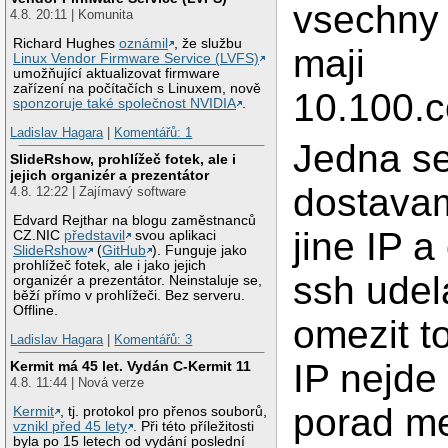
vsechny 
4.8. 20:11 | Komunita
Richard Hughes
oznámil
, že službu
maji
Linux Vendor Firmware Service (LVFS)
umožňující aktualizovat firmware
zařízení na počítačích s Linuxem, nově
10.100.co
sponzoruje také společnost NVIDIA
.
Ladislav Hagara
|
Komentářů: 1
Jedna s
SlideRshow, prohlížeč fotek, ale i
jejich organizér a prezentátor
dostava
4.8. 12:22 | Zajímavý software
Edvard Rejthar na blogu zaměstnanců
jine IP a
CZ.NIC
představil
svou aplikaci
SlideRshow
(
GitHub
). Funguje jako
prohlížeč fotek, ale i jako jejich
ssh udela
organizér a prezentátor. Neinstaluje se,
běží přímo v prohlížeči. Bez serveru.
Offline.
omezit t
Ladislav Hagara
|
Komentářů: 3
IP nejde
Kermit má 45 let. Vydán C-Kermit 11
4.8. 11:44 | Nová verze
porad me
Kermit
, tj. protokol pro přenos souborů,
vznikl před 45 lety
. Při této příležitosti
byla po 15 letech od vydání poslední