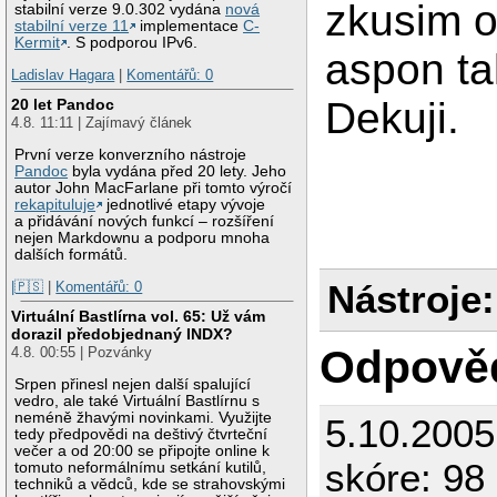
zkusim o
stabilní verze 9.0.302 vydána
nová
stabilní verze 11
implementace
C-
Kermit
. S podporou IPv6.
aspon ta
Ladislav Hagara
|
Komentářů: 0
Dekuji.
20 let Pandoc
4.8. 11:11 | Zajímavý článek
První verze konverzního nástroje
Pandoc
byla vydána před 20 lety. Jeho
autor John MacFarlane při tomto výročí
rekapituluje
jednotlivé etapy vývoje
a přidávání nových funkcí – rozšíření
nejen Markdownu a podporu mnoha
dalších formátů.
Nástroje:
|🇵🇸
|
Komentářů: 0
Virtuální Bastlírna vol. 65: Už vám
dorazil předobjednaný INDX?
Odpově
4.8. 00:55 | Pozvánky
Srpen přinesl nejen další spalující
vedro, ale také Virtuální Bastlírnu s
neméně žhavými novinkami. Využijte
5.10.200
tedy předpovědi na deštivý čtvrteční
večer a od 20:00 se připojte online k
skóre: 98 
tomuto neformálnímu setkání kutilů,
techniků a vědců, kde se strahovskými