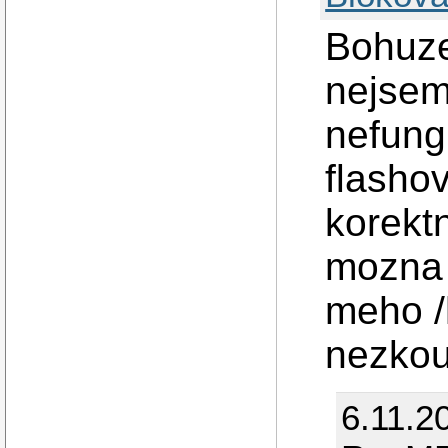
Bohuze
nejsem
nefung
flasho
korektn
mozna 
meho /
nezkou
6.11.2