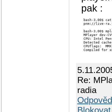
pak :
bash-3.00$ cat
pnm://live-ra.
bash-3.00$ mpl
MPlayer dev-CV
CPU: Intel Pen
Detected cache
CPUflags:  MMX
Compiled for x
Linux RTC init
Try adding "ec
5.11.200
Playing pnm://
STREAM_PNM, UR
Resolving live
Re: MPla
Connecting to 
Cache size set
radia
Cache fill: 12
Stream mimetyp
demux_real: in
Odpověd
==============
Opening audio 
Using SSE opti
Blokovat
AC3: 2.0 (ster