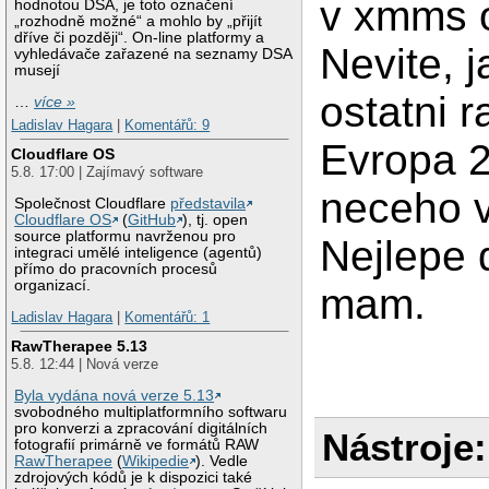
v xmms o
hodnotou DSA, je toto označení
„rozhodně možné“ a mohlo by „přijít
dříve či později“. On-line platformy a
Nevite, 
vyhledávače zařazené na seznamy DSA
musejí
ostatni r
…
více »
Ladislav Hagara
|
Komentářů: 9
Evropa 2
Cloudflare OS
5.8. 17:00 | Zajímavý software
neceho 
Společnost Cloudflare
představila
Cloudflare OS
(
GitHub
), tj. open
source platformu navrženou pro
Nejlepe 
integraci umělé inteligence (agentů)
přímo do pracovních procesů
organizací.
mam.
Ladislav Hagara
|
Komentářů: 1
RawTherapee 5.13
5.8. 12:44 | Nová verze
Byla vydána nová verze 5.13
svobodného multiplatformního softwaru
pro konverzi a zpracování digitálních
Nástroje:
fotografií primárně ve formátů RAW
RawTherapee
(
Wikipedie
). Vedle
zdrojových kódů je k dispozici také