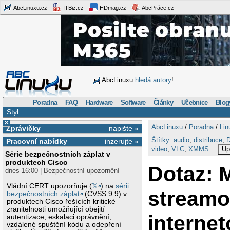
AbcLinuxu.cz
ITBiz.cz
HDmag.cz
AbcPráce.cz
AbcLinuxu
hledá autory
!
Poradna
FAQ
Hardware
Software
Články
Učebnice
Blog
Styl
×
AbcLinuxu
:/
Poradna
/
Lin
Zprávičky
napište »
Štítky
:
audio
,
distribuce
,
Pracovní nabídky
inzerujte »
video
,
VLC
,
XMMS
Up
Série bezpečnostních záplat v
produktech Cisco
Dotaz: 
dnes 16:00 | Bezpečnostní upozornění
Vládní CERT upozorňuje (
𝕏
) na
sérii
stream
bezpečnostních záplat
(CVSS 9.9) v
produktech Cisco řešících kritické
zranitelnosti umožňující obejití
internet
autentizace, eskalaci oprávnění,
vzdálené spuštění kódu a odepření