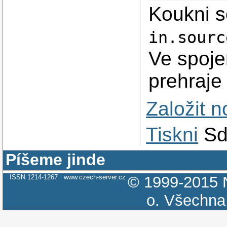
Koukni 
in.sourc
Ve spoje
prehraje 
Založit 
Tiskni
Sd
Píšeme jinde
ISSN 1214-1267
www.czech-server.cz
© 1999-2015
o.
Všechna 