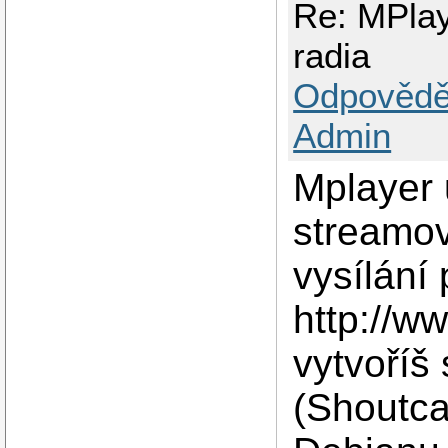
Re: MPlay
radia
Odpovědě
Admin
Mplayer
streamov
vysílání
http://w
vytvoříš
(Shoutc