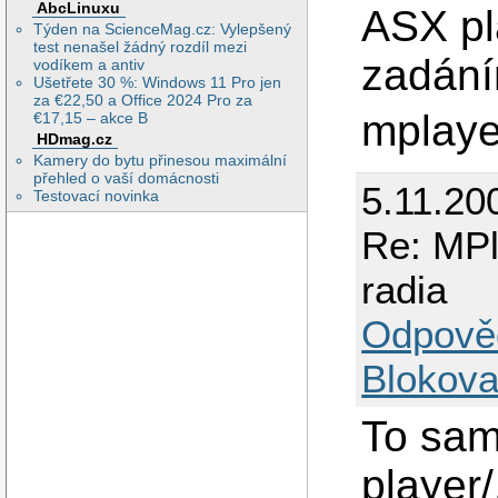
AbcLinuxu
ASX pla
Týden na ScienceMag.cz: Vylepšený
test nenašel žádný rozdíl mezi
zadáním
vodíkem a antiv
Ušetřete 30 %: Windows 11 Pro jen
za €22,50 a Office 2024 Pro za
mplayer
€17,15 – akce B
HDmag.cz
Kamery do bytu přinesou maximální
přehled o vaší domácnosti
5.11.20
Testovací novinka
Re: MPl
radia
Odpově
Blokova
To sam
player/