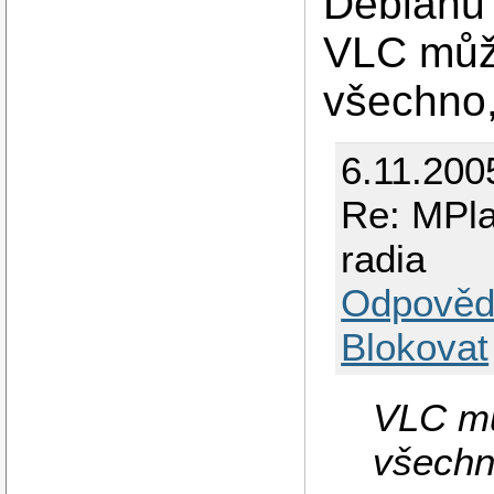
Debianu 
VLC můž
všechno
6.11.200
Re: MPla
radia
Odpověd
Blokovat
VLC mů
všechn