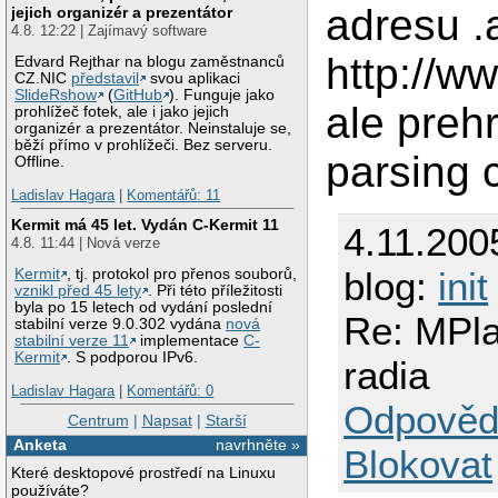
adresu .
jejich organizér a prezentátor
4.8. 12:22 | Zajímavý software
http://w
Edvard Rejthar na blogu zaměstnanců
CZ.NIC
představil
svou aplikaci
SlideRshow
(
GitHub
). Funguje jako
ale preh
prohlížeč fotek, ale i jako jejich
organizér a prezentátor. Neinstaluje se,
běží přímo v prohlížeči. Bez serveru.
parsing 
Offline.
Ladislav Hagara
|
Komentářů: 11
Kermit má 45 let. Vydán C-Kermit 11
4.11.200
4.8. 11:44 | Nová verze
blog:
init
Kermit
, tj. protokol pro přenos souborů,
vznikl před 45 lety
. Při této příležitosti
byla po 15 letech od vydání poslední
Re: MPla
stabilní verze 9.0.302 vydána
nová
stabilní verze 11
implementace
C-
Kermit
. S podporou IPv6.
radia
Ladislav Hagara
|
Komentářů: 0
Odpověd
Centrum
|
Napsat
|
Starší
Anketa
navrhněte »
Blokovat
Které desktopové prostředí na Linuxu
používáte?