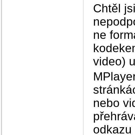
Chtěl js
nepodpo
ne form
kodeke
video) 
MPlayer
stránká
nebo vi
přehráv
odkazu 