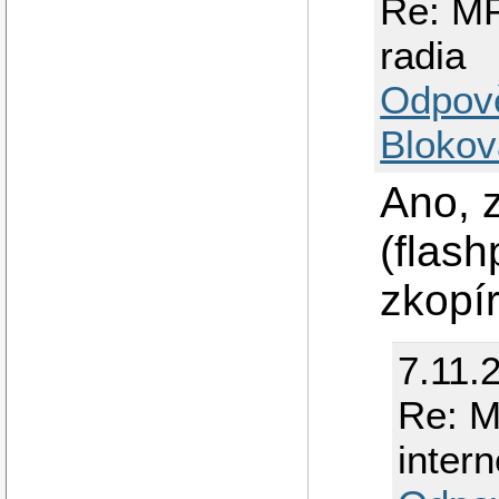
Re: MP
radia
Odpov
Blokov
Ano, 
(flash
zkopír
7.11.
Re: M
inter