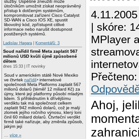
služby. Úspěšné zneužití může
útočníkům umožnit získat neoprávněný
4.11.2005
přístup k dotčeným systémům,
kompromitovat zařízení Cisco Catalyst
SD-WAN a Cisco IOS XE, spustit
| skóre: 1
libovolný kód, zpřístupnit citlivé
informace nebo narušit dostupnost
postižených systémů.
MPlayer 
Ladislav Hagara
|
Komentářů: 3
streamov
Soud nařídil firmě Meta zaplatit 567
milionů USD kvůli újmě způsobené
internetov
dětem
dnes 15:33 | IT novinky
Přečteno:
Soud v americkém státě Nové Mexiko
ve čtvrtek
nařídil
internetové
společnosti Meta Platforms zaplatit 567
Odpovědě
milionů dolarů (téměř 12 miliard Kč) za
újmy, které její platformy působí mladým
lidem. S přihlédnutím k dřívějšímu
Ahoj, jel
verdiktu tak má společnost celkem
zaplatit 942 milionů dolarů, což je malý
zlomek jejího ročního výnosu, který loni
momenta
činil 60 miliard dolarů. Čtvrteční verdikt
firmě také nařizuje, aby změnila způsob,
jakým její
zahranici
…
více »