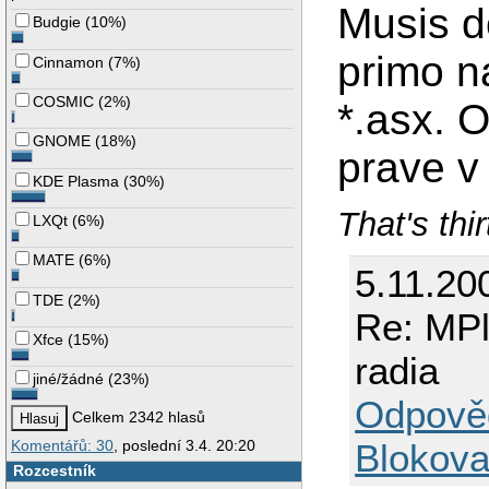
Musis d
Budgie
(
10%
)
primo n
Cinnamon
(
7%
)
COSMIC
(
2%
)
*.asx. 
GNOME
(
18%
)
prave v
KDE Plasma
(
30%
)
That's thi
LXQt
(
6%
)
MATE
(
6%
)
5.11.20
TDE
(
2%
)
Re: MPl
Xfce
(
15%
)
radia
jiné/žádné
(
23%
)
Odpově
Celkem 2342 hlasů
Blokova
Komentářů: 30
, poslední 3.4. 20:20
Rozcestník