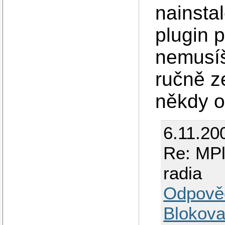
nainsta
plugin 
nemusíš
ručně z
někdy o
6.11.20
Re: MPl
radia
Odpově
Blokova