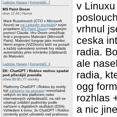
v Linuxu
Ladislav Hagara
|
Komentářů: 7
MS Paint Doom
dnes 12:44 | Humor
poslouch
Mark Russinovich (CTO v Microsoft
Azure) se
na LinkedIn pochlubil
svým
vrhnul j
projektem
MS Paint Doom
napsaným
pomocí Claude. Hru Doom umožňuje
ceska in
hrát v programu Malování (Microsoft
Paint). Malování funguje jako monitor.
Herní engine (ViZDoom) běží na pozadí
radia. B
a každý vykreslený snímek hry vkládá
automaticky přes schránku (clipboard)
do Malování.
ale nasel
Ladislav Hagara
|
Komentářů: 3
EK: ChatGPT i Roblox mohou spadat
radia, kt
pod přísnější pravidla
včera 08:00 | IT novinky
ogg form
Platformy ChatGPT i Roblox by mohly
být
zařazeny na seznam
mimořádně
rozhlas 
velkých on-line platforem nebo
internetových vyhledávačů, na něž se
vztahují zvláštní podmínky podle
a nic ji
nařízení o digitálních službách (DSA).
Vzhledem k tomu, že ChatGPT i Roblox
oznámily počet uživatelů nad prahovou