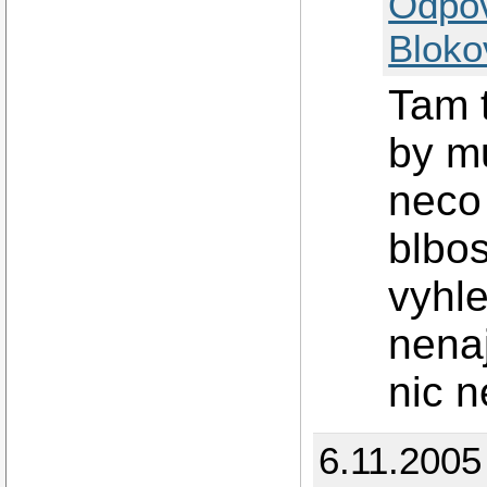
Odpo
Bloko
Tam t
by mu
neco 
blbos
vyhle
nenaj
nic n
6.11.2005