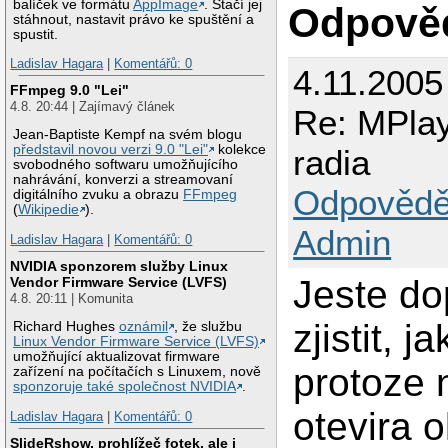
balíček ve formátu
AppImage
. Stačí jej
Odpově
stáhnout, nastavit právo ke spuštění a
spustit.
Ladislav Hagara
|
Komentářů: 0
4.11.2005
FFmpeg 9.0 "Lei"
4.8. 20:44 | Zajímavý článek
Re: MPlay
Jean-Baptiste Kempf na svém blogu
představil novou verzi 9.0 "Lei"
kolekce
radia
svobodného softwaru umožňujícího
nahrávání, konverzi a streamovaní
Odpovědě
digitálního zvuku a obrazu
FFmpeg
(
Wikipedie
).
Admin
Ladislav Hagara
|
Komentářů: 0
NVIDIA sponzorem služby Linux
Jeste do
Vendor Firmware Service (LVFS)
4.8. 20:11 | Komunita
zjistit, 
Richard Hughes
oznámil
, že službu
Linux Vendor Firmware Service (LVFS)
umožňující aktualizovat firmware
protoze 
zařízení na počítačích s Linuxem, nově
sponzoruje také společnost NVIDIA
.
otevira 
Ladislav Hagara
|
Komentářů: 0
SlideRshow, prohlížeč fotek, ale i