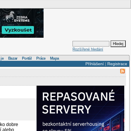
Rozšířené hledání
 je
Bazar
Portál
Práce
Mapa
Přihlášení
|
Registrace
tko dobre
í alebo