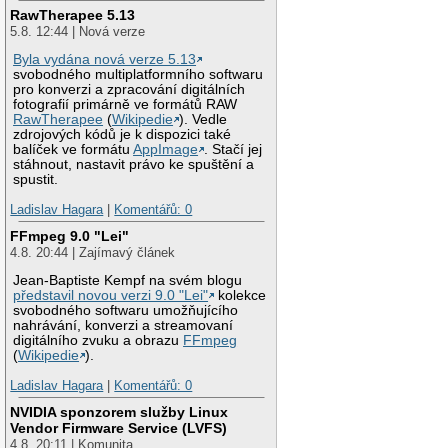
RawTherapee 5.13
5.8. 12:44 | Nová verze
Byla vydána nová verze 5.13
svobodného multiplatformního softwaru
pro konverzi a zpracování digitálních
fotografií primárně ve formátů RAW
RawTherapee
(
Wikipedie
). Vedle
zdrojových kódů je k dispozici také
balíček ve formátu
AppImage
. Stačí jej
stáhnout, nastavit právo ke spuštění a
spustit.
Ladislav Hagara
|
Komentářů: 0
FFmpeg 9.0 "Lei"
4.8. 20:44 | Zajímavý článek
Jean-Baptiste Kempf na svém blogu
představil novou verzi 9.0 "Lei"
kolekce
svobodného softwaru umožňujícího
nahrávání, konverzi a streamovaní
digitálního zvuku a obrazu
FFmpeg
(
Wikipedie
).
Ladislav Hagara
|
Komentářů: 0
NVIDIA sponzorem služby Linux
Vendor Firmware Service (LVFS)
4.8. 20:11 | Komunita