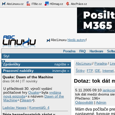
AbcLinuxu.cz
ITBiz.cz
HDmag.cz
AbcPráce.cz
AbcLinuxu
hledá autory
!
Poradna
FAQ
Hardware
Softw
Styl
×
AbcLinuxu
:/
Poradna
/
Lin
Zprávičky
napište »
Pracovní nabídky
inzerujte »
Štítky
:
FTP
,
IDE
,
Internet
Quake: Dawn of the Machine
Dotaz: tok dát
dnes 04:44 | IT novinky
U příležitosti 30. výročí vydání
5.11.2005 09:10
jankox
počítačové hry
Quake
byla
vydána
tok dát medzi dvoma si
nová epizoda
s názvem
Dawn of the
Přečteno: 196×
Machine
(
Steam
).
Odpovědět
|
Admin
Ladislav Hagara
|
Komentářů: 4
Mám dva počítače pre
nastavené, funguje mi
Série bezpečnostních záplat v