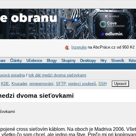
Inzerujte
na AbcPráce.cz od 950 Kč
are
Články
Učebnice
Blogy
Skupiny
Desktopy
Hry
Slovník
Kdo
uxová poradna
/
tok dát medzi dvoma sieťovkami
,
KDE
,
Krusader
,
programování
,
SFTP
,
správci souborů
,
SSH
Upravit
 medzi dvoma sieťovkami
p
eťovkami
pojené cross sieťovím káblom. Na oboch je Madriva 2006. Vše
 všetko čo som chcel, ale jedno ma štve. Prečo mi pri kopírovan