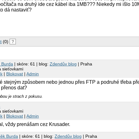
počítača na druhý ide cez kábel iba 1MB??? Niekedy mi išlo 1
o dá nastaviť?
t
(0)
?
 Burda
| skóre: 61 | blog:
Zdendův blog
| Praha
a sieťovkami
nk
|
Blokovat
|
Admin
dé stejným způsobem nebo jednou přes FTP a podruhé třeba p
 přenos dat?
nbou je strach z pokusu.
p
a sieťovkami
nk
|
Blokovat
|
Admin
al, vždy prenášam cez Krusader.
ěk Burda
| skóre: 61 | blog:
Zdendův blog
| Praha