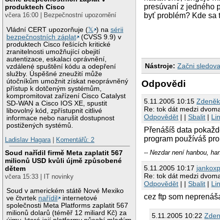
presúvaní z jedného 
produktech Cisco
včera 16:00 | Bezpečnostní upozornění
byť problém? Kde sa t
Vládní CERT upozorňuje (
𝕏
) na
sérii
bezpečnostních záplat
(CVSS 9.9) v
produktech Cisco řešících kritické
zranitelnosti umožňující obejití
autentizace, eskalaci oprávnění,
Nástroje:
Začni sledova
vzdálené spuštění kódu a odepření
služby. Úspěšné zneužití může
útočníkům umožnit získat neoprávněný
Odpovědi
přístup k dotčeným systémům,
kompromitovat zařízení Cisco Catalyst
5.11.2005 10:15
Zdeněk
SD-WAN a Cisco IOS XE, spustit
Re: tok dát medzi dvom
libovolný kód, zpřístupnit citlivé
Odpovědět
| |
Sbalit
|
Li
informace nebo narušit dostupnost
postižených systémů.
Přenášíš data pokaž
program používáš pro
Ladislav Hagara
|
Komentářů: 2
Soud nařídil firmě Meta zaplatit 567
-- Nezdar není hanbou, ha
milionů USD kvůli újmě způsobené
5.11.2005 10:17
jankox
dětem
Re: tok dát medzi dvom
včera 15:33 | IT novinky
Odpovědět
| |
Sbalit
|
Li
Soud v americkém státě Nové Mexiko
cez ftp som neprenáš
ve čtvrtek
nařídil
internetové
společnosti Meta Platforms zaplatit 567
milionů dolarů (téměř 12 miliard Kč) za
5.11.2005 10:22
Zden