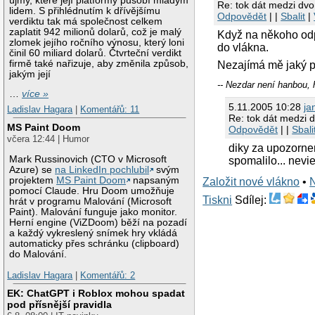
újmy, které její platformy působí mladým
Re: tok dát medzi dv
lidem. S přihlédnutím k dřívějšímu
Odpovědět
| |
Sbalit
|
verdiktu tak má společnost celkem
zaplatit 942 milionů dolarů, což je malý
Když na někoho odp
zlomek jejího ročního výnosu, který loni
do vlákna.
činil 60 miliard dolarů. Čtvrteční verdikt
firmě také nařizuje, aby změnila způsob,
Nezajímá mě jaký p
jakým její
-- Nezdar není hanbou, 
…
více »
5.11.2005 10:28
ja
Ladislav Hagara
|
Komentářů: 11
Re: tok dát medzi 
MS Paint Doom
Odpovědět
| |
Sbali
včera 12:44 | Humor
diky za upozornen
Mark Russinovich (CTO v Microsoft
spomalilo... nevi
Azure) se
na LinkedIn pochlubil
svým
projektem
MS Paint Doom
napsaným
Založit nové vlákno
•
pomocí Claude. Hru Doom umožňuje
Tiskni
Sdílej:
hrát v programu Malování (Microsoft
Paint). Malování funguje jako monitor.
Herní engine (ViZDoom) běží na pozadí
a každý vykreslený snímek hry vkládá
automaticky přes schránku (clipboard)
do Malování.
Ladislav Hagara
|
Komentářů: 2
EK: ChatGPT i Roblox mohou spadat
pod přísnější pravidla