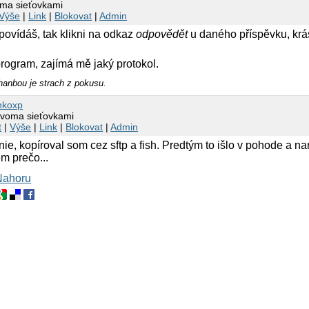
oma sieťovkami
Výše
|
Link
|
Blokovat
|
Admin
ovídáš, tak klikni na odkaz
odpovědět
u daného příspěvku, krá
rogram, zajímá mě jaký protokol.
hanbou je strach z pokusu.
nkoxp
dvoma sieťovkami
t
|
Výše
|
Link
|
Blokovat
|
Admin
ie, kopíroval som cez sftp a fish. Predtým to išlo v pohode a na
em prečo...
Nahoru