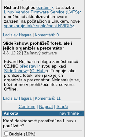
Richard Hughes
oznámil
, že službu
Linux Vendor Firmware Service (LVFS)
umožňující aktualizovat firmware
zařízení na počítačích s Linuxem, nově
sponzoruje také společnost NVIDIA
.
Ladislav Hagara
|
Komentářů: 0
SlideRshow, prohlížeč fotek, ale i
jejich organizér a prezentátor
4.8. 12:22 | Zajímavý software
Edvard Rejthar na blogu zaměstnanců
CZ.NIC
představil
svou aplikaci
SlideRshow
(
GitHub
). Funguje jako
prohlížeč fotek, ale i jako jejich
organizér a prezentátor. Neinstaluje se,
běží přímo v prohlížeči. Bez serveru.
Offline.
Ladislav Hagara
|
Komentářů: 11
Centrum
|
Napsat
|
Starší
Anketa
navrhněte »
Které desktopové prostředí na Linuxu
používáte?
Budgie
(
10%
)