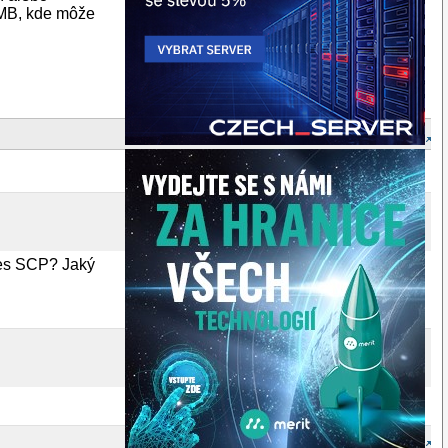
0MB, kde môže
řes SCP? Jaký