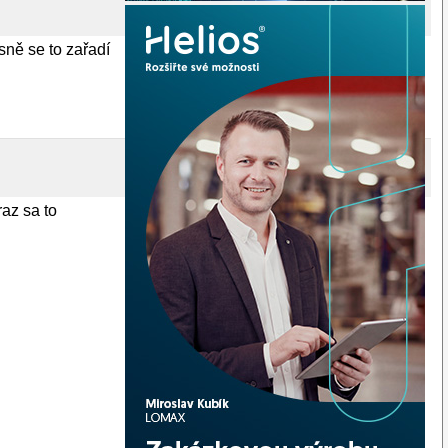
sně se to zařadí
raz sa to