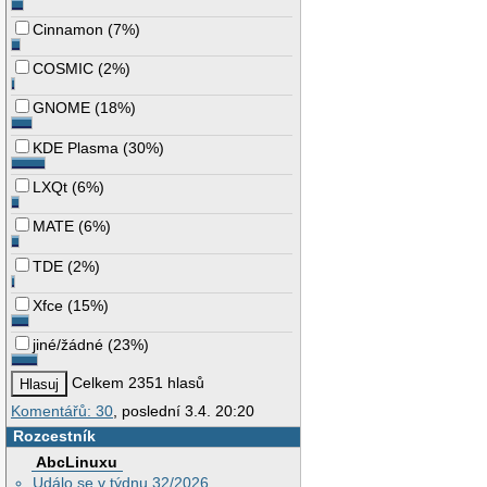
Cinnamon
(
7%
)
COSMIC
(
2%
)
GNOME
(
18%
)
KDE Plasma
(
30%
)
LXQt
(
6%
)
MATE
(
6%
)
TDE
(
2%
)
Xfce
(
15%
)
jiné/žádné
(
23%
)
Celkem 2351 hlasů
Komentářů: 30
, poslední 3.4. 20:20
Rozcestník
AbcLinuxu
Událo se v týdnu 32/2026