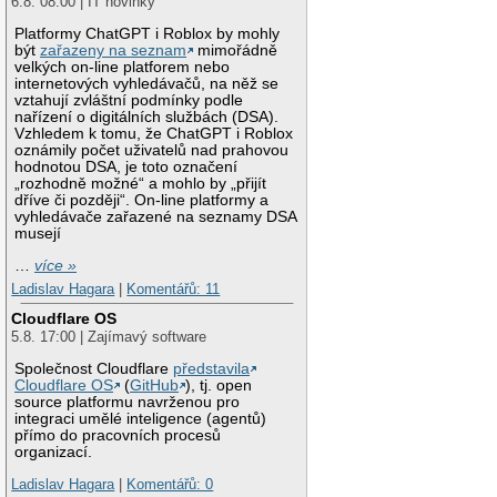
6.8. 08:00 | IT novinky
Platformy ChatGPT i Roblox by mohly
být
zařazeny na seznam
mimořádně
velkých on-line platforem nebo
internetových vyhledávačů, na něž se
vztahují zvláštní podmínky podle
nařízení o digitálních službách (DSA).
Vzhledem k tomu, že ChatGPT i Roblox
oznámily počet uživatelů nad prahovou
hodnotou DSA, je toto označení
„rozhodně možné“ a mohlo by „přijít
dříve či později“. On-line platformy a
vyhledávače zařazené na seznamy DSA
musejí
…
více »
Ladislav Hagara
|
Komentářů: 11
Cloudflare OS
5.8. 17:00 | Zajímavý software
Společnost Cloudflare
představila
Cloudflare OS
(
GitHub
), tj. open
source platformu navrženou pro
integraci umělé inteligence (agentů)
přímo do pracovních procesů
organizací.
Ladislav Hagara
|
Komentářů: 0