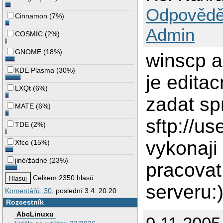
Odpovědě
Cinnamon
(
7%
)
Admin
COSMIC
(
2%
)
GNOME
(
18%
)
winscp a 
KDE Plasma
(
30%
)
je editac
LXQt
(
6%
)
zadat sp
MATE
(
6%
)
sftp://u
TDE
(
2%
)
vykonaji
Xfce
(
15%
)
jiné/žádné
(
23%
)
pracovat
Celkem 2350 hlasů
serveru:
Komentářů: 30
, poslední 3.4. 20:20
Rozcestník
AbcLinuxu