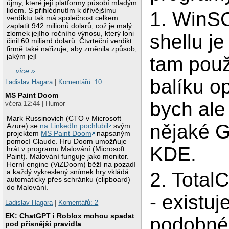
újmy, které její platformy působí mladým
lidem. S přihlédnutím k dřívějšímu
1. WinSC
verdiktu tak má společnost celkem
zaplatit 942 milionů dolarů, což je malý
zlomek jejího ročního výnosu, který loni
shellu je
činil 60 miliard dolarů. Čtvrteční verdikt
firmě také nařizuje, aby změnila způsob,
jakým její
tam použ
…
více »
balíku o
Ladislav Hagara
|
Komentářů: 10
MS Paint Doom
bych ale
včera 12:44 | Humor
Mark Russinovich (CTO v Microsoft
nějaké G
Azure) se
na LinkedIn pochlubil
svým
projektem
MS Paint Doom
napsaným
pomocí Claude. Hru Doom umožňuje
KDE.
hrát v programu Malování (Microsoft
Paint). Malování funguje jako monitor.
Herní engine (ViZDoom) běží na pozadí
a každý vykreslený snímek hry vkládá
2. Tota
automaticky přes schránku (clipboard)
do Malování.
- existuj
Ladislav Hagara
|
Komentářů: 2
EK: ChatGPT i Roblox mohou spadat
podobné
pod přísnější pravidla