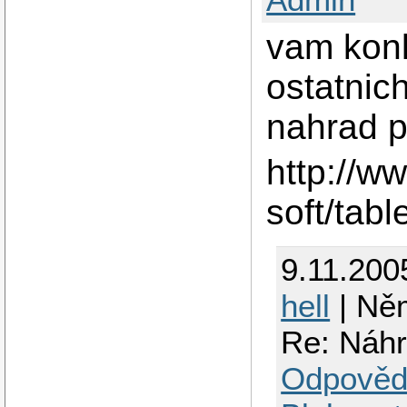
vam konk
ostatnic
nahrad p
http://ww
soft/tabl
9.11.200
hell
| Ně
Re: Náh
Odpověd