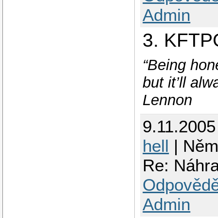
Admin
3. KFTP
“Being hone
but it’ll a
Lennon
9.11.2005
hell
| Něm
Re: Náhr
Odpovědě
Admin