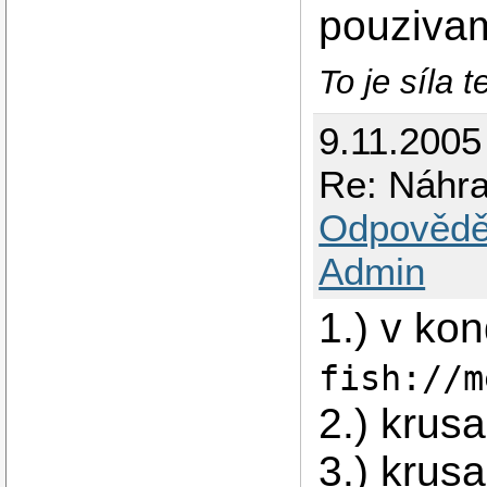
pouzivam
To je síla t
9.11.2005
Re: Náhr
Odpovědě
Admin
1.) v ko
fish://m
2.) krus
3.) krus