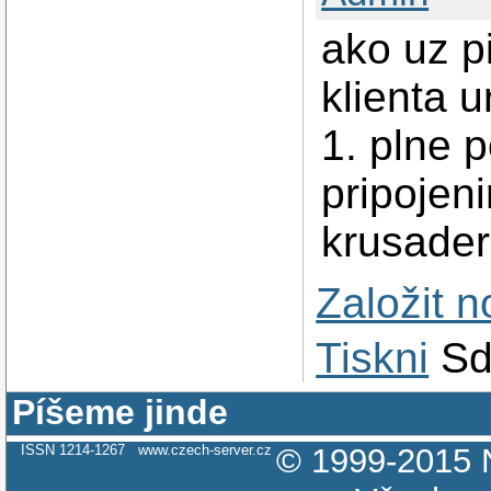
ako uz p
klienta 
1. plne 
pripojen
krusader
Založit 
Tiskni
Sd
Píšeme jinde
ISSN 1214-1267
www.czech-server.cz
© 1999-2015