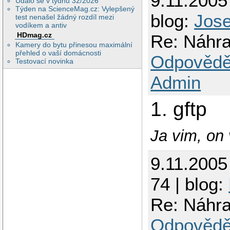
9.11.2005
Událo se v týdnu 32/2026
Týden na ScienceMag.cz: Vylepšený
blog:
Jos
test nenašel žádný rozdíl mezi
vodíkem a antiv
HDmag.cz
Re: Náhr
Kamery do bytu přinesou maximální
přehled o vaší domácnosti
Odpovědě
Testovací novinka
Admin
1. gftp
Ja vim, on 
9.11.2005
74 | blog:
Re: Náhr
Odpovědě