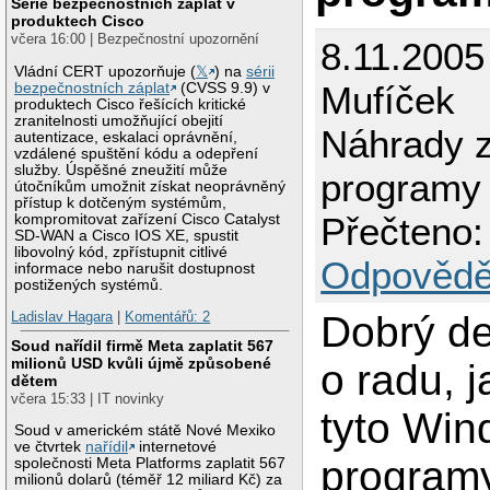
Série bezpečnostních záplat v
produktech Cisco
včera 16:00 | Bezpečnostní upozornění
8.11.2005
Vládní CERT upozorňuje (
𝕏
) na
sérii
Mufíček
bezpečnostních záplat
(CVSS 9.9) v
produktech Cisco řešících kritické
zranitelnosti umožňující obejití
Náhrady 
autentizace, eskalaci oprávnění,
vzdálené spuštění kódu a odepření
služby. Úspěšné zneužití může
programy
útočníkům umožnit získat neoprávněný
přístup k dotčeným systémům,
Přečteno:
kompromitovat zařízení Cisco Catalyst
SD-WAN a Cisco IOS XE, spustit
libovolný kód, zpřístupnit citlivé
Odpovědě
informace nebo narušit dostupnost
postižených systémů.
Dobrý de
Ladislav Hagara
|
Komentářů: 2
Soud nařídil firmě Meta zaplatit 567
milionů USD kvůli újmě způsobené
o radu, j
dětem
včera 15:33 | IT novinky
tyto Wi
Soud v americkém státě Nové Mexiko
ve čtvrtek
nařídil
internetové
programy
společnosti Meta Platforms zaplatit 567
milionů dolarů (téměř 12 miliard Kč) za