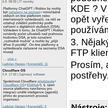
6.8. 08:00 | IT novinky
KDE ? V 
Platformy ChatGPT i Roblox by mohly
být
zařazeny na seznam
mimořádně
velkých on-line platforem nebo
opět vyř
internetových vyhledávačů, na něž se
vztahují zvláštní podmínky podle
používá
nařízení o digitálních službách (DSA).
Vzhledem k tomu, že ChatGPT i Roblox
oznámily počet uživatelů nad prahovou
hodnotou DSA, je toto označení
3. Nějak
„rozhodně možné“ a mohlo by „přijít
dříve či později“. On-line platformy a
vyhledávače zařazené na seznamy DSA
FTP klie
musejí
…
více »
Prosím, 
Ladislav Hagara
|
Komentářů: 11
Cloudflare OS
postřehy
5.8. 17:00 | Zajímavý software
Společnost Cloudflare
představila
Cloudflare OS
(
GitHub
), tj. open
source platformu navrženou pro
integraci umělé inteligence (agentů)
přímo do pracovních procesů
organizací.
Nástroje:
Ladislav Hagara
|
Komentářů: 0