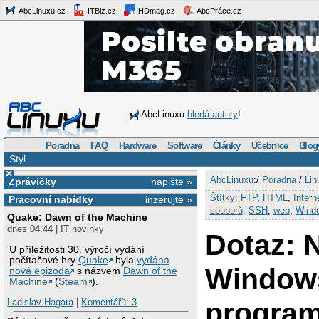
AbcLinuxu.cz
ITBiz.cz
HDmag.cz
AbcPráce.cz
AbcLinuxu
hledá autory
!
Poradna
FAQ
Hardware
Software
Články
Učebnice
Blog
Styl
×
AbcLinuxu
:/
Poradna
/
Lin
Zprávičky
napište »
Štítky
:
FTP
,
HTML
,
Intern
Pracovní nabídky
inzerujte »
souborů
,
SSH
,
web
,
Wind
Quake: Dawn of the Machine
dnes 04:44 | IT novinky
Dotaz: 
U příležitosti 30. výročí vydání
počítačové hry
Quake
byla
vydána
Window
nová epizoda
s názvem
Dawn of the
Machine
(
Steam
).
progra
Ladislav Hagara
|
Komentářů: 3