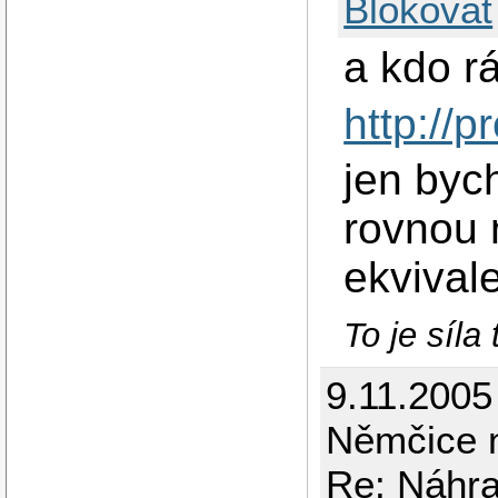
Blokovat
a kdo r
http://p
jen byc
rovnou 
ekvival
To je síla 
9.11.2005
Němčice 
Re: Náhr