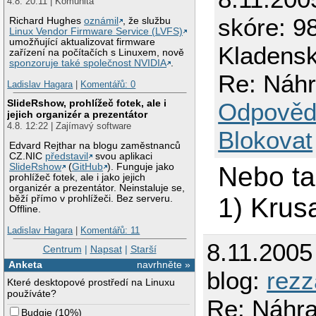
4.8. 20:11 | Komunita
skóre: 98
Richard Hughes
oznámil
, že službu
Linux Vendor Firmware Service (LVFS)
umožňující aktualizovat firmware
Kladens
zařízení na počítačích s Linuxem, nově
sponzoruje také společnost NVIDIA
.
Re: Náh
Ladislav Hagara
|
Komentářů: 0
SlideRshow, prohlížeč fotek, ale i
Odpověd
jejich organizér a prezentátor
4.8. 12:22 | Zajímavý software
Blokovat
Edvard Rejthar na blogu zaměstnanců
CZ.NIC
představil
svou aplikaci
Nebo ta
SlideRshow
(
GitHub
). Funguje jako
prohlížeč fotek, ale i jako jejich
organizér a prezentátor. Neinstaluje se,
1) Krus
běží přímo v prohlížeči. Bez serveru.
Offline.
Ladislav Hagara
|
Komentářů: 11
8.11.2005
Centrum
|
Napsat
|
Starší
Anketa
navrhněte »
blog:
rezz
Které desktopové prostředí na Linuxu
používáte?
Re: Náhr
Budgie
(
10%
)