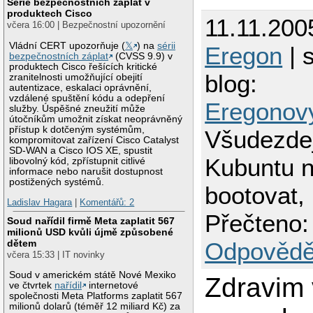
Série bezpečnostních záplat v
produktech Cisco
11.11.200
včera 16:00 | Bezpečnostní upozornění
Vládní CERT upozorňuje (
𝕏
) na
sérii
Eregon
| 
bezpečnostních záplat
(CVSS 9.9) v
produktech Cisco řešících kritické
blog:
zranitelnosti umožňující obejití
autentizace, eskalaci oprávnění,
vzdálené spuštění kódu a odepření
Eregonov
služby. Úspěšné zneužití může
útočníkům umožnit získat neoprávněný
přístup k dotčeným systémům,
Všudezde
kompromitovat zařízení Cisco Catalyst
SD-WAN a Cisco IOS XE, spustit
Kubuntu 
libovolný kód, zpřístupnit citlivé
informace nebo narušit dostupnost
postižených systémů.
bootovat
Ladislav Hagara
|
Komentářů: 2
Přečteno:
Soud nařídil firmě Meta zaplatit 567
milionů USD kvůli újmě způsobené
dětem
Odpovědě
včera 15:33 | IT novinky
Soud v americkém státě Nové Mexiko
Zdravim 
ve čtvrtek
nařídil
internetové
společnosti Meta Platforms zaplatit 567
milionů dolarů (téměř 12 miliard Kč) za