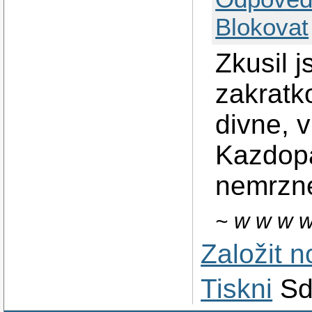
Blokovat
Zkusil 
zakratk
divne, 
Kazdop
nemrzne
~ w w w w
Založit 
Tiskni
Sd