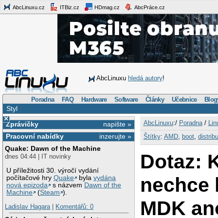
AbcLinuxu.cz
ITBiz.cz
HDmag.cz
AbcPráce.cz
AbcLinuxu
hledá autory
!
Poradna
FAQ
Hardware
Software
Články
Učebnice
Blog
Styl
×
AbcLinuxu
:/
Poradna
/
Lin
Zprávičky
napište »
Pracovní nabídky
inzerujte »
Štítky
:
AMD
,
boot
,
distrib
Quake: Dawn of the Machine
Dotaz: 
dnes 04:44 | IT novinky
U příležitosti 30. výročí vydání
nechce 
počítačové hry
Quake
byla
vydána
nová epizoda
s názvem
Dawn of the
Machine
(
Steam
).
MDK an
Ladislav Hagara
|
Komentářů: 0