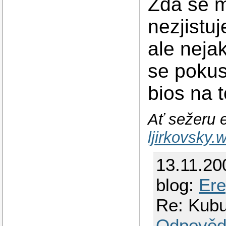
Zda se m
nezjistu
ale neja
se pokus
bios na 
Ať sežeru e
ljirkovsky
13.11.20
blog:
Er
Re: Kubu
Odpověd