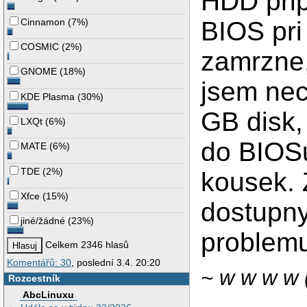
HDD prip
Cinnamon
(
7%
)
BIOS pri
COSMIC
(
2%
)
zamrzne,
GNOME
(
18%
)
jsem nec
KDE Plasma
(
30%
)
GB disk,
LXQt
(
6%
)
do BIOSu
MATE
(
6%
)
TDE
(
2%
)
kousek. 
Xfce
(
15%
)
dostupny
jiné/žádné
(
23%
)
problem
Celkem 2346 hlasů
Komentářů: 30
, poslední 3.4. 20:20
~ w w w w 
Rozcestník
AbcLinuxu