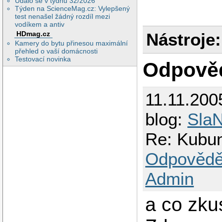
Událo se v týdnu 32/2026
Týden na ScienceMag.cz: Vylepšený
test nenašel žádný rozdíl mezi
vodíkem a antiv
Nástroje:
HDmag.cz
Kamery do bytu přinesou maximální
přehled o vaší domácnosti
Testovací novinka
Odpově
11.11.200
blog:
SlaN
Re: Kubu
Odpovědě
Admin
a co zku