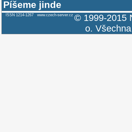
Píšeme jinde
ISSN 1214-1267
www.czech-server.cz
© 1999-2015
o.
Všechna 