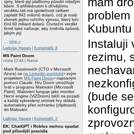
mam dro
újmy, které její platformy působí mladým
lidem. S přihlédnutím k dřívějšímu
verdiktu tak má společnost celkem
problem 
zaplatit 942 milionů dolarů, což je malý
zlomek jejího ročního výnosu, který loni
činil 60 miliard dolarů. Čtvrteční verdikt
Kubuntu 
firmě také nařizuje, aby změnila způsob,
jakým její
Instaluji
…
více »
Ladislav Hagara
|
Komentářů: 8
rezimu, s
MS Paint Doom
včera 12:44 | Humor
nechav
Mark Russinovich (CTO v Microsoft
Azure) se
na LinkedIn pochlubil
svým
projektem
MS Paint Doom
napsaným
nezkonf
pomocí Claude. Hru Doom umožňuje
hrát v programu Malování (Microsoft
Paint). Malování funguje jako monitor.
(bude se
Herní engine (ViZDoom) běží na pozadí
a každý vykreslený snímek hry vkládá
automaticky přes schránku (clipboard)
konfigur
do Malování.
zprovoz
Ladislav Hagara
|
Komentářů: 2
EK: ChatGPT i Roblox mohou spadat
pod přísnější pravidla