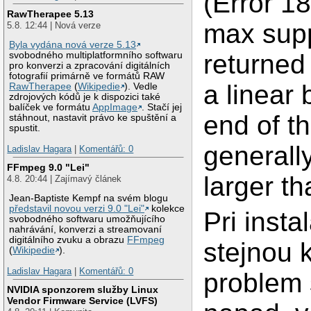
(Error 1
RawTherapee 5.13
max supp
5.8. 12:44 | Nová verze
Byla vydána nová verze 5.13
returned
svobodného multiplatformního softwaru
pro konverzi a zpracování digitálních
fotografií primárně ve formátů RAW
a linear
RawTherapee
(
Wikipedie
). Vedle
zdrojových kódů je k dispozici také
balíček ve formátu
AppImage
. Stačí jej
end of t
stáhnout, nastavit právo ke spuštění a
spustit.
generally
Ladislav Hagara
|
Komentářů: 0
FFmpeg 9.0 "Lei"
larger t
4.8. 20:44 | Zajímavý článek
Jean-Baptiste Kempf na svém blogu
představil novou verzi 9.0 "Lei"
kolekce
Pri inst
svobodného softwaru umožňujícího
nahrávání, konverzi a streamovaní
digitálního zvuku a obrazu
FFmpeg
stejnou 
(
Wikipedie
).
Ladislav Hagara
|
Komentářů: 0
problem
NVIDIA sponzorem služby Linux
Vendor Firmware Service (LVFS)