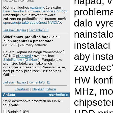
napad, v
4.8. 20:11 | Komunita
Richard Hughes
oznámil
, že službu
problemat
Linux Vendor Firmware Service (LVFS)
umožňující aktualizovat firmware
zařízení na počítačích s Linuxem, nově
dalo vyre
sponzoruje také společnost NVIDIA
.
Ladislav Hagara
|
Komentářů: 0
nainstal
SlideRshow, prohlížeč fotek, ale i
jejich organizér a prezentátor
instalac
4.8. 12:22 | Zajímavý software
Edvard Rejthar na blogu zaměstnanců
aby inst
CZ.NIC
představil
svou aplikaci
SlideRshow
(
GitHub
). Funguje jako
prohlížeč fotek, ale i jako jejich
zavadec
organizér a prezentátor. Neinstaluje se,
běží přímo v prohlížeči. Bez serveru.
Offline.
HW konfi
Ladislav Hagara
|
Komentářů: 11
MHz, mo
Centrum
|
Napsat
|
Starší
Anketa
navrhněte »
chipsete
Které desktopové prostředí na Linuxu
používáte?
Budgie
(
10%
)