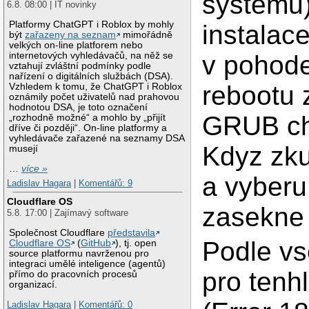
systemu)
6.8. 08:00 | IT novinky
Platformy ChatGPT i Roblox by mohly
instalac
být
zařazeny na seznam
mimořádně
velkých on-line platforem nebo
v pohode
internetových vyhledávačů, na něž se
vztahují zvláštní podmínky podle
nařízení o digitálních službách (DSA).
rebootu 
Vzhledem k tomu, že ChatGPT i Roblox
oznámily počet uživatelů nad prahovou
hodnotou DSA, je toto označení
GRUB ch
„rozhodně možné“ a mohlo by „přijít
dříve či později“. On-line platformy a
vyhledávače zařazené na seznamy DSA
Kdyz zku
musejí
…
více »
a vyberu
Ladislav Hagara
|
Komentářů: 9
Cloudflare OS
zasekne
5.8. 17:00 | Zajímavý software
Společnost Cloudflare
představila
Podle vs
Cloudflare OS
(
GitHub
), tj. open
source platformu navrženou pro
integraci umělé inteligence (agentů)
pro tenhl
přímo do pracovních procesů
organizací.
Ladislav Hagara
|
Komentářů: 0