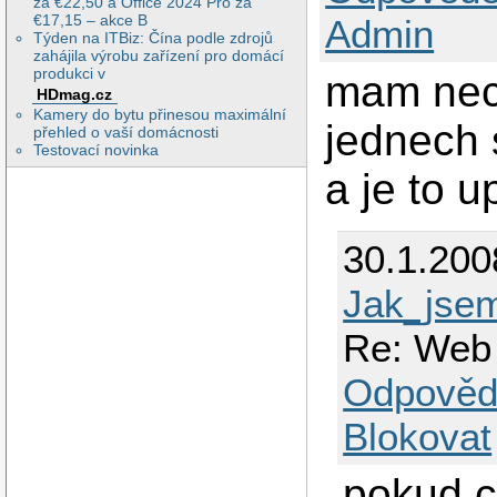
za €22,50 a Office 2024 Pro za
€17,15 – akce B
Admin
Týden na ITBiz: Čína podle zdrojů
zahájila výrobu zařízení pro domácí
produkci v
mam nec
HDmag.cz
Kamery do bytu přinesou maximální
jednech 
přehled o vaší domácnosti
Testovací novinka
a je to 
30.1.200
Jak_jsem
Re: Web
Odpověd
Blokovat
pokud c