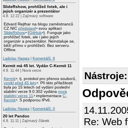
SlideRshow, prohlížeč fotek, ale i
jejich organizér a prezentátor
4.8. 12:22 | Zajímavý software
Edvard Rejthar na blogu zaměstnanců
CZ.NIC
představil
svou aplikaci
SlideRshow
(
GitHub
). Funguje jako
prohlížeč fotek, ale i jako jejich
organizér a prezentátor. Neinstaluje se,
běží přímo v prohlížeči. Bez serveru.
Offline.
Ladislav Hagara
|
Komentářů: 8
Kermit má 45 let. Vydán C-Kermit 11
4.8. 11:44 | Nová verze
Nástroje:
Kermit
, tj. protokol pro přenos souborů,
vznikl před 45 lety
. Při této příležitosti
byla po 15 letech od vydání poslední
Odpově
stabilní verze 9.0.302 vydána
nová
stabilní verze 11
implementace
C-
Kermit
. S podporou IPv6.
14.11.200
Ladislav Hagara
|
Komentářů: 0
20 let Pandoc
Re: Web 
4.8. 11:11 | Zajímavý článek