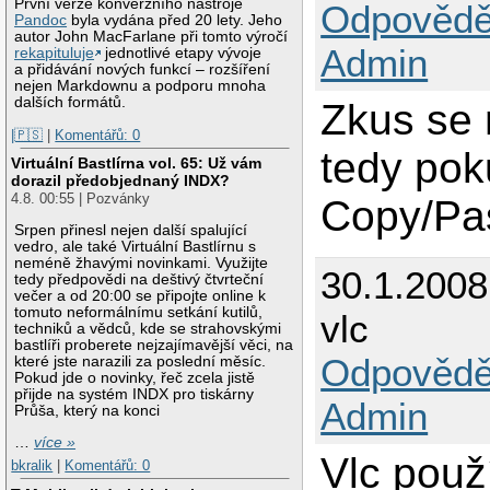
První verze konverzního nástroje
Odpovědě
Pandoc
byla vydána před 20 lety. Jeho
autor John MacFarlane při tomto výročí
Admin
rekapituluje
jednotlivé etapy vývoje
a přidávání nových funkcí – rozšíření
nejen Markdownu a podporu mnoha
dalších formátů.
Zkus se 
|🇵🇸
|
Komentářů: 0
tedy pok
Virtuální Bastlírna vol. 65: Už vám
dorazil předobjednaný INDX?
4.8. 00:55 | Pozvánky
Copy/Pas
Srpen přinesl nejen další spalující
vedro, ale také Virtuální Bastlírnu s
neméně žhavými novinkami. Využijte
30.1.200
tedy předpovědi na deštivý čtvrteční
večer a od 20:00 se připojte online k
tomuto neformálnímu setkání kutilů,
vlc
techniků a vědců, kde se strahovskými
bastlíři proberete nejzajímavější věci, na
Odpovědě
které jste narazili za poslední měsíc.
Pokud jde o novinky, řeč zcela jistě
přijde na systém INDX pro tiskárny
Admin
Průša, který na konci
…
více »
Vlc použ
bkralik
|
Komentářů: 0