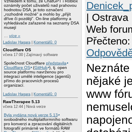
Vzhledem k tomu, že ChatGPT i Roblox
Denicek_
oznámily počet uživatelů nad prahovou
hodnotou DSA, je toto označení
| Ostrava
„rozhodně možné“ a mohlo by „přijít
dříve či později“. On-line platformy a
vyhledávače zařazené na seznamy DSA
Web foru
musejí
…
více »
Přečteno:
Ladislav Hagara
|
Komentářů: 0
Odpovědě
Cloudflare OS
včera 17:00 | Zajímavý software
Společnost Cloudflare
představila
Neznáte
Cloudflare OS
(
GitHub
), tj. open
source platformu navrženou pro
integraci umělé inteligence (agentů)
nějaké 
přímo do pracovních procesů
organizací.
www fóru
Ladislav Hagara
|
Komentářů: 0
RawTherapee 5.13
nemusel
včera 12:44 | Nová verze
Byla vydána nová verze 5.13
napojen
svobodného multiplatformního softwaru
pro konverzi a zpracování digitálních
fotografií primárně ve formátů RAW