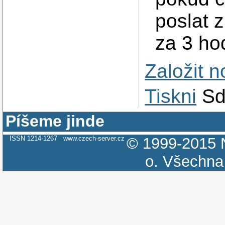
poslat z
za 3 ho
Založit 
Tiskni
Sd
Píšeme jinde
ISSN 1214-1267
www.czech-server.cz
© 1999-2015
o.
Všechna 