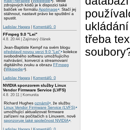
databázi
RawTherapee
(
Wikipedie
). Vedle
zdrojových kódů je k dispozici také
balíček ve formátu
AppImage
. Stačí jej
používal
stáhnout, nastavit právo ke spuštění a
spustit.
ukládání
Ladislav Hagara
|
Komentářů: 0
FFmpeg 9.0 "Lei"
třeba te
4.8. 20:44 | Zajímavý článek
Jean-Baptiste Kempf na svém blogu
soubory
představil novou verzi 9.0 "Lei"
kolekce
svobodného softwaru umožňujícího
nahrávání, konverzi a streamovaní
digitálního zvuku a obrazu
FFmpeg
(
Wikipedie
).
Ladislav Hagara
|
Komentářů: 0
NVIDIA sponzorem služby Linux
Vendor Firmware Service (LVFS)
4.8. 20:11 | Komunita
Richard Hughes
oznámil
, že službu
Linux Vendor Firmware Service (LVFS)
umožňující aktualizovat firmware
zařízení na počítačích s Linuxem, nově
sponzoruje také společnost NVIDIA
.
Ladislav Hagara
|
Komentářů: 0