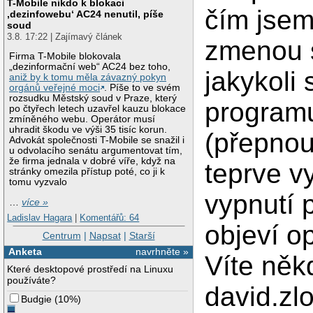
T-Mobile nikdo k blokaci
čím jsem 
‚dezinfowebu‘ AC24 nenutil, píše
soud
3.8. 17:22 | Zajímavý článek
zmenou s
Firma T-Mobile blokovala
„dezinformační web“ AC24 bez toho,
jakykoli
aniž by k tomu měla závazný pokyn
orgánů veřejné moci
. Píše to ve svém
rozsudku Městský soud v Praze, který
programu
po čtyřech letech uzavřel kauzu blokace
zmíněného webu. Operátor musí
uhradit škodu ve výši 35 tisíc korun.
(přepnou
Advokát společnosti T-Mobile se snažil i
u odvolacího senátu argumentovat tím,
že firma jednala v dobré víře, když na
teprve v
stránky omezila přístup poté, co ji k
tomu vyzvalo
vypnutí 
…
více »
Ladislav Hagara
|
Komentářů: 64
objeví o
Centrum
|
Napsat
|
Starší
Anketa
navrhněte »
Víte něk
Které desktopové prostředí na Linuxu
používáte?
david.z
Budgie
(
10%
)