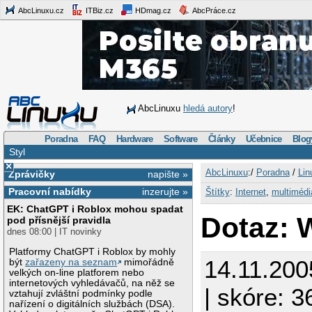
AbcLinuxu.cz
ITBiz.cz
HDmag.cz
AbcPráce.cz
AbcLinuxu
hledá autory
!
Poradna
FAQ
Hardware
Software
Články
Učebnice
Blog
Styl
×
AbcLinuxu
:/
Poradna
/
Lin
Zprávičky
napište »
Pracovní nabídky
inzerujte »
Štítky
:
Internet
,
multimédi
EK: ChatGPT i Roblox mohou spadat
Dotaz: 
pod přísnější pravidla
dnes 08:00 | IT novinky
Platformy ChatGPT i Roblox by mohly
14.11.200
být
zařazeny na seznam
mimořádně
velkých on-line platforem nebo
internetových vyhledávačů, na něž se
| skóre: 36
vztahují zvláštní podmínky podle
nařízení o digitálních službách (DSA).