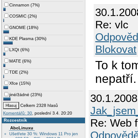
Cinnamon
(
7%
)
30.1.200
COSMIC
(
2%
)
Re: vlc
GNOME
(
18%
)
Odpověd
KDE Plasma
(
30%
)
Blokovat
LXQt
(
6%
)
MATE
(
6%
)
To k to
TDE
(
2%
)
nepatří.
Xfce
(
15%
)
jiné/žádné
(
23%
)
30.1.200
Celkem 2328 hlasů
Jak_jsem_
Komentářů: 30
, poslední 3.4. 20:20
Re: Web 
Rozcestník
AbcLinuxu
Odpovědě
Ušetřete 30 %: Windows 11 Pro jen