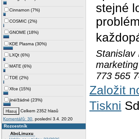
stejné 
Cinnamon
(
7%
)
problé
COSMIC
(
2%
)
GNOME
(
18%
)
každop
KDE Plasma
(
30%
)
Stanislav 
LXQt
(
6%
)
marketin
MATE
(
6%
)
773 565 
TDE
(
2%
)
Založit 
Xfce
(
15%
)
jiné/žádné
(
23%
)
Tiskni
Sd
Celkem 2352 hlasů
Komentářů: 30
, poslední 3.4. 20:20
Rozcestník
AbcLinuxu