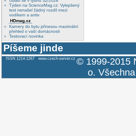
Událo se v týdnu 32/2026
Týden na ScienceMag.cz: Vylepšený
test nenašel žádný rozdíl mezi
vodíkem a antiv
HDmag.cz
Kamery do bytu přinesou maximální
přehled o vaší domácnosti
Testovací novinka
Píšeme jinde
ISSN 1214-1267
www.czech-server.cz
© 1999-2015
o.
Všechna 