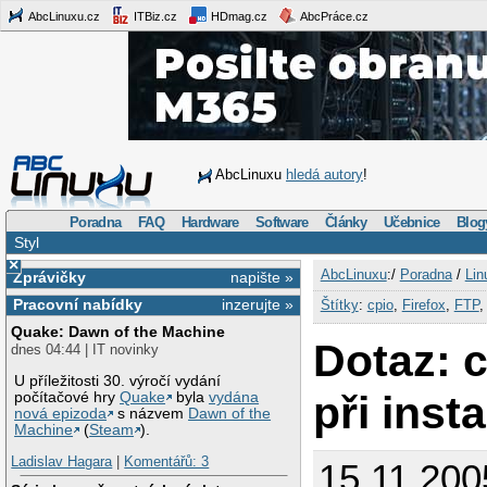
AbcLinuxu.cz
ITBiz.cz
HDmag.cz
AbcPráce.cz
AbcLinuxu
hledá autory
!
Poradna
FAQ
Hardware
Software
Články
Učebnice
Blog
Styl
×
AbcLinuxu
:/
Poradna
/
Lin
Zprávičky
napište »
Pracovní nabídky
inzerujte »
Štítky
:
cpio
,
Firefox
,
FTP
Quake: Dawn of the Machine
Dotaz: c
dnes 04:44 | IT novinky
U příležitosti 30. výročí vydání
při inst
počítačové hry
Quake
byla
vydána
nová epizoda
s názvem
Dawn of the
Machine
(
Steam
).
Ladislav Hagara
|
Komentářů: 3
15.11.200