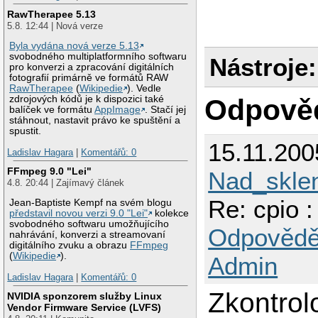
RawTherapee 5.13
5.8. 12:44 | Nová verze
Byla vydána nová verze 5.13
svobodného multiplatformního softwaru
Nástroje:
pro konverzi a zpracování digitálních
fotografií primárně ve formátů RAW
RawTherapee
(
Wikipedie
). Vedle
Odpově
zdrojových kódů je k dispozici také
balíček ve formátu
AppImage
. Stačí jej
stáhnout, nastavit právo ke spuštění a
spustit.
15.11.200
Ladislav Hagara
|
Komentářů: 0
FFmpeg 9.0 "Lei"
Nad_skle
4.8. 20:44 | Zajímavý článek
Re: cpio :
Jean-Baptiste Kempf na svém blogu
představil novou verzi 9.0 "Lei"
kolekce
svobodného softwaru umožňujícího
Odpovědě
nahrávání, konverzi a streamovaní
digitálního zvuku a obrazu
FFmpeg
(
Wikipedie
).
Admin
Ladislav Hagara
|
Komentářů: 0
Zkontrol
NVIDIA sponzorem služby Linux
Vendor Firmware Service (LVFS)