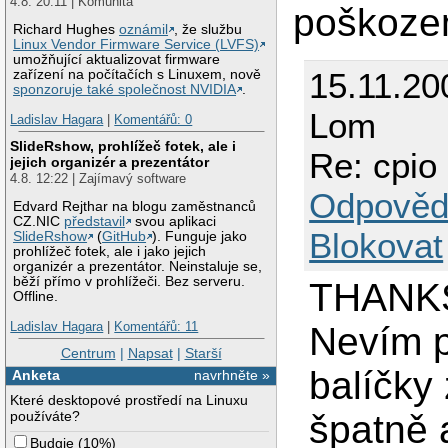
4.8. 20:11 | Komunita
poškoze
Richard Hughes
oznámil
, že službu
Linux Vendor Firmware Service (LVFS)
umožňující aktualizovat firmware
15.11.20
zařízení na počítačích s Linuxem, nově
sponzoruje také společnost NVIDIA
.
Lom
Ladislav Hagara
|
Komentářů: 0
SlideRshow, prohlížeč fotek, ale i
Re: cpio 
jejich organizér a prezentátor
4.8. 12:22 | Zajímavý software
Odpověd
Edvard Rejthar na blogu zaměstnanců
CZ.NIC
představil
svou aplikaci
Blokovat
SlideRshow
(
GitHub
). Funguje jako
prohlížeč fotek, ale i jako jejich
organizér a prezentátor. Neinstaluje se,
běží přímo v prohlížeči. Bez serveru.
THANKS
Offline.
Ladislav Hagara
|
Komentářů: 11
Nevím p
Centrum
|
Napsat
|
Starší
balíčky
Anketa
navrhněte »
Které desktopové prostředí na Linuxu
používáte?
špatně 
Budgie
(
10%
)