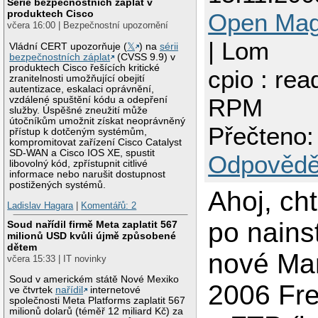
Série bezpečnostních záplat v
produktech Cisco
Open Ma
včera 16:00 | Bezpečnostní upozornění
| Lom
Vládní CERT upozorňuje (
𝕏
) na
sérii
bezpečnostních záplat
(CVSS 9.9) v
produktech Cisco řešících kritické
cpio : read
zranitelnosti umožňující obejití
autentizace, eskalaci oprávnění,
RPM
vzdálené spuštění kódu a odepření
služby. Úspěšné zneužití může
útočníkům umožnit získat neoprávněný
Přečteno:
přístup k dotčeným systémům,
kompromitovat zařízení Cisco Catalyst
SD-WAN a Cisco IOS XE, spustit
Odpovědě
libovolný kód, zpřístupnit citlivé
informace nebo narušit dostupnost
postižených systémů.
Ahoj, cht
Ladislav Hagara
|
Komentářů: 2
po nains
Soud nařídil firmě Meta zaplatit 567
milionů USD kvůli újmě způsobené
dětem
nové Ma
včera 15:33 | IT novinky
Soud v americkém státě Nové Mexiko
2006 Fre
ve čtvrtek
nařídil
internetové
společnosti Meta Platforms zaplatit 567
milionů dolarů (téměř 12 miliard Kč) za