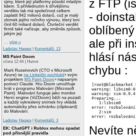
z FTP (i
újmy, které její platformy působí mladým
lidem. S přihlédnutím k dřívějšímu
verdiktu tak má společnost celkem
- doinsta
zaplatit 942 milionů dolarů, což je malý
zlomek jejího ročního výnosu, který loni
činil 60 miliard dolarů. Čtvrteční verdikt
oblíbený
firmě také nařizuje, aby změnila způsob,
jakým její
ale při in
…
více »
Ladislav Hagara
|
Komentářů: 13
hlásí nás
MS Paint Doom
včera 12:44 | Humor
chybu :
Mark Russinovich (CTO v Microsoft
Azure) se
na LinkedIn pochlubil
svým
projektem
MS Paint Doom
napsaným
pomocí Claude. Hru Doom umožňuje
[root@blackmarket 
hrát v programu Malování (Microsoft
warning: libsim0-0
Paint). Malování funguje jako monitor.
warning: sim-0.9.4
Herní engine (ViZDoom) běží na pozadí
Preparing...      
a každý vykreslený snímek hry vkládá
   1:libsim0      
automaticky přes schránku (clipboard)
error: rozbalování
do Malování.
   2:sim          
Ladislav Hagara
|
Komentářů: 3
Nevíte n
EK: ChatGPT i Roblox mohou spadat
pod přísnější pravidla