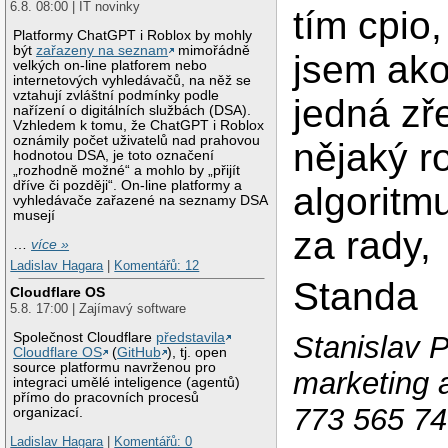
6.8. 08:00 | IT novinky
tím cpio
Platformy ChatGPT i Roblox by mohly
být
zařazeny na seznam
mimořádně
jsem ako
velkých on-line platforem nebo
internetových vyhledávačů, na něž se
vztahují zvláštní podmínky podle
jedná zř
nařízení o digitálních službách (DSA).
Vzhledem k tomu, že ChatGPT i Roblox
oznámily počet uživatelů nad prahovou
nějaký r
hodnotou DSA, je toto označení
„rozhodně možné“ a mohlo by „přijít
dříve či později“. On-line platformy a
algoritm
vyhledávače zařazené na seznamy DSA
musejí
za rady,
…
více »
Ladislav Hagara
|
Komentářů: 12
Standa
Cloudflare OS
5.8. 17:00 | Zajímavý software
Společnost Cloudflare
představila
Stanislav P
Cloudflare OS
(
GitHub
), tj. open
source platformu navrženou pro
marketing
integraci umělé inteligence (agentů)
přímo do pracovních procesů
773 565 7
organizací.
Ladislav Hagara
|
Komentářů: 0