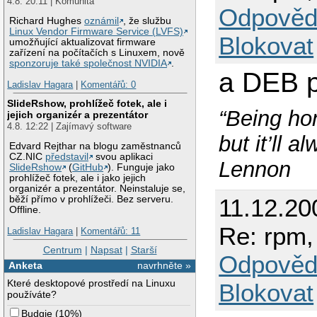
4.8. 20:11 | Komunita
Odpověd
Richard Hughes
oznámil
, že službu
Linux Vendor Firmware Service (LVFS)
Blokovat
umožňující aktualizovat firmware
zařízení na počítačích s Linuxem, nově
sponzoruje také společnost NVIDIA
.
a DEB 
Ladislav Hagara
|
Komentářů: 0
SlideRshow, prohlížeč fotek, ale i
“Being hon
jejich organizér a prezentátor
4.8. 12:22 | Zajímavý software
but it’ll 
Edvard Rejthar na blogu zaměstnanců
CZ.NIC
představil
svou aplikaci
Lennon
SlideRshow
(
GitHub
). Funguje jako
prohlížeč fotek, ale i jako jejich
organizér a prezentátor. Neinstaluje se,
11.12.200
běží přímo v prohlížeči. Bez serveru.
Offline.
Re: rpm,
Ladislav Hagara
|
Komentářů: 11
Centrum
|
Napsat
|
Starší
Odpověd
Anketa
navrhněte »
Které desktopové prostředí na Linuxu
Blokovat
používáte?
Budgie
(
10%
)