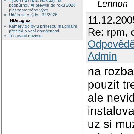
Týden na ITBiz: Náklady na
Lennon
podpůrnou AI převýší do roku 2028
plat samotného vývo
Událo se v týdnu 32/2026
11.12.200
HDmag.cz
Kamery do bytu přinesou maximální
Re: rpm, 
přehled o vaší domácnosti
Testovací novinka
Odpovědě
Admin
na rozba
pouzit t
ale nevi
instalov
uz si mu