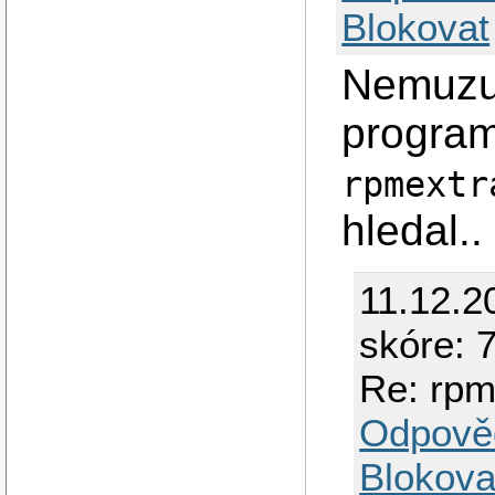
Blokovat
Nemuzu,
programe
rpmextr
hledal..
11.12.2
skóre: 7
Re: rpm
Odpově
Blokova