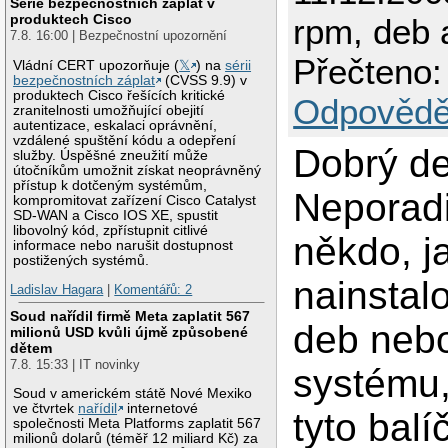
Série bezpečnostních záplat v
produktech Cisco
rpm, deb 
7.8. 16:00 | Bezpečnostní upozornění
Přečteno:
Vládní CERT upozorňuje (
𝕏
) na
sérii
bezpečnostních záplat
(CVSS 9.9) v
produktech Cisco řešících kritické
Odpovědě
zranitelnosti umožňující obejití
autentizace, eskalaci oprávnění,
vzdálené spuštění kódu a odepření
Dobrý de
služby. Úspěšné zneužití může
útočníkům umožnit získat neoprávněný
přístup k dotčeným systémům,
Neporadi
kompromitovat zařízení Cisco Catalyst
SD-WAN a Cisco IOS XE, spustit
libovolný kód, zpřístupnit citlivé
někdo, j
informace nebo narušit dostupnost
postižených systémů.
nainstal
Ladislav Hagara
|
Komentářů: 2
Soud nařídil firmě Meta zaplatit 567
deb neb
milionů USD kvůli újmě způsobené
dětem
7.8. 15:33 | IT novinky
systému,
Soud v americkém státě Nové Mexiko
ve čtvrtek
nařídil
internetové
tyto balí
společnosti Meta Platforms zaplatit 567
milionů dolarů (téměř 12 miliard Kč) za