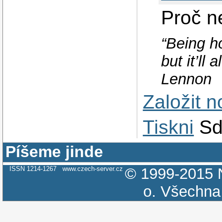
Proč 
“Being ho
but it’ll
Lennon
Založit 
Tiskni
Sd
Píšeme jinde
ISSN 1214-1267
www.czech-server.cz
© 1999-2015
o.
Všechna 