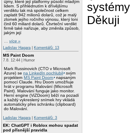
újmy, které její platformy působí mladým
systémy
lidem. S přihlédnutím k dřívějšímu
verdiktu tak má společnost celkem
zaplatit 942 milionů dolarů, což je malý
Děkuji
zlomek jejího ročního výnosu, který loni
činil 60 miliard dolarů. Čtvrteční verdikt
firmě také nařizuje, aby změnila způsob,
jakým její
…
více »
Ladislav Hagara
|
Komentářů: 13
MS Paint Doom
7.8. 12:44 | Humor
Mark Russinovich (CTO v Microsoft
Azure) se
na LinkedIn pochlubil
svým
projektem
MS Paint Doom
napsaným
pomocí Claude. Hru Doom umožňuje
hrát v programu Malování (Microsoft
Paint). Malování funguje jako monitor.
Herní engine (ViZDoom) běží na pozadí
a každý vykreslený snímek hry vkládá
automaticky přes schránku (clipboard)
do Malování.
Ladislav Hagara
|
Komentářů: 3
EK: ChatGPT i Roblox mohou spadat
pod přísnější pravidla