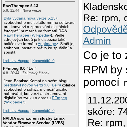
Kladensk
RawTherapee 5.13
5.8. 12:44 | Nová verze
Re: rpm, 
Byla vydána nová verze 5.13
svobodného multiplatformního softwaru
Odpovědě
pro konverzi a zpracování digitálních
fotografií primárně ve formátů RAW
RawTherapee
(
Wikipedie
). Vedle
Admin
zdrojových kódů je k dispozici také
balíček ve formátu
AppImage
. Stačí jej
stáhnout, nastavit právo ke spuštění a
Co je to 
spustit.
Ladislav Hagara
|
Komentářů: 0
RPM by s
FFmpeg 9.0 "Lei"
4.8. 20:44 | Zajímavý článek
pomocí
Jean-Baptiste Kempf na svém blogu
představil novou verzi 9.0 "Lei"
kolekce
svobodného softwaru umožňujícího
nahrávání, konverzi a streamovaní
11.12.20
digitálního zvuku a obrazu
FFmpeg
(
Wikipedie
).
skóre: 74
Ladislav Hagara
|
Komentářů: 0
NVIDIA sponzorem služby Linux
Re: rpm,
Vendor Firmware Service (LVFS)