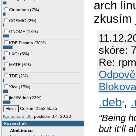
arch li
Cinnamon
(
7%
)
zkusím j
COSMIC
(
2%
)
GNOME
(
18%
)
11.12.2
KDE Plasma
(
30%
)
skóre: 7
LXQt
(
6%
)
Re: rpm
MATE
(
6%
)
Odpově
TDE
(
2%
)
Blokova
Xfce
(
15%
)
jiné/žádné
(
23%
)
.deb
,
Celkem 2352 hlasů
“Being ho
Komentářů: 30
, poslední 3.4. 20:20
Rozcestník
but it’ll
AbcLinuxu