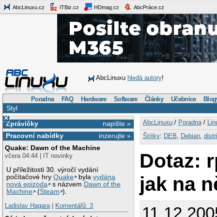
AbcLinuxu.cz
ITBiz.cz
HDmag.cz
AbcPráce.cz
AbcLinuxu
hledá autory
!
Poradna
FAQ
Hardware
Software
Články
Učebnice
Blog
Styl
×
AbcLinuxu
:/
Poradna
/
Lin
Zprávičky
napište »
Pracovní nabídky
inzerujte »
Štítky
:
DEB
,
Debian
,
dist
Quake: Dawn of the Machine
Dotaz: 
včera 04:44 | IT novinky
U příležitosti 30. výročí vydání
jak na n
počítačové hry
Quake
byla
vydána
nová epizoda
s názvem
Dawn of the
Machine
(
Steam
).
Ladislav Hagara
|
Komentářů: 3
11.12.2005