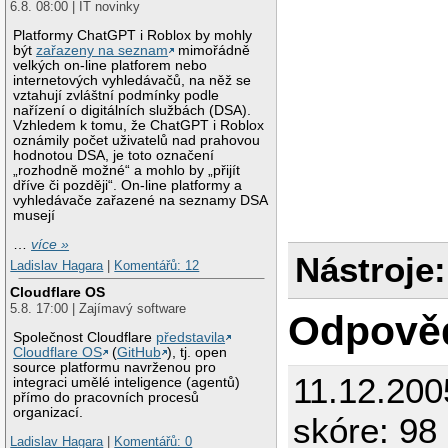
6.8. 08:00 | IT novinky
Platformy ChatGPT i Roblox by mohly
být
zařazeny na seznam
mimořádně
velkých on-line platforem nebo
internetových vyhledávačů, na něž se
vztahují zvláštní podmínky podle
nařízení o digitálních službách (DSA).
Vzhledem k tomu, že ChatGPT i Roblox
oznámily počet uživatelů nad prahovou
hodnotou DSA, je toto označení
„rozhodně možné“ a mohlo by „přijít
dříve či později“. On-line platformy a
vyhledávače zařazené na seznamy DSA
musejí
…
více »
Nástroje:
Ladislav Hagara
|
Komentářů: 12
Cloudflare OS
5.8. 17:00 | Zajímavý software
Odpově
Společnost Cloudflare
představila
Cloudflare OS
(
GitHub
), tj. open
source platformu navrženou pro
11.12.200
integraci umělé inteligence (agentů)
přímo do pracovních procesů
organizací.
skóre: 98 
Ladislav Hagara
|
Komentářů: 0