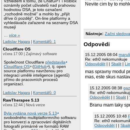
Vzhledem k tomu, že ChatGPT i Roblox
Nevite cim by to mohl
oznámily počet uživatelů nad prahovou
hodnotou DSA, je toto označení
„rozhodně možné“ a mohlo by „přijít
dříve či později“. On-line platformy a
vyhledávače zařazené na seznamy DSA
musejí
Nástroje:
Začni sledova
…
více »
Ladislav Hagara
|
Komentářů: 1
Odpovědi
Cloudflare OS
včera 17:00 | Zajímavý software
15.12.2005 08:04
marul
Re: eth0 nekomunikuje
Společnost Cloudflare
představila
Odpovědět
| |
Sbalit
|
Li
Cloudflare OS
(
GitHub
), tj. open
source platformu navrženou pro
mas spravny modul pre
integraci umělé inteligence (agentů)
mas, este skus nastav
přímo do pracovních procesů
organizací.
15.12.2005 08:38
gaz
Re: eth0 nekomuniku
Ladislav Hagara
|
Komentářů: 0
Odpovědět
| |
Sbalit
|
RawTherapee 5.13
Branu mam taky spra
včera 12:44 | Nová verze
Byla vydána nová verze 5.13
15.12.2005 10:48
svobodného multiplatformního softwaru
Re: eth0 nekomuni
pro konverzi a zpracování digitálních
Odpovědět
| |
Sbali
fotografií primárně ve formátů RAW