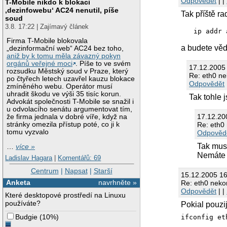
Odpovědět
| |
T-Mobile nikdo k blokaci
‚dezinfowebu‘ AC24 nenutil, píše
Tak příště ra
soud
3.8. 17:22 | Zajímavý článek
Firma T-Mobile blokovala
a budete věd
„dezinformační web“ AC24 bez toho,
aniž by k tomu měla závazný pokyn
orgánů veřejné moci
. Píše to ve svém
17.12.2005
rozsudku Městský soud v Praze, který
Re: eth0 n
po čtyřech letech uzavřel kauzu blokace
Odpovědět
zmíněného webu. Operátor musí
uhradit škodu ve výši 35 tisíc korun.
Tak tohle 
Advokát společnosti T-Mobile se snažil i
u odvolacího senátu argumentovat tím,
17.12.20
že firma jednala v dobré víře, když na
Re: eth0
stránky omezila přístup poté, co ji k
tomu vyzvalo
Odpověd
Tak musí
…
více »
Nemáte 
Ladislav Hagara
|
Komentářů: 69
Centrum
|
Napsat
|
Starší
15.12.2005 16
Anketa
navrhněte »
Re: eth0 neko
Odpovědět
| |
Které desktopové prostředí na Linuxu
používáte?
Pokial pouzij
Budgie
(
10%
)
ifconfig et