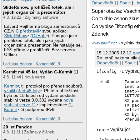
Odpovědět
| |
Sbalit
|
Li
SlideRshow, prohlížeč fotek, ale i
Super otazka: Vsechno
jejich organizér a prezentátor
4.8. 12:22 | Zajímavý software
Co takhle aspon zkusi
Co vypise "ifconfig et
Edvard Rejthar na blogu zaměstnanců
CZ.NIC
představil
svou aplikaci
Zdenek
SlideRshow
(
GitHub
). Funguje jako
prohlížeč fotek, ale i jako jejich
www.pirati.cz
- s piráty d
organizér a prezentátor. Neinstaluje se,
běží přímo v prohlížeči. Bez serveru.
15.12.2005 12:12
gaz
Offline.
Re: eth0 nekomuniku
Odpovědět
| |
Sbalit
|
Ladislav Hagara
|
Komentářů: 9
vypisu
ifconfig -L
Kermit má 45 let. Vydán C-Kermit 11
4.8. 11:44 | Nová verze
eth0      Zapouz
Kermit
, tj. protokol pro přenos souborů,
          inet a
vznikl před 45 lety
. Při této příležitosti
          inet6-
byla po 15 letech od vydání poslední
          AKTIVO
stabilní verze 9.0.302 vydána
nová
          RX pac
stabilní verze 11
implementace
C-
          TX pac
Kermit
. S podporou IPv6.
          kolizí
          RX byt
Ladislav Hagara
|
Komentářů: 0
20 let Pandoc
vypisuje:
route
4.8. 11:11 | Zajímavý článek
Směrovací tabulk