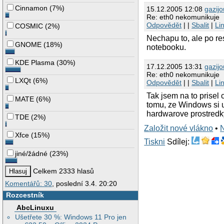
Cinnamon
(
7%
)
15.12.2005 12:08
gazijo
Re: eth0 nekomunikuje
Odpovědět
| |
Sbalit
|
Li
COSMIC
(
2%
)
Nechapu to, ale po re
GNOME
(
18%
)
notebooku.
KDE Plasma
(
30%
)
17.12.2005 13:31
gazijo
Re: eth0 nekomunikuje
LXQt
(
6%
)
Odpovědět
| |
Sbalit
|
Li
Tak jsem na to prisel
MATE
(
6%
)
tomu, ze Windows si ul
hardwarove prostredky
TDE
(
2%
)
Založit nové vlákno
•
Xfce
(
15%
)
Tiskni
Sdílej:
jiné/žádné
(
23%
)
Celkem 2333 hlasů
Komentářů: 30
, poslední 3.4. 20:20
Rozcestník
AbcLinuxu
Ušetřete 30 %: Windows 11 Pro jen