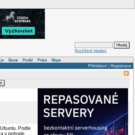
Rozšířené hledání
 je
Bazar
Portál
Práce
Mapa
Přihlášení
|
Registrace
it
 Ubuntu. Podle
ka v pohode.