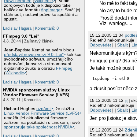
RawTherapee
(
Wikipedie
). Vedle
No mě to fakt tak
zdrojových kódů je k dispozici také
balíček ve formátu
AppImage
. Stačí jej
No asy to bude r
stáhnout, nastavit právo ke spuštění a
Prostě dodat infor
spustit.
Viz: /var/log/.....
Ladislav Hagara
|
Komentářů: 0
15.12.2005 11:04
podle
FFmpeg 9.0 "Lei"
Re: eth0 nekomunikuje
4.8. 20:44 | Zajímavý článek
Odpovědět
| |
Sbalit
|
Li
Jean-Baptiste Kempf na svém blogu
Nekomunikuje s kým
představil novou verzi 9.0 "Lei"
kolekce
svobodného softwaru umožňujícího
Funguje ping? (Na něj
nahrávání, konverzi a streamovaní
Je také možné pustit
digitálního zvuku a obrazu
FFmpeg
(
Wikipedie
).
tcpdump -i eth0
Ladislav Hagara
|
Komentářů: 0
a zkusit posílat něco 
NVIDIA sponzorem služby Linux
Vendor Firmware Service (LVFS)
4.8. 20:11 | Komunita
15.12.2005 11:12
iji
| sk
Re: eth0 nekomunikuje
Richard Hughes
oznámil
, že službu
Odpovědět
| |
Sbalit
|
Li
Linux Vendor Firmware Service (LVFS)
Jen pro jistotu: je sit
umožňující aktualizovat firmware
zařízení na počítačích s Linuxem, nově
sponzoruje také společnost NVIDIA
.
15.12.2005 11:24
Zdeně
Re: eth0 nekomunikuje
Ladislav Hagara
|
Komentářů: 0