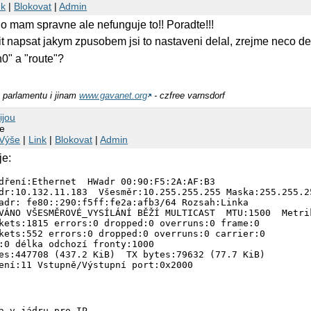
nk
|
Blokovat
|
Admin
 mam spravne ale nefunguje to!! Poradte!!!
t napsat jakym zpusobem jsi to nastaveni delal, zrejme neco de
h0" a "route"?
o parlamentu i jinam
www.gavanet.org
- czfree varnsdorf
ijou
je
Výše
|
Link
|
Blokovat
|
Admin
je:
dření:Ethernet  HWadr 00:90:F5:2A:AF:B3

dr:10.132.11.183  Všesměr:10.255.255.255 Maska:255.255.25
adr: fe80::290:f5ff:fe2a:afb3/64 Rozsah:Linka

VÁNO VŠESMĚROVÉ_VYSÍLÁNÍ BĚŽÍ MULTICAST  MTU:1500  Metrik
kets:1815 errors:0 dropped:0 overruns:0 frame:0

kets:552 errors:0 dropped:0 overruns:0 carrier:0

:0 délka odchozí fronty:1000

es:447708 (437.2 KiB)  TX bytes:79632 (77.7 KiB)

a v jádru pro IP
