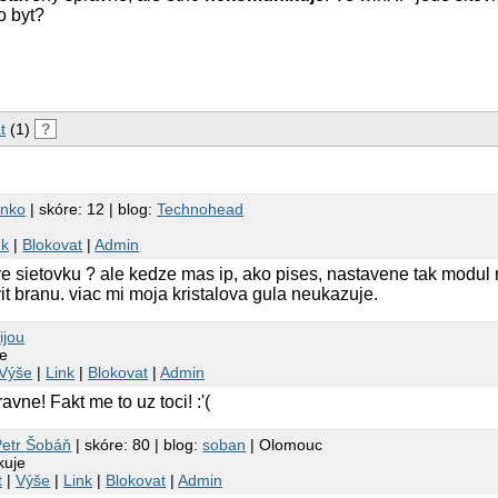
o byt?
t
(1)
?
inko
| skóre: 12 | blog:
Technohead
nk
|
Blokovat
|
Admin
 sietovku ? ale kedze mas ip, ako pises, nastavene tak modul 
it branu. viac mi moja kristalova gula neukazuje.
ijou
je
Výše
|
Link
|
Blokovat
|
Admin
vne! Fakt me to uz toci! :'(
Petr Šobáň
| skóre: 80 | blog:
soban
| Olomouc
kuje
t
|
Výše
|
Link
|
Blokovat
|
Admin