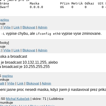
Brána           Maska           Přízn Metrik Odkaz  Užt 
azijou
kuje
t
|
Výše
|
Link
|
Blokovat
|
Admin
vypise chybu, ale
vypise vyse zminovane.
 -L
ifconfig eth0
Jooky]
kuje
t
|
Výše
|
Link
|
Blokovat
|
Admin
aska a broadcast
 je broadcast 10.132.11.255, alebo
a broadcast je 10.255.255.255
15
gazijou
nikuje
alit
|
Výše
|
Link
|
Blokovat
|
Admin
 neni jasne proc nesedi maska, kdyz jsem ji nastavoval prez pri
4:50
Michal Kubeček
| skóre: 71 | Luštěnice
munikuje