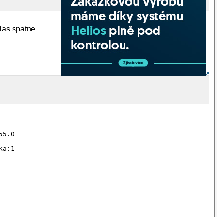
las spatne.
5.0

a:1
