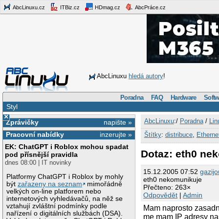
AbcLinuxu.cz
ITBiz.cz
HDmag.cz
AbcPráce.cz
AbcLinuxu
hledá autory
!
Poradna
FAQ
Hardware
Softw
Styl
×
AbcLinuxu
:/
Poradna
/
Lin
Zprávičky
napište »
Pracovní nabídky
inzerujte »
Štítky
:
distribuce
,
Etherne
EK: ChatGPT i Roblox mohou spadat
Dotaz: eth0 ne
pod přísnější pravidla
dnes 08:00 | IT novinky
15.12.2005 07:52
gazijo
Platformy ChatGPT i Roblox by mohly
eth0 nekomunikuje
být
zařazeny na seznam
mimořádně
Přečteno: 263×
velkých on-line platforem nebo
Odpovědět
|
Admin
internetových vyhledávačů, na něž se
vztahují zvláštní podmínky podle
Mam naprosto zasadni 
nařízení o digitálních službách (DSA).
me mam IP adresy nas