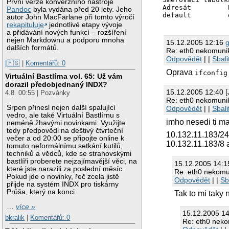
První verze konverzního nástroje
Adresát         
Pandoc
byla vydána před 20 lety. Jeho
autor John MacFarlane při tomto výročí
rekapituluje
jednotlivé etapy vývoje
a přidávání nových funkcí – rozšíření
nejen Markdownu a podporu mnoha
15.12.2005 12:16
g
dalších formátů.
Re: eth0 nekomuni
Odpovědět
| |
Sbali
|🇵🇸
|
Komentářů: 0
Oprava
ifconfig
Virtuální Bastlírna vol. 65: Už vám
dorazil předobjednaný INDX?
15.12.2005 12:40 [
4.8. 00:55 | Pozvánky
Re: eth0 nekomuni
Srpen přinesl nejen další spalující
Odpovědět
| |
Sbali
vedro, ale také Virtuální Bastlírnu s
imho nesedi ti m
neméně žhavými novinkami. Využijte
tedy předpovědi na deštivý čtvrteční
10.132.11.183/24
večer a od 20:00 se připojte online k
10.132.11.183/8 
tomuto neformálnímu setkání kutilů,
techniků a vědců, kde se strahovskými
bastlíři proberete nejzajímavější věci, na
15.12.2005 14:
které jste narazili za poslední měsíc.
Re: eth0 nekomu
Pokud jde o novinky, řeč zcela jistě
Odpovědět
| |
Sb
přijde na systém INDX pro tiskárny
Průša, který na konci
Tak to mi taky
…
více »
15.12.2005 1
bkralik
|
Komentářů: 0
Re: eth0 neko