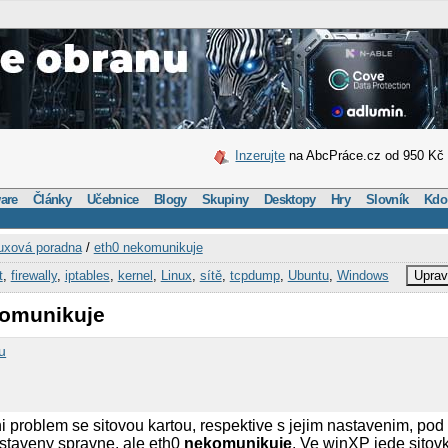
Inzerujte
na AbcPráce.cz od 950 Kč
are
Články
Učebnice
Blogy
Skupiny
Desktopy
Hry
Slovník
Kdo
uxová poradna
/
eth0 nekomunikuje
t
,
firewally
,
iptables
,
kernel
,
Linux
,
sítě
,
tcpdump
,
Ubuntu
,
Windows
Uprav
komunikuje
u
problem se sitovou kartou, respektive s jejim nastavenim, pod
taveny spravne, ale eth0
nekomunikuje
. Ve winXP jede sitov