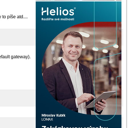
to píše atd....
fault gateway).