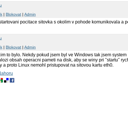
u
nk
|
Blokovat
|
Admin
startovani pocitace sitovka s okolim v pohode komunikovala a po
u
nk
|
Blokovat
|
Admin
 cim to bylo. Nekdy pokud jsem byl ve Windows tak jsem system
ozi obsah operacni pameti na disk, aby se winy pri "startu" ryc
 a proto Linux nemohl pristupovat na sitovou kartu eth0.
Nahoru