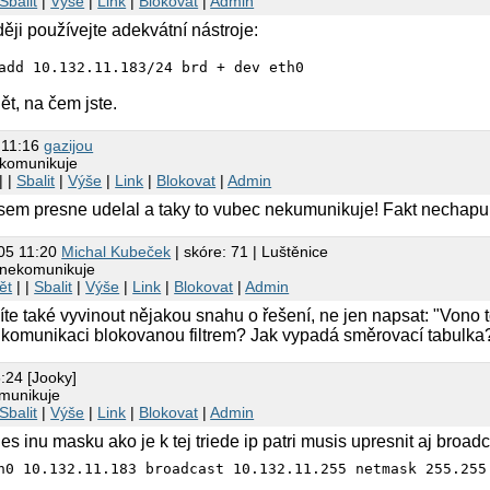
Sbalit
|
Výše
|
Link
|
Blokovat
|
Admin
ději používejte adekvátní nástroje:
ět, na čem jste.
 11:16
gazijou
ekomunikuje
| |
Sbalit
|
Výše
|
Link
|
Blokovat
|
Admin
jsem presne udelal a taky to vubec nekumunikuje! Fakt nechapu
05 11:20
Michal Kubeček
| skóre: 71 | Luštěnice
 nekomunikuje
ět
| |
Sbalit
|
Výše
|
Link
|
Blokovat
|
Admin
te také vyvinout nějakou snahu o řešení, ne jen napsat: "Vono to
komunikaci blokovanou filtrem? Jak vypadá směrovací tabulka
:24 [Jooky]
munikuje
Sbalit
|
Výše
|
Link
|
Blokovat
|
Admin
es inu masku ako je k tej triede ip patri musis upresnit aj broad
h0 10.132.11.183 broadcast 10.132.11.255 netmask 255.255