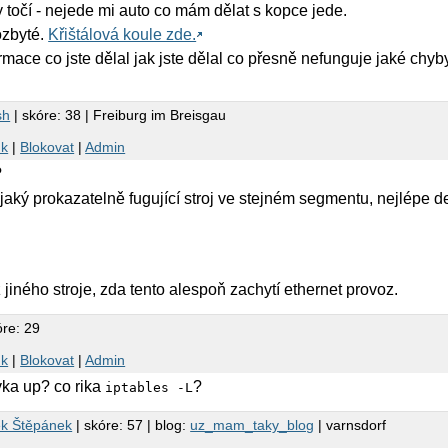
y točí - nejede mi auto co mám dělat s kopce jede.
ozbyté.
Křištálová koule zde.
mace co jste dělal jak jste dělal co přesně nefunguje jaké chyby 
sh
| skóre: 38 | Freiburg im Breisgau
nk
|
Blokovat
|
Admin
?
aký prokazatelně fugující stroj ve stejném segmentu, nejlépe de
z jiného stroje, zda tento alespoň zachytí ethernet provoz.
óre: 29
nk
|
Blokovat
|
Admin
ovka up? co rika
?
iptables -L
k Štěpánek
| skóre: 57 | blog:
uz_mam_taky_blog
| varnsdorf