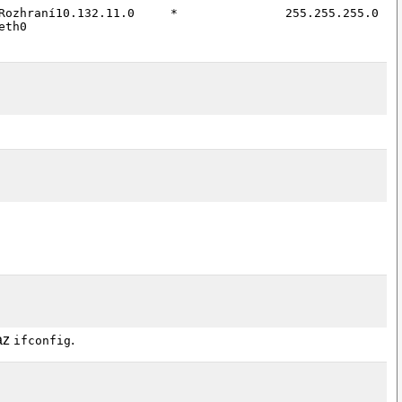
Rozhraní10.132.11.0     *               255.255.255.0   U
kaz
.
ifconfig