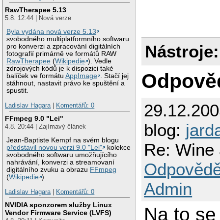
RawTherapee 5.13
5.8. 12:44 | Nová verze
Byla vydána nová verze 5.13
svobodného multiplatformního softwaru
Nástroje:
pro konverzi a zpracování digitálních
fotografií primárně ve formátů RAW
RawTherapee
(
Wikipedie
). Vedle
zdrojových kódů je k dispozici také
Odpově
balíček ve formátu
AppImage
. Stačí jej
stáhnout, nastavit právo ke spuštění a
spustit.
29.12.20
Ladislav Hagara
|
Komentářů: 0
FFmpeg 9.0 "Lei"
blog:
jard
4.8. 20:44 | Zajímavý článek
Jean-Baptiste Kempf na svém blogu
Re: Wine
představil novou verzi 9.0 "Lei"
kolekce
svobodného softwaru umožňujícího
nahrávání, konverzi a streamovaní
Odpovědě
digitálního zvuku a obrazu
FFmpeg
(
Wikipedie
).
Admin
Ladislav Hagara
|
Komentářů: 0
NVIDIA sponzorem služby Linux
Na to se
Vendor Firmware Service (LVFS)