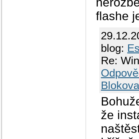
nerozbě
flashe j
29.12.2
blog:
Es
Re: Win
Odpově
Blokova
Bohužel
že inst
naštěst