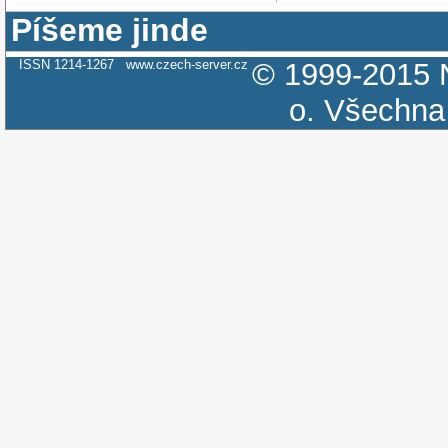
Píšeme jinde
ISSN 1214-1267
www.czech-server.cz
© 1999-2015
o.
Všechna 