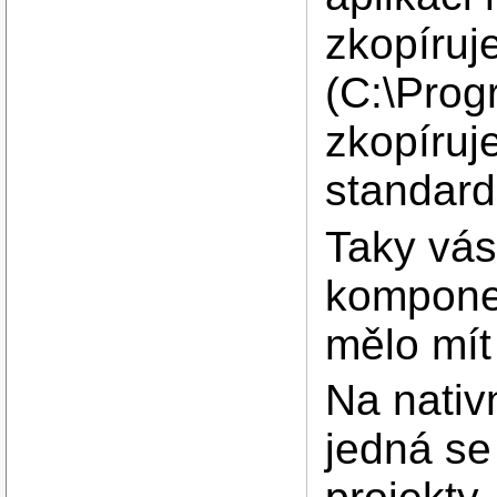
zkopíruj
(C:\Progr
zkopíruje
standar
Taky vás
komponen
mělo mí
Na nativ
jedná se