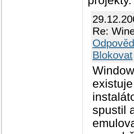
projekty
29.12.20
Re: Wine
Odpověd
Blokovat
Window
existuj
instalát
spustil
emulova