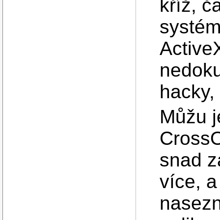
kříž, č
systé
Active
nedoku
hacky, 
Můžu j
CrossO
snad z
více, a
nasez