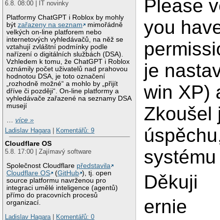
Please ve
6.8. 08:00 | IT novinky
Platformy ChatGPT i Roblox by mohly
you have
být
zařazeny na seznam
mimořádně
velkých on-line platforem nebo
internetových vyhledávačů, na něž se
permissi
vztahují zvláštní podmínky podle
nařízení o digitálních službách (DSA).
Vzhledem k tomu, že ChatGPT i Roblox
je nasta
oznámily počet uživatelů nad prahovou
hodnotou DSA, je toto označení
„rozhodně možné“ a mohlo by „přijít
win XP) 
dříve či později“. On-line platformy a
vyhledávače zařazené na seznamy DSA
musejí
Zkoušel 
…
více »
úspěchu,
Ladislav Hagara
|
Komentářů: 9
Cloudflare OS
systému
5.8. 17:00 | Zajímavý software
Společnost Cloudflare
představila
Cloudflare OS
(
GitHub
), tj. open
Děkuji
source platformu navrženou pro
integraci umělé inteligence (agentů)
přímo do pracovních procesů
ernie
organizací.
Ladislav Hagara
|
Komentářů: 0