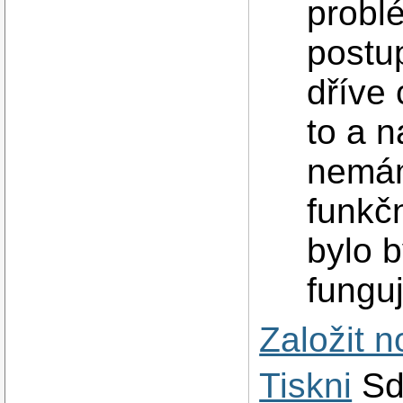
problé
postu
dříve 
to a n
nemám
funkčn
bylo b
funguj
Založit 
Tiskni
Sd