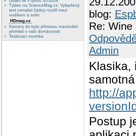
29.12.20
Událo se v týdnu 32/2026
Týden na ScienceMag.cz: Vylepšený
test nenašel žádný rozdíl mezi
blog:
Esp
vodíkem a antiv
HDmag.cz
Re: Wine
Kamery do bytu přinesou maximální
přehled o vaší domácnosti
Odpovědě
Testovací novinka
Admin
Klasika, 
samotná 
http://a
version
Postup j
aplikaci