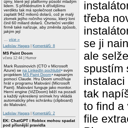
újmy, které její platformy působí mladým
instalátor
lidem. S přihlédnutím k dřívějšímu
verdiktu tak má společnost celkem
třeba no
zaplatit 942 milionů dolarů, což je malý
zlomek jejího ročního výnosu, který loni
činil 60 miliard dolarů. Čtvrteční verdikt
instaláto
firmě také nařizuje, aby změnila způsob,
jakým její
se ji nai
…
více »
Ladislav Hagara
|
Komentářů: 8
ale selž
MS Paint Doom
včera 12:44 | Humor
spustím
Mark Russinovich (CTO v Microsoft
Azure) se
na LinkedIn pochlubil
svým
projektem
MS Paint Doom
napsaným
instalaci
pomocí Claude. Hru Doom umožňuje
hrát v programu Malování (Microsoft
Paint). Malování funguje jako monitor.
tak napí
Herní engine (ViZDoom) běží na pozadí
a každý vykreslený snímek hry vkládá
automaticky přes schránku (clipboard)
to find a
do Malování.
Ladislav Hagara
|
Komentářů: 2
file extra
EK: ChatGPT i Roblox mohou spadat
pod přísnější pravidla