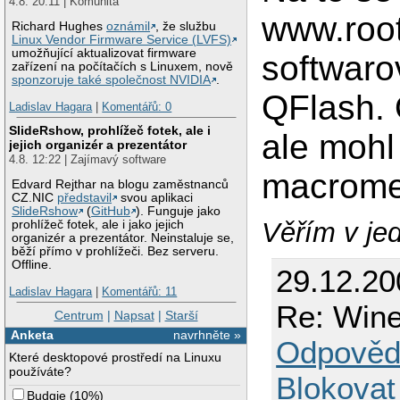
4.8. 20:11 | Komunita
www.root
Richard Hughes
oznámil
, že službu
Linux Vendor Firmware Service (LVFS)
umožňující aktualizovat firmware
softwaro
zařízení na počítačích s Linuxem, nově
sponzoruje také společnost NVIDIA
.
QFlash. 
Ladislav Hagara
|
Komentářů: 0
SlideRshow, prohlížeč fotek, ale i
ale mohl
jejich organizér a prezentátor
4.8. 12:22 | Zajímavý software
macrome
Edvard Rejthar na blogu zaměstnanců
CZ.NIC
představil
svou aplikaci
SlideRshow
(
GitHub
). Funguje jako
Věřím v je
prohlížeč fotek, ale i jako jejich
organizér a prezentátor. Neinstaluje se,
běží přímo v prohlížeči. Bez serveru.
Offline.
29.12.20
Ladislav Hagara
|
Komentářů: 11
Re: Wine
Centrum
|
Napsat
|
Starší
Anketa
navrhněte »
Odpověd
Které desktopové prostředí na Linuxu
používáte?
Blokovat
Budgie
(
10%
)