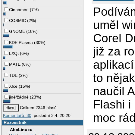
Podívám
Cinnamon
(
7%
)
COSMIC
(
2%
)
uměl wi
GNOME
(
18%
)
Corel Dr
KDE Plasma
(
30%
)
již za 
LXQt
(
6%
)
aplikac
MATE
(
6%
)
to něja
TDE
(
2%
)
Xfce
(
15%
)
naučil 
jiné/žádné
(
23%
)
Flashi 
Celkem 2346 hlasů
moc rád
Komentářů: 30
, poslední 3.4. 20:20
Rozcestník
AbcLinuxu