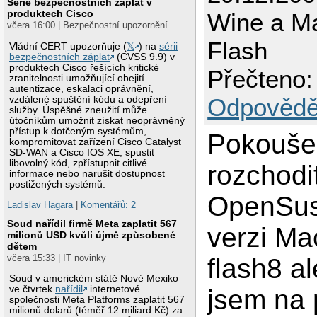
Série bezpečnostních záplat v
produktech Cisco
Wine a M
včera 16:00 | Bezpečnostní upozornění
Flash
Vládní CERT upozorňuje (
𝕏
) na
sérii
bezpečnostních záplat
(CVSS 9.9) v
produktech Cisco řešících kritické
Přečteno:
zranitelnosti umožňující obejití
autentizace, eskalaci oprávnění,
Odpovědě
vzdálené spuštění kódu a odepření
služby. Úspěšné zneužití může
útočníkům umožnit získat neoprávněný
přístup k dotčeným systémům,
Pokouše
kompromitovat zařízení Cisco Catalyst
SD-WAN a Cisco IOS XE, spustit
libovolný kód, zpřístupnit citlivé
rozchodi
informace nebo narušit dostupnost
postižených systémů.
OpenSuse
Ladislav Hagara
|
Komentářů: 2
Soud nařídil firmě Meta zaplatit 567
verzi M
milionů USD kvůli újmě způsobené
dětem
včera 15:33 | IT novinky
flash8 al
Soud v americkém státě Nové Mexiko
ve čtvrtek
nařídil
internetové
jsem na 
společnosti Meta Platforms zaplatit 567
milionů dolarů (téměř 12 miliard Kč) za