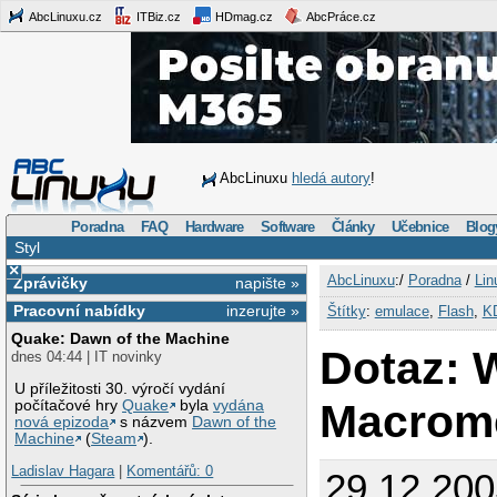
AbcLinuxu.cz
ITBiz.cz
HDmag.cz
AbcPráce.cz
AbcLinuxu
hledá autory
!
Poradna
FAQ
Hardware
Software
Články
Učebnice
Blog
Styl
×
AbcLinuxu
:/
Poradna
/
Lin
Zprávičky
napište »
Pracovní nabídky
inzerujte »
Štítky
:
emulace
,
Flash
,
K
Quake: Dawn of the Machine
Dotaz: 
dnes 04:44 | IT novinky
U příležitosti 30. výročí vydání
Macrome
počítačové hry
Quake
byla
vydána
nová epizoda
s názvem
Dawn of the
Machine
(
Steam
).
Ladislav Hagara
|
Komentářů: 0
29.12.200