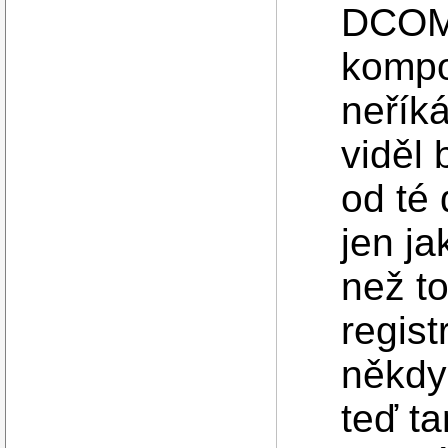
DCOM 
kompo
neříká
viděl 
od té 
jen j
než to
regist
někdy 
teď ta