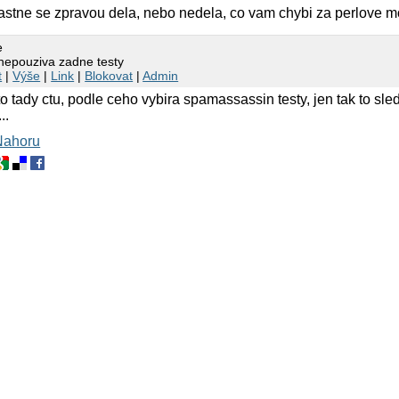
 vlastne se zpravou dela, nebo nedela, co vam chybi za perlove 
e
nepouziva zadne testy
t
|
Výše
|
Link
|
Blokovat
|
Admin
 tady ctu, podle ceho vybira spamassassin testy, jen tak to sle
..
Nahoru