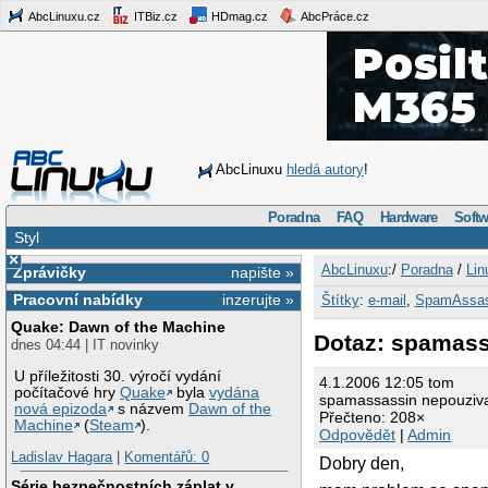
AbcLinuxu.cz
ITBiz.cz
HDmag.cz
AbcPráce.cz
AbcLinuxu
hledá autory
!
Poradna
FAQ
Hardware
Softw
Styl
×
AbcLinuxu
:/
Poradna
/
Lin
Zprávičky
napište »
Pracovní nabídky
inzerujte »
Štítky
:
e-mail
,
SpamAssas
Quake: Dawn of the Machine
Dotaz: spamass
dnes 04:44 | IT novinky
U příležitosti 30. výročí vydání
4.1.2006 12:05 tom
počítačové hry
Quake
byla
vydána
spamassassin nepouziva
nová epizoda
s názvem
Dawn of the
Přečteno: 208×
Machine
(
Steam
).
Odpovědět
|
Admin
Ladislav Hagara
|
Komentářů: 0
Dobry den,
Série bezpečnostních záplat v