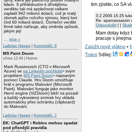
újmy, které její platformy působí mladým
tim zjistite, co SA
lidem. S přihlédnutím k dřívějšímu
verdiktu tak má společnost celkem
zaplatit 942 milionů dolarů, což je malý
3.2.2006 15:25 luk
zlomek jejího ročního výnosu, který loni
Re: spamassassin 
činil 60 miliard dolarů. Čtvrteční verdikt
Odpovědět
| |
Sbali
firmě také nařizuje, aby změnila způsob,
jakým její
Mam dotay kdyz to
pracuje s jinejma.
…
více »
Ladislav Hagara
|
Komentářů: 8
Založit nové vlákno
•
MS Paint Doom
Tiskni
Sdílej:
včera 12:44 | Humor
Mark Russinovich (CTO v Microsoft
Azure) se
na LinkedIn pochlubil
svým
projektem
MS Paint Doom
napsaným
pomocí Claude. Hru Doom umožňuje
hrát v programu Malování (Microsoft
Paint). Malování funguje jako monitor.
Herní engine (ViZDoom) běží na pozadí
a každý vykreslený snímek hry vkládá
automaticky přes schránku (clipboard)
do Malování.
Ladislav Hagara
|
Komentářů: 2
EK: ChatGPT i Roblox mohou spadat
pod přísnější pravidla