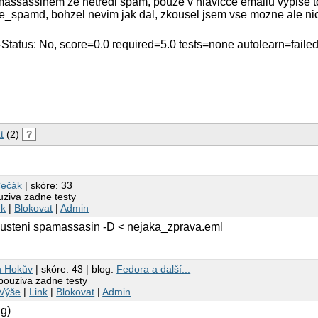
ssassinem ze netredi spam, pouze v hlavicce emailu vypise to
e_spamd, bohzel nevim jak dal, zkousel jsem vse mozne ale nic
tatus: No, score=0.0 required=5.0 tests=none autolearn=failed
t
(2)
?
Čečák
| skóre: 33
ziva zadne testy
nk
|
Blokovat
|
Admin
usteni spamassasin -D < nejaka_zprava.eml
 Hokův
| skóre: 43 | blog:
Fedora a další...
ouziva zadne testy
Výše
|
Link
|
Blokovat
|
Admin
ug)