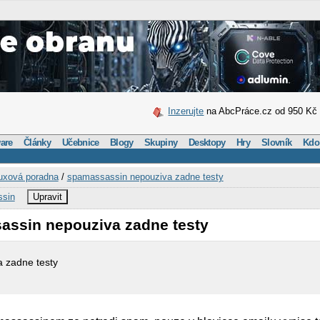
Inzerujte
na AbcPráce.cz od 950 Kč
are
Články
Učebnice
Blogy
Skupiny
Desktopy
Hry
Slovník
Kdo
uxová poradna
/
spamassassin nepouziva zadne testy
sin
Upravit
assin nepouziva zadne testy
 zadne testy