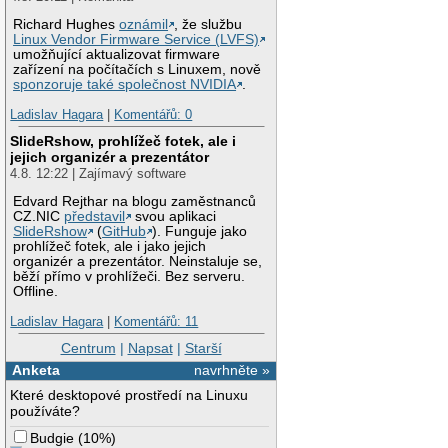
Richard Hughes
oznámil
, že službu
Linux Vendor Firmware Service (LVFS)
umožňující aktualizovat firmware
zařízení na počítačích s Linuxem, nově
sponzoruje také společnost NVIDIA
.
Ladislav Hagara
|
Komentářů: 0
SlideRshow, prohlížeč fotek, ale i
jejich organizér a prezentátor
4.8. 12:22 | Zajímavý software
Edvard Rejthar na blogu zaměstnanců
CZ.NIC
představil
svou aplikaci
SlideRshow
(
GitHub
). Funguje jako
prohlížeč fotek, ale i jako jejich
organizér a prezentátor. Neinstaluje se,
běží přímo v prohlížeči. Bez serveru.
Offline.
Ladislav Hagara
|
Komentářů: 11
Centrum
|
Napsat
|
Starší
Anketa
navrhněte »
Které desktopové prostředí na Linuxu
používáte?
Budgie
(
10%
)