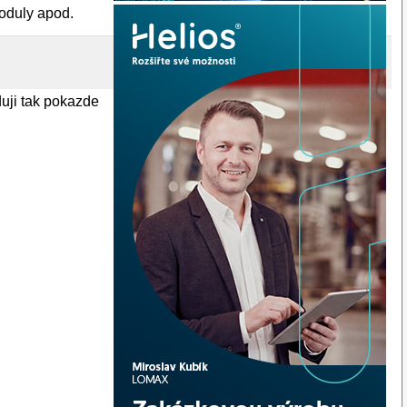
moduly apod.
duji tak pokazde