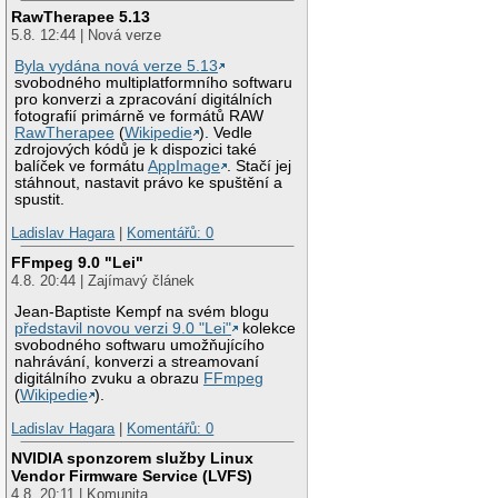
RawTherapee 5.13
5.8. 12:44 | Nová verze
Byla vydána nová verze 5.13
svobodného multiplatformního softwaru
pro konverzi a zpracování digitálních
fotografií primárně ve formátů RAW
RawTherapee
(
Wikipedie
). Vedle
zdrojových kódů je k dispozici také
balíček ve formátu
AppImage
. Stačí jej
stáhnout, nastavit právo ke spuštění a
spustit.
Ladislav Hagara
|
Komentářů: 0
FFmpeg 9.0 "Lei"
4.8. 20:44 | Zajímavý článek
Jean-Baptiste Kempf na svém blogu
představil novou verzi 9.0 "Lei"
kolekce
svobodného softwaru umožňujícího
nahrávání, konverzi a streamovaní
digitálního zvuku a obrazu
FFmpeg
(
Wikipedie
).
Ladislav Hagara
|
Komentářů: 0
NVIDIA sponzorem služby Linux
Vendor Firmware Service (LVFS)
4.8. 20:11 | Komunita