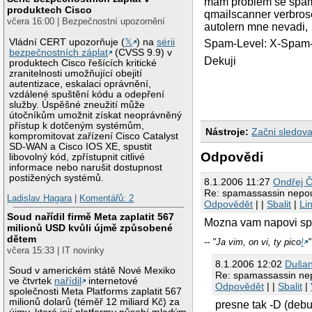
mam problem se spama
produktech Cisco
qmailscanner verbros
včera 16:00 | Bezpečnostní upozornění
autolern mne nevadi,
Vládní CERT upozorňuje (
𝕏
) na
sérii
Spam-Level: X-Spam-S
bezpečnostních záplat
(CVSS 9.9) v
Dekuji
produktech Cisco řešících kritické
zranitelnosti umožňující obejití
autentizace, eskalaci oprávnění,
vzdálené spuštění kódu a odepření
služby. Úspěšné zneužití může
útočníkům umožnit získat neoprávněný
přístup k dotčeným systémům,
Nástroje:
Začni sledova
kompromitovat zařízení Cisco Catalyst
SD-WAN a Cisco IOS XE, spustit
Odpovědi
libovolný kód, zpřístupnit citlivé
informace nebo narušit dostupnost
postižených systémů.
8.1.2006 11:27
Ondřej 
Re: spamassassin nepou
Ladislav Hagara
|
Komentářů: 2
Odpovědět
| |
Sbalit
|
Li
Soud nařídil firmě Meta zaplatit 567
Mozna vam napovi sp
milionů USD kvůli újmě způsobené
dětem
-- "Ja vim, on vi, ty pico
!
"
včera 15:33 | IT novinky
8.1.2006 12:02
Dušan
Soud v americkém státě Nové Mexiko
Re: spamassassin nep
ve čtvrtek
nařídil
internetové
Odpovědět
| |
Sbalit
|
společnosti Meta Platforms zaplatit 567
milionů dolarů (téměř 12 miliard Kč) za
presne tak -D (deb