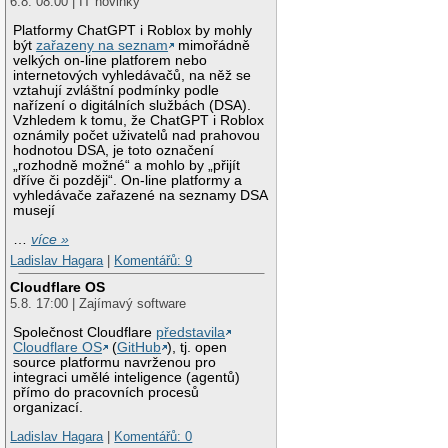
6.8. 08:00 | IT novinky
Platformy ChatGPT i Roblox by mohly
být
zařazeny na seznam
mimořádně
velkých on-line platforem nebo
internetových vyhledávačů, na něž se
vztahují zvláštní podmínky podle
nařízení o digitálních službách (DSA).
Vzhledem k tomu, že ChatGPT i Roblox
oznámily počet uživatelů nad prahovou
hodnotou DSA, je toto označení
„rozhodně možné“ a mohlo by „přijít
dříve či později“. On-line platformy a
vyhledávače zařazené na seznamy DSA
musejí
…
více »
Ladislav Hagara
|
Komentářů: 9
Cloudflare OS
5.8. 17:00 | Zajímavý software
Společnost Cloudflare
představila
Cloudflare OS
(
GitHub
), tj. open
source platformu navrženou pro
integraci umělé inteligence (agentů)
přímo do pracovních procesů
organizací.
Ladislav Hagara
|
Komentářů: 0