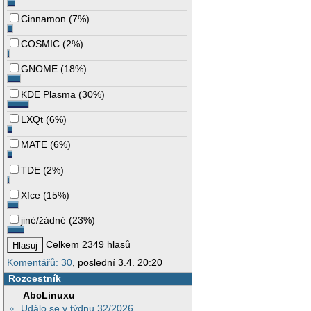
Cinnamon
(
7%
)
COSMIC
(
2%
)
GNOME
(
18%
)
KDE Plasma
(
30%
)
LXQt
(
6%
)
MATE
(
6%
)
TDE
(
2%
)
Xfce
(
15%
)
jiné/žádné
(
23%
)
Celkem 2349 hlasů
Komentářů: 30
, poslední 3.4. 20:20
Rozcestník
AbcLinuxu
Událo se v týdnu 32/2026