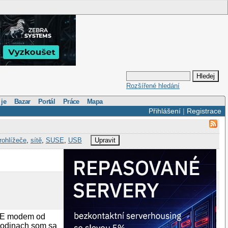
Rozšířené hledání
 je
Bazar
Portál
Práce
Mapa
Přihlášení
|
Registrace
rohlížeče
,
sítě
,
SUSE
,
USB
Upravit
DGE modem od
hodinach som sa