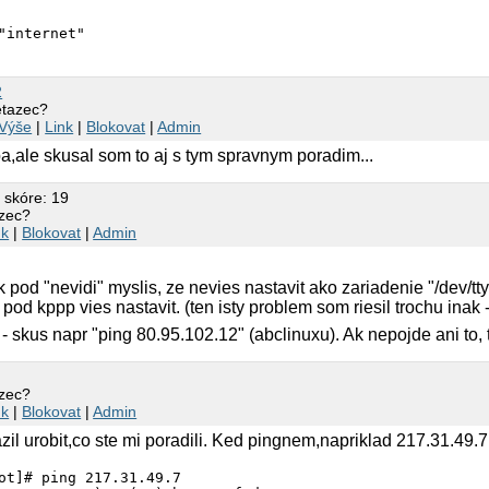
"internet"
2
retazec?
Výše
|
Link
|
Blokovat
|
Admin
a,ale skusal som to aj s tym spravnym poradim...
 skóre: 19
azec?
nk
|
Blokovat
|
Admin
k pod "nevidi" myslis, ze nevies nastavit ako zariadenie "/dev/tt
pod kppp vies nastavit. (ten isty problem som riesil trochu inak
- skus napr "ping 80.95.102.12" (abclinuxu). Ak nepojde ani to, 
azec?
nk
|
Blokovat
|
Admin
zil urobit,co ste mi poradili. Ked pingnem,napriklad 217.31.49.7
ot]# ping 217.31.49.7
