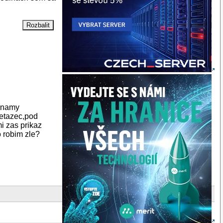
eznamy
retazec,pod
mi zas prikaz
o robim zle?