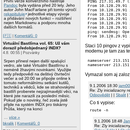
První verze konverzního nástroje
PING 217.31.49.7 (
Pandoc
byla vydána před 20 lety. Jeho
From 10.128.29.91 
autor John MacFarlane při tomto výročí
From 10.128.29.91 
rekapituluje
jednotlivé etapy vývoje
From 10.128.29.91 
a přidávání nových funkcí – rozšíření
From 10.128.29.91 
nejen Markdownu a podporu mnoha
From 10.128.29.91 
dalších formátů.
From 10.128.29.91 
ping: sendmsg: Ope
|🇵🇸
|
Komentářů: 0
From 10.128.29.91 
ping: sendmsg: Ope
Virtuální Bastlírna vol. 65: Už vám
From 10.128.29.91 
Staci 10 pingov z vyp
dorazil předobjednaný INDX?
ping: sendmsg: Ope
modemu je tam zas ten
4.8. 00:55 | Pozvánky
From 10.128.29.91 
ping: sendmsg: Ope
nameserver 213.151
Srpen přinesl nejen další spalující
From 10.128.29.91 
nameserver 213.151
vedro, ale také Virtuální Bastlírnu s
ping: sendmsg: Ope
neméně žhavými novinkami. Využijte
From 10.128.29.91 
tedy předpovědi na deštivý čtvrteční
Vymazal som aj zalozn
ping: sendmsg: Ope
večer a od 20:00 se připojte online k
From 10.128.29.91 
tomuto neformálnímu setkání kutilů,
ping: sendmsg: Ope
9.1.2006 18:30
jam0
techniků a vědců, kde se strahovskými
From 10.128.29.91 
Re: Zly inicializacny 
bastlíři proberete nejzajímavější věci, na
ping: sendmsg: Ope
Odpovědět
| |
Sbalit
|
které jste narazili za poslední měsíc.
From 10.128.29.91 
Pokud jde o novinky, řeč zcela jistě
ping: sendmsg: Ope
Co ti vypise:
přijde na systém INDX pro tiskárny
From 10.128.29.91 
Průša, který na konci
ping: sendmsg: Ope
route -n
…
více »
9.1.2006 18:48
Jan
bkralik
|
Komentářů: 0
Re: Zly inicializacn