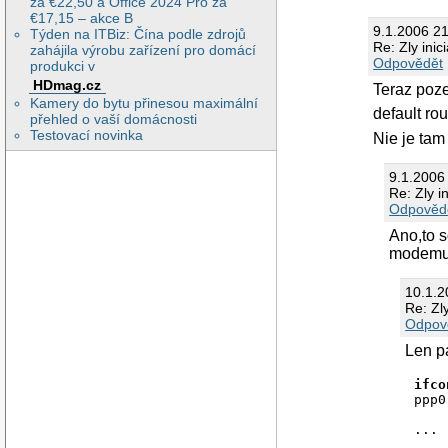
za €22,50 a Office 2024 Pro za
€17,15 – akce B
9.1.2006 2
Týden na ITBiz: Čína podle zdrojů
Re: Zly inic
zahájila výrobu zařízení pro domácí
Odpovědět
produkci v
HDmag.cz
Teraz poz
Kamery do bytu přinesou maximální
default ro
přehled o vaší domácnosti
Testovací novinka
Nie je tam 
9.1.2006
Re: Zly i
Odpověd
Ano,to s
modemu s
10.1.
Re: Zly
Odpov
Len p
ifco
ppp0
    
...
