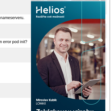
í nameserveru.
error pod init?