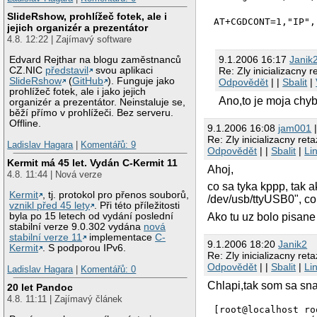
SlideRshow, prohlížeč fotek, ale i
AT+CGDCONT=1,"IP",
jejich organizér a prezentátor
4.8. 12:22 | Zajímavý software
9.1.2006 16:17
Janik
Edvard Rejthar na blogu zaměstnanců
Re: Zly inicializacny 
CZ.NIC
představil
svou aplikaci
SlideRshow
(
GitHub
). Funguje jako
Odpovědět
| |
Sbalit
|
prohlížeč fotek, ale i jako jejich
Ano,to je moja chyb
organizér a prezentátor. Neinstaluje se,
běží přímo v prohlížeči. Bez serveru.
Offline.
9.1.2006 16:08
jam001
|
Re: Zly inicializacny ret
Ladislav Hagara
|
Komentářů: 9
Odpovědět
| |
Sbalit
|
Li
Kermit má 45 let. Vydán C-Kermit 11
Ahoj,
4.8. 11:44 | Nová verze
co sa tyka kppp, tak a
Kermit
, tj. protokol pro přenos souborů,
/dev/usb/ttyUSB0", co 
vznikl před 45 lety
. Při této příležitosti
Ako tu uz bolo pisane 
byla po 15 letech od vydání poslední
stabilní verze 9.0.302 vydána
nová
stabilní verze 11
implementace
C-
9.1.2006 18:20
Janik2
Kermit
. S podporou IPv6.
Re: Zly inicializacny ret
Odpovědět
| |
Sbalit
|
Li
Ladislav Hagara
|
Komentářů: 0
Chlapi,tak som sa sna
20 let Pandoc
4.8. 11:11 | Zajímavý článek
[root@localhost ro