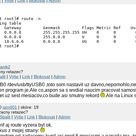
t
|
Výše
|
Link
|
Blokovat
|
Admin
t root]# route -n

ing table

  Gateway         Genmask         Flags Metric Ref    Use
  0.0.0.0         255.255.255.255 UH    0      0        0
  0.0.0.0         255.0.0.0       U     0      0        0
  10.6.6.6        0.0.0.0         UG    0      0        0
t root]#

Janik2
acny retazec?
alit
|
Výše
|
Link
|
Blokovat
|
Admin
USB0 /dev/usb/ttyUSB0 ,toto som nastavil uz davno,nepomohlo,n
ten program je.Ale co,aspon sa s wvdial naucim pracovat samo
net uz sest mesiacov,co bude asi smutny rekord
.Ale na Linux 
20
jam001
| skóre: 19
lizacny retazec?
Sbalit
|
Výše
|
Link
|
Blokovat
|
Admin
nf aj route vyzera byt ok.
us z mojej strany:
modem od zadacomu kupil asi pred 6 mesiacmi a napada ma, ze 