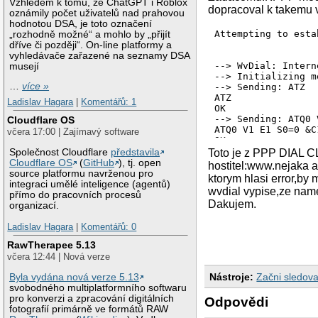
Vzhledem k tomu, že ChatGPT i Roblox
dopracoval k takemu 
oznámily počet uživatelů nad prahovou
hodnotou DSA, je toto označení
Attempting to esta
„rozhodně možné“ a mohlo by „přijít
dříve či později“. On-line platformy a
vyhledávače zařazené na seznamy DSA
--> WvDial: Intern
musejí
--> Initializing mo
…
více »
--> Sending: ATZ

ATZ

Ladislav Hagara
|
Komentářů: 1
OK

--> Sending: ATQ0 
Cloudflare OS
ATQ0 V1 E1 S0=0 &C
včera 17:00 | Zajímavý software
OK

--> Sending: at+cd
Toto je z PPP DIAL C
Společnost Cloudflare
představila
at+cdgcont=1,(IP(,
Cloudflare OS
(
GitHub
), tj. open
hostitel:www.nejaka 
ERROR

source platformu navrženou pro
ktorym hlasi error,by 
--> Modem initializ
integraci umělé inteligence (agentů)
wvdial vypise,ze name
--> Sending: ATDT*9
přímo do pracovních procesů
Dakujem.
--> Waiting for ca
organizací.
ATDT*99#

--> Voice line det
Ladislav Hagara
|
Komentářů: 0
--> Sending: ATDT*9
RawTherapee 5.13
--> Waiting for ca
včera 12:44 | Nová verze
OK

ATDT*99#

Nástroje:
Začni sledova
Byla vydána nová verze 5.13
CONNECT

svobodného multiplatformního softwaru
~[7f]}#@!}!} } }2}
pro konverzi a zpracování digitálních
--> Carrier detect
Odpovědi
fotografií primárně ve formátů RAW
~[7f]}#@!}!} } }2}