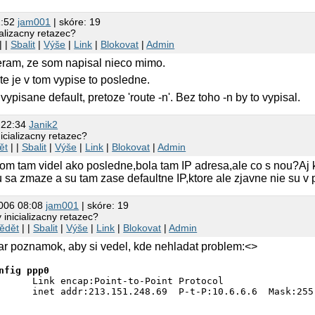
1:52
jam001
| skóre: 19
ializacny retazec?
| |
Sbalit
|
Výše
|
Link
|
Blokovat
|
Admin
eram, ze som napisal nieco mimo.
ute je v tom vypise to posledne.
vypisane default, pretoze 'route -n'. Bez toho -n by to vypisal.
 22:34
Janik2
nicializacny retazec?
ět
| |
Sbalit
|
Výše
|
Link
|
Blokovat
|
Admin
om tam videl ako posledne,bola tam IP adresa,ale co s nou?Aj ke
a zmaze a su tam zase defaultne IP,ktore ale zjavne nie su v p
2006 08:08
jam001
| skóre: 19
 inicializacny retazec?
ědět
| |
Sbalit
|
Výše
|
Link
|
Blokovat
|
Admin
ar poznamok, aby si vedel, kde nehladat problem:<>
nfig ppp0
      Link encap:Point-to-Point Protocol

      inet addr:213.151.248.69  P-t-P:10.6.6.6  Mask:255.