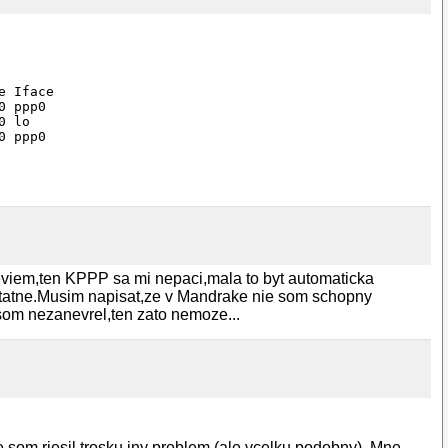
 Iface

 ppp0

 lo

 ppp0

eviem,ten KPPP sa mi nepaci,mala to byt automaticka
statne.Musim napisat,ze v Mandrake nie som schopny
som nezanevrel,ten zato nemoze...
som riesil trosku iny problem (ale vcelku podobny). Mne