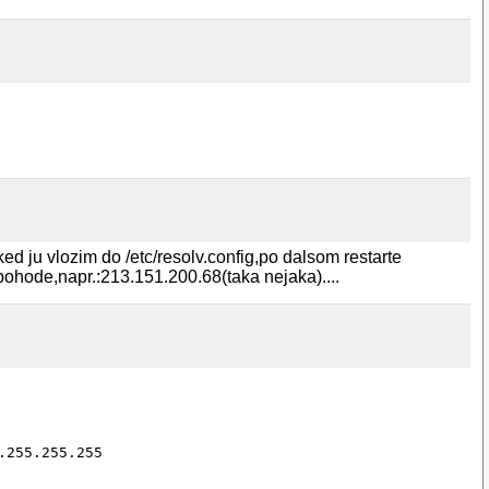
d ju vlozim do /etc/resolv.config,po dalsom restarte
ohode,napr.:213.151.200.68(taka nejaka)....
255.255.255
