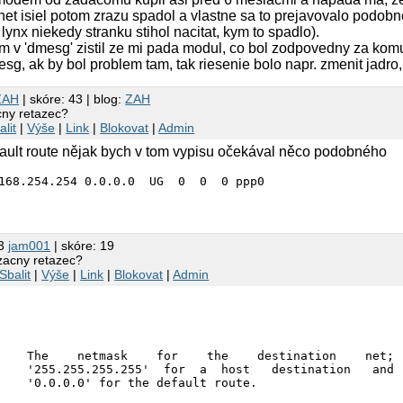
 net isiel potom zrazu spadol a vlastne sa to prejavovalo podob
 lynx niekedy stranku stihol nacitat, kym to spadlo).
 v 'dmesg' zistil ze mi pada modul, co bol zodpovedny za kom
esg, ak by bol problem tam, tak riesenie bolo napr. zmenit jadro
ZAH
| skóre: 43 | blog:
ZAH
acny retazec?
alit
|
Výše
|
Link
|
Blokovat
|
Admin
fault route nějak bych v tom vypisu očekával něco podobného
03
jam001
| skóre: 19
lizacny retazec?
Sbalit
|
Výše
|
Link
|
Blokovat
|
Admin
    The    netmask    for    the    destination    net;

    '255.255.255.255'  for  a  host   destination   and
