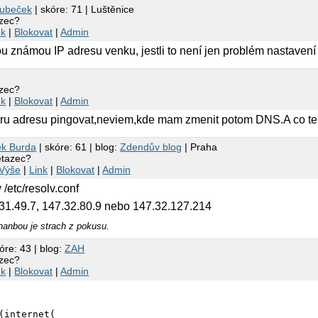
n detected.

Kubeček
| skóre: 71 | Luštěnice
at Sun Jan  8 22:00:01 2006

azec?
nk
|
Blokovat
|
Admin
essfully established.

u známou IP adresu venku, jestli to není jen problém nastaven
azec?
nk
|
Blokovat
|
Admin
oru adresu pingovat,neviem,kde mam zmenit potom DNS.A co ten 
k Burda
| skóre: 61 | blog:
Zdendův blog
| Praha
retazec?
Výše
|
Link
|
Blokovat
|
Admin
/etc/resolv.conf
.31.49.7, 147.32.80.9 nebo 147.32.127.214
hanbou je strach z pokusu.
óre: 43 | blog:
ZAH
azec?
nk
|
Blokovat
|
Admin
(internet(