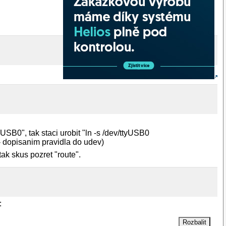
yUSB0", tak staci urobit "ln -s /dev/ttyUSB0
 - dopisanim pravidla do udev)
tak skus pozret "route".
: