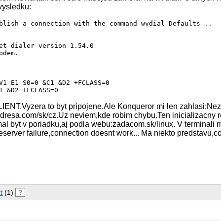
vysledku:
blish a connection with the command wvdial Defaults ..

et dialer version 1.54.0

dem.

V1 E1 S0=0 &C1 &D2 +FCLASS=0

1 &D2 +FCLASS=0

gcont=1,¨IP¨,¨internet¨ OK

LIENT.Vyzera to byt pripojene.Ale Konqueror mi len zahlasi:N
(internet( OK

adresa.com/sk/cz.Uz neviem,kde robim chybu.Ten inicializacny 
mal byt v poriadku,aj podla webu:zadacom.sk/linux. V terminali 
ed.

server failure,connection doesnt work... Ma niekto predstavu,c
9#

rrier.

ected.  Trying again.

9#

rrier.

t
(1)
?
#}$@#}!}$}%\}"}&} }*} } g}%~

ed.  Waiting for prompt.

#}$@#}!}$}%\}"}&} }*} } g}%~
