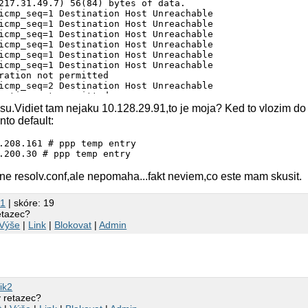
217.31.49.7) 56(84) bytes of data.

icmp_seq=1 Destination Host Unreachable

icmp_seq=1 Destination Host Unreachable

icmp_seq=1 Destination Host Unreachable

icmp_seq=1 Destination Host Unreachable

icmp_seq=1 Destination Host Unreachable

icmp_seq=1 Destination Host Unreachable

ration not permitted

icmp_seq=2 Destination Host Unreachable

ration not permitted

icmp_seq=3 Destination Host Unreachable

isu.Vidiet tam nejaku 10.128.29.91,to je moja? Ked to vlozim do 
ration not permitted

to default:
icmp_seq=4 Destination Host Unreachable

ration not permitted

.208.161 # ppp temp entry

icmp_seq=5 Destination Host Unreachable

.200.30 # ppp temp entry
ration not permitted

icmp_seq=6 Destination Host Unreachable

e resolv.conf,ale nepomaha...fakt neviem,co este mam skusit.
ration not permitted

icmp_seq=7 Destination Host Unreachable

ration not permitted

01
| skóre: 19
icmp_seq=8 Destination Host Unreachable

retazec?
ration not permitted

Výše
|
Link
|
Blokovat
|
Admin
icmp_seq=9 Destination Host Unreachable

ration not permitted

icmp_seq=10 Destination Host Unreachable

ration not permitted
ik2
y retazec?