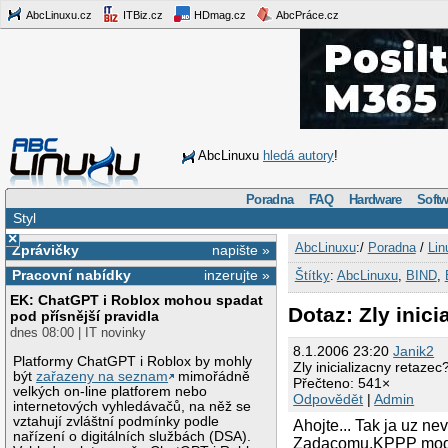
AbcLinuxu.cz
ITBiz.cz
HDmag.cz
AbcPráce.cz
AbcLinuxu
hledá autory
!
Poradna
FAQ
Hardware
Softw
Styl
×
AbcLinuxu
:/
Poradna
/
Lin
Zprávičky
napište »
Pracovní nabídky
inzerujte »
Štítky
:
AbcLinuxu
,
BIND
,
EK: ChatGPT i Roblox mohou spadat
Dotaz: Zly inici
pod přísnější pravidla
dnes 08:00 | IT novinky
8.1.2006 23:20
Janik2
Platformy ChatGPT i Roblox by mohly
Zly inicializacny retazec
být
zařazeny na seznam
mimořádně
Přečteno: 541×
velkých on-line platforem nebo
Odpovědět
|
Admin
internetových vyhledávačů, na něž se
vztahují zvláštní podmínky podle
Ahojte... Tak ja uz
nařízení o digitálních službách (DSA).
Zadacomu.KPPP modem