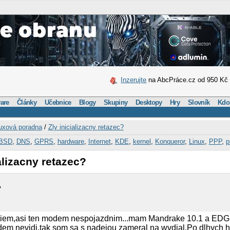
Inzerujte
na AbcPráce.cz od 950 Kč
are
Články
Učebnice
Blogy
Skupiny
Desktopy
Hry
Slovník
Kdo
uxová poradna
/
Zly inicializacny retazec?
BSD
,
DNS
,
GPRS
,
hardware
,
Internet
,
KDE
,
kernel
,
Konqueror
,
Linux
,
PPP
,
p
alizacny retazec?
?
 neviem,asi ten modem nespojazdnim...mam Mandrake 10.1 a E
 nevidi,tak som sa s nadejou zameral na wvdial.Po dlhych 