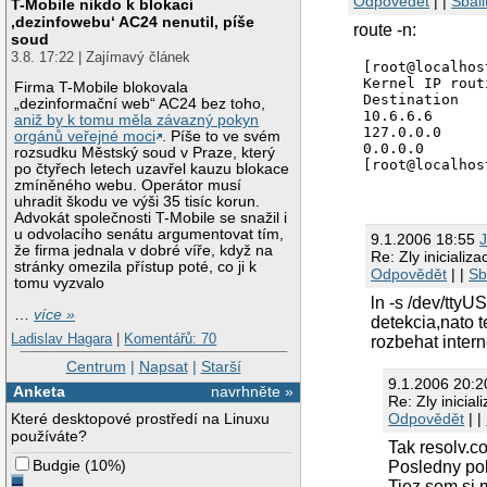
Odpovědět
| |
Sbali
T-Mobile nikdo k blokaci
‚dezinfowebu‘ AC24 nenutil, píše
route -n:
soud
3.8. 17:22 | Zajímavý článek
[root@localhos
Kernel IP rout
Firma T-Mobile blokovala
Destination   
„dezinformační web“ AC24 bez toho,
10.6.6.6      
aniž by k tomu měla závazný pokyn
127.0.0.0     
orgánů veřejné moci
. Píše to ve svém
0.0.0.0       
rozsudku Městský soud v Praze, který
[root@localhos
po čtyřech letech uzavřel kauzu blokace
zmíněného webu. Operátor musí
uhradit škodu ve výši 35 tisíc korun.
Advokát společnosti T-Mobile se snažil i
u odvolacího senátu argumentovat tím,
9.1.2006 18:55
že firma jednala v dobré víře, když na
Re: Zly inicializ
stránky omezila přístup poté, co ji k
Odpovědět
| |
Sb
tomu vyzvalo
ln -s /dev/tty
…
více »
detekcia,nato 
Ladislav Hagara
|
Komentářů: 70
rozbehat inter
Centrum
|
Napsat
|
Starší
9.1.2006 20:
Anketa
navrhněte »
Re: Zly inicia
Odpovědět
| |
Které desktopové prostředí na Linuxu
používáte?
Tak resolv.co
Budgie
(
10%
)
Posledny pok
Tiez som si 