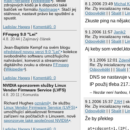
RawTherapee
(
Wikipedie
). Vedle
--> PPP negotiatio
8.1.2006 23:49
Michal 
zdrojových kódů je k dispozici také
--> Starting pppd 
Re: Zly inicializacny ret
balíček ve formátu
AppImage
. Stačí jej
Odpovědět
| |
Sbalit
|
Li
stáhnout, nastavit právo ke spuštění a
.. connection succ
spustit.
Zkuste ping na nějako
Ladislav Hagara
|
Komentářů: 0
9.1.2006 11:57
Janik2
FFmpeg 9.0 "Lei"
Re: Zly inicializacny ret
4.8. 20:44 | Zajímavý článek
Odpovědět
| |
Sbalit
|
Li
Jean-Baptiste Kempf na svém blogu
Aj keby som vedel,kt
představil novou verzi 9.0 "Lei"
kolekce
svobodného softwaru umožňujícího
9.1.2006 12:01
Zdeně
nahrávání, konverzi a streamovaní
Re: Zly inicializacny 
digitálního zvuku a obrazu
FFmpeg
(
Wikipedie
).
Odpovědět
| |
Sbalit
|
DNS se nastavuje v 
Ladislav Hagara
|
Komentářů: 0
IP použij třeba 217
NVIDIA sponzorem služby Linux
Vendor Firmware Service (LVFS)
-- Nezdar není hanbou, 
4.8. 20:11 | Komunita
9.1.2006 15:37
ZAH
| sk
Richard Hughes
oznámil
, že službu
Re: Zly inicializacny ret
Linux Vendor Firmware Service (LVFS)
Odpovědět
| |
Sbalit
|
Li
umožňující aktualizovat firmware
zařízení na počítačích s Linuxem, nově
Že by překlep
sponzoruje také společnost NVIDIA
.
at+cdgcont=1,(IP(,
Ladislav Hagara
|
Komentářů: 0