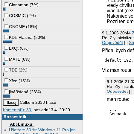
Cinnamon
(
7%
)
vtedy chvilu
viac dat (cez
COSMIC
(
2%
)
Nakoniec som
Pozri ten dm
GNOME
(
18%
)
9.1.2006 20:44
KDE Plasma
(
30%
)
Re: Zly inicializ
Odpovědět
| |
Sb
LXQt
(
6%
)
Přidal bych de
MATE
(
6%
)
TDE
(
2%
)
Viz man route
Xfce
(
15%
)
9.1.2006 21:
Re: Zly inicia
Odpovědět
| |
jiné/žádné
(
23%
)
man route:
Celkem 2333 hlasů
...

Komentářů: 30
, poslední 3.4. 20:20
Genmask

Rozcestník
          
          
AbcLinuxu
Ušetřete 30 %: Windows 11 Pro jen