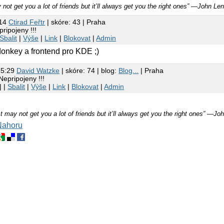
not get you a lot of friends but it’ll always get you the right ones” ―John Le
:14
Ctirad Feřtr
| skóre: 43 | Praha
ripojeny !!!
Sbalit
|
Výše
|
Link
|
Blokovat
|
Admin
onkey a frontend pro KDE ;)
15:29
David Watzke
| skóre: 74 | blog:
Blog...
| Praha
Nepripojeny !!!
| |
Sbalit
|
Výše
|
Link
|
Blokovat
|
Admin
t may not get you a lot of friends but it’ll always get you the right ones” ―J
Nahoru