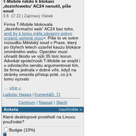
T-Mobile nikdo k blokaci
‚dezinfowebu‘ AC24 nenutil, píše
soud
3.8. 17:22 | Zajímavý článek
Firma T-Mobile blokovala
„dezinformační web“ AC24 bez toho,
aniž by k tomu měla závazný pokyn
orgánů veřejné moci
. Píše to ve svém
rozsudku Městský soud v Praze, který
po čtyřech letech uzavřel kauzu blokace
zmíněného webu. Operátor musí
uhradit škodu ve výši 35 tisíc korun.
Advokát společnosti T-Mobile se snažil i
u odvolacího senátu argumentovat tím,
že firma jednala v dobré víře, když na
stránky omezila přístup poté, co ji k
tomu vyzvalo
…
více »
Ladislav Hagara
|
Komentářů: 71
Centrum
|
Napsat
|
Starší
Anketa
navrhněte »
Které desktopové prostředí na Linuxu
používáte?
Budgie
(
10%
)