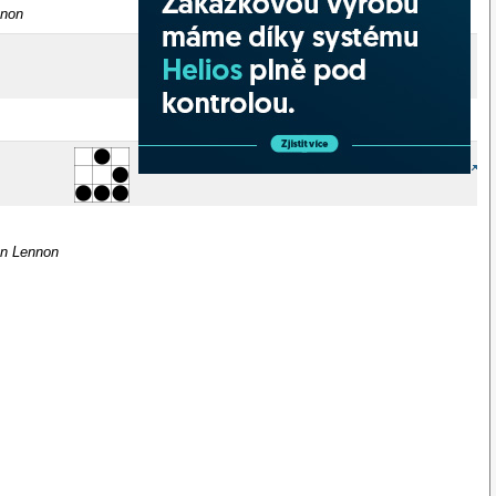
nnon
ohn Lennon