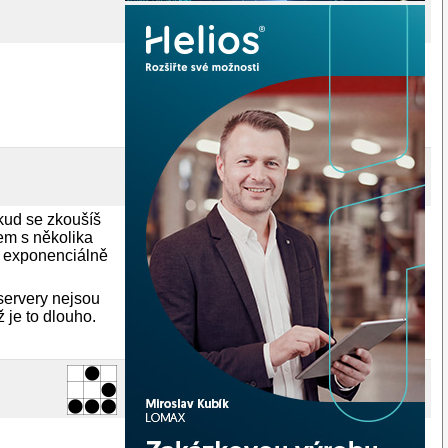
okud se zkoušíš
tem s několika
ní exponenciálně
 servery nejsou
 je to dlouho.