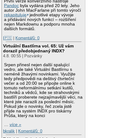
První verze konverzního nástroje
Pandoc
byla vydána před 20 lety. Jeho
autor John MacFarlane při tomto výročí
rekapituluje
jednotlivé etapy vývoje
a přidávání nových funkcí – rozšíření
nejen Markdownu a podporu mnoha
dalších formátů.
|🇵🇸
|
Komentářů: 0
Virtuální Bastlírna vol. 65: Už vám
dorazil předobjednaný INDX?
4.8. 00:55 | Pozvánky
Srpen přinesl nejen další spalující
vedro, ale také Virtuální Bastlírnu s
neméně žhavými novinkami. Využijte
tedy předpovědi na deštivý čtvrteční
večer a od 20:00 se připojte online k
tomuto neformálnímu setkání kutilů,
techniků a vědců, kde se strahovskými
bastlíři proberete nejzajímavější věci, na
které jste narazili za poslední měsíc.
Pokud jde o novinky, řeč zcela jistě
přijde na systém INDX pro tiskárny
Průša, který na konci
…
více »
bkralik
|
Komentářů: 0