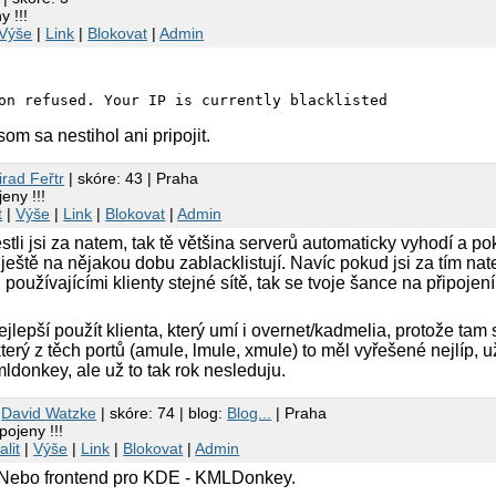
 !!!
Výše
|
Link
|
Blokovat
|
Admin
on refused. Your IP is currently blacklisted
som sa nestihol ani pripojit.
irad Feřtr
| skóre: 43 | Praha
eny !!!
t
|
Výše
|
Link
|
Blokovat
|
Admin
estli jsi za natem, tak tě většina serverů automaticky vyhodí a p
tě ještě na nějakou dobu zablacklistují. Navíc pokud jsi za tím na
, používajícími klienty stejné sítě, tak se tvoje šance na připoje
lepší použít klienta, který umí i overnet/kadmelia, protože tam
terý z těch portů (amule, lmule, xmule) to měl vyřešené nejlíp, už
mldonkey, ale už to tak rok nesleduju.
8
David Watzke
| skóre: 74 | blog:
Blog...
| Praha
pojeny !!!
alit
|
Výše
|
Link
|
Blokovat
|
Admin
 Nebo frontend pro KDE - KMLDonkey.