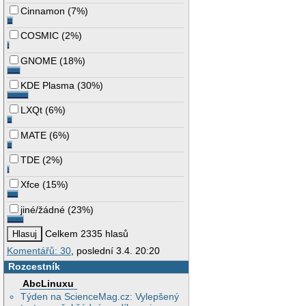
Cinnamon
(
7%
)
COSMIC
(
2%
)
GNOME
(
18%
)
KDE Plasma
(
30%
)
LXQt
(
6%
)
MATE
(
6%
)
TDE
(
2%
)
Xfce
(
15%
)
jiné/žádné
(
23%
)
Celkem 2335 hlasů
Komentářů: 30
, poslední 3.4. 20:20
Rozcestník
AbcLinuxu
Týden na ScienceMag.cz: Vylepšený