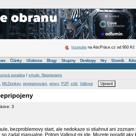
Inzerujte
na AbcPráce.cz od 950 Kč
are
Články
Učebnice
Blogy
Skupiny
Desktopy
Hry
Slovník
Kdo
uxová poradna
/
xmule: Nepripojeny
,
MLDonkey
,
programování
,
proxy
,
P2P
,
sítě
,
Valknut
Upravit
Nepripojeny
skóre: 3
e, bezproblemovy start, ale nedokaze si stiahnut ani zoznam s
y so zadal manualne. Pritom Valknut mi ide. Mozete poradit aky k