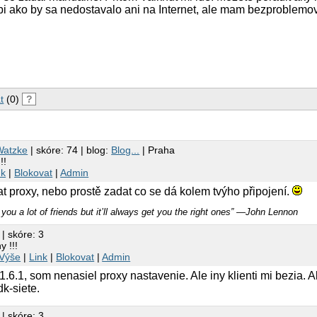
 ako by sa nedostavalo ani na Internet, ale mam bezproblemovi
t
(0)
?
Watzke
| skóre: 74 | blog:
Blog...
| Praha
!!
nk
|
Blokovat
|
Admin
t proxy, nebo prostě zadat co se dá kolem tvýho připojení.
you a lot of friends but it’ll always get you the right ones” ―John Lennon
| skóre: 3
 !!!
Výše
|
Link
|
Blokovat
|
Admin
.6.1, som nenasiel proxy nastavenie. Ale iny klienti mi bezia. 
dk-siete.
| skóre: 3