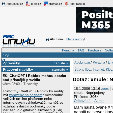
AbcLinuxu.cz
ITBiz.cz
HDmag.cz
AbcPráce.cz
AbcLinuxu
hledá autory
!
Poradna
FAQ
Hardware
Softw
Styl
×
AbcLinuxu
:/
Poradna
/
Lin
Zprávičky
napište »
Pracovní nabídky
inzerujte »
Štítky
:
IDE
,
Internet
,
KDE
EK: ChatGPT i Roblox mohou spadat
Dotaz: xmule: 
pod přísnější pravidla
včera 08:00 | IT novinky
18.1.2006 13:16
zoox
| 
Platformy ChatGPT i Roblox by mohly
xmule: Nepripojeny
být
zařazeny na seznam
mimořádně
Přečteno: 306×
velkých on-line platforem nebo
Odpovědět
|
Admin
internetových vyhledávačů, na něž se
vztahují zvláštní podmínky podle
Mam naistalovane Xmul
nařízení o digitálních službách (DSA).
napojit na server ktor