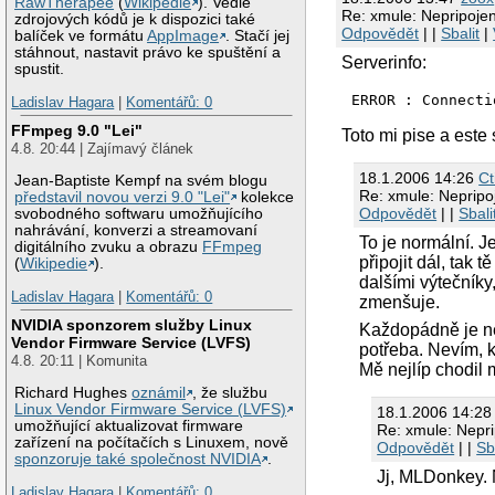
RawTherapee
(
Wikipedie
). Vedle
Re: xmule: Nepripojeny
zdrojových kódů je k dispozici také
Odpovědět
| |
Sbalit
|
balíček ve formátu
AppImage
. Stačí jej
stáhnout, nastavit právo ke spuštění a
Serverinfo:
spustit.
ERROR : Connecti
Ladislav Hagara
|
Komentářů: 0
FFmpeg 9.0 "Lei"
Toto mi pise a este 
4.8. 20:44 | Zajímavý článek
18.1.2006 14:26
Ct
Jean-Baptiste Kempf na svém blogu
Re: xmule: Nepripoj
představil novou verzi 9.0 "Lei"
kolekce
Odpovědět
| |
Sbali
svobodného softwaru umožňujícího
nahrávání, konverzi a streamovaní
To je normální. J
digitálního zvuku a obrazu
FFmpeg
připojit dál, tak 
(
Wikipedie
).
dalšími výtečníky
Ladislav Hagara
|
Komentářů: 0
zmenšuje.
NVIDIA sponzorem služby Linux
Každopádně je nej
Vendor Firmware Service (LVFS)
potřeba. Nevím, k
4.8. 20:11 | Komunita
Mě nejlíp chodil 
Richard Hughes
oznámil
, že službu
Linux Vendor Firmware Service (LVFS)
18.1.2006 14:2
umožňující aktualizovat firmware
Re: xmule: Nepri
zařízení na počítačích s Linuxem, nově
Odpovědět
| |
Sb
sponzoruje také společnost NVIDIA
.
Jj, MLDonkey.
Ladislav Hagara
|
Komentářů: 0