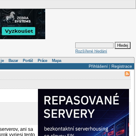
Rozšířené hledání
 je
Bazar
Portál
Práce
Mapa
Přihlášení
|
Registrace
erverov, ani sa
rok vyriesi tento