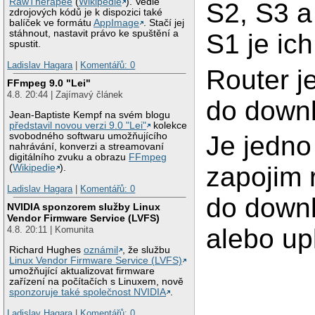
RawTherapee
(
Wikipedie
). Vedle
S2, S3 a
zdrojových kódů je k dispozici také
balíček ve formátu
AppImage
. Stačí jej
stáhnout, nastavit právo ke spuštění a
S1 je ich
spustit.
Ladislav Hagara
|
Komentářů: 0
Router j
FFmpeg 9.0 "Lei"
4.8. 20:44 | Zajímavý článek
do downl
Jean-Baptiste Kempf na svém blogu
představil novou verzi 9.0 "Lei"
kolekce
svobodného softwaru umožňujícího
Je jedno
nahrávání, konverzi a streamovaní
digitálního zvuku a obrazu
FFmpeg
zapojim 
(
Wikipedie
).
Ladislav Hagara
|
Komentářů: 0
do downl
NVIDIA sponzorem služby Linux
Vendor Firmware Service (LVFS)
alebo up
4.8. 20:11 | Komunita
Richard Hughes
oznámil
, že službu
Linux Vendor Firmware Service (LVFS)
umožňující aktualizovat firmware
zařízení na počítačích s Linuxem, nově
sponzoruje také společnost NVIDIA
.
Ladislav Hagara
|
Komentářů: 0