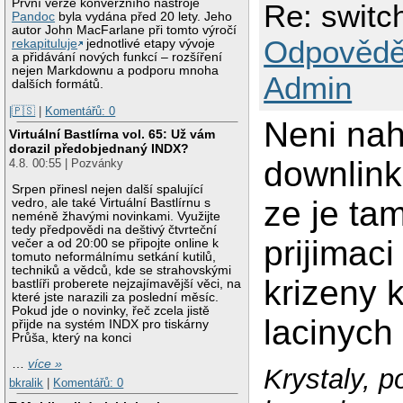
První verze konverzního nástroje
Re: switc
Pandoc
byla vydána před 20 lety. Jeho
autor John MacFarlane při tomto výročí
Odpovědě
rekapituluje
jednotlivé etapy vývoje
a přidávání nových funkcí – rozšíření
nejen Markdownu a podporu mnoha
Admin
dalších formátů.
|🇵🇸
|
Komentářů: 0
Neni nah
Virtuální Bastlírna vol. 65: Už vám
dorazil předobjednaný INDX?
downlink
4.8. 00:55 | Pozvánky
Srpen přinesl nejen další spalující
ze je ta
vedro, ale také Virtuální Bastlírnu s
neméně žhavými novinkami. Využijte
tedy předpovědi na deštivý čtvrteční
prijimac
večer a od 20:00 se připojte online k
tomuto neformálnímu setkání kutilů,
techniků a vědců, kde se strahovskými
krizeny 
bastlíři proberete nejzajímavější věci, na
které jste narazili za poslední měsíc.
Pokud jde o novinky, řeč zcela jistě
lacinych 
přijde na systém INDX pro tiskárny
Průša, který na konci
…
více »
Krystaly, 
bkralik
|
Komentářů: 0