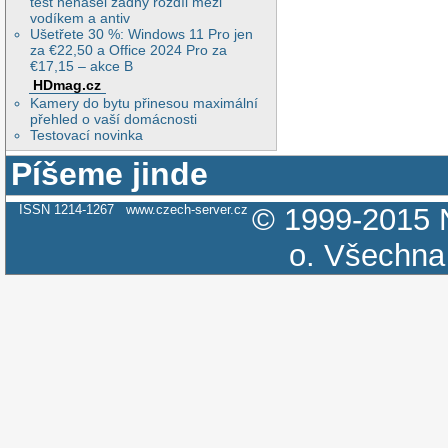
test nenašel žádný rozdíl mezi
vodíkem a antiv
Ušetřete 30 %: Windows 11 Pro jen
za €22,50 a Office 2024 Pro za
€17,15 – akce B
HDmag.cz
Kamery do bytu přinesou maximální
přehled o vaší domácnosti
Testovací novinka
Píšeme jinde
ISSN 1214-1267
www.czech-server.cz
© 1999-2015
o.
Všechna 