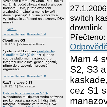
Vzhledem k tomu, že ChatGPT i Roblox
oznámily počet uživatelů nad prahovou
27.1.2006
hodnotou DSA, je toto označení
„rozhodně možné“ a mohlo by „přijít
switch ka
dříve či později“. On-line platformy a
vyhledávače zařazené na seznamy DSA
musejí
downlink
…
více »
Přečteno:
Ladislav Hagara
|
Komentářů: 4
Cloudflare OS
Odpovědě
5.8. 17:00 | Zajímavý software
Společnost Cloudflare
představila
Cloudflare OS
(
GitHub
), tj. open
Mam 4 s
source platformu navrženou pro
integraci umělé inteligence (agentů)
přímo do pracovních procesů
S2, S3 a
organizací.
Ladislav Hagara
|
Komentářů: 0
kaskade,
RawTherapee 5.13
5.8. 12:44 | Nová verze
cez S1 s
Byla vydána nová verze 5.13
svobodného multiplatformního softwaru
manazov
pro konverzi a zpracování digitálních
fotografií primárně ve formátů RAW