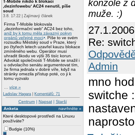
konzole z d
T-Mobile nikdo k blokaci
‚dezinfowebu‘ AC24 nenutil, píše
soud
muže. :)
3.8. 17:22 | Zajímavý článek
Firma T-Mobile blokovala
27.1.200
„dezinformační web“ AC24 bez toho,
aniž by k tomu měla závazný pokyn
orgánů veřejné moci
. Píše to ve svém
Re: switc
rozsudku Městský soud v Praze, který
po čtyřech letech uzavřel kauzu blokace
Odpovědě
zmíněného webu. Operátor musí
uhradit škodu ve výši 35 tisíc korun.
Advokát společnosti T-Mobile se snažil i
Admin
u odvolacího senátu argumentovat tím,
že firma jednala v dobré víře, když na
stránky omezila přístup poté, co ji k
mno hodi
tomu vyzvalo
…
více »
switche 
Ladislav Hagara
|
Komentářů: 71
Centrum
|
Napsat
|
Starší
nastaven
Anketa
navrhněte »
Které desktopové prostředí na Linuxu
naprosto
používáte?
Budgie
(
10%
)