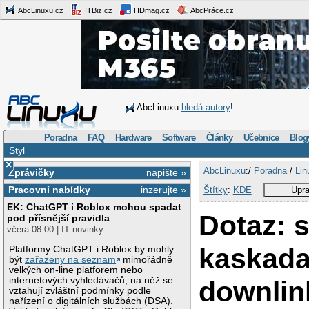
AbcLinuxu.cz
ITBiz.cz
HDmag.cz
AbcPráce.cz
AbcLinuxu
hledá autory
!
Poradna
FAQ
Hardware
Software
Články
Učebnice
Blog
Styl
×
AbcLinuxu
:/
Poradna
/
Lin
Zprávičky
napište »
Pracovní nabídky
inzerujte »
Štítky
:
KDE
Upra
EK: ChatGPT i Roblox mohou spadat
Dotaz: 
pod přísnější pravidla
včera 08:00 | IT novinky
kaskada
Platformy ChatGPT i Roblox by mohly
být
zařazeny na seznam
mimořádně
velkých on-line platforem nebo
internetových vyhledávačů, na něž se
downlin
vztahují zvláštní podmínky podle
nařízení o digitálních službách (DSA).