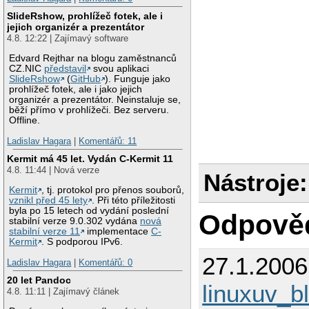
SlideRshow, prohlížeč fotek, ale i
jejich organizér a prezentátor
4.8. 12:22 | Zajímavý software
Edvard Rejthar na blogu zaměstnanců
CZ.NIC
představil
svou aplikaci
SlideRshow
(
GitHub
). Funguje jako
prohlížeč fotek, ale i jako jejich
organizér a prezentátor. Neinstaluje se,
běží přímo v prohlížeči. Bez serveru.
Offline.
Ladislav Hagara
|
Komentářů: 11
Kermit má 45 let. Vydán C-Kermit 11
4.8. 11:44 | Nová verze
Nástroje:
Kermit
, tj. protokol pro přenos souborů,
vznikl před 45 lety
. Při této příležitosti
byla po 15 letech od vydání poslední
Odpově
stabilní verze 9.0.302 vydána
nová
stabilní verze 11
implementace
C-
Kermit
. S podporou IPv6.
27.1.200
Ladislav Hagara
|
Komentářů: 0
20 let Pandoc
linuxuv_b
4.8. 11:11 | Zajímavý článek