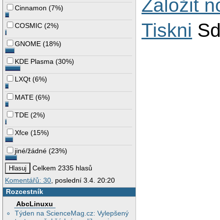
Založit 
Cinnamon
(
7%
)
Tiskni
Sd
COSMIC
(
2%
)
GNOME
(
18%
)
KDE Plasma
(
30%
)
LXQt
(
6%
)
MATE
(
6%
)
TDE
(
2%
)
Xfce
(
15%
)
jiné/žádné
(
23%
)
Celkem 2335 hlasů
Komentářů: 30
, poslední 3.4. 20:20
Rozcestník
AbcLinuxu
Týden na ScienceMag.cz: Vylepšený