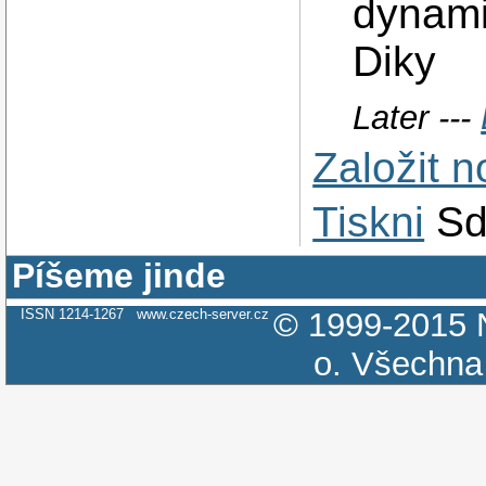
dynamic
Diky
Later ---
Založit 
Tiskni
Sd
Píšeme jinde
ISSN 1214-1267
www.czech-server.cz
© 1999-2015
o.
Všechna 