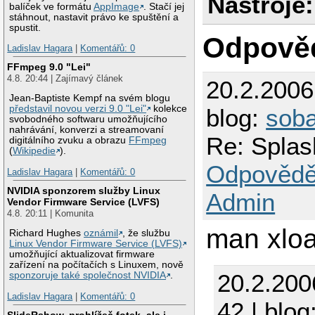
Nástroje:
balíček ve formátu
AppImage
. Stačí jej
stáhnout, nastavit právo ke spuštění a
spustit.
Odpově
Ladislav Hagara
|
Komentářů: 0
FFmpeg 9.0 "Lei"
4.8. 20:44 | Zajímavý článek
20.2.200
Jean-Baptiste Kempf na svém blogu
představil novou verzi 9.0 "Lei"
kolekce
blog:
sob
svobodného softwaru umožňujícího
nahrávání, konverzi a streamovaní
Re: Splas
digitálního zvuku a obrazu
FFmpeg
(
Wikipedie
).
Odpovědě
Ladislav Hagara
|
Komentářů: 0
NVIDIA sponzorem služby Linux
Admin
Vendor Firmware Service (LVFS)
4.8. 20:11 | Komunita
man xlo
Richard Hughes
oznámil
, že službu
Linux Vendor Firmware Service (LVFS)
umožňující aktualizovat firmware
zařízení na počítačích s Linuxem, nově
20.2.200
sponzoruje také společnost NVIDIA
.
Ladislav Hagara
|
Komentářů: 0
42 | blog
SlideRshow, prohlížeč fotek, ale i