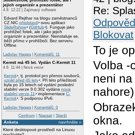
jejich organizér a prezentátor
Re: Spla
4.8. 12:22 | Zajímavý software
Edvard Rejthar na blogu zaměstnanců
Odpověd
CZ.NIC
představil
svou aplikaci
SlideRshow
(
GitHub
). Funguje jako
Blokovat
prohlížeč fotek, ale i jako jejich
organizér a prezentátor. Neinstaluje se,
běží přímo v prohlížeči. Bez serveru.
Offline.
To je o
Ladislav Hagara
|
Komentářů: 11
Volba -
Kermit má 45 let. Vydán C-Kermit 11
4.8. 11:44 | Nová verze
neni na
Kermit
, tj. protokol pro přenos souborů,
vznikl před 45 lety
. Při této příležitosti
byla po 15 letech od vydání poslední
nahore)
stabilní verze 9.0.302 vydána
nová
stabilní verze 11
implementace
C-
Kermit
. S podporou IPv6.
Obrazek
Ladislav Hagara
|
Komentářů: 0
Centrum
|
Napsat
|
Starší
okna.
Anketa
navrhněte »
Které desktopové prostředí na Linuxu
používáte?