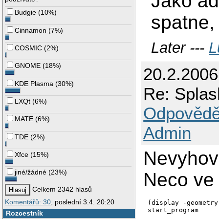
Jako ad
Budgie
(
10%
)
spatne, 
Cinnamon
(
7%
)
Later ---
L
COSMIC
(
2%
)
GNOME
(
18%
)
20.2.2006
KDE Plasma
(
30%
)
Re: Splas
LXQt
(
6%
)
Odpovědě
MATE
(
6%
)
Admin
TDE
(
2%
)
Nevyhov
Xfce
(
15%
)
jiné/žádné
(
23%
)
Neco ve 
Celkem 2342 hlasů
Komentářů: 30
, poslední 3.4. 20:20
(display -geometry
Rozcestník