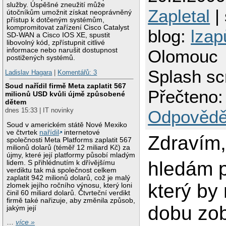
služby. Úspěšné zneužití může
Zapletal
| 
útočníkům umožnit získat neoprávněný
přístup k dotčeným systémům,
kompromitovat zařízení Cisco Catalyst
blog:
lzap
SD-WAN a Cisco IOS XE, spustit
libovolný kód, zpřístupnit citlivé
informace nebo narušit dostupnost
Olomouc
postižených systémů.
Splash sc
Ladislav Hagara
|
Komentářů: 3
Soud nařídil firmě Meta zaplatit 567
Přečteno:
milionů USD kvůli újmě způsobené
dětem
dnes 15:33 | IT novinky
Odpovědě
Soud v americkém státě Nové Mexiko
ve čtvrtek
nařídil
internetové
Zdravím
společnosti Meta Platforms zaplatit 567
milionů dolarů (téměř 12 miliard Kč) za
újmy, které její platformy působí mladým
hledám 
lidem. S přihlédnutím k dřívějšímu
verdiktu tak má společnost celkem
zaplatit 942 milionů dolarů, což je malý
který by 
zlomek jejího ročního výnosu, který loni
činil 60 miliard dolarů. Čtvrteční verdikt
firmě také nařizuje, aby změnila způsob,
dobu zob
jakým její
…
více »