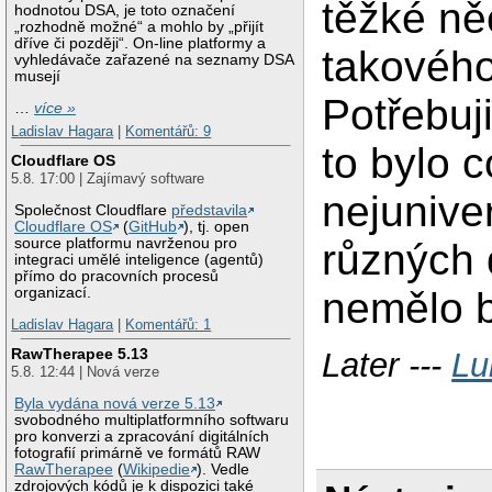
těžké ně
hodnotou DSA, je toto označení
„rozhodně možné“ a mohlo by „přijít
dříve či později“. On-line platformy a
takovéh
vyhledávače zařazené na seznamy DSA
musejí
Potřebuj
…
více »
Ladislav Hagara
|
Komentářů: 9
to bylo 
Cloudflare OS
5.8. 17:00 | Zajímavý software
nejunive
Společnost Cloudflare
představila
Cloudflare OS
(
GitHub
), tj. open
source platformu navrženou pro
různých 
integraci umělé inteligence (agentů)
přímo do pracovních procesů
organizací.
nemělo b
Ladislav Hagara
|
Komentářů: 1
RawTherapee 5.13
Later ---
Lu
5.8. 12:44 | Nová verze
Byla vydána nová verze 5.13
svobodného multiplatformního softwaru
pro konverzi a zpracování digitálních
fotografií primárně ve formátů RAW
RawTherapee
(
Wikipedie
). Vedle
zdrojových kódů je k dispozici také