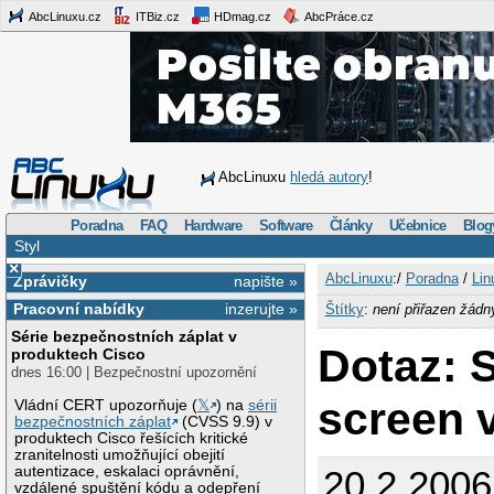
AbcLinuxu.cz
ITBiz.cz
HDmag.cz
AbcPráce.cz
AbcLinuxu
hledá autory
!
Poradna
FAQ
Hardware
Software
Články
Učebnice
Blog
Styl
×
AbcLinuxu
:/
Poradna
/
Lin
Zprávičky
napište »
Pracovní nabídky
inzerujte »
Štítky
:
není přiřazen žádn
Série bezpečnostních záplat v
Dotaz: 
produktech Cisco
dnes 16:00 | Bezpečnostní upozornění
screen v
Vládní CERT upozorňuje (
𝕏
) na
sérii
bezpečnostních záplat
(CVSS 9.9) v
produktech Cisco řešících kritické
zranitelnosti umožňující obejití
autentizace, eskalaci oprávnění,
20.2.200
vzdálené spuštění kódu a odepření