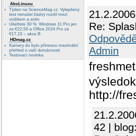
AbcLinuxu
Týden na ScienceMag.cz: Vylepšený
21.2.2006
test nenašel žádný rozdíl mezi
vodíkem a antiv
Re: Splas
Ušetřete 30 %: Windows 11 Pro jen
za €22,50 a Office 2024 Pro za
€17,15 – akce B
Odpovědě
HDmag.cz
Kamery do bytu přinesou maximální
Admin
přehled o vaší domácnosti
Testovací novinka
freshmet
výsledo
http://fr
21.2.200
42 | blog