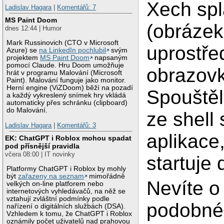
Xech spl
Ladislav Hagara
|
Komentářů: 7
MS Paint Doom
(obrázek
dnes 12:44 | Humor
Mark Russinovich (CTO v Microsoft
uprostře
Azure) se
na LinkedIn pochlubil
svým
projektem
MS Paint Doom
napsaným
pomocí Claude. Hru Doom umožňuje
obrazovk
hrát v programu Malování (Microsoft
Paint). Malování funguje jako monitor.
Herní engine (ViZDoom) běží na pozadí
Spouštěl
a každý vykreslený snímek hry vkládá
automaticky přes schránku (clipboard)
do Malování.
ze shell 
Ladislav Hagara
|
Komentářů: 3
aplikace,
EK: ChatGPT i Roblox mohou spadat
pod přísnější pravidla
včera 08:00 | IT novinky
startuje 
Platformy ChatGPT i Roblox by mohly
být
zařazeny na seznam
mimořádně
Nevíte 
velkých on-line platforem nebo
internetových vyhledávačů, na něž se
vztahují zvláštní podmínky podle
podobné
nařízení o digitálních službách (DSA).
Vzhledem k tomu, že ChatGPT i Roblox
oznámily počet uživatelů nad prahovou