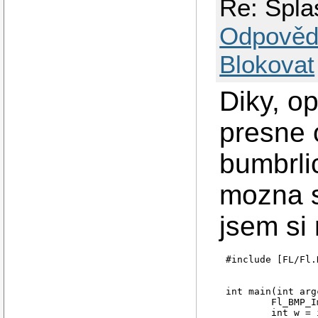
Re: Spla
Odpověd
Blokovat
Diky, o
presne o
bumbrli
mozna s
jsem si
#include [FL/Fl.H
int main(int arg
        Fl_BMP_I
        int w = 