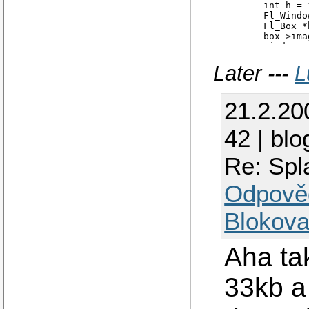
        int h = 
        Fl_Windo
        Fl_Box *
        box->ima
        window->
        window->
Later ---
L
        window->
        window->
        return F
21.2.20
42 | blo
Re: Spl
Odpově
Blokova
Aha tak
33kb a