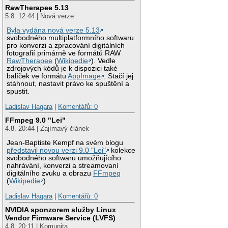
RawTherapee 5.13
5.8. 12:44 | Nová verze
Byla vydána nová verze 5.13
svobodného multiplatformního softwaru
pro konverzi a zpracování digitálních
fotografií primárně ve formátů RAW
RawTherapee
(
Wikipedie
). Vedle
zdrojových kódů je k dispozici také
balíček ve formátu
AppImage
. Stačí jej
stáhnout, nastavit právo ke spuštění a
spustit.
Ladislav Hagara
|
Komentářů: 0
FFmpeg 9.0 "Lei"
4.8. 20:44 | Zajímavý článek
Jean-Baptiste Kempf na svém blogu
představil novou verzi 9.0 "Lei"
kolekce
svobodného softwaru umožňujícího
nahrávání, konverzi a streamovaní
digitálního zvuku a obrazu
FFmpeg
(
Wikipedie
).
Ladislav Hagara
|
Komentářů: 0
NVIDIA sponzorem služby Linux
Vendor Firmware Service (LVFS)
4.8. 20:11 | Komunita