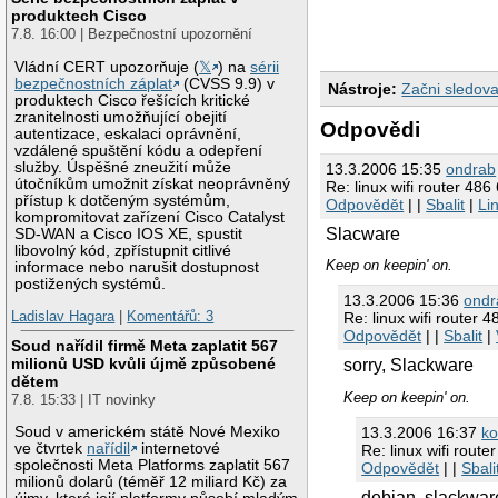
produktech Cisco
7.8. 16:00 | Bezpečnostní upozornění
Vládní CERT upozorňuje (
𝕏
) na
sérii
bezpečnostních záplat
(CVSS 9.9) v
Nástroje:
Začni sledova
produktech Cisco řešících kritické
zranitelnosti umožňující obejití
Odpovědi
autentizace, eskalaci oprávnění,
vzdálené spuštění kódu a odepření
služby. Úspěšné zneužití může
13.3.2006 15:35
ondrab
útočníkům umožnit získat neoprávněný
Re: linux wifi router 4
přístup k dotčeným systémům,
Odpovědět
| |
Sbalit
|
Li
kompromitovat zařízení Cisco Catalyst
Slacware
SD-WAN a Cisco IOS XE, spustit
libovolný kód, zpřístupnit citlivé
Keep on keepin' on.
informace nebo narušit dostupnost
postižených systémů.
13.3.2006 15:36
ondr
Ladislav Hagara
|
Komentářů: 3
Re: linux wifi router
Odpovědět
| |
Sbalit
|
Soud nařídil firmě Meta zaplatit 567
milionů USD kvůli újmě způsobené
sorry, Slackware
dětem
Keep on keepin' on.
7.8. 15:33 | IT novinky
Soud v americkém státě Nové Mexiko
13.3.2006 16:37
ko
ve čtvrtek
nařídil
internetové
Re: linux wifi rout
společnosti Meta Platforms zaplatit 567
Odpovědět
| |
Sbali
milionů dolarů (téměř 12 miliard Kč) za
debian, slackware