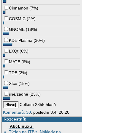
Cinnamon
(
7%
)
COSMIC
(
2%
)
GNOME
(
18%
)
KDE Plasma
(
30%
)
LXQt
(
6%
)
MATE
(
6%
)
TDE
(
2%
)
Xfce
(
15%
)
jiné/žádné
(
23%
)
Celkem 2355 hlasů
Komentářů: 30
, poslední 3.4. 20:20
Rozcestník
AbcLinuxu
Týden na ITBiz: Náklady na