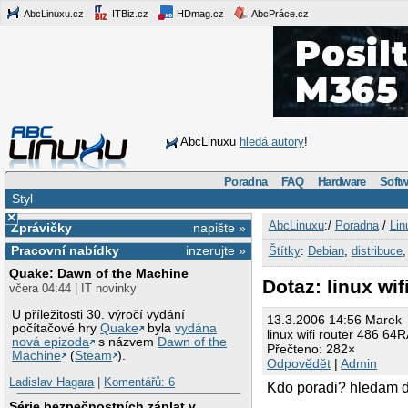
AbcLinuxu.cz
ITBiz.cz
HDmag.cz
AbcPráce.cz
AbcLinuxu
hledá autory
!
Poradna
FAQ
Hardware
Softw
Styl
×
AbcLinuxu
:/
Poradna
/
Lin
Zprávičky
napište »
Pracovní nabídky
inzerujte »
Štítky
:
Debian
,
distribuce
Quake: Dawn of the Machine
Dotaz: linux wi
včera 04:44 | IT novinky
U příležitosti 30. výročí vydání
13.3.2006 14:56 Marek
počítačové hry
Quake
byla
vydána
linux wifi router 486 64
nová epizoda
s názvem
Dawn of the
Přečteno: 282×
Machine
(
Steam
).
Odpovědět
|
Admin
Ladislav Hagara
|
Komentářů: 6
Kdo poradi? hledam di
Série bezpečnostních záplat v