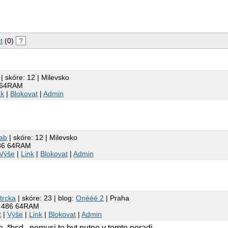
t
(0)
?
| skóre: 12 | Milevsko
86 64RAM
nk
|
Blokovat
|
Admin
ab
| skóre: 12 | Milevsko
 486 64RAM
Výše
|
Link
|
Blokovat
|
Admin
trcka
| skóre: 23 | blog:
Onééé 2
| Praha
er 486 64RAM
t
|
Výše
|
Link
|
Blokovat
|
Admin
, *bsd.. nemusi to byt nutne v tomto poradi.