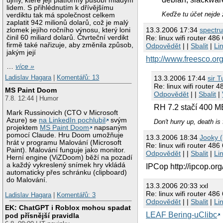
újmy, které její platformy působí mladým
lidem. S přihlédnutím k dřívějšímu
Keďže tu účet nejde 
verdiktu tak má společnost celkem
zaplatit 942 milionů dolarů, což je malý
13.3.2006 17:34
spectr
zlomek jejího ročního výnosu, který loni
činil 60 miliard dolarů. Čtvrteční verdikt
Re: linux wifi router 4
firmě také nařizuje, aby změnila způsob,
Odpovědět
| |
Sbalit
|
Li
jakým její
http://www.freesco.org
…
více »
Ladislav Hagara
|
Komentářů: 13
13.3.2006 17:44
sir T
Re: linux wifi router
MS Paint Doom
Odpovědět
| |
Sbalit
|
7.8. 12:44 | Humor
RH 7.2 stačí 400 
Mark Russinovich (CTO v Microsoft
Azure) se
na LinkedIn pochlubil
svým
Don't hurry up, death is 
projektem
MS Paint Doom
napsaným
pomocí Claude. Hru Doom umožňuje
13.3.2006 18:34
Jooky (
hrát v programu Malování (Microsoft
Re: linux wifi router 4
Paint). Malování funguje jako monitor.
Odpovědět
| |
Sbalit
|
Li
Herní engine (ViZDoom) běží na pozadí
a každý vykreslený snímek hry vkládá
IPCop http://ipcop.org
automaticky přes schránku (clipboard)
do Malování.
13.3.2006 20:33 xxl
Re: linux wifi router 4
Ladislav Hagara
|
Komentářů: 3
Odpovědět
| |
Sbalit
|
Li
EK: ChatGPT i Roblox mohou spadat
LEAF Bering-uClibc
pod přísnější pravidla