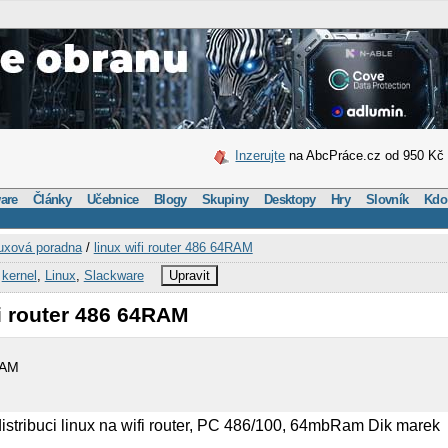
Inzerujte
na AbcPráce.cz od 950 Kč
are
Články
Učebnice
Blogy
Skupiny
Desktopy
Hry
Slovník
Kdo
uxová poradna
/
linux wifi router 486 64RAM
,
kernel
,
Linux
,
Slackware
Upravit
fi router 486 64RAM
RAM
stribuci linux na wifi router, PC 486/100, 64mbRam Dik marek