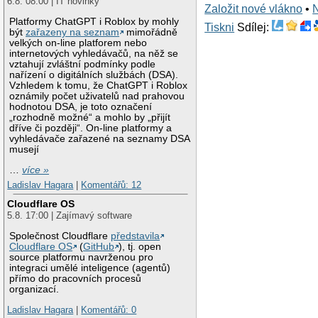
6.8. 08:00 | IT novinky
Založit nové vlákno
•
Platformy ChatGPT i Roblox by mohly
Tiskni
Sdílej:
být
zařazeny na seznam
mimořádně
velkých on-line platforem nebo
internetových vyhledávačů, na něž se
vztahují zvláštní podmínky podle
nařízení o digitálních službách (DSA).
Vzhledem k tomu, že ChatGPT i Roblox
oznámily počet uživatelů nad prahovou
hodnotou DSA, je toto označení
„rozhodně možné“ a mohlo by „přijít
dříve či později“. On-line platformy a
vyhledávače zařazené na seznamy DSA
musejí
…
více »
Ladislav Hagara
|
Komentářů: 12
Cloudflare OS
5.8. 17:00 | Zajímavý software
Společnost Cloudflare
představila
Cloudflare OS
(
GitHub
), tj. open
source platformu navrženou pro
integraci umělé inteligence (agentů)
přímo do pracovních procesů
organizací.
Ladislav Hagara
|
Komentářů: 0