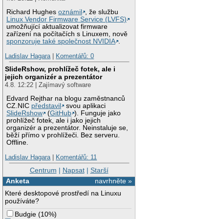
Richard Hughes
oznámil
, že službu
Linux Vendor Firmware Service (LVFS)
umožňující aktualizovat firmware
zařízení na počítačích s Linuxem, nově
sponzoruje také společnost NVIDIA
.
Ladislav Hagara
|
Komentářů: 0
SlideRshow, prohlížeč fotek, ale i
jejich organizér a prezentátor
4.8. 12:22 | Zajímavý software
Edvard Rejthar na blogu zaměstnanců
CZ.NIC
představil
svou aplikaci
SlideRshow
(
GitHub
). Funguje jako
prohlížeč fotek, ale i jako jejich
organizér a prezentátor. Neinstaluje se,
běží přímo v prohlížeči. Bez serveru.
Offline.
Ladislav Hagara
|
Komentářů: 11
Centrum
|
Napsat
|
Starší
Anketa
navrhněte »
Které desktopové prostředí na Linuxu
používáte?
Budgie
(
10%
)