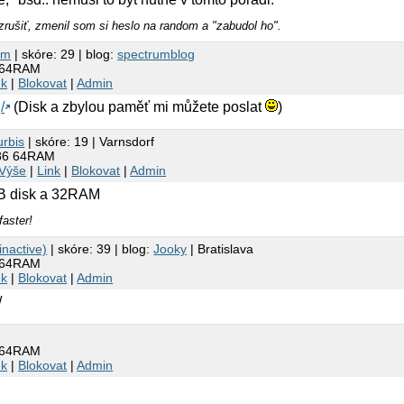
zrušiť, zmenil som si heslo na random a "zabudol ho".
um
| skóre: 29 | blog:
spectrumblog
86 64RAM
nk
|
Blokovat
|
Admin
/
(Disk a zbylou paměť mi můžete poslat
)
urbis
| skóre: 19 | Varnsdorf
 486 64RAM
Výše
|
Link
|
Blokovat
|
Admin
MB disk a 32RAM
faster!
inactive)
| skóre: 39 | blog:
Jooky
| Bratislava
86 64RAM
nk
|
Blokovat
|
Admin
/
86 64RAM
nk
|
Blokovat
|
Admin