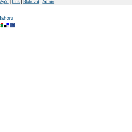
Výše
|
Link
|
Blokovat
|
Admin
Nahoru