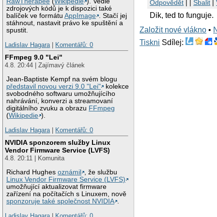
RawTherapee
(
Wikipedie
). Vedle
Odpovědět
| |
Sbalit
|
zdrojových kódů je k dispozici také
Dik, ted to funguje.
balíček ve formátu
AppImage
. Stačí jej
stáhnout, nastavit právo ke spuštění a
Založit nové vlákno
•
spustit.
Tiskni
Sdílej:
Ladislav Hagara
|
Komentářů: 0
FFmpeg 9.0 "Lei"
4.8. 20:44 | Zajímavý článek
Jean-Baptiste Kempf na svém blogu
představil novou verzi 9.0 "Lei"
kolekce
svobodného softwaru umožňujícího
nahrávání, konverzi a streamovaní
digitálního zvuku a obrazu
FFmpeg
(
Wikipedie
).
Ladislav Hagara
|
Komentářů: 0
NVIDIA sponzorem služby Linux
Vendor Firmware Service (LVFS)
4.8. 20:11 | Komunita
Richard Hughes
oznámil
, že službu
Linux Vendor Firmware Service (LVFS)
umožňující aktualizovat firmware
zařízení na počítačích s Linuxem, nově
sponzoruje také společnost NVIDIA
.
Ladislav Hagara
|
Komentářů: 0