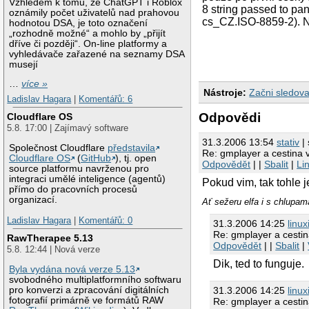
Vzhledem k tomu, že ChatGPT i Roblox
8 string passed to p
oznámily počet uživatelů nad prahovou
cs_CZ.ISO-8859-2). N
hodnotou DSA, je toto označení
„rozhodně možné“ a mohlo by „přijít
dříve či později“. On-line platformy a
vyhledávače zařazené na seznamy DSA
musejí
…
více »
Nástroje:
Začni sledova
Ladislav Hagara
|
Komentářů: 6
Odpovědi
Cloudflare OS
5.8. 17:00 | Zajímavý software
31.3.2006 13:54
stativ
| 
Společnost Cloudflare
představila
Re: gmplayer a cestina
Cloudflare OS
(
GitHub
), tj. open
Odpovědět
| |
Sbalit
|
Li
source platformu navrženou pro
integraci umělé inteligence (agentů)
Pokud vim, tak tohle 
přímo do pracovních procesů
organizací.
Ať sežeru elfa i s chlupam
Ladislav Hagara
|
Komentářů: 0
31.3.2006 14:25
linux
Re: gmplayer a cesti
RawTherapee 5.13
Odpovědět
| |
Sbalit
|
5.8. 12:44 | Nová verze
Dik, ted to funguje.
Byla vydána nová verze 5.13
svobodného multiplatformního softwaru
pro konverzi a zpracování digitálních
31.3.2006 14:25
linux
fotografií primárně ve formátů RAW
Re: gmplayer a cesti