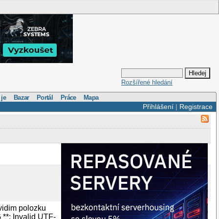
Rozšířené hledání
 je
Bazar
Portál
Práce
Mapa
Přihlášení
|
Registrace
vidim polozku
*: Invalid UTF-