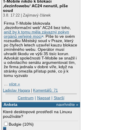
T-Mobile nikdo k blokaci
‚dezinfowebu‘ AC24 nenutil, píše
soud
3.8. 17:22 | Zajímavý článek
Firma T-Mobile blokovala
„dezinformační web“ AC24 bez toho,
aniž by k tomu měla závazný pokyn
orgánů veřejné moci
. Píše to ve svém
rozsudku Městský soud v Praze, který
po čtyřech letech uzavřel kauzu blokace
zmíněného webu. Operátor musí
uhradit škodu ve výši 35 tisíc korun.
Advokát společnosti T-Mobile se snažil i
u odvolacího senátu argumentovat tím,
že firma jednala v dobré víře, když na
stránky omezila přístup poté, co ji k
tomu vyzvalo
…
více »
Ladislav Hagara
|
Komentářů: 71
Centrum
|
Napsat
|
Starší
Anketa
navrhněte »
Které desktopové prostředí na Linuxu
používáte?
Budgie
(
10%
)