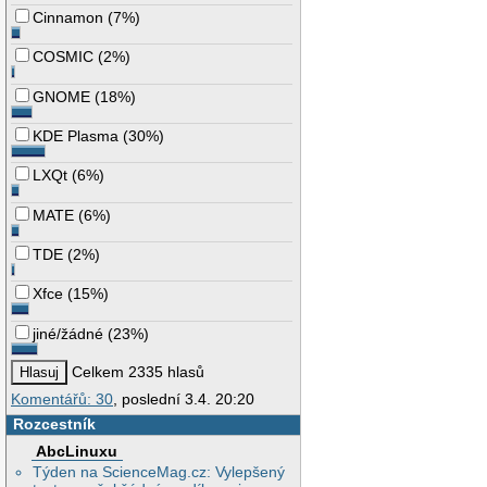
Cinnamon
(
7%
)
COSMIC
(
2%
)
GNOME
(
18%
)
KDE Plasma
(
30%
)
LXQt
(
6%
)
MATE
(
6%
)
TDE
(
2%
)
Xfce
(
15%
)
jiné/žádné
(
23%
)
Celkem 2335 hlasů
Komentářů: 30
, poslední 3.4. 20:20
Rozcestník
AbcLinuxu
Týden na ScienceMag.cz: Vylepšený