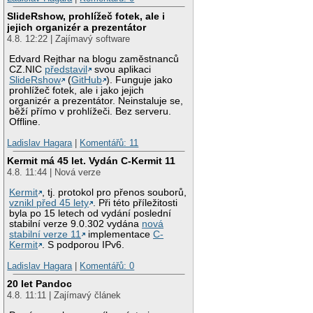
SlideRshow, prohlížeč fotek, ale i
jejich organizér a prezentátor
4.8. 12:22 | Zajímavý software
Edvard Rejthar na blogu zaměstnanců
CZ.NIC
představil
svou aplikaci
SlideRshow
(
GitHub
). Funguje jako
prohlížeč fotek, ale i jako jejich
organizér a prezentátor. Neinstaluje se,
běží přímo v prohlížeči. Bez serveru.
Offline.
Ladislav Hagara
|
Komentářů: 11
Kermit má 45 let. Vydán C-Kermit 11
4.8. 11:44 | Nová verze
Kermit
, tj. protokol pro přenos souborů,
vznikl před 45 lety
. Při této příležitosti
byla po 15 letech od vydání poslední
stabilní verze 9.0.302 vydána
nová
stabilní verze 11
implementace
C-
Kermit
. S podporou IPv6.
Ladislav Hagara
|
Komentářů: 0
20 let Pandoc
4.8. 11:11 | Zajímavý článek