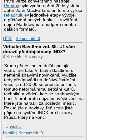
První verze konverzního nástroje
Pandoc
byla vydána před 20 lety. Jeho
autor John MacFarlane při tomto výročí
rekapituluje
jednotlivé etapy vývoje
a přidávání nových funkcí – rozšíření
nejen Markdownu a podporu mnoha
dalších formátů.
|🇵🇸
|
Komentářů: 0
Virtuální Bastlírna vol. 65: Už vám
dorazil předobjednaný INDX?
4.8. 00:55 | Pozvánky
Srpen přinesl nejen další spalující
vedro, ale také Virtuální Bastlírnu s
neméně žhavými novinkami. Využijte
tedy předpovědi na deštivý čtvrteční
večer a od 20:00 se připojte online k
tomuto neformálnímu setkání kutilů,
techniků a vědců, kde se strahovskými
bastlíři proberete nejzajímavější věci, na
které jste narazili za poslední měsíc.
Pokud jde o novinky, řeč zcela jistě
přijde na systém INDX pro tiskárny
Průša, který na konci
…
více »
bkralik
|
Komentářů: 0