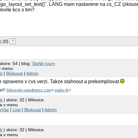
ango_layout_set_text()". LANG mam nastavene na cs_CZ (zkouse
evite kco s tim?
t
(0)
?
skóre: 54 | blog:
SlaNé roury
 v menu
nk
|
Blokovat
|
Admin
je opraveno v cvs verzi. Takze stahnout a prekompilovat
a!!!
ljirkovsky.wordpress.com
stativ.tk
ik
| skóre: 32 | Milovice
na v menu
Výše
|
Link
|
Blokovat
|
Admin
ik
| skóre: 32 | Milovice
na v menu