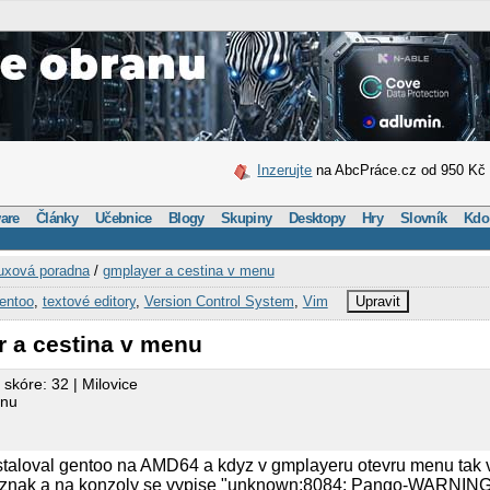
Inzerujte
na AbcPráce.cz od 950 Kč
are
Články
Učebnice
Blogy
Skupiny
Desktopy
Hry
Slovník
Kdo
uxová poradna
/
gmplayer a cestina v menu
entoo
,
textové editory
,
Version Control System
,
Vim
Upravit
r a cestina v menu
 skóre: 32 | Milovice
enu
staloval gentoo na AMD64 a kdyz v gmplayeru otevru menu tak 
 znak a na konzoly se vypise "unknown:8084: Pango-WARNING *