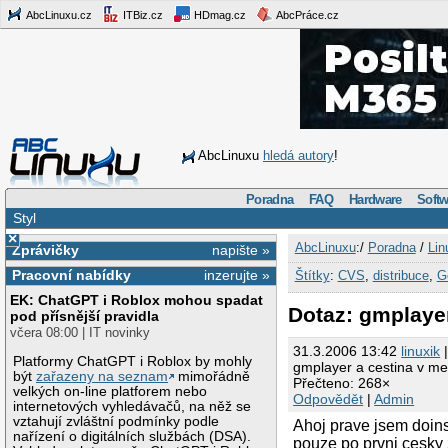
AbcLinuxu.cz
ITBiz.cz
HDmag.cz
AbcPráce.cz
AbcLinuxu
hledá autory
!
Poradna
FAQ
Hardware
Softw
Styl
×
AbcLinuxu
:/
Poradna
/
Lin
Zprávičky
napište »
Pracovní nabídky
inzerujte »
Štítky
:
CVS
,
distribuce
,
G
EK: ChatGPT i Roblox mohou spadat
Dotaz: gmplaye
pod přísnější pravidla
včera 08:00 | IT novinky
31.3.2006 13:42
linuxik
|
Platformy ChatGPT i Roblox by mohly
gmplayer a cestina v m
být
zařazeny na seznam
mimořádně
Přečteno: 268×
velkých on-line platforem nebo
Odpovědět
|
Admin
internetových vyhledávačů, na něž se
vztahují zvláštní podmínky podle
Ahoj prave jsem doin
nařízení o digitálních službách (DSA).
pouze po prvni cesky