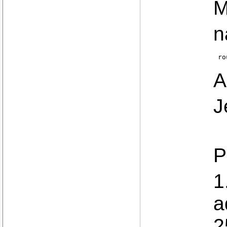
M
n
ro
A
J
P
1
a
2