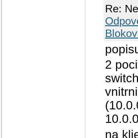
Re: Ne
Odpov
Blokov
popisu
2 poci
switc
vnitrn
(10.0.
10.0.0
na kl