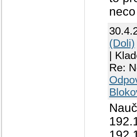
neco
30.4.
(Doli)
| Kla
Re: N
Odpo
Bloko
Naučt
192.1
192.