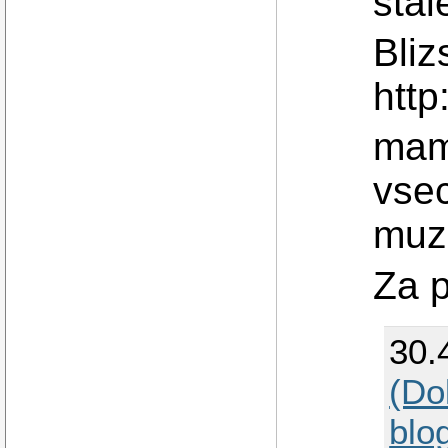
stal
Bliz
htt
mam
vsec
muz
Za 
30.
(Dol
blo