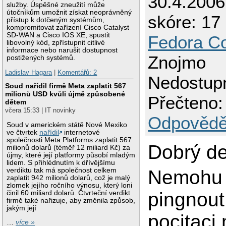
30.4.2006
služby. Úspěšné zneužití může
útočníkům umožnit získat neoprávněný
skóre: 17 
přístup k dotčeným systémům,
kompromitovat zařízení Cisco Catalyst
SD-WAN a Cisco IOS XE, spustit
Fedora Co
libovolný kód, zpřístupnit citlivé
informace nebo narušit dostupnost
Znojmo
postižených systémů.
Ladislav Hagara
|
Komentářů: 2
Nedostupn
Soud nařídil firmě Meta zaplatit 567
milionů USD kvůli újmě způsobené
Přečteno:
dětem
včera 15:33 | IT novinky
Odpovědě
Soud v americkém státě Nové Mexiko
ve čtvrtek
nařídil
internetové
společnosti Meta Platforms zaplatit 567
Dobrý de
milionů dolarů (téměř 12 miliard Kč) za
újmy, které její platformy působí mladým
lidem. S přihlédnutím k dřívějšímu
verdiktu tak má společnost celkem
Nemohu
zaplatit 942 milionů dolarů, což je malý
zlomek jejího ročního výnosu, který loni
pingnout 
činil 60 miliard dolarů. Čtvrteční verdikt
firmě také nařizuje, aby změnila způsob,
jakým její
pocitaci 
…
více »