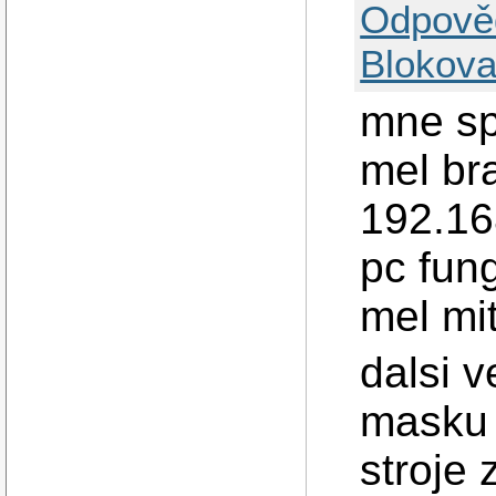
Odpově
Blokova
mne sp
mel br
192.168
pc fung
mel mi
dalsi v
masku 
stroje 