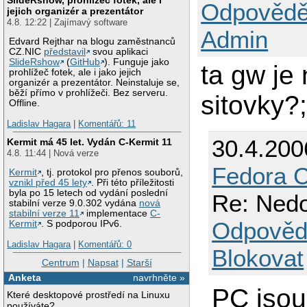
Odpovědě
jejich organizér a prezentátor
4.8. 12:22 | Zajímavý software
Admin
Edvard Rejthar na blogu zaměstnanců
CZ.NIC
představil
svou aplikaci
SlideRshow
(
GitHub
). Funguje jako
ta gw je 
prohlížeč fotek, ale i jako jejich
organizér a prezentátor. Neinstaluje se,
běží přímo v prohlížeči. Bez serveru.
sitovky?;
Offline.
Ladislav Hagara
|
Komentářů: 11
30.4.200
Kermit má 45 let. Vydán C-Kermit 11
4.8. 11:44 | Nová verze
Fedora C
Kermit
, tj. protokol pro přenos souborů,
vznikl před 45 lety
. Při této příležitosti
byla po 15 letech od vydání poslední
Re: Nedo
stabilní verze 9.0.302 vydána
nová
stabilní verze 11
implementace
C-
Odpověd
Kermit
. S podporou IPv6.
Ladislav Hagara
|
Komentářů: 0
Blokovat
Centrum
|
Napsat
|
Starší
Anketa
navrhněte »
PC jsou
Které desktopové prostředí na Linuxu
používáte?