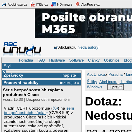
AbcLinuxu.cz
ITBiz.cz
HDmag.cz
AbcPráce.cz
AbcLinuxu
hledá autory
!
Poradna
FAQ
Hardware
Software
Články
Učebnice
Blog
Styl
×
AbcLinuxu
:/
Poradna
/
Lin
Zprávičky
napište »
Štítky
:
AbcLinuxu
,
distrib
Pracovní nabídky
inzerujte »
Windows
Upravit
Série bezpečnostních záplat v
produktech Cisco
Dotaz:
včera 16:00 | Bezpečnostní upozornění
Vládní CERT upozorňuje (
𝕏
) na
sérii
Nedostu
bezpečnostních záplat
(CVSS 9.9) v
produktech Cisco řešících kritické
zranitelnosti umožňující obejití
autentizace, eskalaci oprávnění,
vzdálené spuštění kódu a odepření