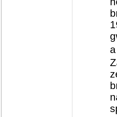
n
b
1
g
a
Z
z
b
n
s