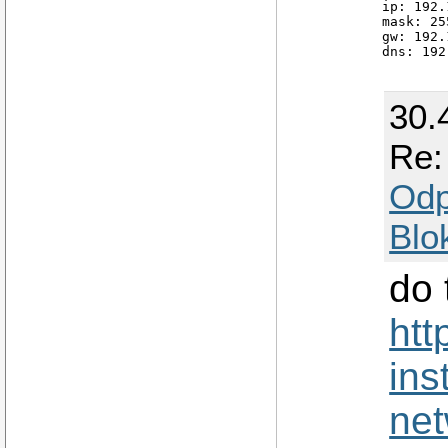
ip: 192.
mask: 25
gw: 192.
dns: 192
30.
Re:
Odp
Blo
do 
htt
ins
net