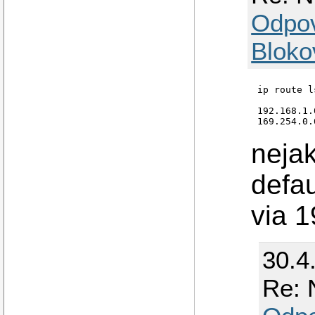
Odpo
Bloko
ip route ls
192.168.1.
nejak
defau
via 1
30.4
Re: 