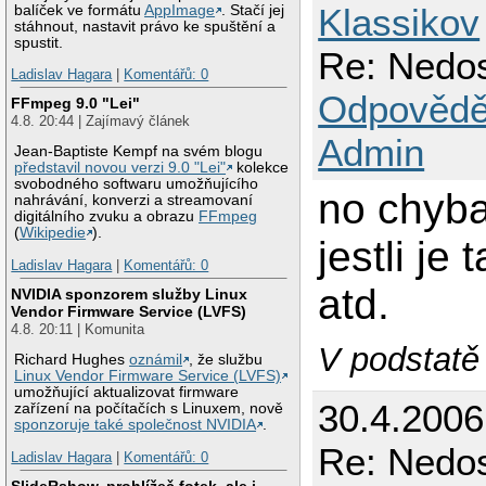
Klassikov
balíček ve formátu
AppImage
. Stačí jej
stáhnout, nastavit právo ke spuštění a
spustit.
Re: Nedos
Ladislav Hagara
|
Komentářů: 0
Odpovědě
FFmpeg 9.0 "Lei"
4.8. 20:44 | Zajímavý článek
Admin
Jean-Baptiste Kempf na svém blogu
představil novou verzi 9.0 "Lei"
kolekce
svobodného softwaru umožňujícího
no chyba 
nahrávání, konverzi a streamovaní
digitálního zvuku a obrazu
FFmpeg
(
Wikipedie
).
jestli je
Ladislav Hagara
|
Komentářů: 0
atd.
NVIDIA sponzorem služby Linux
Vendor Firmware Service (LVFS)
4.8. 20:11 | Komunita
V podstatě
Richard Hughes
oznámil
, že službu
Linux Vendor Firmware Service (LVFS)
umožňující aktualizovat firmware
30.4.2006
zařízení na počítačích s Linuxem, nově
sponzoruje také společnost NVIDIA
.
Re: Nedos
Ladislav Hagara
|
Komentářů: 0
SlideRshow, prohlížeč fotek, ale i