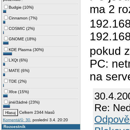
ma 2 ro
Budgie
(
10%
)
Cinnamon
(
7%
)
192.168
COSMIC
(
2%
)
192.168
GNOME
(
18%
)
pokud 
KDE Plasma
(
30%
)
PC: net
LXQt
(
6%
)
MATE
(
6%
)
na serv
TDE
(
2%
)
Xfce
(
15%
)
30.4.20
jiné/žádné
(
23%
)
Re: Ned
Celkem 2344 hlasů
Odpově
Komentářů: 30
, poslední 3.4. 20:20
Rozcestník