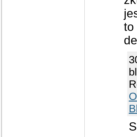
je
to
de
3
b
R
O
B
S