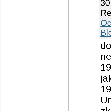
30
Re
Od
Bl
do
ne
19
ja
19
Un
zk