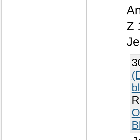
A
Z 
Je
3
(
b
R
O
B