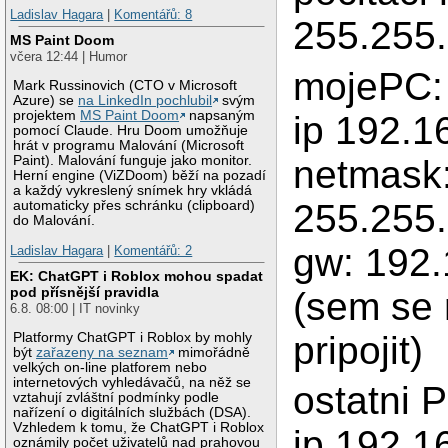
Ladislav Hagara
|
Komentářů: 8
255.255
MS Paint Doom
včera 12:44 | Humor
mojePC:
Mark Russinovich (CTO v Microsoft
Azure) se
na LinkedIn pochlubil
svým
projektem
MS Paint Doom
napsaným
ip 192.1
pomocí Claude. Hru Doom umožňuje
hrát v programu Malování (Microsoft
netmask
Paint). Malování funguje jako monitor.
Herní engine (ViZDoom) běží na pozadí
a každý vykreslený snímek hry vkládá
255.255
automaticky přes schránku (clipboard)
do Malování.
gw: 192.
Ladislav Hagara
|
Komentářů: 2
EK: ChatGPT i Roblox mohou spadat
pod přísnější pravidla
(sem se
6.8. 08:00 | IT novinky
pripojit)
Platformy ChatGPT i Roblox by mohly
být
zařazeny na seznam
mimořádně
velkých on-line platforem nebo
internetových vyhledávačů, na něž se
ostatni P
vztahují zvláštní podmínky podle
nařízení o digitálních službách (DSA).
Vzhledem k tomu, že ChatGPT i Roblox
ip 192.16
oznámily počet uživatelů nad prahovou