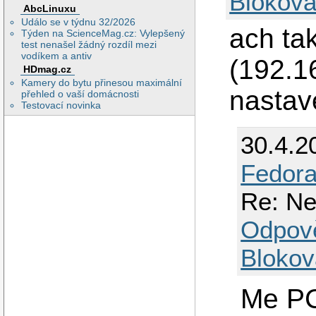
Blokova
AbcLinuxu
Událo se v týdnu 32/2026
ach ta
Týden na ScienceMag.cz: Vylepšený
test nenašel žádný rozdíl mezi
vodíkem a antiv
(192.1
HDmag.cz
Kamery do bytu přinesou maximální
nastav
přehled o vaší domácnosti
Testovací novinka
30.4.2
Fedora
Re: Ne
Odpov
Blokov
Me P