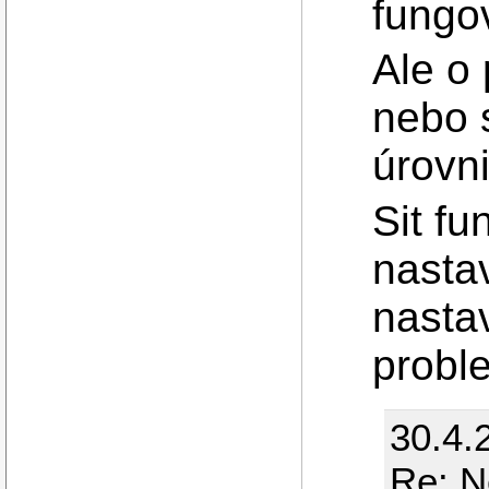
fungo
Ale o
nebo 
úrovn
Sit f
nasta
nasta
proble
30.4.
Re: N