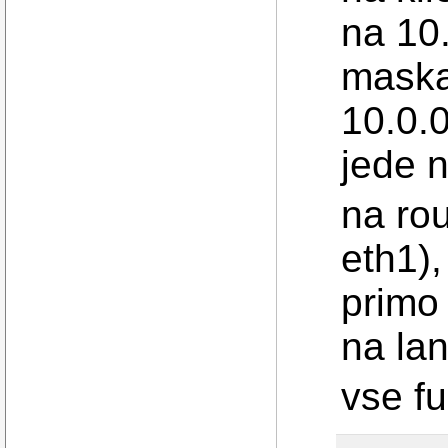
na 10.
maska
10.0.
jede n
na ro
eth1),
primo
na lan
vse f