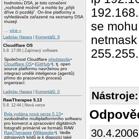
hodnotou DSA, je toto označení
„rozhodně možné“ a mohlo by „přijít
192.168
dříve či později“. On-line platformy a
vyhledávače zařazené na seznamy DSA
musejí
se mohu 
…
více »
netmask
Ladislav Hagara
|
Komentářů: 9
Cloudflare OS
255.255
5.8. 17:00 | Zajímavý software
Společnost Cloudflare
představila
Cloudflare OS
(
GitHub
), tj. open
source platformu navrženou pro
integraci umělé inteligence (agentů)
přímo do pracovních procesů
organizací.
Nástroje:
Ladislav Hagara
|
Komentářů: 0
RawTherapee 5.13
5.8. 12:44 | Nová verze
Odpově
Byla vydána nová verze 5.13
svobodného multiplatformního softwaru
pro konverzi a zpracování digitálních
fotografií primárně ve formátů RAW
30.4.200
RawTherapee
(
Wikipedie
). Vedle
zdrojových kódů je k dispozici také