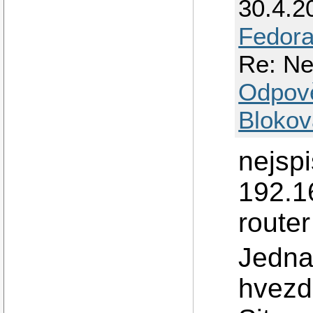
30.4.2
Fedora
Re: Ne
Odpov
Blokov
nejsp
192.1
router
Jedna 
hvezda