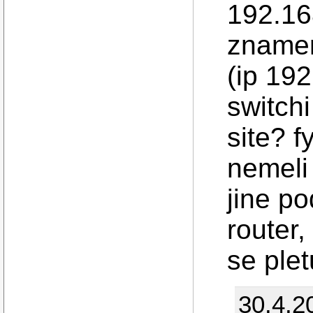
192.16
znamen
(ip 19
switch
site? f
nemeli
jine po
router
se plet
30.4.2