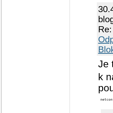
30.
blo
Re:
Odp
Blo
Je 
k n
pou
netcon