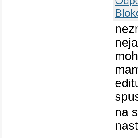
Odp
Blok
nez
neja
mohl
mam
edit
spus
na s
nas