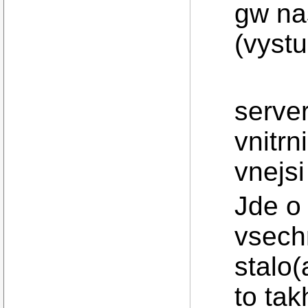
gw na
(vystu
server
vnitrn
vnejs
Jde o
vsech
stalo
to tak