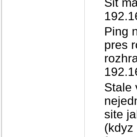
Sit m
192.1
Ping 
pres r
rozhr
192.1
Stale
nejed
site 
(kdyz