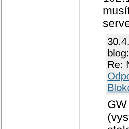
musí
serve
30.4
blog
Re: 
Odp
Blok
GW 
(vys