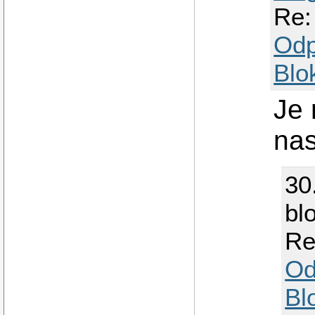
Re:
Odp
Blo
Je 
na
30
bl
Re
Od
Bl