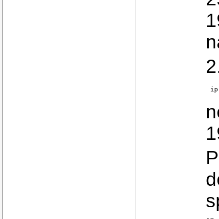
1
n
2
ip
n
1
P
d
s