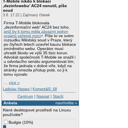
T-Mobile nikdo k blokaci
‚dezinfowebu‘ AC24 nenutil, píše
soud
3.8. 17:22 | Zajímavý článek
Firma T-Mobile blokovala
„dezinformační web“ AC24 bez toho,
aniž by k tomu měla závazný pokyn
orgánů veřejné moci
. Píše to ve svém
rozsudku Městský soud v Praze, který
po čtyřech letech uzavřel kauzu blokace
zmíněného webu. Operátor musí
uhradit škodu ve výši 35 tisíc korun.
Advokát společnosti T-Mobile se snažil i
u odvolacího senátu argumentovat tím,
že firma jednala v dobré víře, když na
stránky omezila přístup poté, co ji k
tomu vyzvalo
…
více »
Ladislav Hagara
|
Komentářů: 68
Centrum
|
Napsat
|
Starší
Anketa
navrhněte »
Které desktopové prostředí na Linuxu
používáte?
Budgie
(
10%
)