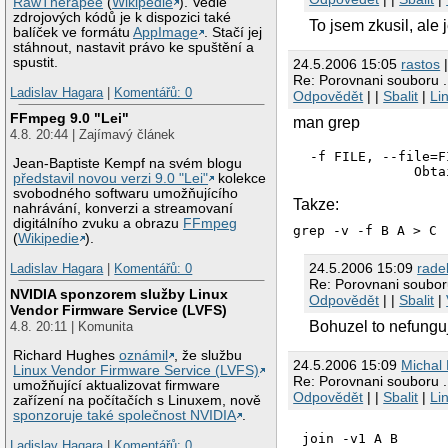
RawTherapee
(
Wikipedie
). Vedle
zdrojových kódů je k dispozici také
To jsem zkusil, ale
balíček ve formátu
AppImage
. Stačí jej
stáhnout, nastavit právo ke spuštění a
spustit.
24.5.2006 15:05
rastos
|
Re: Porovnani souboru .
Ladislav Hagara
|
Komentářů: 0
Odpovědět
| |
Sbalit
|
Li
FFmpeg 9.0 "Lei"
man grep
4.8. 20:44 | Zajímavý článek
 -f FILE, --file=FI
Jean-Baptiste Kempf na svém blogu
              Obta
představil novou verzi 9.0 "Lei"
kolekce
svobodného softwaru umožňujícího
Takze:
nahrávání, konverzi a streamovaní
digitálního zvuku a obrazu
FFmpeg
grep -v -f B A > C
(
Wikipedie
).
24.5.2006 15:09
rade
Ladislav Hagara
|
Komentářů: 0
Re: Porovnani souboru
NVIDIA sponzorem služby Linux
Odpovědět
| |
Sbalit
|
Vendor Firmware Service (LVFS)
Bohuzel to nefungu
4.8. 20:11 | Komunita
Richard Hughes
oznámil
, že službu
24.5.2006 15:09
Michal 
Linux Vendor Firmware Service (LVFS)
Re: Porovnani souboru .
umožňující aktualizovat firmware
Odpovědět
| |
Sbalit
|
Li
zařízení na počítačích s Linuxem, nově
sponzoruje také společnost NVIDIA
.
Ladislav Hagara
|
Komentářů: 0