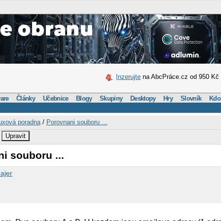
Inzerujte
na AbcPráce.cz od 950 Kč
are
Články
Učebnice
Blogy
Skupiny
Desktopy
Hry
Slovník
Kdo
uxová poradna
/
Porovnani souboru ...
Upravit
i souboru ...
ajer