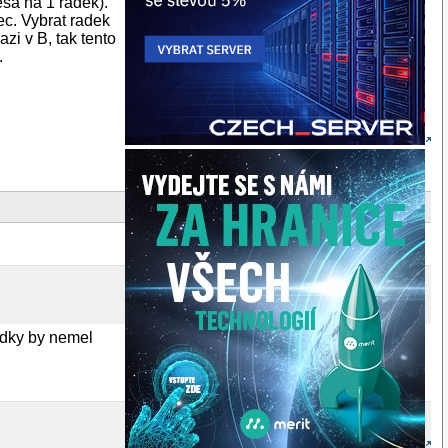
sa na 1 radek).
ec. Vybrat radek
zi v B, tak tento
.
radky by nemel