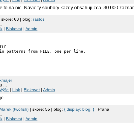
 je to na nic. Navic ty soubory kazdy obsahuji cca. 30.000 zazna
 skóre: 63 | blog:
rastos
..
nk
|
Blokovat
|
Admin
LE

in patterns from FILE, one per line. 
kmajer
 ...
Výše
|
Link
|
Blokovat
|
Admin
je
Marek (twofish)
| skóre: 55 | blog:
{ display: blog; }
| Praha
..
nk
|
Blokovat
|
Admin