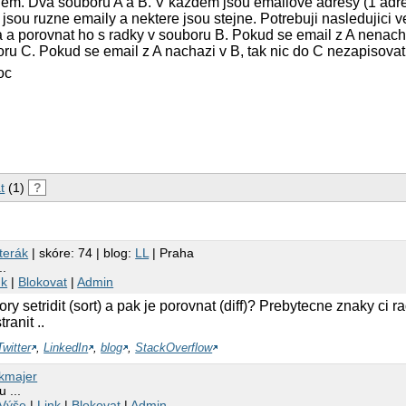
lem. Dva souboru A a B. V kazdem jsou emailove adresy (1 adre
sou ruzne emaily a nektere jsou stejne. Potrebuji nasledujici v
a a porovnat ho s radky v souboru B. Pokud se email z A nenacha
ru C. Pokud se email z A nachazi v B, tak nic do C nezapisovat
oc
t
(1)
?
terák
| skóre: 74 | blog:
LL
| Praha
..
nk
|
Blokovat
|
Admin
ry setridit (sort) a pak je porovnat (diff)? Prebytecne znaky ci 
ranit ..
Twitter
,
LinkedIn
,
blog
,
StackOverflow
kmajer
 ...
Výše
|
Link
|
Blokovat
|
Admin