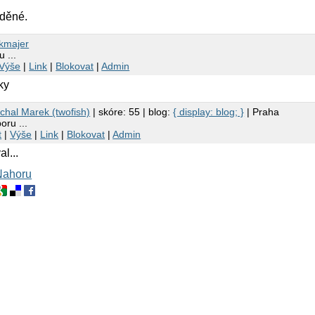
íděné.
kmajer
 ...
Výše
|
Link
|
Blokovat
|
Admin
ky
chal Marek (twofish)
| skóre: 55 | blog:
{ display: blog; }
| Praha
oru ...
t
|
Výše
|
Link
|
Blokovat
|
Admin
l...
Nahoru