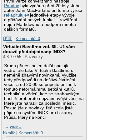
První verze konverzního nástroje
Pandoc
byla vydána před 20 lety. Jeho
autor John MacFarlane při tomto výročí
rekapituluje
jednotlivé etapy vývoje
a přidávání nových funkcí – rozšíření
nejen Markdownu a podporu mnoha
dalších formátů.
|🇵🇸
|
Komentářů: 0
Virtuální Bastlírna vol. 65: Už vám
dorazil předobjednaný INDX?
4.8. 00:55 | Pozvánky
Srpen přinesl nejen další spalující
vedro, ale také Virtuální Bastlírnu s
neméně žhavými novinkami. Využijte
tedy předpovědi na deštivý čtvrteční
večer a od 20:00 se připojte online k
tomuto neformálnímu setkání kutilů,
techniků a vědců, kde se strahovskými
bastlíři proberete nejzajímavější věci, na
které jste narazili za poslední měsíc.
Pokud jde o novinky, řeč zcela jistě
přijde na systém INDX pro tiskárny
Průša, který na konci
…
více »
bkralik
|
Komentářů: 0