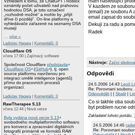
mam nasledujici prob
Vzhledem k tomu, že ChatGPT i Roblox
oznámily počet uživatelů nad prahovou
V kazdem ze souboru j
hodnotou DSA, je toto označení
(email) ze souboru A 
„rozhodně možné“ a mohlo by „přijít
email zapsat do soubo
dříve či později“. On-line platformy a
vyhledávače zařazené na seznamy DSA
Dekuji za radu a pom
musejí
Radek
…
více »
Ladislav Hagara
|
Komentářů: 0
Cloudflare OS
včera 17:00 | Zajímavý software
Nástroje:
Začni sledova
Společnost Cloudflare
představila
Cloudflare OS
(
GitHub
), tj. open
Odpovědi
source platformu navrženou pro
integraci umělé inteligence (agentů)
přímo do pracovních procesů
24.5.2006 14:43
Leoš Li
organizací.
Re: Porovnani souboru .
Odpovědět
| |
Sbalit
|
Li
Ladislav Hagara
|
Komentářů: 0
Co si takhle oba soubo
RawTherapee 5.13
byt problem rucne odst
včera 12:44 | Nová verze
Zakladatel tohoto portálu.
Byla vydána nová verze 5.13
svobodného multiplatformního softwaru
24.5.2006 14:45
rade
pro konverzi a zpracování digitálních
Re: Porovnani souboru
fotografií primárně ve formátů RAW
Odpovědět
| |
Sbalit
|