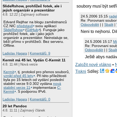
SlideRshow, prohlížeč fotek, ale i
soubory musí být setř
jejich organizér a prezentátor
4.8. 12:22 | Zajímavý software
24.5.2006 15:15
rade
Re: Porovnani souboru
Edvard Rejthar na blogu zaměstnanců
Odpovědět
| |
Sbalit
|
CZ.NIC
představil
svou aplikaci
SlideRshow
(
GitHub
). Funguje jako
Neni to nejhorsi. Di
prohlížeč fotek, ale i jako jejich
organizér a prezentátor. Neinstaluje se,
24.5.2006 15:17
Mi
běží přímo v prohlížeči. Bez serveru.
Offline.
Re: Porovnani soub
Odpovědět
| |
Sbali
Ladislav Hagara
|
Komentářů: 9
Ještě abys nadáva
Kermit má 45 let. Vydán C-Kermit 11
Založit nové vlákno
•
4.8. 11:44 | Nová verze
Tiskni
Sdílej:
Kermit
, tj. protokol pro přenos souborů,
vznikl před 45 lety
. Při této příležitosti
byla po 15 letech od vydání poslední
stabilní verze 9.0.302 vydána
nová
stabilní verze 11
implementace
C-
Kermit
. S podporou IPv6.
Ladislav Hagara
|
Komentářů: 0
20 let Pandoc
4.8. 11:11 | Zajímavý článek