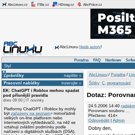
AbcLinuxu.cz
ITBiz.cz
HDmag.cz
AbcPráce.cz
AbcLinuxu
hledá autory
!
Poradna
FAQ
Hardware
Softw
Styl
×
AbcLinuxu
:/
Poradna
/
Lin
Zprávičky
napište »
Pracovní nabídky
inzerujte »
Štítky
:
C
,
programování
EK: ChatGPT i Roblox mohou spadat
Dotaz: Porovnan
pod přísnější pravidla
dnes 08:00 | IT novinky
24.5.2006 14:40
radekm
Platformy ChatGPT i Roblox by mohly
Porovnani souboru ...
být
zařazeny na seznam
mimořádně
Přečteno: 414×
velkých on-line platforem nebo
Odpovědět
|
Admin
internetových vyhledávačů, na něž se
vztahují zvláštní podmínky podle
Dobry den,
nařízení o digitálních službách (DSA).