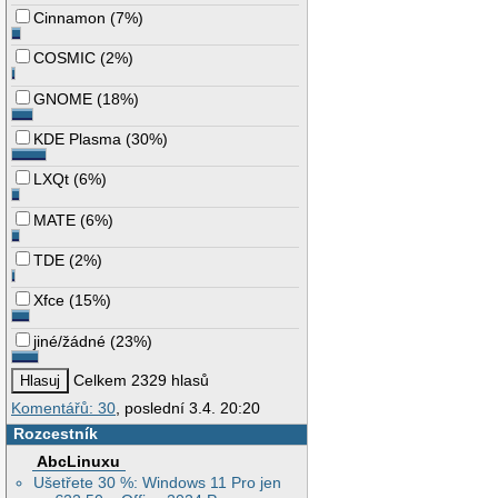
Cinnamon
(
7%
)
COSMIC
(
2%
)
GNOME
(
18%
)
KDE Plasma
(
30%
)
LXQt
(
6%
)
MATE
(
6%
)
TDE
(
2%
)
Xfce
(
15%
)
jiné/žádné
(
23%
)
Celkem 2329 hlasů
Komentářů: 30
, poslední 3.4. 20:20
Rozcestník
AbcLinuxu
Ušetřete 30 %: Windows 11 Pro jen