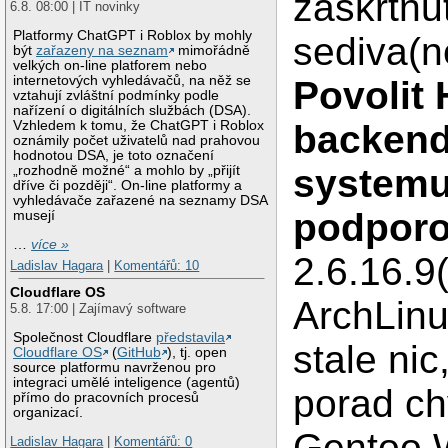
zaskrtnut
6.8. 08:00 | IT novinky
Platformy ChatGPT i Roblox by mohly
sediva(n
být
zařazeny na seznam
mimořádně
velkých on-line platforem nebo
internetových vyhledávačů, na něž se
Povolit
vztahují zvláštní podmínky podle
nařízení o digitálních službách (DSA).
Vzhledem k tomu, že ChatGPT i Roblox
backend
oznámily počet uživatelů nad prahovou
hodnotou DSA, je toto označení
systemu
„rozhodně možné“ a mohlo by „přijít
dříve či později“. On-line platformy a
vyhledávače zařazené na seznamy DSA
podporo
musejí
…
více »
2.6.16.9
Ladislav Hagara
|
Komentářů: 10
Cloudflare OS
ArchLinu
5.8. 17:00 | Zajímavý software
Společnost Cloudflare
představila
stale ni
Cloudflare OS
(
GitHub
), tj. open
source platformu navrženou pro
integraci umělé inteligence (agentů)
porad ch
přímo do pracovních procesů
organizací.
Gentoo W
Ladislav Hagara
|
Komentářů: 0