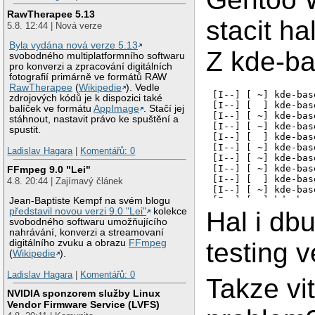
RawTherapee 5.13
stacit h
5.8. 12:44 | Nová verze
Byla vydána nová verze 5.13
Z kde-ba
svobodného multiplatformního softwaru
pro konverzi a zpracování digitálních
fotografií primárně ve formátů RAW
RawTherapee
(
Wikipedie
). Vedle
[I--] [ ~] kde-bas
zdrojových kódů je k dispozici také
[I--] [  ] kde-bas
balíček ve formátu
AppImage
. Stačí jej
[I--] [ ~] kde-bas
stáhnout, nastavit právo ke spuštění a
[I--] [ ~] kde-bas
spustit.
[I--] [  ] kde-bas
[I--] [ ~] kde-bas
Ladislav Hagara
|
Komentářů: 0
[I--] [ ~] kde-bas
[I--] [ ~] kde-bas
FFmpeg 9.0 "Lei"
[I--] [  ] kde-bas
4.8. 20:44 | Zajímavý článek
[I--] [ ~] kde-bas
[I--] [ ~] kde-bas
Jean-Baptiste Kempf na svém blogu
[I--] [ ~] kde-bas
představil novou verzi 9.0 "Lei"
kolekce
Hal i dbu
[I--] [ ~] kde-bas
svobodného softwaru umožňujícího
[I--] [ ~] kde-bas
nahrávání, konverzi a streamovaní
[I--] [ ~] kde-bas
testing 
digitálního zvuku a obrazu
FFmpeg
[I--] [ ~] kde-bas
(
Wikipedie
).
[I--] [ ~] kde-bas
[I--] [ ~] kde-bas
Ladislav Hagara
|
Komentářů: 0
Takze vi
[I--] [ ~] kde-bas
NVIDIA sponzorem služby Linux
[I--] [ ~] kde-bas
Vendor Firmware Service (LVFS)
[I--] [ ~] kde-bas