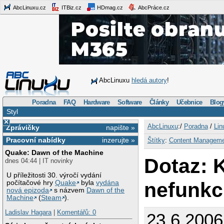
AbcLinuxu.cz
ITBiz.cz
HDmag.cz
AbcPráce.cz
AbcLinuxu
hledá autory
!
Poradna
FAQ
Hardware
Software
Články
Učebnice
Blog
Styl
×
AbcLinuxu
:/
Poradna
/
Lin
Zprávičky
napište »
Pracovní nabídky
inzerujte »
Štítky
:
Content Managem
Quake: Dawn of the Machine
Dotaz: 
dnes 04:44 | IT novinky
U příležitosti 30. výročí vydání
nefunkc
počítačové hry
Quake
byla
vydána
nová epizoda
s názvem
Dawn of the
Machine
(
Steam
).
Ladislav Hagara
|
Komentářů: 0
23.6.200