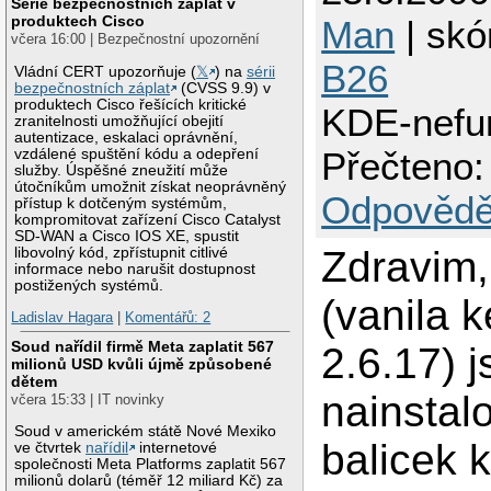
Série bezpečnostních záplat v
produktech Cisco
Man
| skór
včera 16:00 | Bezpečnostní upozornění
B26
Vládní CERT upozorňuje (
𝕏
) na
sérii
bezpečnostních záplat
(CVSS 9.9) v
produktech Cisco řešících kritické
KDE-nefu
zranitelnosti umožňující obejití
autentizace, eskalaci oprávnění,
Přečteno:
vzdálené spuštění kódu a odepření
služby. Úspěšné zneužití může
útočníkům umožnit získat neoprávněný
Odpovědě
přístup k dotčeným systémům,
kompromitovat zařízení Cisco Catalyst
SD-WAN a Cisco IOS XE, spustit
Zdravim,
libovolný kód, zpřístupnit citlivé
informace nebo narušit dostupnost
postižených systémů.
(vanila k
Ladislav Hagara
|
Komentářů: 2
Soud nařídil firmě Meta zaplatit 567
2.6.17) 
milionů USD kvůli újmě způsobené
dětem
nainstal
včera 15:33 | IT novinky
Soud v americkém státě Nové Mexiko
balicek 
ve čtvrtek
nařídil
internetové
společnosti Meta Platforms zaplatit 567
milionů dolarů (téměř 12 miliard Kč) za