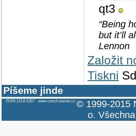
qt3
“Being ho
but it’ll
Lennon
Založit 
Tiskni
Sd
Píšeme jinde
ISSN 1214-1267
www.czech-server.cz
© 1999-2015
o.
Všechna 