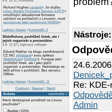
problem
4.8. 20:11 | Komunita
[I--] [ ~] kde-bas
[I--] [ ~] kde-bas
Richard Hughes
oznámil
, že službu
[I--] [ ~] kde-bas
Linux Vendor Firmware Service (LVFS)
[I--] [ ~] kde-bas
umožňující aktualizovat firmware
[I--] [ ~] kde-bas
zařízení na počítačích s Linuxem, nově
[I--] [ ~] kde-bas
sponzoruje také společnost NVIDIA
.
[I--] [  ] kde-bas
[I--] [ ~] kde-bas
Ladislav Hagara
|
Komentářů: 0
[I--] [ ~] kde-bas
Nástroje:
[I--] [ ~] kde-bas
SlideRshow, prohlížeč fotek, ale i
[I--] [ ~] kde-bas
jejich organizér a prezentátor
[I--] [ ~] kde-bas
4.8. 12:22 | Zajímavý software
[I--] [ ~] kde-bas
Odpově
[I--] [  ] kde-bas
Edvard Rejthar na blogu zaměstnanců
[I--] [ ~] kde-bas
CZ.NIC
představil
svou aplikaci
[I--] [ ~] kde-bas
SlideRshow
(
GitHub
). Funguje jako
24.6.200
prohlížeč fotek, ale i jako jejich
organizér a prezentátor. Neinstaluje se,
běží přímo v prohlížeči. Bez serveru.
Denicek_
Offline.
Re: KDE-
Ladislav Hagara
|
Komentářů: 11
Centrum
|
Napsat
|
Starší
Odpovědě
Anketa
navrhněte »
Které desktopové prostředí na Linuxu
Admin
používáte?
Budgie
(
10%
)