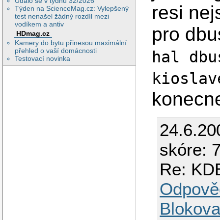
Událo se v týdnu 32/2026
resi nej
Týden na ScienceMag.cz: Vylepšený
test nenašel žádný rozdíl mezi
vodíkem a antiv
pro dbu
HDmag.cz
Kamery do bytu přinesou maximální
přehled o vaší domácnosti
hal dbu
Testovací novinka
kiosla
konecne
24.6.20
skóre: 7
Re: KD
Odpově
Blokova