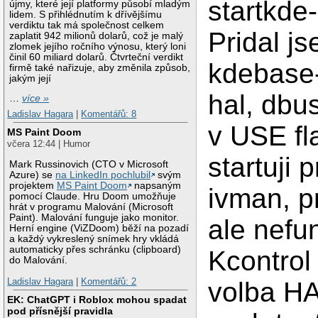
startkde-
újmy, které její platformy působí mladým
lidem. S přihlédnutím k dřívějšímu
verdiktu tak má společnost celkem
Pridal j
zaplatit 942 milionů dolarů, což je malý
zlomek jejího ročního výnosu, který loni
činil 60 miliard dolarů. Čtvrteční verdikt
kdebase-
firmě také nařizuje, aby změnila způsob,
jakým její
hal, dbus
…
více »
Ladislav Hagara
|
Komentářů: 8
v USE fl
MS Paint Doom
včera 12:44 | Humor
startuji p
Mark Russinovich (CTO v Microsoft
Azure) se
na LinkedIn pochlubil
svým
projektem
MS Paint Doom
napsaným
ivman, 
pomocí Claude. Hru Doom umožňuje
hrát v programu Malování (Microsoft
Paint). Malování funguje jako monitor.
ale nefu
Herní engine (ViZDoom) běží na pozadí
a každý vykreslený snímek hry vkládá
automaticky přes schránku (clipboard)
Kcontrol 
do Malování.
Ladislav Hagara
|
Komentářů: 2
volba HA
EK: ChatGPT i Roblox mohou spadat
pod přísnější pravidla