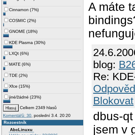
A máte t
Cinnamon
(
7%
)
bindings
COSMIC
(
2%
)
nefungu
GNOME
(
18%
)
KDE Plasma
(
30%
)
24.6.200
LXQt
(
6%
)
blog:
B2
MATE
(
6%
)
Re: KDE
TDE
(
2%
)
Odpověd
Xfce
(
15%
)
Blokovat
jiné/žádné
(
23%
)
Celkem 2349 hlasů
dbus-qt
Komentářů: 30
, poslední 3.4. 20:20
Rozcestník
jsem v 
AbcLinuxu