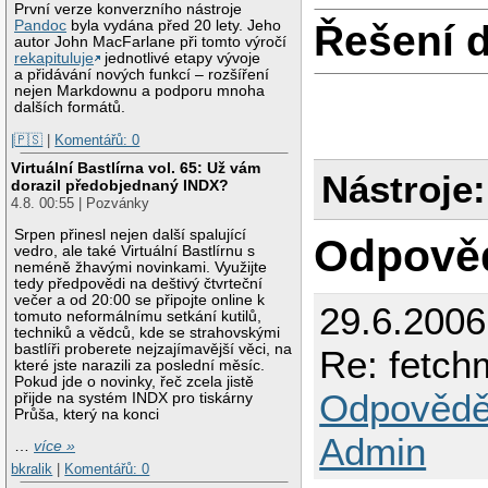
První verze konverzního nástroje
Pandoc
byla vydána před 20 lety. Jeho
Řešení 
autor John MacFarlane při tomto výročí
rekapituluje
jednotlivé etapy vývoje
a přidávání nových funkcí – rozšíření
nejen Markdownu a podporu mnoha
dalších formátů.
|🇵🇸
|
Komentářů: 0
Virtuální Bastlírna vol. 65: Už vám
Nástroje:
dorazil předobjednaný INDX?
4.8. 00:55 | Pozvánky
Srpen přinesl nejen další spalující
Odpově
vedro, ale také Virtuální Bastlírnu s
neméně žhavými novinkami. Využijte
tedy předpovědi na deštivý čtvrteční
večer a od 20:00 se připojte online k
29.6.2006
tomuto neformálnímu setkání kutilů,
techniků a vědců, kde se strahovskými
bastlíři proberete nejzajímavější věci, na
Re: fetch
které jste narazili za poslední měsíc.
Pokud jde o novinky, řeč zcela jistě
Odpovědě
přijde na systém INDX pro tiskárny
Průša, který na konci
Admin
…
více »
bkralik
|
Komentářů: 0