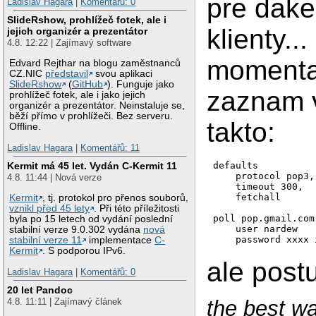
pre dake
Ladislav Hagara
|
Komentářů: 0
SlideRshow, prohlížeč fotek, ale i
klienty...
jejich organizér a prezentátor
4.8. 12:22 | Zajímavý software
momenta
Edvard Rejthar na blogu zaměstnanců
CZ.NIC
představil
svou aplikaci
SlideRshow
(
GitHub
). Funguje jako
zaznam 
prohlížeč fotek, ale i jako jejich
organizér a prezentátor. Neinstaluje se,
běží přímo v prohlížeči. Bez serveru.
takto:
Offline.
Ladislav Hagara
|
Komentářů: 11
defaults

Kermit má 45 let. Vydán C-Kermit 11
    protocol pop3,

4.8. 11:44 | Nová verze
    timeout 300,

    fetchall

Kermit
, tj. protokol pro přenos souborů,
vznikl před 45 lety
. Při této příležitosti
poll pop.gmail.com

byla po 15 letech od vydání poslední
    user nardew

stabilní verze 9.0.302 vydána
nová
stabilní verze 11
implementace
C-
Kermit
. S podporou IPv6.
ale post
Ladislav Hagara
|
Komentářů: 0
20 let Pandoc
the best w
4.8. 11:11 | Zajímavý článek