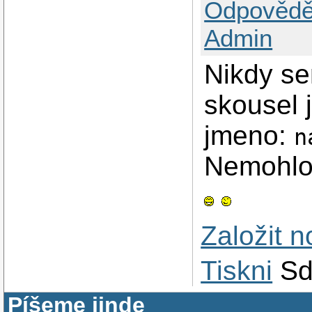
Odpovědě
Admin
Nikdy se
skousel 
jmeno:
n
Nemohlo
Založit 
Tiskni
Sd
Píšeme jinde