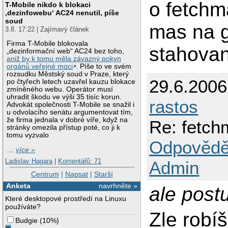
o fetchma
T-Mobile nikdo k blokaci
‚dezinfowebu‘ AC24 nenutil, píše
soud
mas na g
3.8. 17:22 | Zajímavý článek
Firma T-Mobile blokovala
stahovan
„dezinformační web“ AC24 bez toho,
aniž by k tomu měla závazný pokyn
orgánů veřejné moci
. Píše to ve svém
rozsudku Městský soud v Praze, který
29.6.200
po čtyřech letech uzavřel kauzu blokace
zmíněného webu. Operátor musí
uhradit škodu ve výši 35 tisíc korun.
rastos
Advokát společnosti T-Mobile se snažil i
u odvolacího senátu argumentovat tím,
že firma jednala v dobré víře, když na
Re: fetch
stránky omezila přístup poté, co ji k
tomu vyzvalo
Odpovědě
…
více »
Ladislav Hagara
|
Komentářů: 71
Admin
Centrum
|
Napsat
|
Starší
Anketa
navrhněte »
ale post
Které desktopové prostředí na Linuxu
používáte?
Zle robíš
Budgie
(
10%
)