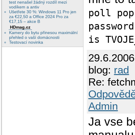
test nenašel žádný rozdíl mezi
vodíkem a antiv
poll pop
Ušetřete 30 %: Windows 11 Pro jen
za €22,50 a Office 2024 Pro za
€17,15 – akce B
password
HDmag.cz
Kamery do bytu přinesou maximální
is TVOJE
přehled o vaší domácnosti
Testovací novinka
29.6.200
blog:
rad
Re: fetch
Odpovědě
Admin
Ja vse b
manualu