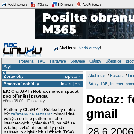
AbcLinuxu.cz
ITBiz.cz
HDmag.cz
AbcPráce.cz
AbcLinuxu
hledá autory
!
Poradna
FAQ
Hardware
Software
Články
Učebnice
Blog
Styl
×
AbcLinuxu
:/
Poradna
/
Lin
Zprávičky
napište »
Pracovní nabídky
inzerujte »
Štítky
:
IDE
,
Internet
,
prog
EK: ChatGPT i Roblox mohou spadat
Dotaz: f
pod přísnější pravidla
včera 08:00 | IT novinky
gmail
Platformy ChatGPT i Roblox by mohly
být
zařazeny na seznam
mimořádně
velkých on-line platforem nebo
internetových vyhledávačů, na něž se
vztahují zvláštní podmínky podle
28.6.2006
nařízení o digitálních službách (DSA).