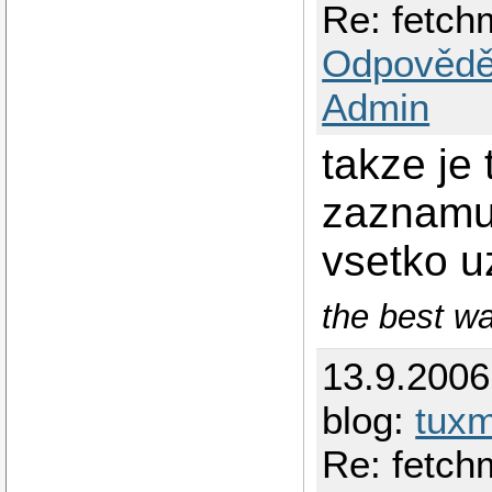
Re: fetch
Odpovědě
Admin
takze je 
zaznamu 
vsetko u
the best w
13.9.200
blog:
tuxm
Re: fetch