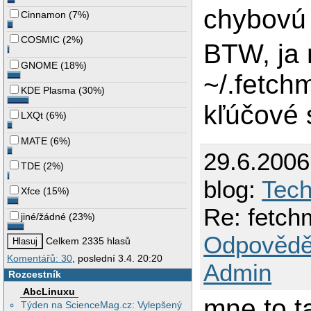
chybovú 
Cinnamon
(
7%
)
COSMIC
(
2%
)
BTW, ja 
GNOME
(
18%
)
~/.fetch
KDE Plasma
(
30%
)
kľúčové s
LXQt
(
6%
)
MATE
(
6%
)
29.6.200
TDE
(
2%
)
blog:
Tec
Xfce
(
15%
)
Re: fetch
jiné/žádné
(
23%
)
Odpovědě
Celkem 2335 hlasů
Komentářů: 30
, poslední 3.4. 20:20
Admin
Rozcestník
AbcLinuxu
mne to t
Týden na ScienceMag.cz: Vylepšený