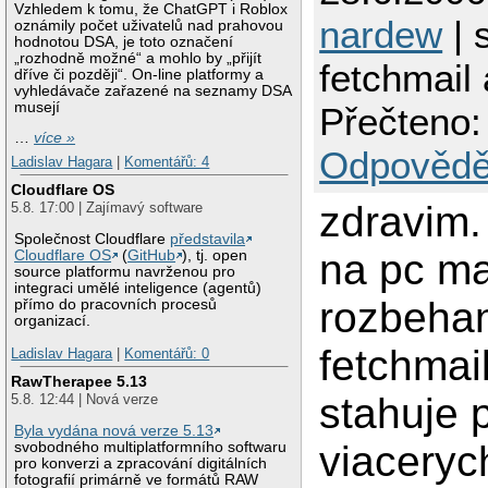
Vzhledem k tomu, že ChatGPT i Roblox
nardew
| 
oznámily počet uživatelů nad prahovou
hodnotou DSA, je toto označení
„rozhodně možné“ a mohlo by „přijít
fetchmail 
dříve či později“. On-line platformy a
vyhledávače zařazené na seznamy DSA
musejí
Přečteno:
…
více »
Odpovědě
Ladislav Hagara
|
Komentářů: 4
Cloudflare OS
zdravim.
5.8. 17:00 | Zajímavý software
Společnost Cloudflare
představila
na pc m
Cloudflare OS
(
GitHub
), tj. open
source platformu navrženou pro
integraci umělé inteligence (agentů)
rozbeha
přímo do pracovních procesů
organizací.
fetchmail
Ladislav Hagara
|
Komentářů: 0
RawTherapee 5.13
stahuje 
5.8. 12:44 | Nová verze
Byla vydána nová verze 5.13
viaceryc
svobodného multiplatformního softwaru
pro konverzi a zpracování digitálních
fotografií primárně ve formátů RAW