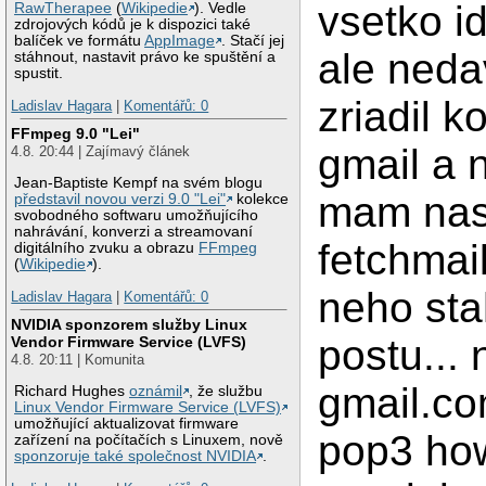
vsetko i
RawTherapee
(
Wikipedie
). Vedle
zdrojových kódů je k dispozici také
balíček ve formátu
AppImage
. Stačí jej
ale ned
stáhnout, nastavit právo ke spuštění a
spustit.
zriadil k
Ladislav Hagara
|
Komentářů: 0
FFmpeg 9.0 "Lei"
gmail a 
4.8. 20:44 | Zajímavý článek
Jean-Baptiste Kempf na svém blogu
mam nas
představil novou verzi 9.0 "Lei"
kolekce
svobodného softwaru umožňujícího
nahrávání, konverzi a streamovaní
fetchmai
digitálního zvuku a obrazu
FFmpeg
(
Wikipedie
).
neho sta
Ladislav Hagara
|
Komentářů: 0
NVIDIA sponzorem služby Linux
postu... 
Vendor Firmware Service (LVFS)
4.8. 20:11 | Komunita
gmail.co
Richard Hughes
oznámil
, že službu
Linux Vendor Firmware Service (LVFS)
umožňující aktualizovat firmware
pop3 how
zařízení na počítačích s Linuxem, nově
sponzoruje také společnost NVIDIA
.