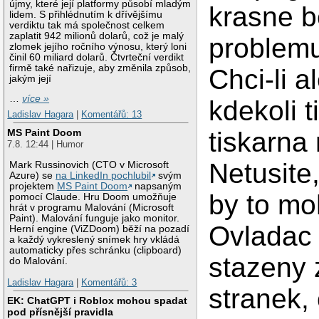
újmy, které její platformy působí mladým
krasne 
lidem. S přihlédnutím k dřívějšímu
verdiktu tak má společnost celkem
zaplatit 942 milionů dolarů, což je malý
problemu
zlomek jejího ročního výnosu, který loni
činil 60 miliard dolarů. Čtvrteční verdikt
firmě také nařizuje, aby změnila způsob,
Chci-li a
jakým její
…
více »
kdekoli t
Ladislav Hagara
|
Komentářů: 13
tiskarna 
MS Paint Doom
7.8. 12:44 | Humor
Netusite
Mark Russinovich (CTO v Microsoft
Azure) se
na LinkedIn pochlubil
svým
projektem
MS Paint Doom
napsaným
by to mo
pomocí Claude. Hru Doom umožňuje
hrát v programu Malování (Microsoft
Paint). Malování funguje jako monitor.
Ovladac
Herní engine (ViZDoom) běží na pozadí
a každý vykreslený snímek hry vkládá
automaticky přes schránku (clipboard)
stazeny 
do Malování.
Ladislav Hagara
|
Komentářů: 3
stranek, 
EK: ChatGPT i Roblox mohou spadat
pod přísnější pravidla