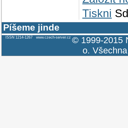
Tiskni
Sd
Píšeme jinde
ISSN 1214-1267
www.czech-server.cz
© 1999-2015
o.
Všechna 