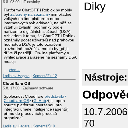
6.8. 08:00 | IT novinky
Diky
Platformy ChatGPT i Roblox by mohly
být
zařazeny na seznam
mimořádně
velkých on-line platforem nebo
internetových vyhledávačů, na něž se
vztahují zvláštní podmínky podle
nařízení o digitálních službách (DSA).
Vzhledem k tomu, že ChatGPT i Roblox
oznámily počet uživatelů nad prahovou
hodnotou DSA, je toto označení
„rozhodně možné“ a mohlo by „přijít
dříve či později“. On-line platformy a
vyhledávače zařazené na seznamy DSA
musejí
…
více »
Nástroje:
Ladislav Hagara
|
Komentářů: 12
Cloudflare OS
5.8. 17:00 | Zajímavý software
Odpově
Společnost Cloudflare
představila
Cloudflare OS
(
GitHub
), tj. open
source platformu navrženou pro
10.7.200
integraci umělé inteligence (agentů)
přímo do pracovních procesů
organizací.
70
Ladislav Hagara
|
Komentářů: 0