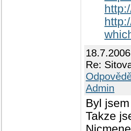
http:
http:
whic
18.7.2006
Re: Sitova
Odpovědě
Admin
Byl jsem
Takze js
Nicmene.