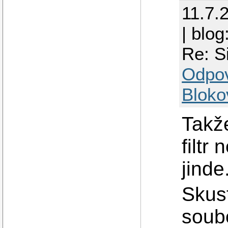
11.7.
| blog
Re: S
Odpo
Bloko
Takž
filtr
jinde
Skus
soubo