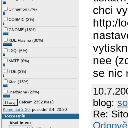
chci vy
Cinnamon
(
7%
)
http:/l
COSMIC
(
2%
)
GNOME
(
18%
)
nastav
KDE Plasma
(
30%
)
vytiskn
LXQt
(
6%
)
nee (z
MATE
(
6%
)
se nic 
TDE
(
2%
)
Xfce
(
15%
)
10.7.20
jiné/žádné
(
23%
)
blog:
so
Celkem 2352 hlasů
Komentářů: 30
, poslední 3.4. 20:20
Re: Sit
Rozcestník
Odpově
AbcLinuxu