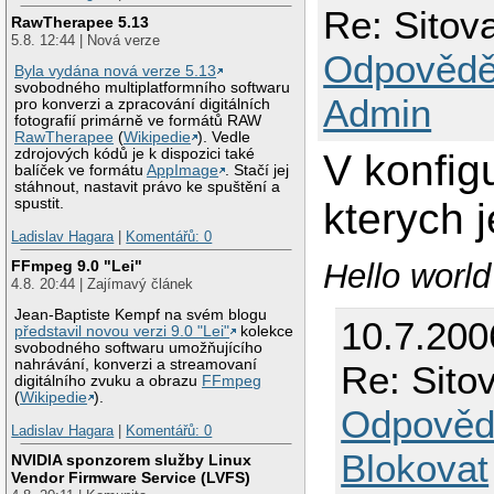
Re: Sitova
RawTherapee 5.13
5.8. 12:44 | Nová verze
Odpovědě
Byla vydána nová verze 5.13
svobodného multiplatformního softwaru
Admin
pro konverzi a zpracování digitálních
fotografií primárně ve formátů RAW
RawTherapee
(
Wikipedie
). Vedle
zdrojových kódů je k dispozici také
V konfig
balíček ve formátu
AppImage
. Stačí jej
stáhnout, nastavit právo ke spuštění a
kterych j
spustit.
Ladislav Hagara
|
Komentářů: 0
FFmpeg 9.0 "Lei"
Hello worl
4.8. 20:44 | Zajímavý článek
Jean-Baptiste Kempf na svém blogu
10.7.200
představil novou verzi 9.0 "Lei"
kolekce
svobodného softwaru umožňujícího
nahrávání, konverzi a streamovaní
Re: Sito
digitálního zvuku a obrazu
FFmpeg
(
Wikipedie
).
Odpověd
Ladislav Hagara
|
Komentářů: 0
Blokovat
NVIDIA sponzorem služby Linux
Vendor Firmware Service (LVFS)