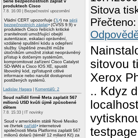
Série bezpečnostních záplat v
produktech Cisco
Sitova tis
7.8. 16:00 | Bezpečnostní upozornění
Přečteno:
Vládní CERT upozorňuje (
𝕏
) na
sérii
bezpečnostních záplat
(CVSS 9.9) v
produktech Cisco řešících kritické
Odpovědě
zranitelnosti umožňující obejití
autentizace, eskalaci oprávnění,
vzdálené spuštění kódu a odepření
Nainstal
služby. Úspěšné zneužití může
útočníkům umožnit získat neoprávněný
přístup k dotčeným systémům,
sitovou 
kompromitovat zařízení Cisco Catalyst
SD-WAN a Cisco IOS XE, spustit
libovolný kód, zpřístupnit citlivé
Xerox P
informace nebo narušit dostupnost
postižených systémů.
.. Kdyz 
Ladislav Hagara
|
Komentářů: 2
Soud nařídil firmě Meta zaplatit 567
localhos
milionů USD kvůli újmě způsobené
dětem
7.8. 15:33 | IT novinky
vytisknou
Soud v americkém státě Nové Mexiko
ve čtvrtek
nařídil
internetové
testpage
společnosti Meta Platforms zaplatit 567
milionů dolarů (téměř 12 miliard Kč) za