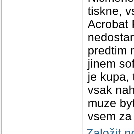
tiskne, v
Acrobat 
nedostan
predtim 
jinem sof
je kupa,
vsak nah
muze byt
vsem za 
Založit 