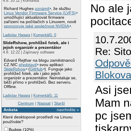
4.8. 20:11 | Komunita
No ale j
Richard Hughes
oznámil
, že službu
Linux Vendor Firmware Service (LVFS)
pocitace
umožňující aktualizovat firmware
zařízení na počítačích s Linuxem, nově
sponzoruje také společnost NVIDIA
.
Ladislav Hagara
|
Komentářů: 0
10.7.20
SlideRshow, prohlížeč fotek, ale i
jejich organizér a prezentátor
Re: Sit
4.8. 12:22 | Zajímavý software
Odpově
Edvard Rejthar na blogu zaměstnanců
CZ.NIC
představil
svou aplikaci
SlideRshow
(
GitHub
). Funguje jako
Blokova
prohlížeč fotek, ale i jako jejich
organizér a prezentátor. Neinstaluje se,
běží přímo v prohlížeči. Bez serveru.
Asi jse
Offline.
Ladislav Hagara
|
Komentářů: 11
Mam na 
Centrum
|
Napsat
|
Starší
Anketa
navrhněte »
pc jse
Které desktopové prostředí na Linuxu
používáte?
tiskarn
Budgie
(
10%
)