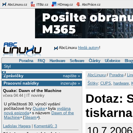
AbcLinuxu.cz
ITBiz.cz
HDmag.cz
AbcPráce.cz
AbcLinuxu
hledá autory
!
Poradna
FAQ
Hardware
Software
Články
Učebnice
Blog
Styl
×
AbcLinuxu
:/
Poradna
/
Lin
Zprávičky
napište »
Pracovní nabídky
inzerujte »
Štítky
:
CUPS
,
hardware
,
Quake: Dawn of the Machine
Dotaz: 
včera 04:44 | IT novinky
U příležitosti 30. výročí vydání
tiskarna
počítačové hry
Quake
byla
vydána
nová epizoda
s názvem
Dawn of the
Machine
(
Steam
).
Ladislav Hagara
|
Komentářů: 3
10.7.2006