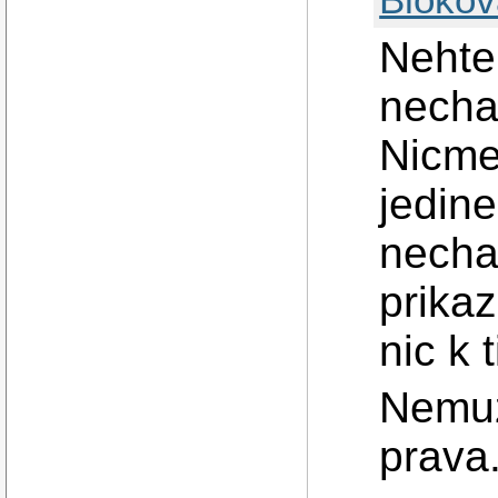
Nehte
nechat
Nicme
jedin
necha
prikaz
nic k t
Nemuz
prava.