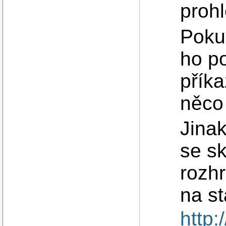
proh
Poku
ho po
přík
něco
Jina
se s
rozhr
na st
http: