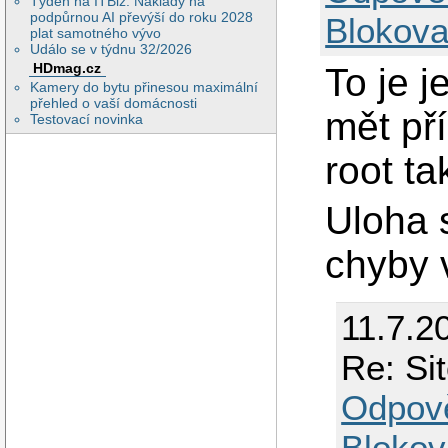
Týden na ITBiz: Náklady na
podpůrnou AI převýší do roku 2028
Blokova
plat samotného vývo
Událo se v týdnu 32/2026
HDmag.cz
To je j
Kamery do bytu přinesou maximální
přehled o vaší domácnosti
mět pří
Testovací novinka
root t
Uloha 
chyby 
11.7.2
Re: Si
Odpov
Blokov