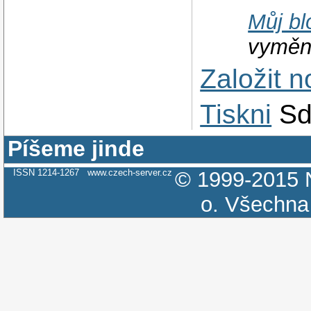
Můj bl
vyměni
Založit 
Tiskni
Sd
Píšeme jinde
ISSN 1214-1267
www.czech-server.cz
© 1999-2015
o.
Všechna 