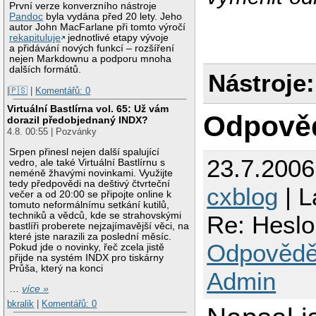
První verze konverzního nástroje
Pandoc
byla vydána před 20 lety. Jeho
autor John MacFarlane při tomto výročí
rekapituluje
jednotlivé etapy vývoje
a přidávání nových funkcí – rozšíření
nejen Markdownu a podporu mnoha
dalších formátů.
Nástroje:
|🇵🇸
|
Komentářů: 0
Virtuální Bastlírna vol. 65: Už vám
Odpově
dorazil předobjednaný INDX?
4.8. 00:55 | Pozvánky
Srpen přinesl nejen další spalující
23.7.200
vedro, ale také Virtuální Bastlírnu s
neméně žhavými novinkami. Využijte
tedy předpovědi na deštivý čtvrteční
cxblog
| L
večer a od 20:00 se připojte online k
tomuto neformálnímu setkání kutilů,
techniků a vědců, kde se strahovskými
Re: Hesl
bastlíři proberete nejzajímavější věci, na
které jste narazili za poslední měsíc.
Odpovědě
Pokud jde o novinky, řeč zcela jistě
přijde na systém INDX pro tiskárny
Průša, který na konci
Admin
…
více »
bkralik
|
Komentářů: 0