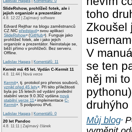
nevím co
Ladislav Hagara
|
Komentářů: 0
SlideRshow, prohlížeč fotek, ale i
toho dru
jejich organizér a prezentátor
4.8. 12:22 | Zajímavý software
Zkoušel
Edvard Rejthar na blogu zaměstnanců
CZ.NIC
představil
svou aplikaci
SlideRshow
(
GitHub
). Funguje jako
username
prohlížeč fotek, ale i jako jejich
organizér a prezentátor. Neinstaluje se,
běží přímo v prohlížeči. Bez serveru.
V manuá
Offline.
Ladislav Hagara
|
Komentářů: 11
se ten p
Kermit má 45 let. Vydán C-Kermit 11
4.8. 11:44 | Nová verze
něj mi to
Kermit
, tj. protokol pro přenos souborů,
vznikl před 45 lety
. Při této příležitosti
pythonu)
byla po 15 letech od vydání poslední
stabilní verze 9.0.302 vydána
nová
stabilní verze 11
implementace
C-
druhýho
Kermit
. S podporou IPv6.
Ladislav Hagara
|
Komentářů: 0
Můj blog
P
20 let Pandoc
4.8. 11:11 | Zajímavý článek
vyměnit od