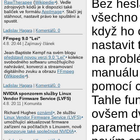
Bez hesl
RawTherapee
(
Wikipedie
). Vedle
zdrojových kódů je k dispozici také
balíček ve formátu
AppImage
. Stačí jej
všechno 
stáhnout, nastavit právo ke spuštění a
spustit.
když ho 
Ladislav Hagara
|
Komentářů: 0
FFmpeg 9.0 "Lei"
nastavit
4.8. 20:44 | Zajímavý článek
Jean-Baptiste Kempf na svém blogu
na probl
představil novou verzi 9.0 "Lei"
kolekce
svobodného softwaru umožňujícího
nahrávání, konverzi a streamovaní
manuálu 
digitálního zvuku a obrazu
FFmpeg
(
Wikipedie
).
pomocí c
Ladislav Hagara
|
Komentářů: 0
NVIDIA sponzorem služby Linux
Tahle fu
Vendor Firmware Service (LVFS)
4.8. 20:11 | Komunita
ovšem d
Richard Hughes
oznámil
, že službu
Linux Vendor Firmware Service (LVFS)
umožňující aktualizovat firmware
parametr
zařízení na počítačích s Linuxem, nově
sponzoruje také společnost NVIDIA
.