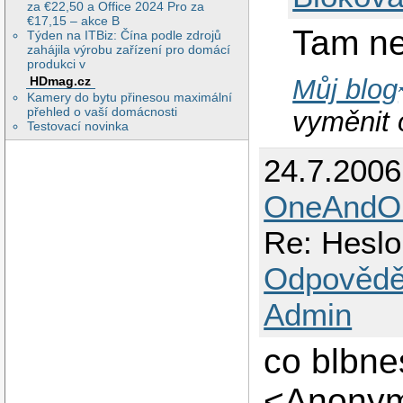
za €22,50 a Office 2024 Pro za
€17,15 – akce B
Tam ne
Týden na ITBiz: Čína podle zdrojů
zahájila výrobu zařízení pro domácí
produkci v
HDmag.cz
Můj blog
Kamery do bytu přinesou maximální
přehled o vaší domácnosti
vyměnit 
Testovací novinka
24.7.200
OneAndOn
Re: Hesl
Odpovědě
Admin
co blbne
<Anonym