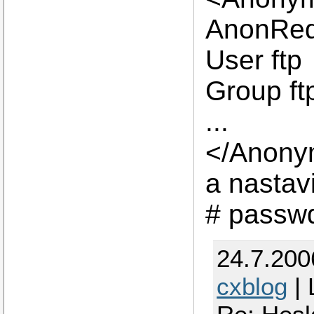
AnonReq
User ftp
Group ft
...
</Anony
a nastavi
# passwd
24.7.200
cxblog
| 