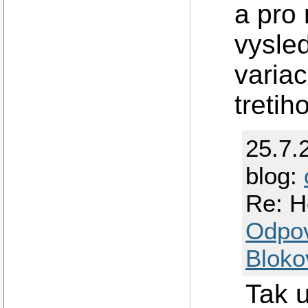
a pro 
vysle
variac
tretih
25.7.
blog:
Re: H
Odpo
Bloko
Tak u