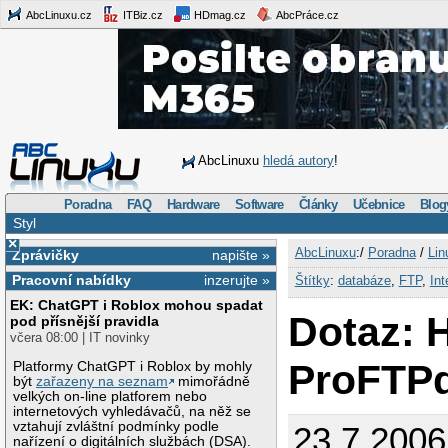
AbcLinuxu.cz
ITBiz.cz
HDmag.cz
AbcPráce.cz
AbcLinuxu
hledá autory
!
Poradna
FAQ
Hardware
Software
Články
Učebnice
Blog
Styl
×
AbcLinuxu
:/
Poradna
/
Lin
Zprávičky
napište »
Pracovní nabídky
inzerujte »
Štítky
:
databáze
,
FTP
,
Int
EK: ChatGPT i Roblox mohou spadat
Dotaz: 
pod přísnější pravidla
včera 08:00 | IT novinky
ProFTP
Platformy ChatGPT i Roblox by mohly
být
zařazeny na seznam
mimořádně
velkých on-line platforem nebo
internetových vyhledávačů, na něž se
vztahují zvláštní podmínky podle
23.7.2006
nařízení o digitálních službách (DSA).