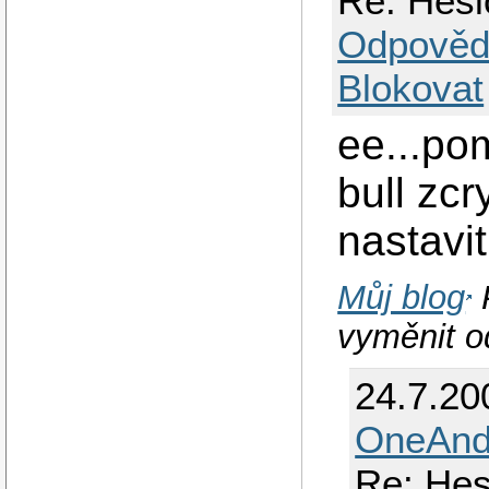
Re: Hesl
Odpověd
Blokovat
ee...po
bull zc
nastavi
Můj blog
vyměnit o
24.7.20
OneAnd
Re: Hes