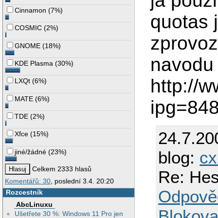
ja pouz
Cinnamon
(
7%
)
quotas 
COSMIC
(
2%
)
zprovoz
GNOME
(
18%
)
navodu
KDE Plasma
(
30%
)
http://
LXQt
(
6%
)
MATE
(
6%
)
ipg=84
TDE
(
2%
)
24.7.20
Xfce
(
15%
)
jiné/žádné
(
23%
)
blog:
cx
Celkem 2333 hlasů
Re: Hes
Komentářů: 30
, poslední 3.4. 20:20
Odpově
Rozcestník
AbcLinuxu
Blokova
Ušetřete 30 %: Windows 11 Pro jen