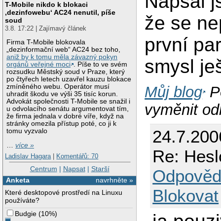
Napsal j
T-Mobile nikdo k blokaci
‚dezinfowebu‘ AC24 nenutil, píše
že se ne
soud
3.8. 17:22 | Zajímavý článek
první pa
Firma T-Mobile blokovala
„dezinformační web“ AC24 bez toho,
aniž by k tomu měla závazný pokyn
smysl je
orgánů veřejné moci
. Píše to ve svém
rozsudku Městský soud v Praze, který
po čtyřech letech uzavřel kauzu blokace
zmíněného webu. Operátor musí
Můj blog
P
uhradit škodu ve výši 35 tisíc korun.
Advokát společnosti T-Mobile se snažil i
vyměnit od
u odvolacího senátu argumentovat tím,
že firma jednala v dobré víře, když na
stránky omezila přístup poté, co ji k
24.7.200
tomu vyzvalo
…
více »
Re: Hesl
Ladislav Hagara
|
Komentářů: 70
Centrum
|
Napsat
|
Starší
Odpověd
Anketa
navrhněte »
Blokovat
Které desktopové prostředí na Linuxu
používáte?
Budgie
(
10%
)