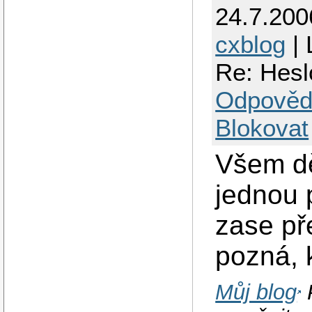
//              
24.7.200
                
        }

cxblog
| 
Re: Hesl
Odpověd
Blokovat
Všem dě
jednou p
zase př
pozná, 
Můj blog