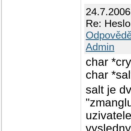
24.7.200
Re: Hesl
Odpovědě
Admin
char *cr
char *sal
salt je 
"zmanglu
uzivatel
vysledny