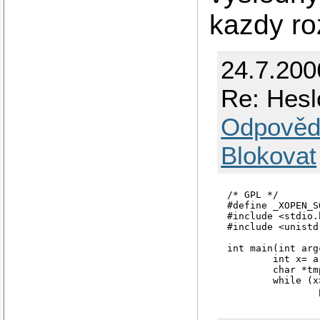
kazdy ro
24.7.200
Re: Hesl
Odpověd
Blokovat
/* GPL */

#define _XOPEN_S
#include <stdio.h
#include <unistd.
int main(int arg
        int x= ar
        char *tmp
        while (x
                
                
                