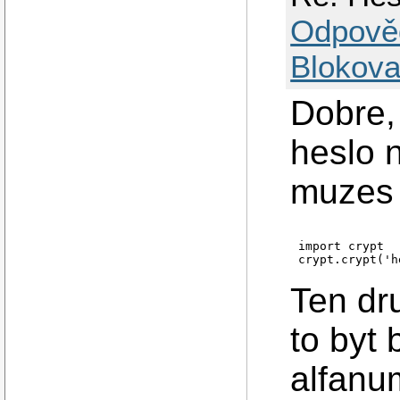
Odpově
Blokova
Dobre,
heslo n
muzes 
import crypt

Ten dr
to byt
alfanu