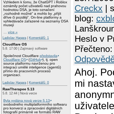
Vzhledem k tomu, že ChatGPT i Roblox
Creckx
| s
oznámily počet uživatelů nad prahovou
hodnotou DSA, je toto označení
„rozhodně možné“ a mohlo by „přijít
blog:
cxbl
dříve či později“. On-line platformy a
vyhledávače zařazené na seznamy DSA
musejí
Lanškrou
…
více »
Heslo v 
Ladislav Hagara
|
Komentářů: 1
Cloudflare OS
Přečteno:
5.8. 17:00 | Zajímavý software
Společnost Cloudflare
představila
Odpovědě
Cloudflare OS
(
GitHub
), tj. open
source platformu navrženou pro
integraci umělé inteligence (agentů)
Ahoj. Po
přímo do pracovních procesů
organizací.
mi nastav
Ladislav Hagara
|
Komentářů: 0
RawTherapee 5.13
anonymn
5.8. 12:44 | Nová verze
Byla vydána nová verze 5.13
uživatel
svobodného multiplatformního softwaru
pro konverzi a zpracování digitálních
fotografií primárně ve formátů RAW