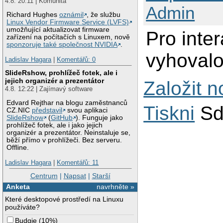
4.8. 20:11 | Komunita
Admin
Richard Hughes
oznámil
, že službu
Linux Vendor Firmware Service (LVFS)
umožňující aktualizovat firmware
Pro inter
zařízení na počítačích s Linuxem, nově
sponzoruje také společnost NVIDIA
.
vyhovalo
Ladislav Hagara
|
Komentářů: 0
SlideRshow, prohlížeč fotek, ale i
jejich organizér a prezentátor
Založit 
4.8. 12:22 | Zajímavý software
Edvard Rejthar na blogu zaměstnanců
Tiskni
Sd
CZ.NIC
představil
svou aplikaci
SlideRshow
(
GitHub
). Funguje jako
prohlížeč fotek, ale i jako jejich
organizér a prezentátor. Neinstaluje se,
běží přímo v prohlížeči. Bez serveru.
Offline.
Ladislav Hagara
|
Komentářů: 11
Centrum
|
Napsat
|
Starší
Anketa
navrhněte »
Které desktopové prostředí na Linuxu
používáte?
Budgie
(
10%
)