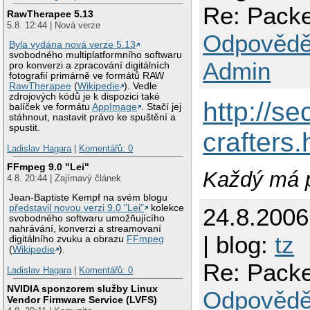
Re: Packe
RawTherapee 5.13
5.8. 12:44 | Nová verze
Odpovědě
Byla vydána nová verze 5.13
svobodného multiplatformního softwaru
Admin
pro konverzi a zpracování digitálních
fotografií primárně ve formátů RAW
RawTherapee
(
Wikipedie
). Vedle
zdrojových kódů je k dispozici také
http://se
balíček ve formátu
AppImage
. Stačí jej
stáhnout, nastavit právo ke spuštění a
spustit.
crafters.
Ladislav Hagara
|
Komentářů: 0
FFmpeg 9.0 "Lei"
Každý má p
4.8. 20:44 | Zajímavý článek
Jean-Baptiste Kempf na svém blogu
představil novou verzi 9.0 "Lei"
kolekce
24.8.2006
svobodného softwaru umožňujícího
nahrávání, konverzi a streamovaní
| blog:
tz
digitálního zvuku a obrazu
FFmpeg
(
Wikipedie
).
Re: Packe
Ladislav Hagara
|
Komentářů: 0
NVIDIA sponzorem služby Linux
Odpovědě
Vendor Firmware Service (LVFS)