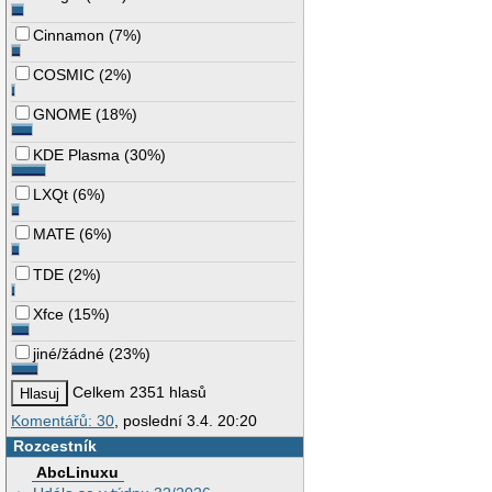
Cinnamon
(
7%
)
COSMIC
(
2%
)
GNOME
(
18%
)
KDE Plasma
(
30%
)
LXQt
(
6%
)
MATE
(
6%
)
TDE
(
2%
)
Xfce
(
15%
)
jiné/žádné
(
23%
)
Celkem 2351 hlasů
Komentářů: 30
, poslední 3.4. 20:20
Rozcestník
AbcLinuxu