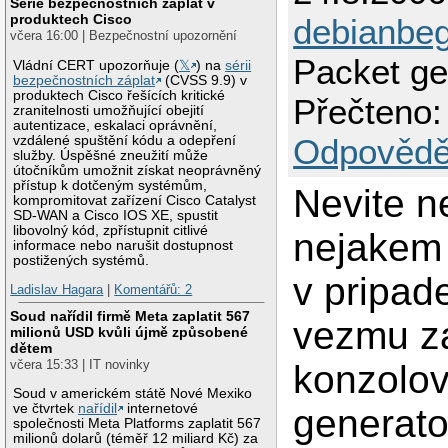
Série bezpečnostních záplat v
produktech Cisco
debianbeg
včera 16:00 | Bezpečnostní upozornění
Packet ge
Vládní CERT upozorňuje (
𝕏
) na
sérii
bezpečnostních záplat
(CVSS 9.9) v
produktech Cisco řešících kritické
Přečteno:
zranitelnosti umožňující obejití
autentizace, eskalaci oprávnění,
Odpovědě
vzdálené spuštění kódu a odepření
služby. Úspěšné zneužití může
útočníkům umožnit získat neoprávněný
přístup k dotčeným systémům,
Nevite n
kompromitovat zařízení Cisco Catalyst
SD-WAN a Cisco IOS XE, spustit
libovolný kód, zpřístupnit citlivé
nejakem 
informace nebo narušit dostupnost
postižených systémů.
v pripad
Ladislav Hagara
|
Komentářů: 2
Soud nařídil firmě Meta zaplatit 567
vezmu z
milionů USD kvůli újmě způsobené
dětem
včera 15:33 | IT novinky
konzolov
Soud v americkém státě Nové Mexiko
ve čtvrtek
nařídil
internetové
generato
společnosti Meta Platforms zaplatit 567
milionů dolarů (téměř 12 miliard Kč) za