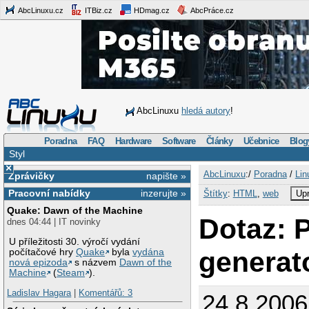
AbcLinuxu.cz
ITBiz.cz
HDmag.cz
AbcPráce.cz
AbcLinuxu
hledá autory
!
Poradna
FAQ
Hardware
Software
Články
Učebnice
Blog
Styl
×
AbcLinuxu
:/
Poradna
/
Lin
Zprávičky
napište »
Pracovní nabídky
inzerujte »
Štítky
:
HTML
,
web
Upr
Quake: Dawn of the Machine
Dotaz: 
dnes 04:44 | IT novinky
U příležitosti 30. výročí vydání
generat
počítačové hry
Quake
byla
vydána
nová epizoda
s názvem
Dawn of the
Machine
(
Steam
).
Ladislav Hagara
|
Komentářů: 3
24.8.2006