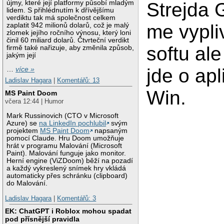
újmy, které její platformy působí mladým
Strejda 
lidem. S přihlédnutím k dřívějšímu
verdiktu tak má společnost celkem
me vypli
zaplatit 942 milionů dolarů, což je malý
zlomek jejího ročního výnosu, který loni
činil 60 miliard dolarů. Čtvrteční verdikt
softu al
firmě také nařizuje, aby změnila způsob,
jakým její
jde o ap
…
více »
Ladislav Hagara
|
Komentářů: 13
Win.
MS Paint Doom
včera 12:44 | Humor
Mark Russinovich (CTO v Microsoft
Azure) se
na LinkedIn pochlubil
svým
projektem
MS Paint Doom
napsaným
pomocí Claude. Hru Doom umožňuje
hrát v programu Malování (Microsoft
Paint). Malování funguje jako monitor.
Herní engine (ViZDoom) běží na pozadí
a každý vykreslený snímek hry vkládá
automaticky přes schránku (clipboard)
do Malování.
Ladislav Hagara
|
Komentářů: 3
EK: ChatGPT i Roblox mohou spadat
pod přísnější pravidla