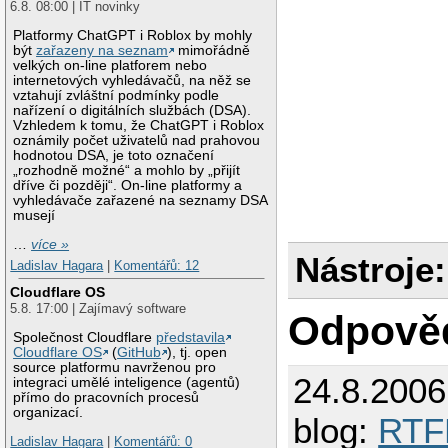
6.8. 08:00 | IT novinky
Platformy ChatGPT i Roblox by mohly
být
zařazeny na seznam
mimořádně
velkých on-line platforem nebo
internetových vyhledávačů, na něž se
vztahují zvláštní podmínky podle
nařízení o digitálních službách (DSA).
Vzhledem k tomu, že ChatGPT i Roblox
oznámily počet uživatelů nad prahovou
hodnotou DSA, je toto označení
„rozhodně možné“ a mohlo by „přijít
dříve či později“. On-line platformy a
vyhledávače zařazené na seznamy DSA
musejí
…
více »
Nástroje:
Ladislav Hagara
|
Komentářů: 12
Cloudflare OS
5.8. 17:00 | Zajímavý software
Odpově
Společnost Cloudflare
představila
Cloudflare OS
(
GitHub
), tj. open
source platformu navrženou pro
24.8.200
integraci umělé inteligence (agentů)
přímo do pracovních procesů
organizací.
blog:
RT
Ladislav Hagara
|
Komentářů: 0