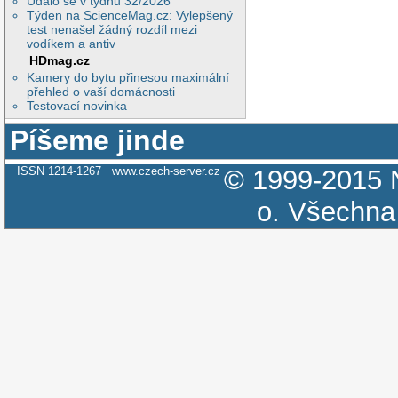
Událo se v týdnu 32/2026
Týden na ScienceMag.cz: Vylepšený
test nenašel žádný rozdíl mezi
vodíkem a antiv
HDmag.cz
Kamery do bytu přinesou maximální
přehled o vaší domácnosti
Testovací novinka
Píšeme jinde
ISSN 1214-1267
www.czech-server.cz
© 1999-2015
o.
Všechna 