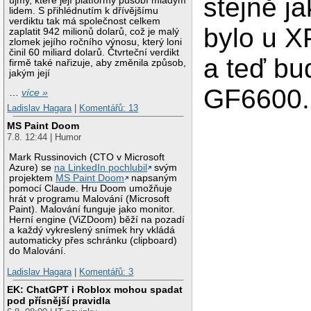
stejně j
újmy, které její platformy působí mladým
lidem. S přihlédnutím k dřívějšímu
verdiktu tak má společnost celkem
bylo u 
zaplatit 942 milionů dolarů, což je malý
zlomek jejího ročního výnosu, který loni
činil 60 miliard dolarů. Čtvrteční verdikt
a teď bu
firmě také nařizuje, aby změnila způsob,
jakým její
GF6600.
…
více »
Ladislav Hagara
|
Komentářů: 13
MS Paint Doom
7.8. 12:44 | Humor
Mark Russinovich (CTO v Microsoft
Azure) se
na LinkedIn pochlubil
svým
projektem
MS Paint Doom
napsaným
pomocí Claude. Hru Doom umožňuje
hrát v programu Malování (Microsoft
Paint). Malování funguje jako monitor.
Herní engine (ViZDoom) běží na pozadí
a každý vykreslený snímek hry vkládá
automaticky přes schránku (clipboard)
do Malování.
Ladislav Hagara
|
Komentářů: 3
EK: ChatGPT i Roblox mohou spadat
pod přísnější pravidla