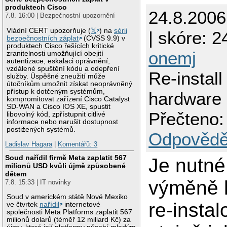
produktech Cisco
24.8.200
7.8. 16:00 | Bezpečnostní upozornění
Vládní CERT upozorňuje (
𝕏
) na
sérii
| skóre: 24
bezpečnostních záplat
(CVSS 9.9) v
produktech Cisco řešících kritické
onemj
zranitelnosti umožňující obejití
autentizace, eskalaci oprávnění,
vzdálené spuštění kódu a odepření
Re-instal
služby. Úspěšné zneužití může
útočníkům umožnit získat neoprávněný
přístup k dotčeným systémům,
hardware
kompromitovat zařízení Cisco Catalyst
SD-WAN a Cisco IOS XE, spustit
Přečteno:
libovolný kód, zpřístupnit citlivé
informace nebo narušit dostupnost
postižených systémů.
Odpovědě
Ladislav Hagara
|
Komentářů: 3
Soud nařídil firmě Meta zaplatit 567
Je nutné
milionů USD kvůli újmě způsobené
dětem
výměně 
7.8. 15:33 | IT novinky
Soud v americkém státě Nové Mexiko
re-instal
ve čtvrtek
nařídil
internetové
společnosti Meta Platforms zaplatit 567
milionů dolarů (téměř 12 miliard Kč) za