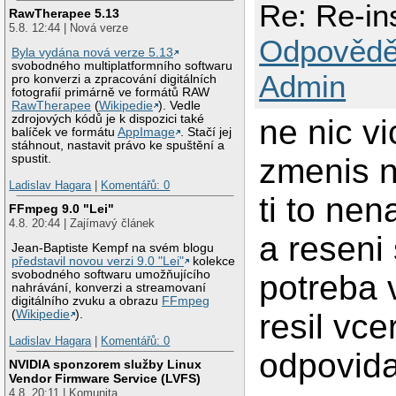
Re: Re-in
RawTherapee 5.13
5.8. 12:44 | Nová verze
Odpovědě
Byla vydána nová verze 5.13
svobodného multiplatformního softwaru
Admin
pro konverzi a zpracování digitálních
fotografií primárně ve formátů RAW
RawTherapee
(
Wikipedie
). Vedle
zdrojových kódů je k dispozici také
ne nic vi
balíček ve formátu
AppImage
. Stačí jej
stáhnout, nastavit právo ke spuštění a
zmenis n
spustit.
Ladislav Hagara
|
Komentářů: 0
ti to ne
FFmpeg 9.0 "Lei"
4.8. 20:44 | Zajímavý článek
a reseni 
Jean-Baptiste Kempf na svém blogu
představil novou verzi 9.0 "Lei"
kolekce
svobodného softwaru umožňujícího
potreba 
nahrávání, konverzi a streamovaní
digitálního zvuku a obrazu
FFmpeg
resil vc
(
Wikipedie
).
Ladislav Hagara
|
Komentářů: 0
odpovidal
NVIDIA sponzorem služby Linux
Vendor Firmware Service (LVFS)
4.8. 20:11 | Komunita