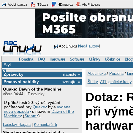
AbcLinuxu.cz
ITBiz.cz
HDmag.cz
AbcPráce.cz
AbcLinuxu
hledá autory
!
Poradna
FAQ
Hardware
Software
Články
Učebnice
Blog
Styl
×
AbcLinuxu
:/
Poradna
/
Lin
Zprávičky
napište »
Pracovní nabídky
inzerujte »
Štítky
:
ATI
,
grafické karty
Quake: Dawn of the Machine
Dotaz: R
včera 04:44 | IT novinky
U příležitosti 30. výročí vydání
při vým
počítačové hry
Quake
byla
vydána
nová epizoda
s názvem
Dawn of the
Machine
(
Steam
).
hardwa
Ladislav Hagara
|
Komentářů: 5
Série bezpečnostních záplat v