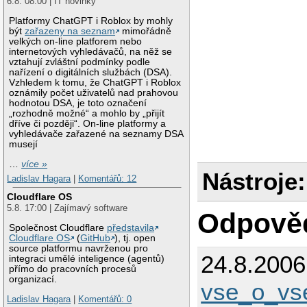
6.8. 08:00 | IT novinky
Platformy ChatGPT i Roblox by mohly
být
zařazeny na seznam
mimořádně
velkých on-line platforem nebo
internetových vyhledávačů, na něž se
vztahují zvláštní podmínky podle
nařízení o digitálních službách (DSA).
Vzhledem k tomu, že ChatGPT i Roblox
oznámily počet uživatelů nad prahovou
hodnotou DSA, je toto označení
„rozhodně možné“ a mohlo by „přijít
dříve či později“. On-line platformy a
vyhledávače zařazené na seznamy DSA
musejí
…
více »
Nástroje:
Ladislav Hagara
|
Komentářů: 12
Cloudflare OS
5.8. 17:00 | Zajímavý software
Odpově
Společnost Cloudflare
představila
Cloudflare OS
(
GitHub
), tj. open
source platformu navrženou pro
24.8.200
integraci umělé inteligence (agentů)
přímo do pracovních procesů
organizací.
vse_o_v
Ladislav Hagara
|
Komentářů: 0