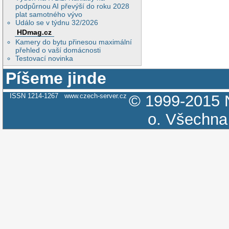
podpůrnou AI převýší do roku 2028
plat samotného vývo
Událo se v týdnu 32/2026
HDmag.cz
Kamery do bytu přinesou maximální
přehled o vaší domácnosti
Testovací novinka
Píšeme jinde
ISSN 1214-1267
www.czech-server.cz
© 1999-2015
o.
Všechna 