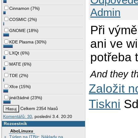
Cinnamon
(
7%
)
Admin
COSMIC
(
2%
)
Při výmě
GNOME
(
18%
)
ani ve wi
KDE Plasma
(
30%
)
LXQt
(
6%
)
potřeba 
MATE
(
6%
)
And they t
TDE
(
2%
)
Založit 
Xfce
(
15%
)
jiné/žádné
(
23%
)
Tiskni
Sd
Celkem 2354 hlasů
Komentářů: 30
, poslední 3.4. 20:20
Rozcestník
AbcLinuxu
Týden na ITBiz: Náklady na