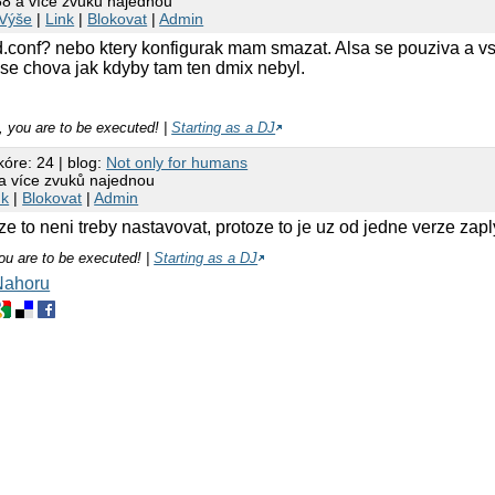
58 a více zvuků najednou
Výše
|
Link
|
Blokovat
|
Admin
und.conf? nebo ktery konfigurak mam smazat. Alsa se pouziva a 
n se chova jak kdyby tam ten dmix nebyl.
e, you are to be executed! |
Starting as a DJ
kóre: 24 | blog:
Not only for humans
 a více zvuků najednou
nk
|
Blokovat
|
Admin
ze to neni treby nastavovat, protoze to je uz od jedne verze zapl
you are to be executed! |
Starting as a DJ
Nahoru