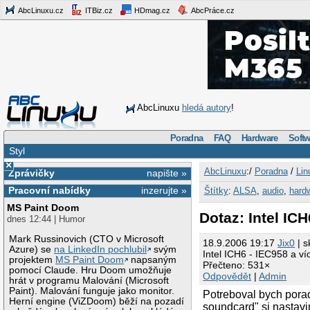
AbcLinuxu.cz
ITBiz.cz
HDmag.cz
AbcPráce.cz
AbcLinuxu
hledá autory
!
Poradna
FAQ
Hardware
Softw
Styl
×
AbcLinuxu
:/
Poradna
/
Lin
Zprávičky
napište »
Pracovní nabídky
inzerujte »
Štítky
:
ALSA
,
audio
,
hard
MS Paint Doom
Dotaz: Intel IC
dnes 12:44 | Humor
Mark Russinovich (CTO v Microsoft
18.9.2006 19:17
Jix0
| s
Azure) se
na LinkedIn pochlubil
svým
Intel ICH6 - IEC958 a v
projektem
MS Paint Doom
napsaným
Přečteno: 531×
pomocí Claude. Hru Doom umožňuje
Odpovědět
|
Admin
hrát v programu Malování (Microsoft
Paint). Malování funguje jako monitor.
Potreboval bych porad
Herní engine (ViZDoom) běží na pozadí
soundcard" si nastav