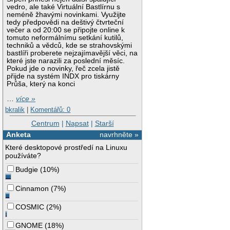
vedro, ale také Virtuální Bastlírnu s
neméně žhavými novinkami. Využijte
tedy předpovědi na deštivý čtvrteční
večer a od 20:00 se připojte online k
tomuto neformálnímu setkání kutilů,
techniků a vědců, kde se strahovskými
bastlíři proberete nejzajímavější věci, na
které jste narazili za poslední měsíc.
Pokud jde o novinky, řeč zcela jistě
přijde na systém INDX pro tiskárny
Průša, který na konci
…
více »
bkralik
|
Komentářů: 0
Centrum
|
Napsat
|
Starší
Anketa
navrhněte »
Které desktopové prostředí na Linuxu
používáte?
Budgie
(
10%
)
Cinnamon
(
7%
)
COSMIC
(
2%
)
GNOME
(
18%
)