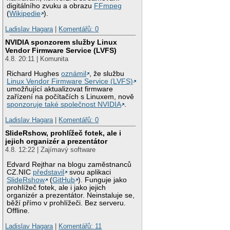
digitálního zvuku a obrazu
FFmpeg
(
Wikipedie
).
Ladislav Hagara
|
Komentářů: 0
NVIDIA sponzorem služby Linux
Vendor Firmware Service (LVFS)
4.8. 20:11 | Komunita
Richard Hughes
oznámil
, že službu
Linux Vendor Firmware Service (LVFS)
umožňující aktualizovat firmware
zařízení na počítačích s Linuxem, nově
sponzoruje také společnost NVIDIA
.
Ladislav Hagara
|
Komentářů: 0
SlideRshow, prohlížeč fotek, ale i
jejich organizér a prezentátor
4.8. 12:22 | Zajímavý software
Edvard Rejthar na blogu zaměstnanců
CZ.NIC
představil
svou aplikaci
SlideRshow
(
GitHub
). Funguje jako
prohlížeč fotek, ale i jako jejich
organizér a prezentátor. Neinstaluje se,
běží přímo v prohlížeči. Bez serveru.
Offline.
Ladislav Hagara
|
Komentářů: 11