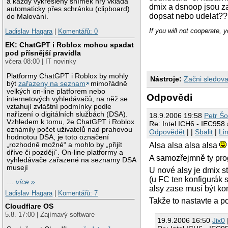
a každý vykreslený snímek hry vkládá
dmix a dsnoop jsou za
automaticky přes schránku (clipboard)
dopsat nebo udelat??
do Malování.
If you will not cooperate, 
Ladislav Hagara
|
Komentářů: 0
EK: ChatGPT i Roblox mohou spadat
pod přísnější pravidla
včera 08:00 | IT novinky
Platformy ChatGPT i Roblox by mohly
Nástroje:
Začni sledova
být
zařazeny na seznam
mimořádně
velkých on-line platforem nebo
Odpovědi
internetových vyhledávačů, na něž se
vztahují zvláštní podmínky podle
nařízení o digitálních službách (DSA).
18.9.2006 19:58
Petr Š
Vzhledem k tomu, že ChatGPT i Roblox
Re: Intel ICH6 - IEC958
oznámily počet uživatelů nad prahovou
Odpovědět
| |
Sbalit
|
Li
hodnotou DSA, je toto označení
„rozhodně možné“ a mohlo by „přijít
Alsa alsa alsa alsa
dříve či později“. On-line platformy a
A samozřejmně ty pro
vyhledávače zařazené na seznamy DSA
musejí
U nové alsy je dmix s
(u FC ten konfigurák
…
více »
alsy zase musí být ko
Ladislav Hagara
|
Komentářů: 7
Takže to nastavte a p
Cloudflare OS
5.8. 17:00 | Zajímavý software
19.9.2006 16:50
Jix0