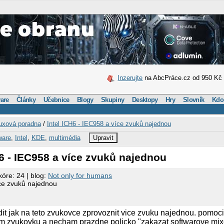
Inzerujte
na AbcPráce.cz od 950 Kč
are
Články
Učebnice
Blogy
Skupiny
Desktopy
Hry
Slovník
Kdo
uxová poradna
/
Intel ICH6 - IEC958 a více zvuků najednou
ware
,
Intel
,
KDE
,
multimédia
Upravit
H6 - IEC958 a více zvuků najednou
kóre: 24 | blog:
Not only for humans
íce zvuků najednou
it jak na teto zvukovce zprovoznit vice zvuku najednou. pomoci
im zvukovku a necham prazdne policko "zakazat softwarove mix