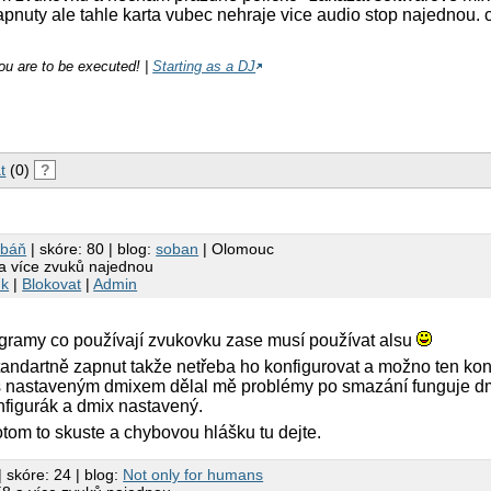
pnuty ale tahle karta vubec nehraje vice audio stop najednou.
you are to be executed! |
Starting as a DJ
t
(0)
?
obáň
| skóre: 80 | blog:
soban
| Olomouc
 a více zvuků najednou
nk
|
Blokovat
|
Admin
gramy co používají zvukovku zase musí používat alsu
tandartně zapnut takže netřeba ho konfigurovat a možno ten ko
 s nastaveným dmixem dělal mě problémy po smazání funguje dm
nfigurák a dmix nastavený.
otom to skuste a chybovou hlášku tu dejte.
| skóre: 24 | blog:
Not only for humans