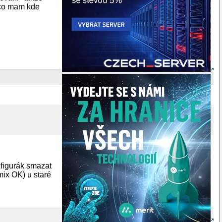
 co mam kde
nfigurák smazat
ix OK) u staré