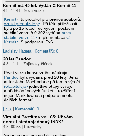
Kermit má 45 let. Vydán C-Kermit 11
4.8. 11:44 | Nová verze
Kermit
, tj. protokol pro přenos souborů,
vznikl před 45 lety
. Při této příležitosti
byla po 15 letech od vydání poslední
stabilní verze 9.0.302 vydána
nová
stabilní verze 11
implementace
C-
Kermit
. S podporou IPv6.
Ladislav Hagara
|
Komentářů: 0
20 let Pandoc
4.8. 11:11 | Zajímavý článek
První verze konverzního nástroje
Pandoc
byla vydána před 20 lety. Jeho
autor John MacFarlane při tomto výročí
rekapituluje
jednotlivé etapy vývoje
a přidávání nových funkcí – rozšíření
nejen Markdownu a podporu mnoha
dalších formátů.
|🇵🇸
|
Komentářů: 0
Virtuální Bastlírna vol. 65: Už vám
dorazil předobjednaný INDX?
4.8. 00:55 | Pozvánky
Srpen přinesl nejen další spalující