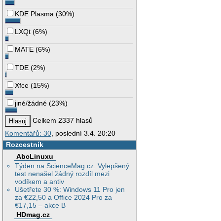
KDE Plasma
(
30%
)
LXQt
(
6%
)
MATE
(
6%
)
TDE
(
2%
)
Xfce
(
15%
)
jiné/žádné
(
23%
)
Celkem 2337 hlasů
Komentářů: 30
, poslední 3.4. 20:20
Rozcestník
AbcLinuxu
Týden na ScienceMag.cz: Vylepšený
test nenašel žádný rozdíl mezi
vodíkem a antiv
Ušetřete 30 %: Windows 11 Pro jen
za €22,50 a Office 2024 Pro za
€17,15 – akce B
HDmag.cz