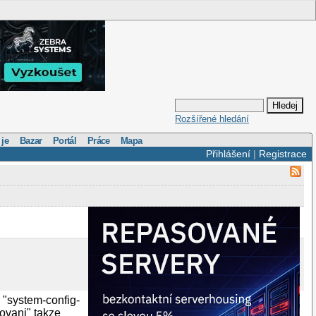
Rozšířené hledání
 je
Bazar
Portál
Práce
Mapa
Přihlášení
|
Registrace
 "system-config-
ovani" takze