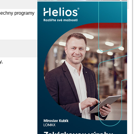
vsechny programy
y,