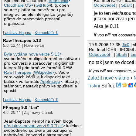
Re: Intel ICH6 - IEC9
Společnost Cloudflare
představila
Odpovědět
| |
Sbalit
|
Cloudflare OS
(
GitHub
), tj. open
source platformu navrženou pro
je to ten /etc/aso
integraci umělé inteligence (agentů)
ji taky pouzivaji je
přímo do pracovních procesů
organizací.
Alsa je 0.11
Ladislav Hagara
|
Komentářů: 0
If you will not cooperat
RawTherapee 5.13
19.9.2006 17:35
Jix0
| s
5.8. 12:44 | Nová verze
Re: Intel ICH6 - IEC958
Odpovědět
| |
Sbalit
|
Li
Byla vydána nová verze 5.13
svobodného multiplatformního softwaru
no tak jsem se docetl 
pro konverzi a zpracování digitálních
fotografií primárně ve formátů RAW
If you will not cooperate, 
RawTherapee
(
Wikipedie
). Vedle
zdrojových kódů je k dispozici také
Založit nové vlákno
•
balíček ve formátu
AppImage
. Stačí jej
Tiskni
Sdílej:
stáhnout, nastavit právo ke spuštění a
spustit.
Ladislav Hagara
|
Komentářů: 0
FFmpeg 9.0 "Lei"
4.8. 20:44 | Zajímavý článek
Jean-Baptiste Kempf na svém blogu
představil novou verzi 9.0 "Lei"
kolekce
svobodného softwaru umožňujícího
nahrávání, konverzi a streamovaní