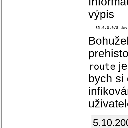
Informa
výpis
Bohužel
prehist
je
route
bych si 
infiková
uživate
5.10.20