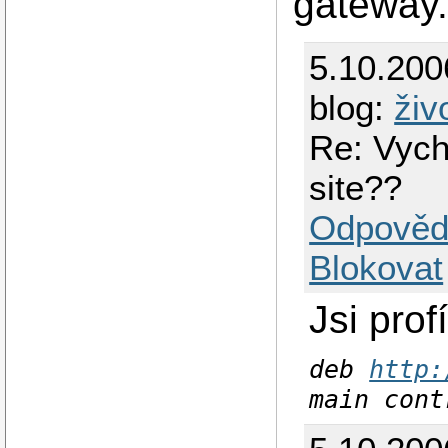
gateway.
5.10.200
blog:
živ
Re: Vych
site??
Odpověd
Blokovat
Jsi prof
deb
http:
main cont