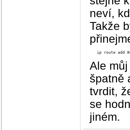
stejně 
neví, k
Takže b
přinejm
Ale můj 
špatně 
tvrdit, 
se hodn
jiném.