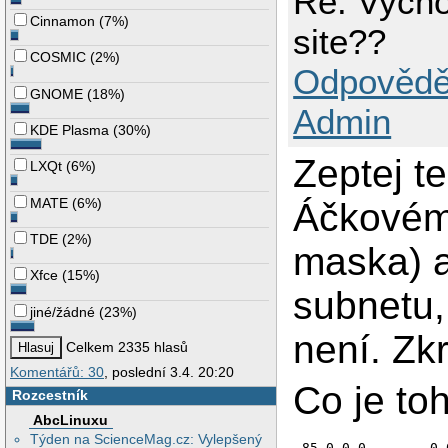
Re: Vych
Cinnamon
(
7%
)
site??
COSMIC
(
2%
)
Odpovědě
GNOME
(
18%
)
Admin
KDE Plasma
(
30%
)
Zeptej t
LXQt
(
6%
)
MATE
(
6%
)
Áčkovém 
TDE
(
2%
)
maska) a
Xfce
(
15%
)
subnetu,
jiné/žádné
(
23%
)
není. Zk
Celkem 2335 hlasů
Komentářů: 30
, poslední 3.4. 20:20
Co je to
Rozcestník
AbcLinuxu
Týden na ScienceMag.cz: Vylepšený