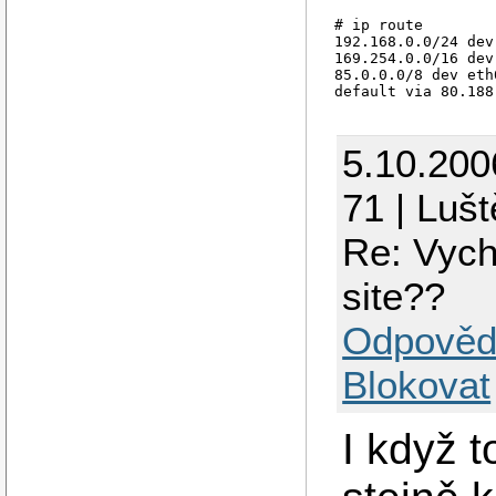
# ip route

192.168.0.0/24 dev
169.254.0.0/16 dev
85.0.0.0/8 dev eth
default via 80.188
5.10.200
71 | Luš
Re: Vych
site??
Odpověd
Blokovat
I když t