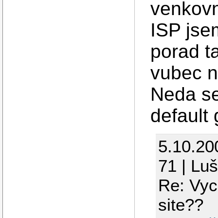
venkovn
ISP jsem
porad t
vubec n
Neda se
default
5.10.20
71 | Lu
Re: Vyc
site??