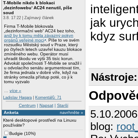
T-Mobile nikdo k blokaci
intelige
‚dezinfowebu‘ AC24 nenutil, píše
soud
3.8. 17:22 | Zajímavý článek
jak uryc
Firma T-Mobile blokovala
„dezinformační web“ AC24 bez toho,
kdyz sur
aniž by k tomu měla závazný pokyn
orgánů veřejné moci
. Píše to ve svém
rozsudku Městský soud v Praze, který
po čtyřech letech uzavřel kauzu blokace
zmíněného webu. Operátor musí
uhradit škodu ve výši 35 tisíc korun.
Advokát společnosti T-Mobile se snažil i
u odvolacího senátu argumentovat tím,
že firma jednala v dobré víře, když na
Nástroje:
stránky omezila přístup poté, co ji k
tomu vyzvalo
…
více »
Odpově
Ladislav Hagara
|
Komentářů: 71
Centrum
|
Napsat
|
Starší
5.10.200
Anketa
navrhněte »
Které desktopové prostředí na Linuxu
blog:
root
používáte?
Budgie
(
10%
)