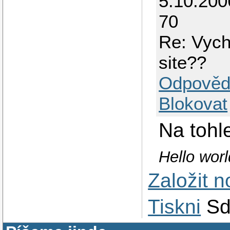
5.10.200
70
Re: Vych
site??
Odpověd
Blokovat
Na tohle
Hello wor
Založit 
Tiskni
Sd