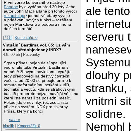
První verze konverzního nástroje
Pandoc
byla vydána před 20 lety. Jeho
ale tent
autor John MacFarlane při tomto výročí
rekapituluje
jednotlivé etapy vývoje
internetu
a přidávání nových funkcí – rozšíření
nejen Markdownu a podporu mnoha
dalších formátů.
serveru t
|🇵🇸
|
Komentářů: 0
Virtuální Bastlírna vol. 65: Už vám
nameseve
dorazil předobjednaný INDX?
4.8. 00:55 | Pozvánky
Systemu
Srpen přinesl nejen další spalující
vedro, ale také Virtuální Bastlírnu s
dlouhy p
neméně žhavými novinkami. Využijte
tedy předpovědi na deštivý čtvrteční
večer a od 20:00 se připojte online k
stranku,
tomuto neformálnímu setkání kutilů,
techniků a vědců, kde se strahovskými
bastlíři proberete nejzajímavější věci, na
vnitrni s
které jste narazili za poslední měsíc.
Pokud jde o novinky, řeč zcela jistě
přijde na systém INDX pro tiskárny
solidne.
Průša, který na konci
…
více »
Nemohl b
bkralik
|
Komentářů: 0