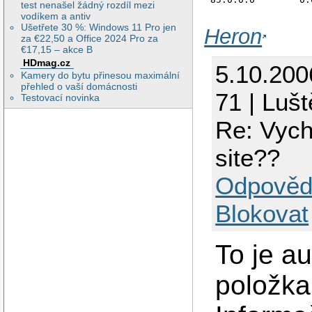
test nenašel žádný rozdíl mezi
vodíkem a antiv
Ušetřete 30 %: Windows 11 Pro jen
Heron
za €22,50 a Office 2024 Pro za
€17,15 – akce B
HDmag.cz
5.10.200
Kamery do bytu přinesou maximální
přehled o vaší domácnosti
71 | Luš
Testovací novinka
Re: Vych
site??
Odpověd
Blokovat
To je a
položka 