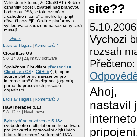
Vzhledem k tomu, že ChatGPT i Roblox
site??
oznámily počet uživatelů nad prahovou
hodnotou DSA, je toto označení
„rozhodně možné“ a mohlo by „přijít
dříve či později“. On-line platformy a
5.10.2006
vyhledávače zařazené na seznamy DSA
musejí
Vychozi 
…
více »
Ladislav Hagara
|
Komentářů: 4
rozsah ma
Cloudflare OS
5.8. 17:00 | Zajímavý software
Přečteno:
Společnost Cloudflare
představila
Cloudflare OS
(
GitHub
), tj. open
Odpovědě
source platformu navrženou pro
integraci umělé inteligence (agentů)
přímo do pracovních procesů
Ahoj,
organizací.
Ladislav Hagara
|
Komentářů: 0
nastavil
RawTherapee 5.13
5.8. 12:44 | Nová verze
internet
Byla vydána nová verze 5.13
svobodného multiplatformního softwaru
pripojeni
pro konverzi a zpracování digitálních
fotografií primárně ve formátů RAW