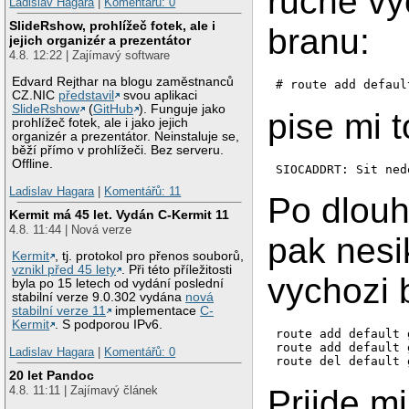
rucne vy
Ladislav Hagara
|
Komentářů: 0
SlideRshow, prohlížeč fotek, ale i
branu:
jejich organizér a prezentátor
4.8. 12:22 | Zajímavý software
Edvard Rejthar na blogu zaměstnanců
# route add defaul
CZ.NIC
představil
svou aplikaci
SlideRshow
(
GitHub
). Funguje jako
pise mi t
prohlížeč fotek, ale i jako jejich
organizér a prezentátor. Neinstaluje se,
běží přímo v prohlížeči. Bez serveru.
Offline.
SIOCADDRT: Sit ned
Ladislav Hagara
|
Komentářů: 11
Po dlou
Kermit má 45 let. Vydán C-Kermit 11
4.8. 11:44 | Nová verze
pak nes
Kermit
, tj. protokol pro přenos souborů,
vznikl před 45 lety
. Při této příležitosti
vychozi 
byla po 15 letech od vydání poslední
stabilní verze 9.0.302 vydána
nová
stabilní verze 11
implementace
C-
Kermit
. S podporou IPv6.
route add default 
route add default 
Ladislav Hagara
|
Komentářů: 0
20 let Pandoc
Prijde mi
4.8. 11:11 | Zajímavý článek