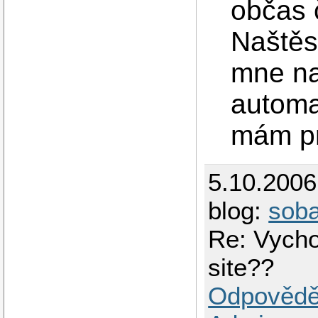
občas 
Naštěs
mne na
automat
mám pr
5.10.200
blog:
sob
Re: Vych
site??
Odpovědě