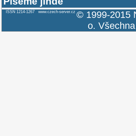
Píšeme jinde
ISSN 1214-1267
www.czech-server.cz
© 1999-2015
o.
Všechna 