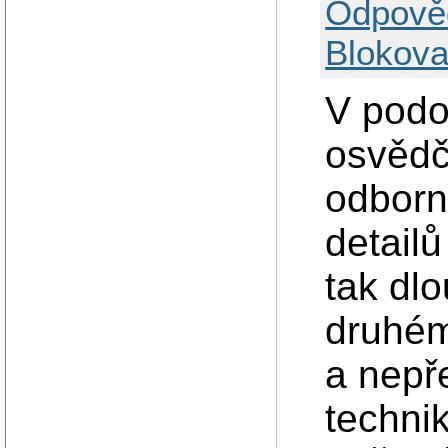
Odpově
Blokova
V podo
osvědč
odborn
detailů
tak dl
druhém
a nepř
technik