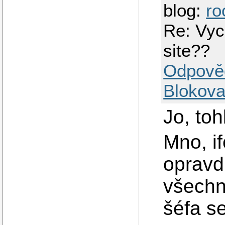
blog:
ro
Re: Vyc
site??
Odpově
Blokova
Jo, to
Mno, i
opravd
všechny
šéfa s