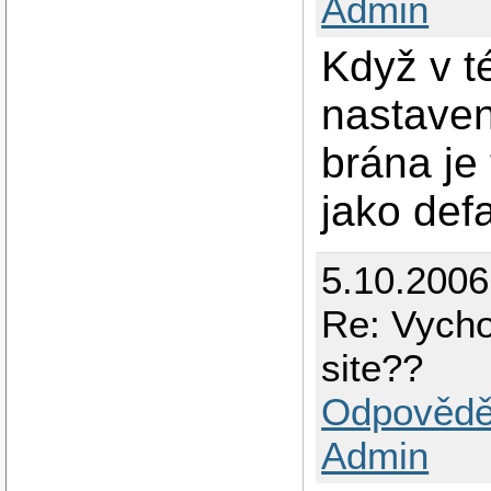
Admin
Když v t
nastaven
brána je 
jako defa
5.10.2006
Re: Vych
site??
Odpovědě
Admin