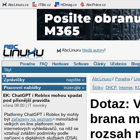
AbcLinuxu.cz
ITBiz.cz
HDmag.cz
AbcPráce.cz
AbcLinuxu
hledá autory
!
Poradna
FAQ
Hardware
Software
Články
Učebnice
Blog
Styl
×
AbcLinuxu
:/
Poradna
/
Lin
Zprávičky
napište »
Pracovní nabídky
inzerujte »
Štítky
:
DHCP
,
Internet
,
K
EK: ChatGPT i Roblox mohou spadat
Dotaz: 
pod přísnější pravidla
včera 08:00 | IT novinky
brana 
Platformy ChatGPT i Roblox by mohly
být
zařazeny na seznam
mimořádně
velkých on-line platforem nebo
internetových vyhledávačů, na něž se
rozsah 
vztahují zvláštní podmínky podle
nařízení o digitálních službách (DSA).