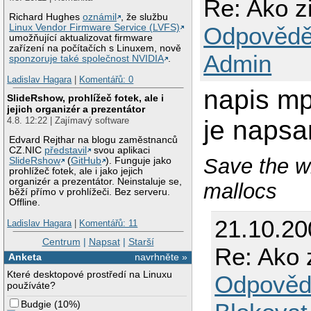
Re: Ako z
Richard Hughes
oznámil
, že službu
Odpovědě
Linux Vendor Firmware Service (LVFS)
umožňující aktualizovat firmware
zařízení na počítačích s Linuxem, nově
Admin
sponzoruje také společnost NVIDIA
.
Ladislav Hagara
|
Komentářů: 0
napis mp
SlideRshow, prohlížeč fotek, ale i
jejich organizér a prezentátor
4.8. 12:22 | Zajímavý software
je naps
Edvard Rejthar na blogu zaměstnanců
CZ.NIC
představil
svou aplikaci
Save the w
SlideRshow
(
GitHub
). Funguje jako
prohlížeč fotek, ale i jako jejich
organizér a prezentátor. Neinstaluje se,
mallocs
běží přímo v prohlížeči. Bez serveru.
Offline.
21.10.2
Ladislav Hagara
|
Komentářů: 11
Centrum
|
Napsat
|
Starší
Re: Ako 
Anketa
navrhněte »
Které desktopové prostředí na Linuxu
Odpověd
používáte?
Budgie
(
10%
)