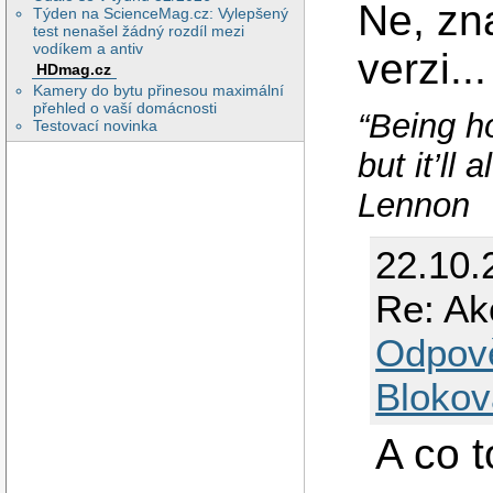
Ne, zn
Týden na ScienceMag.cz: Vylepšený
test nenašel žádný rozdíl mezi
vodíkem a antiv
verzi...
HDmag.cz
Kamery do bytu přinesou maximální
přehled o vaší domácnosti
“Being ho
Testovací novinka
but it’ll
Lennon
22.10.
Re: Ak
Odpov
Blokov
A co 