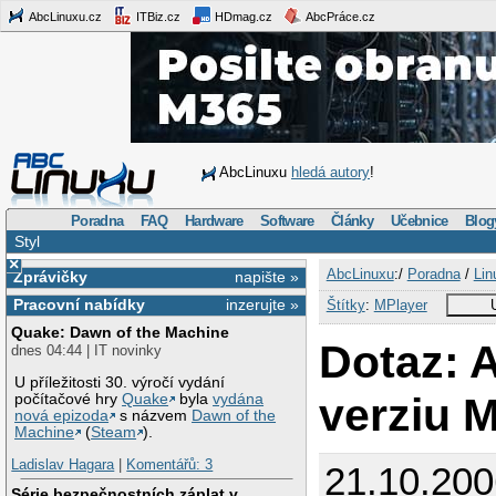
AbcLinuxu.cz
ITBiz.cz
HDmag.cz
AbcPráce.cz
AbcLinuxu
hledá autory
!
Poradna
FAQ
Hardware
Software
Články
Učebnice
Blog
Styl
×
AbcLinuxu
:/
Poradna
/
Lin
Zprávičky
napište »
Pracovní nabídky
inzerujte »
Štítky
:
MPlayer
Quake: Dawn of the Machine
Dotaz: 
dnes 04:44 | IT novinky
U příležitosti 30. výročí vydání
verziu 
počítačové hry
Quake
byla
vydána
nová epizoda
s názvem
Dawn of the
Machine
(
Steam
).
Ladislav Hagara
|
Komentářů: 3
21.10.200
Série bezpečnostních záplat v