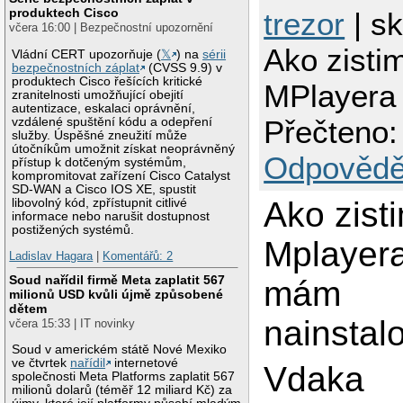
produktech Cisco
trezor
| sk
včera 16:00 | Bezpečnostní upozornění
Ako zisti
Vládní CERT upozorňuje (
𝕏
) na
sérii
bezpečnostních záplat
(CVSS 9.9) v
produktech Cisco řešících kritické
MPlayera
zranitelnosti umožňující obejití
autentizace, eskalaci oprávnění,
Přečteno:
vzdálené spuštění kódu a odepření
služby. Úspěšné zneužití může
útočníkům umožnit získat neoprávněný
Odpovědě
přístup k dotčeným systémům,
kompromitovat zařízení Cisco Catalyst
SD-WAN a Cisco IOS XE, spustit
Ako zist
libovolný kód, zpřístupnit citlivé
informace nebo narušit dostupnost
postižených systémů.
Mplayera
Ladislav Hagara
|
Komentářů: 2
Soud nařídil firmě Meta zaplatit 567
mám
milionů USD kvůli újmě způsobené
dětem
nainstal
včera 15:33 | IT novinky
Soud v americkém státě Nové Mexiko
ve čtvrtek
nařídil
internetové
Vdaka
společnosti Meta Platforms zaplatit 567
milionů dolarů (téměř 12 miliard Kč) za