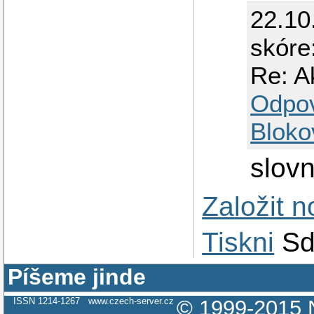
22.10
skóre
Re: A
Odpo
Bloko
slov
Založit 
Tiskni
Sd
Píšeme jinde
ISSN 1214-1267
www.czech-server.cz
© 1999-2015