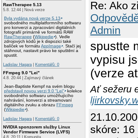
Re: Ako z
RawTherapee 5.13
5.8. 12:44 | Nová verze
Odpovědě
Byla vydána nová verze 5.13
svobodného multiplatformního softwaru
Admin
pro konverzi a zpracování digitálních
fotografií primárně ve formátů RAW
RawTherapee
(
Wikipedie
). Vedle
zdrojových kódů je k dispozici také
spustte 
balíček ve formátu
AppImage
. Stačí jej
stáhnout, nastavit právo ke spuštění a
vypisu j
spustit.
Ladislav Hagara
|
Komentářů: 0
(verze at
FFmpeg 9.0 "Lei"
4.8. 20:44 | Zajímavý článek
Ať sežeru e
Jean-Baptiste Kempf na svém blogu
představil novou verzi 9.0 "Lei"
kolekce
svobodného softwaru umožňujícího
ljirkovsky
nahrávání, konverzi a streamovaní
digitálního zvuku a obrazu
FFmpeg
(
Wikipedie
).
21.10.200
Ladislav Hagara
|
Komentářů: 0
skóre: 16
NVIDIA sponzorem služby Linux
Vendor Firmware Service (LVFS)
4.8. 20:11 | Komunita