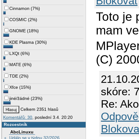
Blokovat
Cinnamon
(
7%
)
Toto je
COSMIC
(
2%
)
mam ver
GNOME
(
18%
)
MPlaye
KDE Plasma
(
30%
)
LXQt
(
6%
)
(C) 200
MATE
(
6%
)
21.10.2
TDE
(
2%
)
Xfce
(
15%
)
skóre: 7
jiné/žádné
(
23%
)
Re: Ako
Celkem 2351 hlasů
Odpově
Komentářů: 30
, poslední 3.4. 20:20
Rozcestník
Blokova
AbcLinuxu
Událo se v týdnu 32/2026