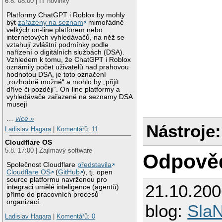
6.8. 08:00 | IT novinky
Platformy ChatGPT i Roblox by mohly
být
zařazeny na seznam
mimořádně
velkých on-line platforem nebo
internetových vyhledávačů, na něž se
vztahují zvláštní podmínky podle
nařízení o digitálních službách (DSA).
Vzhledem k tomu, že ChatGPT i Roblox
oznámily počet uživatelů nad prahovou
hodnotou DSA, je toto označení
„rozhodně možné“ a mohlo by „přijít
dříve či později“. On-line platformy a
vyhledávače zařazené na seznamy DSA
musejí
…
více »
Nástroje:
Ladislav Hagara
|
Komentářů: 11
Cloudflare OS
5.8. 17:00 | Zajímavý software
Odpově
Společnost Cloudflare
představila
Cloudflare OS
(
GitHub
), tj. open
source platformu navrženou pro
21.10.20
integraci umělé inteligence (agentů)
přímo do pracovních procesů
organizací.
blog:
SlaN
Ladislav Hagara
|
Komentářů: 0