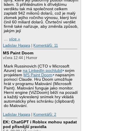
újmy, které její platformy působí mladým
lidem. S přihlédnutím k dřívějšímu
verdiktu tak má společnost celkem
zaplatit 942 milionů dolarů, což je malý
zlomek jejího ročního výnosu, který loni
činil 60 miliard dolarů. Čtvrteční verdikt
firmě také nařizuje, aby změnila způsob,
jakým její
…
více »
Ladislav Hagara
|
Komentářů: 11
MS Paint Doom
včera 12:44 | Humor
Mark Russinovich (CTO v Microsoft
Azure) se
na LinkedIn pochlubil
svým
projektem
MS Paint Doom
napsaným
pomocí Claude. Hru Doom umožňuje
hrát v programu Malování (Microsoft
Paint). Malování funguje jako monitor.
Herní engine (ViZDoom) běží na pozadí
a každý vykreslený snímek hry vkládá
automaticky přes schránku (clipboard)
do Malování.
Ladislav Hagara
|
Komentářů: 2
EK: ChatGPT i Roblox mohou spadat
pod přísnější pravidla