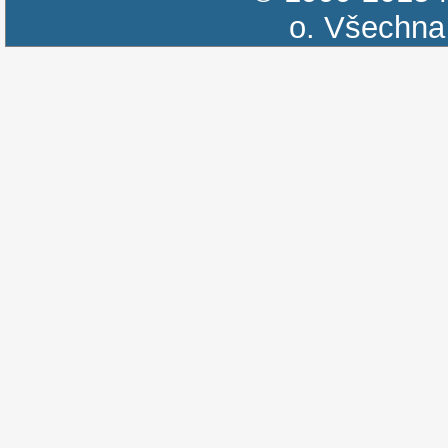
o.
Všechna 