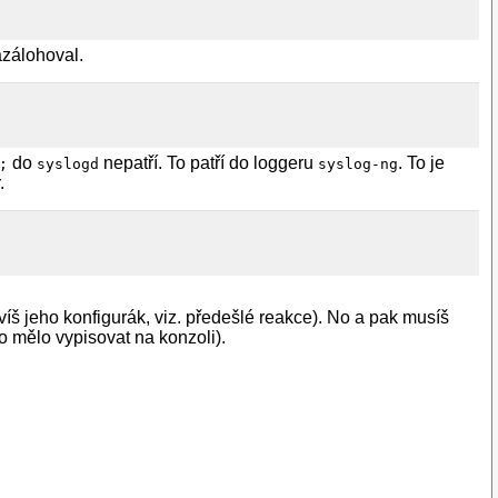
zazálohoval.
do
nepatří. To patří do loggeru
. To je
;
syslogd
syslog-ng
.
víš jeho konfigurák, viz. předešlé reakce). No a pak musíš
o mělo vypisovat na konzoli).