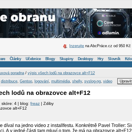
Inzerujte
na AbcPráce.cz od 950 Kč
are
Články
Učebnice
Blogy
Skupiny
Desktopy
Hry
Slovník
Kdo
uxová poradna
/
výpis všech lodů na obrazovce alt+F12
,
distribuce
,
Gentoo
,
logování
,
multimédia
,
shelly
,
syslog-ng
,
video
Upravit
ech lodů na obrazovce alt+F12
 skóre: 4 | blog:
freaz
| Zdiby
azovce alt+F12
 díval na jedno video z installfestu. Konkrétně Pavel Troller: Si
ibuci. A v jedné části tam mluví o tom, že má na obrazovce alt+F1