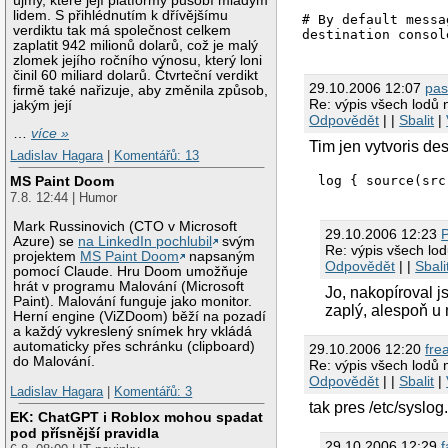
újmy, které její platformy působí mladým
lidem. S přihlédnutím k dřívějšímu
# By default messa
verdiktu tak má společnost celkem
zaplatit 942 milionů dolarů, což je malý
zlomek jejího ročního výnosu, který loni
činil 60 miliard dolarů. Čtvrteční verdikt
29.10.2006 12:07
pa
firmě také nařizuje, aby změnila způsob,
Re: výpis všech lodů
jakým její
Odpovědět
| |
Sbalit
|
…
více »
Tim jen vytvoris de
Ladislav Hagara
|
Komentářů: 13
log { source(src
MS Paint Doom
7.8. 12:44 | Humor
Mark Russinovich (CTO v Microsoft
29.10.2006 12:23
Azure) se
na LinkedIn pochlubil
svým
Re: výpis všech lo
projektem
MS Paint Doom
napsaným
Odpovědět
| |
Sbali
pomocí Claude. Hru Doom umožňuje
hrát v programu Malování (Microsoft
Jo, nakopíroval j
Paint). Malování funguje jako monitor.
zaplý, alespoň u
Herní engine (ViZDoom) běží na pozadí
a každý vykreslený snímek hry vkládá
automaticky přes schránku (clipboard)
29.10.2006 12:20
fre
do Malování.
Re: výpis všech lodů
Odpovědět
| |
Sbalit
|
Ladislav Hagara
|
Komentářů: 3
tak pres /etc/syslog
EK: ChatGPT i Roblox mohou spadat
pod přísnější pravidla
29.10.2006 12:29