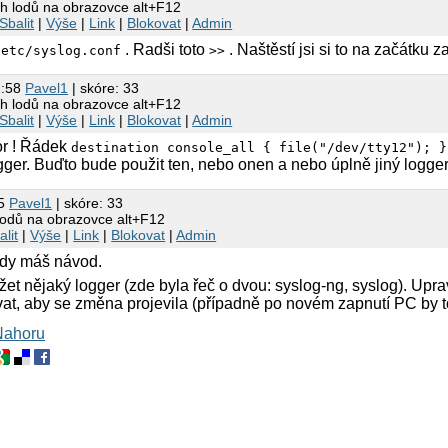
ch lodů na obrazovce alt+F12
Sbalit
|
Výše
|
Link
|
Blokovat
|
Admin
. Radši toto
. Naštěstí jsi si to na začátku 
/etc/syslog.conf
>>
2:58
Pavel1
| skóre: 33
ch lodů na obrazovce alt+F12
Sbalit
|
Výše
|
Link
|
Blokovat
|
Admin
or ! Řádek
destination console_all { file("/dev/tty12"); }
ogger. Buďto bude použit ten, nebo onen a nebo úplně jiný logger
45
Pavel1
| skóre: 33
lodů na obrazovce alt+F12
alit
|
Výše
|
Link
|
Blokovat
|
Admin
ady máš návod.
et nějaký logger (zde byla řeč o dvou: syslog-ng, syslog). Upra
ovat, aby se změna projevila (případně po novém zapnutí PC by t
Nahoru