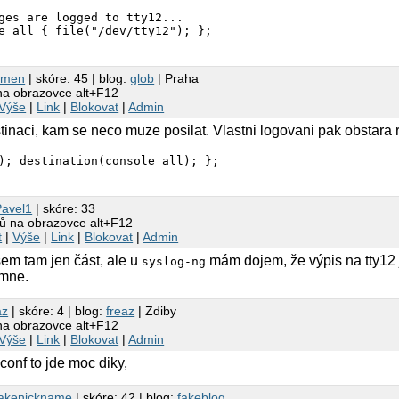
ges are logged to tty12...

smen
| skóre: 45 | blog:
glob
| Praha
 na obrazovce alt+F12
Výše
|
Link
|
Blokovat
|
Admin
stinaci, kam se neco muze posilat. Vlastni logovani pak obstara
); destination(console_all); };
Pavel1
| skóre: 33
dů na obrazovce alt+F12
t
|
Výše
|
Link
|
Blokovat
|
Admin
sem tam jen část, ale u
mám dojem, že výpis na tty12 j
syslog-ng
 mne.
az
| skóre: 4 | blog:
freaz
| Zdiby
 na obrazovce alt+F12
Výše
|
Link
|
Blokovat
|
Admin
.conf to jde moc diky,
fakenickname
| skóre: 42 | blog:
fakeblog