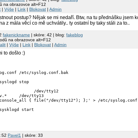
dů na obrazovce alt+F12
t
|
Výše
|
Link
|
Blokovat
|
Admin
tnout postup? Nějak se mi nedaří. Btw, na tu přednášku jsem k
na z mála věcí co mě uchvátily.. ty ostatní by taky stáli za to..
42
fakenickname
| skóre: 42 | blog:
fakeblog
lodů na obrazovce alt+F12
alit
|
Výše
|
Link
|
Blokovat
|
Admin
i to došlo :)
og.conf /etc/syslog.conf.bak

syslogd stop

              /dev/tty12

v.*     /dev/tty13

console_all { file("/dev/tty12"); };' > /etc/syslog.conf

sysklogd start

2:52
Pavel1
| skóre: 33