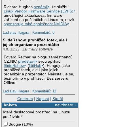
Richard Hughes
oznámil
, že službu
Linux Vendor Firmware Service (LVFS)
umožňující aktualizovat firmware
zařízení na počítačích s Linuxem, nově
sponzoruje také společnost NVIDIA
.
Ladislav Hagara
|
Komentářů: 0
SlideRshow, prohlížeč fotek, ale i
jejich organizér a prezentátor
4.8. 12:22 | Zajímavý software
Edvard Rejthar na blogu zaměstnanců
CZ.NIC
představil
svou aplikaci
SlideRshow
(
GitHub
). Funguje jako
prohlížeč fotek, ale i jako jejich
organizér a prezentátor. Neinstaluje se,
běží přímo v prohlížeči. Bez serveru.
Offline.
Ladislav Hagara
|
Komentářů: 11
Centrum
|
Napsat
|
Starší
Anketa
navrhněte »
Které desktopové prostředí na Linuxu
používáte?
Budgie
(
10%
)