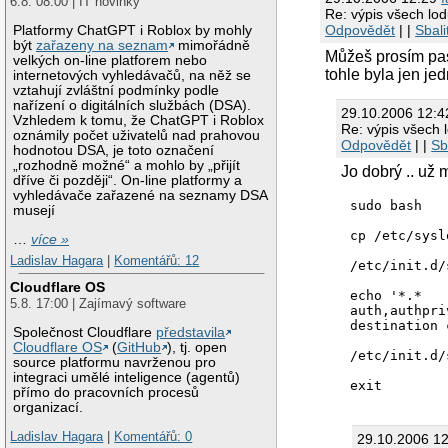
6.8. 08:00 | IT novinky
Re: výpis všech lo
Odpovědět
| |
Sbali
Platformy ChatGPT i Roblox by mohly
být
zařazeny na seznam
mimořádně
Můžeš prosím pas
velkých on-line platforem nebo
tohle byla jen jed
internetových vyhledávačů, na něž se
vztahují zvláštní podmínky podle
nařízení o digitálních službách (DSA).
29.10.2006 12:
Vzhledem k tomu, že ChatGPT i Roblox
Re: výpis všech 
oznámily počet uživatelů nad prahovou
Odpovědět
| |
Sb
hodnotou DSA, je toto označení
„rozhodně možné“ a mohlo by „přijít
Jo dobrý .. už m
dříve či později“. On-line platformy a
vyhledávače zařazené na seznamy DSA
sudo bash

musejí
cp /etc/sysl
…
více »
Ladislav Hagara
|
Komentářů: 12
/etc/init.d/
Cloudflare OS
echo '*.*   
5.8. 17:00 | Zajímavý software
auth,authpri
destination 
Společnost Cloudflare
představila
Cloudflare OS
(
GitHub
), tj. open
/etc/init.d/
source platformu navrženou pro
integraci umělé inteligence (agentů)
přímo do pracovních procesů
organizací.
Ladislav Hagara
|
Komentářů: 0
29.10.2006 1