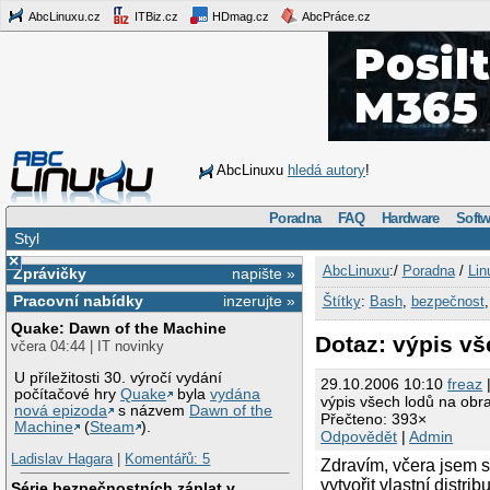
AbcLinuxu.cz
ITBiz.cz
HDmag.cz
AbcPráce.cz
AbcLinuxu
hledá autory
!
Poradna
FAQ
Hardware
Softw
Styl
×
AbcLinuxu
:/
Poradna
/
Lin
Zprávičky
napište »
Pracovní nabídky
inzerujte »
Štítky
:
Bash
,
bezpečnost
Quake: Dawn of the Machine
Dotaz: výpis vš
včera 04:44 | IT novinky
U příležitosti 30. výročí vydání
29.10.2006 10:10
freaz
|
počítačové hry
Quake
byla
vydána
výpis všech lodů na obr
nová epizoda
s názvem
Dawn of the
Přečteno: 393×
Machine
(
Steam
).
Odpovědět
|
Admin
Ladislav Hagara
|
Komentářů: 5
Zdravím, včera jsem se
vytvořit vlastní distr
Série bezpečnostních záplat v