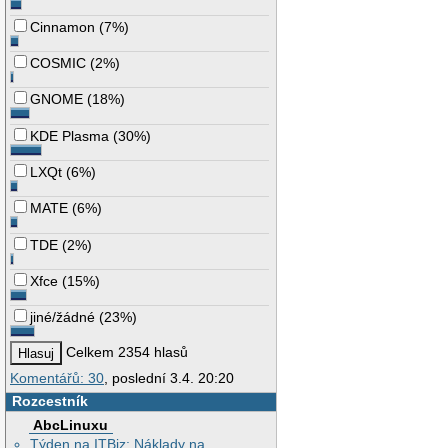
Cinnamon
(
7%
)
COSMIC
(
2%
)
GNOME
(
18%
)
KDE Plasma
(
30%
)
LXQt
(
6%
)
MATE
(
6%
)
TDE
(
2%
)
Xfce
(
15%
)
jiné/žádné
(
23%
)
Celkem 2354 hlasů
Komentářů: 30
, poslední 3.4. 20:20
Rozcestník
AbcLinuxu
Týden na ITBiz: Náklady na