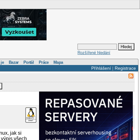
Rozšířené hledání
 je
Bazar
Portál
Práce
Mapa
Přihlášení
|
Registrace
nux, jak si
2 výpis všech