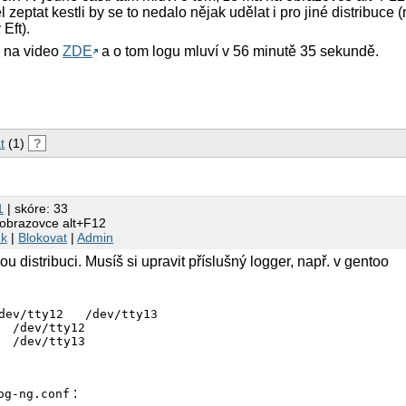
 zeptat kestli by se to nedalo nějak udělat i pro jiné distribuce (
Eft).
 na video
ZDE
a o tom logu mluví v 56 minutě 35 sekundě.
t
(1)
?
1
| skóre: 33
 obrazovce alt+F12
nk
|
Blokovat
|
Admin
ou distribuci. Musíš si upravit příslušný logger, např. v gentoo
dev/tty12   /dev/tty13

  /dev/tty12

:
og-ng.conf