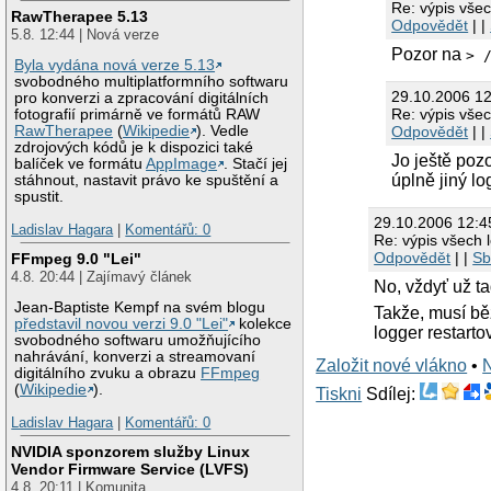
Re: výpis vše
RawTherapee 5.13
Odpovědět
| |
5.8. 12:44 | Nová verze
Pozor na
> 
Byla vydána nová verze 5.13
svobodného multiplatformního softwaru
29.10.2006 1
pro konverzi a zpracování digitálních
Re: výpis vše
fotografií primárně ve formátů RAW
Odpovědět
| |
RawTherapee
(
Wikipedie
). Vedle
zdrojových kódů je k dispozici také
Jo ještě poz
balíček ve formátu
AppImage
. Stačí jej
úplně jiný l
stáhnout, nastavit právo ke spuštění a
spustit.
29.10.2006 12:
Ladislav Hagara
|
Komentářů: 0
Re: výpis všech 
Odpovědět
| |
Sb
FFmpeg 9.0 "Lei"
4.8. 20:44 | Zajímavý článek
No, vždyť už t
Jean-Baptiste Kempf na svém blogu
Takže, musí běž
představil novou verzi 9.0 "Lei"
kolekce
logger restart
svobodného softwaru umožňujícího
nahrávání, konverzi a streamovaní
Založit nové vlákno
•
digitálního zvuku a obrazu
FFmpeg
(
Wikipedie
).
Tiskni
Sdílej:
Ladislav Hagara
|
Komentářů: 0
NVIDIA sponzorem služby Linux
Vendor Firmware Service (LVFS)
4.8. 20:11 | Komunita