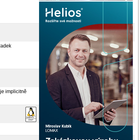
 radek
e implicitně