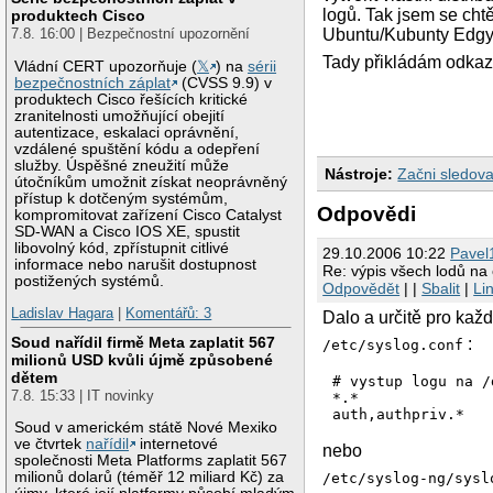
logů. Tak jsem se chtěl
produktech Cisco
7.8. 16:00 | Bezpečnostní upozornění
Ubuntu/Kubunty Edgy 
Tady přikládám odkaz
Vládní CERT upozorňuje (
𝕏
) na
sérii
bezpečnostních záplat
(CVSS 9.9) v
produktech Cisco řešících kritické
zranitelnosti umožňující obejití
autentizace, eskalaci oprávnění,
vzdálené spuštění kódu a odepření
služby. Úspěšné zneužití může
Nástroje:
Začni sledova
útočníkům umožnit získat neoprávněný
přístup k dotčeným systémům,
Odpovědi
kompromitovat zařízení Cisco Catalyst
SD-WAN a Cisco IOS XE, spustit
libovolný kód, zpřístupnit citlivé
29.10.2006 10:22
Pavel
informace nebo narušit dostupnost
Re: výpis všech lodů na
postižených systémů.
Odpovědět
| |
Sbalit
|
Li
Ladislav Hagara
|
Komentářů: 3
Dalo a určitě pro každ
Soud nařídil firmě Meta zaplatit 567
:
/etc/syslog.conf
milionů USD kvůli újmě způsobené
dětem
# vystup logu na /
7.8. 15:33 | IT novinky
*.*               
Soud v americkém státě Nové Mexiko
ve čtvrtek
nařídil
internetové
nebo
společnosti Meta Platforms zaplatit 567
milionů dolarů (téměř 12 miliard Kč) za
/etc/syslog-ng/sysl