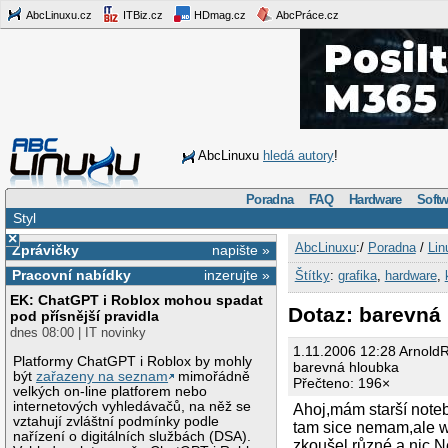
AbcLinuxu.cz
ITBiz.cz
HDmag.cz
AbcPráce.cz
AbcLinuxu
hledá autory
!
Poradna
FAQ
Hardware
Softw
Styl
×
AbcLinuxu
:/
Poradna
/
Lin
Zprávičky
napište »
Pracovní nabídky
inzerujte »
Štítky
:
grafika
,
hardware
,
EK: ChatGPT i Roblox mohou spadat
Dotaz: barevná
pod přísnější pravidla
dnes 08:00 | IT novinky
1.11.2006 12:28 Arnold
Platformy ChatGPT i Roblox by mohly
barevná hloubka
být
zařazeny na seznam
mimořádně
Přečteno: 196×
velkých on-line platforem nebo
internetových vyhledávačů, na něž se
Ahoj,mám starší note
vztahují zvláštní podmínky podle
tam sice nemam,ale wi
nařízení o digitálních službách (DSA).
zkoušel různé a nic.Ne