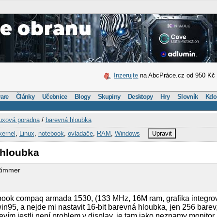
Inzerujte
na AbcPráce.cz od 950 Kč
are
Články
Učebnice
Blogy
Skupiny
Desktopy
Hry
Slovník
Kdo
uxová poradna
/
barevná hloubka
kernel
,
Linux
,
notebook
,
ovladače
,
RAM
,
Windows
Upravit
 hloubka
Rimmer
book compaq armada 1530, (133 MHz, 16M ram, grafika integrov
n95, a nejde mi nastavit 16-bit barevná hloubka, jen 256 bare
vím jestli není problem v display, je tam jako neznamy monitor..