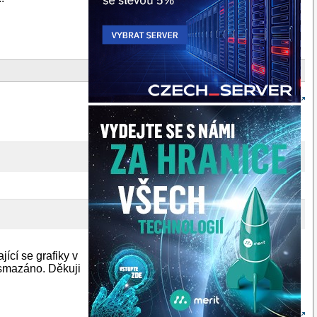
ící se grafiky v
smazáno. Děkuji