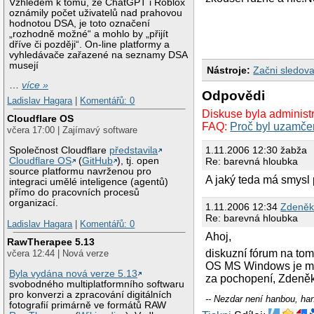
Vzhledem k tomu, že ChatGPT i Roblox
oznámily počet uživatelů nad prahovou
hodnotou DSA, je toto označení
„rozhodně možné“ a mohlo by „přijít
dříve či později“. On-line platformy a
vyhledávače zařazené na seznamy DSA
musejí
Nástroje:
Začni sledova
…
více »
Odpovědi
Ladislav Hagara
|
Komentářů: 0
Diskuse byla administ
Cloudflare OS
FAQ:
Proč byl uzamče
včera 17:00 | Zajímavý software
1.11.2006 12:30 žabža
Společnost Cloudflare
představila
Re: barevná hloubka
Cloudflare OS
(
GitHub
), tj. open
source platformu navrženou pro
A jaký teda má smysl
integraci umělé inteligence (agentů)
přímo do pracovních procesů
organizací.
1.11.2006 12:34
Zdeněk
Re: barevná hloubka
Ladislav Hagara
|
Komentářů: 0
Ahoj,
RawTherapee 5.13
diskuzní fórum na tom
včera 12:44 | Nová verze
OS MS Windows je mim
Byla vydána nová verze 5.13
za pochopení, Zdeněk
svobodného multiplatformního softwaru
pro konverzi a zpracování digitálních
-- Nezdar není hanbou, ha
fotografií primárně ve formátů RAW