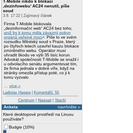
T-Mobile nikdo k blokaci
‚dezinfowebu‘ AC24 nenutil, píše
soud
3.8. 17:22 | Zajímavý článek
Firma T-Mobile blokovala
„dezinformační web“ AC24 bez toho,
aniž by k tomu měla závazný pokyn
orgánů veřejné moci
. Píše to ve svém
rozsudku Městský soud v Praze, který
po čtyřech letech uzavřel kauzu blokace
zmíněného webu. Operátor musí
uhradit škodu ve výši 35 tisíc korun.
Advokát společnosti T-Mobile se snažil i
u odvolacího senátu argumentovat tím,
že firma jednala v dobré víře, když na
stránky omezila přístup poté, co ji k
tomu vyzvalo
…
více »
Ladislav Hagara
|
Komentářů: 55
Centrum
|
Napsat
|
Starší
Anketa
navrhněte »
Které desktopové prostředí na Linuxu
používáte?
Budgie
(
10%
)