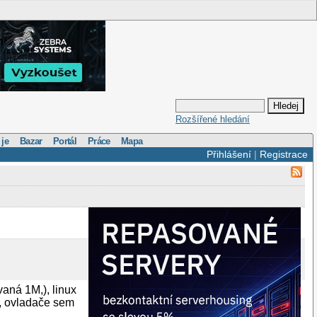
Rozšířené hledání
 je
Bazar
Portál
Práce
Mapa
Přihlášení
|
Registrace
aná 1M,), linux
v, ovladače sem
.