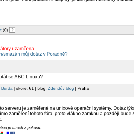
t
(0)
?
rátory uzamčena.
n/smazán můj dotaz v Poradně?
 ptát se ABC Linuxu?
 Burda
| skóre: 61 | blog:
Zdendův blog
| Praha
to serveru je zaměřené na unixové operační systémy. Dotaz týkaj
o zaměření tohoto fóra, proto vlákno zamknu a později bude 
.
nbou je strach z pokusu.