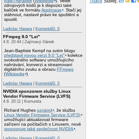
Tiskni
Sdílej:
RawTherapee
(
Wikipedie
). Vedle
zdrojových kódů je k dispozici také
balíček ve formátu
AppImage
. Stačí jej
stáhnout, nastavit právo ke spuštění a
spustit.
Ladislav Hagara
|
Komentářů: 0
FFmpeg 9.0 "Lei"
4.8. 20:44 | Zajímavý článek
Jean-Baptiste Kempf na svém blogu
představil novou verzi 9.0 "Lei"
kolekce
svobodného softwaru umožňujícího
nahrávání, konverzi a streamovaní
digitálního zvuku a obrazu
FFmpeg
(
Wikipedie
).
Ladislav Hagara
|
Komentářů: 0
NVIDIA sponzorem služby Linux
Vendor Firmware Service (LVFS)
4.8. 20:11 | Komunita
Richard Hughes
oznámil
, že službu
Linux Vendor Firmware Service (LVFS)
umožňující aktualizovat firmware
zařízení na počítačích s Linuxem, nově
sponzoruje také společnost NVIDIA
.
Ladislav Hagara
|
Komentářů: 0