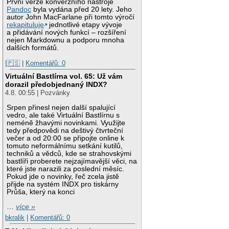
První verze konverzního nástroje
Pandoc
byla vydána před 20 lety. Jeho
autor John MacFarlane při tomto výročí
rekapituluje
jednotlivé etapy vývoje
a přidávání nových funkcí – rozšíření
nejen Markdownu a podporu mnoha
dalších formátů.
|🇵🇸
|
Komentářů: 0
Virtuální Bastlírna vol. 65: Už vám
dorazil předobjednaný INDX?
4.8. 00:55 | Pozvánky
Srpen přinesl nejen další spalující
vedro, ale také Virtuální Bastlírnu s
neméně žhavými novinkami. Využijte
tedy předpovědi na deštivý čtvrteční
večer a od 20:00 se připojte online k
tomuto neformálnímu setkání kutilů,
techniků a vědců, kde se strahovskými
bastlíři proberete nejzajímavější věci, na
které jste narazili za poslední měsíc.
Pokud jde o novinky, řeč zcela jistě
přijde na systém INDX pro tiskárny
Průša, který na konci
…
více »
bkralik
|
Komentářů: 0