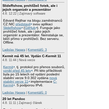
SlideRshow, prohlížeč fotek, ale i
jejich organizér a prezentátor
4.8. 12:22 | Zajímavý software
Edvard Rejthar na blogu zaměstnanců
CZ.NIC
představil
svou aplikaci
SlideRshow
(
GitHub
). Funguje jako
prohlížeč fotek, ale i jako jejich
organizér a prezentátor. Neinstaluje se,
běží přímo v prohlížeči. Bez serveru.
Offline.
Ladislav Hagara
|
Komentářů: 3
Kermit má 45 let. Vydán C-Kermit 11
4.8. 11:44 | Nová verze
Kermit
, tj. protokol pro přenos souborů,
vznikl před 45 lety
. Při této příležitosti
byla po 15 letech od vydání poslední
stabilní verze 9.0.302 vydána
nová
stabilní verze 11
implementace
C-
Kermit
. S podporou IPv6.
Ladislav Hagara
|
Komentářů: 0
20 let Pandoc
4.8. 11:11 | Zajímavý článek