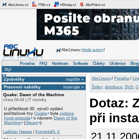
AbcLinuxu.cz
ITBiz.cz
HDmag.cz
AbcPráce.cz
AbcLinuxu
hledá autory
!
Poradna
FAQ
Hardware
Software
Články
Učebnice
Blog
Styl
×
AbcLinuxu
:/
Poradna
/
Lin
Zprávičky
napište »
Pracovní nabídky
inzerujte »
Štítky
:
distribuce
,
DVD
,
G
Quake: Dawn of the Machine
Dotaz: 
včera 04:44 | IT novinky
U příležitosti 30. výročí vydání
při inst
počítačové hry
Quake
byla
vydána
nová epizoda
s názvem
Dawn of the
Machine
(
Steam
).
Ladislav Hagara
|
Komentářů: 6
21.11.200