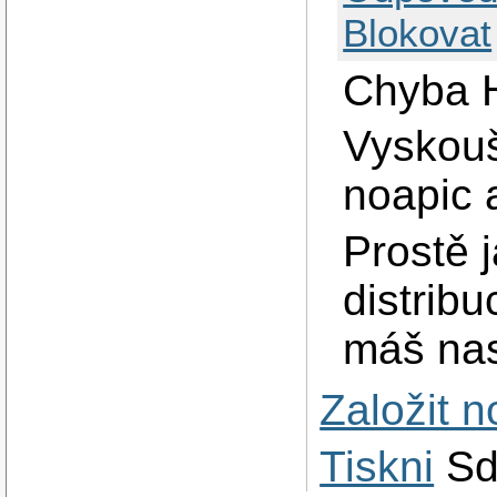
Blokovat
Chyba
Vyskouš
noapic a
Prostě j
distrib
máš nas
Založit 
Tiskni
Sd