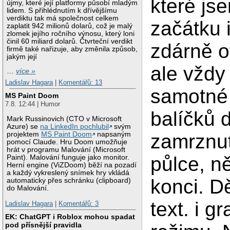
které js
újmy, které její platformy působí mladým
lidem. S přihlédnutím k dřívějšímu
verdiktu tak má společnost celkem
začátku 
zaplatit 942 milionů dolarů, což je malý
zlomek jejího ročního výnosu, který loni
činil 60 miliard dolarů. Čtvrteční verdikt
zdárně o
firmě také nařizuje, aby změnila způsob,
jakým její
ale vždy 
…
více »
Ladislav Hagara
|
Komentářů: 13
samotné 
MS Paint Doom
7.8. 12:44 | Humor
balíčků 
Mark Russinovich (CTO v Microsoft
Azure) se
na LinkedIn pochlubil
svým
projektem
MS Paint Doom
napsaným
zamrznut
pomocí Claude. Hru Doom umožňuje
hrát v programu Malování (Microsoft
půlce, n
Paint). Malování funguje jako monitor.
Herní engine (ViZDoom) běží na pozadí
a každý vykreslený snímek hry vkládá
konci. Dě
automaticky přes schránku (clipboard)
do Malování.
text. i g
Ladislav Hagara
|
Komentářů: 3
EK: ChatGPT i Roblox mohou spadat
pod přísnější pravidla