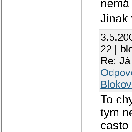
nemá 
Jinak 
3.5.20
22 | bl
Re: Já 
Odpov
Blokov
To ch
tym n
casto 