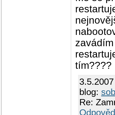
restartu
nejnověj
nabootov
zavádím 
restartuj
tím????
3.5.2007
blog:
so
Re: Zamr
Odpověd