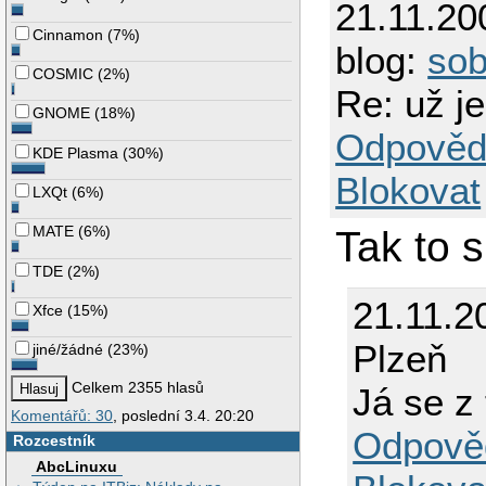
21.11.20
Cinnamon
(
7%
)
blog:
so
COSMIC
(
2%
)
Re: už j
GNOME
(
18%
)
Odpověd
KDE Plasma
(
30%
)
Blokovat
LXQt
(
6%
)
MATE
(
6%
)
Tak to 
TDE
(
2%
)
21.11.2
Xfce
(
15%
)
Plzeň
jiné/žádné
(
23%
)
Celkem 2355 hlasů
Já se z 
Komentářů: 30
, poslední 3.4. 20:20
Odpově
Rozcestník
AbcLinuxu