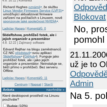
4.8. 20:11 | Komunita
Odpověd
Richard Hughes
oznámil
, že službu
Linux Vendor Firmware Service (LVFS)
Blokovat
umožňující aktualizovat firmware
zařízení na počítačích s Linuxem, nově
sponzoruje také společnost NVIDIA
.
No, pro
Ladislav Hagara
|
Komentářů: 0
SlideRshow, prohlížeč fotek, ale i
pomohl j
jejich organizér a prezentátor
4.8. 12:22 | Zajímavý software
Edvard Rejthar na blogu zaměstnanců
21.11.200
CZ.NIC
představil
svou aplikaci
SlideRshow
(
GitHub
). Funguje jako
prohlížeč fotek, ale i jako jejich
už je to 
organizér a prezentátor. Neinstaluje se,
běží přímo v prohlížeči. Bez serveru.
Odpovědě
Offline.
Ladislav Hagara
|
Komentářů: 11
Admin
Centrum
|
Napsat
|
Starší
Anketa
navrhněte »
Na 5. po
Které desktopové prostředí na Linuxu
používáte?
Budgie
(
10%
)