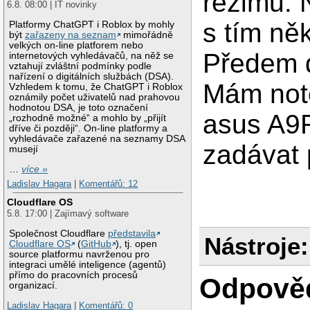
režimu. 
6.8. 08:00 | IT novinky
s tím ně
Platformy ChatGPT i Roblox by mohly
být
zařazeny na seznam
mimořádně
velkých on-line platforem nebo
Předem d
internetových vyhledávačů, na něž se
vztahují zvláštní podmínky podle
nařízení o digitálních službách (DSA).
Mám not
Vzhledem k tomu, že ChatGPT i Roblox
oznámily počet uživatelů nad prahovou
hodnotou DSA, je toto označení
asus A9
„rozhodně možné“ a mohlo by „přijít
dříve či později“. On-line platformy a
vyhledávače zařazené na seznamy DSA
zadávat 
musejí
…
více »
Ladislav Hagara
|
Komentářů: 12
Cloudflare OS
5.8. 17:00 | Zajímavý software
Společnost Cloudflare
představila
Nástroje:
Cloudflare OS
(
GitHub
), tj. open
source platformu navrženou pro
integraci umělé inteligence (agentů)
přímo do pracovních procesů
Odpově
organizací.
Ladislav Hagara
|
Komentářů: 0