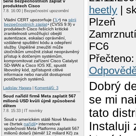
Série bezpečnostních záplat v
produktech Cisco
heetly
| sk
7.8. 16:00 | Bezpečnostní upozornění
Plzeň
Vládní CERT upozorňuje (
𝕏
) na
sérii
bezpečnostních záplat
(CVSS 9.9) v
produktech Cisco řešících kritické
Zamrznutí 
zranitelnosti umožňující obejití
autentizace, eskalaci oprávnění,
FC6
vzdálené spuštění kódu a odepření
služby. Úspěšné zneužití může
útočníkům umožnit získat neoprávněný
Přečteno:
přístup k dotčeným systémům,
kompromitovat zařízení Cisco Catalyst
SD-WAN a Cisco IOS XE, spustit
Odpovědě
libovolný kód, zpřístupnit citlivé
informace nebo narušit dostupnost
postižených systémů.
Dobrý de
Ladislav Hagara
|
Komentářů: 3
se mi na
Soud nařídil firmě Meta zaplatit 567
milionů USD kvůli újmě způsobené
dětem
tato dist
7.8. 15:33 | IT novinky
Soud v americkém státě Nové Mexiko
Instaluji
ve čtvrtek
nařídil
internetové
společnosti Meta Platforms zaplatit 567
milionů dolarů (téměř 12 miliard Kč) za