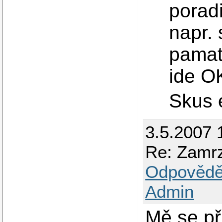
porad
napr. 
pamat
ide O
Skus e
3.5.2007 
Re: Zamrz
Odpovědě
Admin
Mě se při