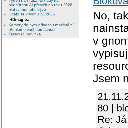
Blokova
Týden na ITBiz: Náklady na
podpůrnou AI převýší do roku 2028
plat samotného vývo
No, tak
Událo se v týdnu 32/2026
HDmag.cz
nainsta
Kamery do bytu přinesou maximální
přehled o vaší domácnosti
Testovací novinka
v gnom
vypisu
resourc
Jsem n
21.11.
80 | bl
Re: Já 