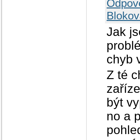
Odpov
Blokov
Jak js
problé
chyb v
Z té c
zaříze
být vy
no a p
pohle