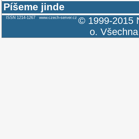
Píšeme jinde
ISSN 1214-1267
www.czech-server.cz
© 1999-2015
o.
Všechna 