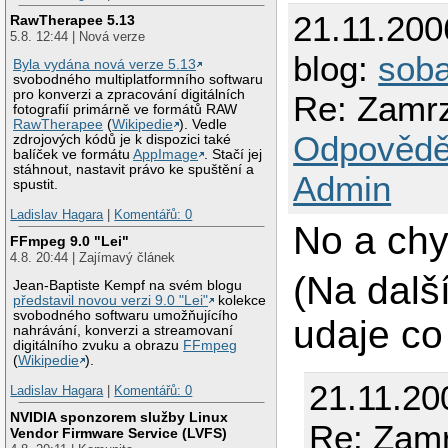
21.11.200
RawTherapee 5.13
5.8. 12:44 | Nová verze
blog:
sob
Byla vydána nová verze 5.13
svobodného multiplatformního softwaru
pro konverzi a zpracování digitálních
Re: Zamrz
fotografií primárně ve formátů RAW
RawTherapee
(
Wikipedie
). Vedle
Odpovědě
zdrojových kódů je k dispozici také
balíček ve formátu
AppImage
. Stačí jej
stáhnout, nastavit právo ke spuštění a
Admin
spustit.
Ladislav Hagara
|
Komentářů: 0
No a chy
FFmpeg 9.0 "Lei"
4.8. 20:44 | Zajímavý článek
(Na dalš
Jean-Baptiste Kempf na svém blogu
představil novou verzi 9.0 "Lei"
kolekce
svobodného softwaru umožňujícího
udaje co 
nahrávání, konverzi a streamovaní
digitálního zvuku a obrazu
FFmpeg
(
Wikipedie
).
21.11.20
Ladislav Hagara
|
Komentářů: 0
NVIDIA sponzorem služby Linux
Re: Zamr
Vendor Firmware Service (LVFS)