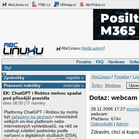
AbcLinuxu.cz
ITBiz.cz
HDmag.cz
AbcPráce.cz
AbcLinuxu
hledá autory
!
Poradna
FAQ
Hardware
Softw
Styl
×
AbcLinuxu
:/
Poradna
/
Lin
Zprávičky
napište »
Pracovní nabídky
inzerujte »
Štítky
:
Windows
Uprav
EK: ChatGPT i Roblox mohou spadat
Dotaz: webcam
pod přísnější pravidla
dnes 08:00 | IT novinky
28.11.2006 17:27
proch
Platformy ChatGPT i Roblox by mohly
webcam
být
zařazeny na seznam
mimořádně
Přečteno: 674×
velkých on-line platforem nebo
Odpovědět
|
Admin
internetových vyhledávačů, na něž se
vztahují zvláštní podmínky podle
Zdravím, chci si kup
nařízení o digitálních službách (DSA).