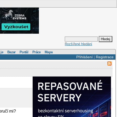
Rozšířené hledání
 je
Bazar
Portál
Práce
Mapa
Přihlášení
|
Registrace
oručí mi?