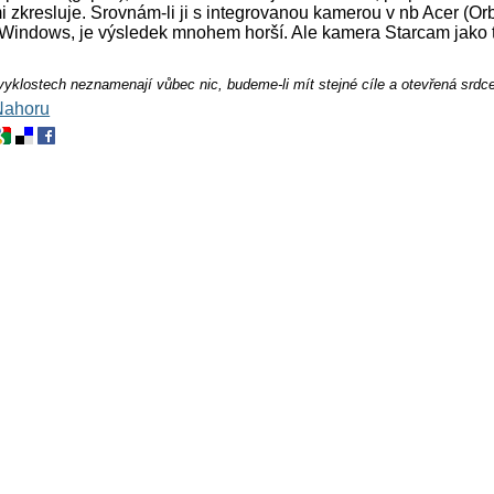
 zkresluje. Srovnám-li ji s integrovanou kamerou v nb Acer (Orb
Windows, je výsledek mnohem horší. Ale kamera Starcam jako t
zvyklostech neznamenají vůbec nic, budeme-li mít stejné cíle a otevřená srdc
Nahoru