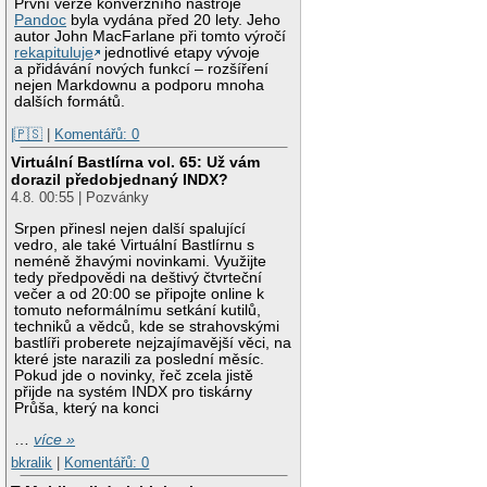
První verze konverzního nástroje
Pandoc
byla vydána před 20 lety. Jeho
autor John MacFarlane při tomto výročí
rekapituluje
jednotlivé etapy vývoje
a přidávání nových funkcí – rozšíření
nejen Markdownu a podporu mnoha
dalších formátů.
|🇵🇸
|
Komentářů: 0
Virtuální Bastlírna vol. 65: Už vám
dorazil předobjednaný INDX?
4.8. 00:55 | Pozvánky
Srpen přinesl nejen další spalující
vedro, ale také Virtuální Bastlírnu s
neméně žhavými novinkami. Využijte
tedy předpovědi na deštivý čtvrteční
večer a od 20:00 se připojte online k
tomuto neformálnímu setkání kutilů,
techniků a vědců, kde se strahovskými
bastlíři proberete nejzajímavější věci, na
které jste narazili za poslední měsíc.
Pokud jde o novinky, řeč zcela jistě
přijde na systém INDX pro tiskárny
Průša, který na konci
…
více »
bkralik
|
Komentářů: 0