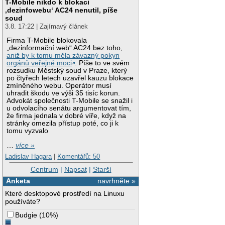
T-Mobile nikdo k blokaci
‚dezinfowebu‘ AC24 nenutil, píše
soud
3.8. 17:22 | Zajímavý článek
Firma T-Mobile blokovala
„dezinformační web“ AC24 bez toho,
aniž by k tomu měla závazný pokyn
orgánů veřejné moci
. Píše to ve svém
rozsudku Městský soud v Praze, který
po čtyřech letech uzavřel kauzu blokace
zmíněného webu. Operátor musí
uhradit škodu ve výši 35 tisíc korun.
Advokát společnosti T-Mobile se snažil i
u odvolacího senátu argumentovat tím,
že firma jednala v dobré víře, když na
stránky omezila přístup poté, co ji k
tomu vyzvalo
…
více »
Ladislav Hagara
|
Komentářů: 50
Centrum
|
Napsat
|
Starší
Anketa
navrhněte »
Které desktopové prostředí na Linuxu
používáte?
Budgie
(
10%
)