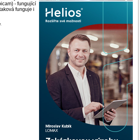
icam) - fungující
aková funguje i
e.