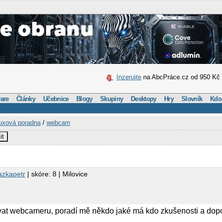
Inzerujte
na AbcPráce.cz od 950 Kč
are
Články
Učebnice
Blogy
Skupiny
Desktopy
Hry
Slovník
Kdo
uxová poradna
/
webcam
it
azkapetr
| skóre: 8 | Milovice
ovat webcameru, poradí mě někdo jaké má kdo zkušenosti a dop