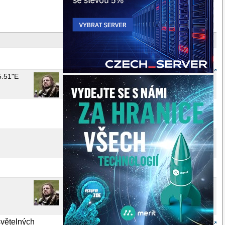
5.51"E
světelných