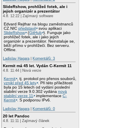
SlideRshow, prohlížeč fotek, ale i
jejich organizér a prezentátor
4.8. 12:22 | Zajímavý software
Edvard Rejthar na blogu zaměstnanců
CZ.NIC
představil
svou aplikaci
SlideRshow
(
GitHub
). Funguje jako
prohlížeč fotek, ale i jako jejich
organizér a prezentátor. Neinstaluje se,
běží přímo v prohlížeči. Bez serveru.
Offline.
Ladislav Hagara
|
Komentářů: 3
Kermit má 45 let. Vydán C-Kermit 11
4.8. 11:44 | Nová verze
Kermit
, tj. protokol pro přenos souborů,
vznikl před 45 lety
. Při této příležitosti
byla po 15 letech od vydání poslední
stabilní verze 9.0.302 vydána
nová
stabilní verze 11
implementace
C-
Kermit
. S podporou IPv6.
Ladislav Hagara
|
Komentářů: 0
20 let Pandoc
4.8. 11:11 | Zajímavý článek