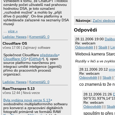
Vzhledem k tomu, že ChatGPT i Roblox
oznámily počet uživatelů nad prahovou
hodnotou DSA, je toto označení
„rozhodně možné“ a mohlo by „přijít
dříve či později“. On-line platformy a
vyhledávače zařazené na seznamy DSA
Nástroje:
Začni sledova
musejí
Odpovědi
…
více »
Ladislav Hagara
|
Komentářů: 0
28.11.2006 19:00
Dalibo
Re: webcam
Cloudflare OS
Odpovědět
| |
Sbalit
|
Li
včera 17:00 | Zajímavý software
Webová kamera Starca
Společnost Cloudflare
představila
Cloudflare OS
(
GitHub
), tj. open
Rozdíly v řeči a ve zvyklo
source platformu navrženou pro
integraci umělé inteligence (agentů)
28.11.2006 20:12
pro
přímo do pracovních procesů
Re: webcam
organizací.
Odpovědět
| |
Sbalit
|
Ladislav Hagara
|
Komentářů: 0
co znamená to že ni
RawTherapee 5.13
včera 12:44 | Nová verze
28.11.2006 21:26
D
50°5'31.93"N,14°1
Byla vydána nová verze 5.13
Re: webcam
svobodného multiplatformního softwaru
Odpovědět
| |
Sbali
pro konverzi a zpracování digitálních
fotografií primárně ve formátů RAW
spouštím to přes 