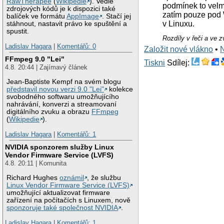
RawTherapee
(
Wikipedie
). Vedle
podmínek to velmi
zdrojových kódů je k dispozici také
zatím pouze pod 
balíček ve formátu
AppImage
. Stačí jej
v Linuxu.
stáhnout, nastavit právo ke spuštění a
spustit.
Rozdíly v řeči a ve 
Ladislav Hagara
|
Komentářů: 0
Založit nové vlákno
•
FFmpeg 9.0 "Lei"
Tiskni
Sdílej:
4.8. 20:44 | Zajímavý článek
Jean-Baptiste Kempf na svém blogu
představil novou verzi 9.0 "Lei"
kolekce
svobodného softwaru umožňujícího
nahrávání, konverzi a streamovaní
digitálního zvuku a obrazu
FFmpeg
(
Wikipedie
).
Ladislav Hagara
|
Komentářů: 1
NVIDIA sponzorem služby Linux
Vendor Firmware Service (LVFS)
4.8. 20:11 | Komunita
Richard Hughes
oznámil
, že službu
Linux Vendor Firmware Service (LVFS)
umožňující aktualizovat firmware
zařízení na počítačích s Linuxem, nově
sponzoruje také společnost NVIDIA
.
Ladislav Hagara
|
Komentářů: 1