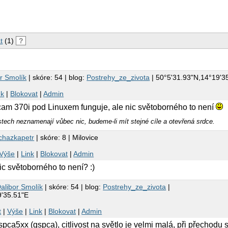
t
(1)
?
r Smolík
| skóre: 54 | blog:
Postrehy_ze_zivota
| 50°5'31.93"N,14°19'3
nk
|
Blokovat
|
Admin
m 370i pod Linuxem funguje, ale nic světoborného to není
stech neznamenají vůbec nic, budeme-li mít stejné cíle a otevřená srdce.
chazkapetr
| skóre: 8 | Milovice
Výše
|
Link
|
Blokovat
|
Admin
c světoborného to není? :)
alibor Smolík
| skóre: 54 | blog:
Postrehy_ze_zivota
|
9'35.51"E
t
|
Výše
|
Link
|
Blokovat
|
Admin
spca5xx (gspca), citlivost na světlo je velmi malá, při přechodu 