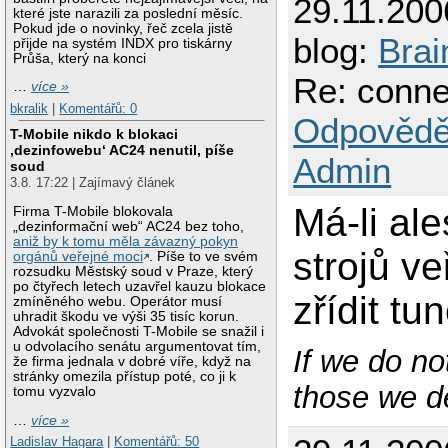
29.11.200
které jste narazili za poslední měsíc.
Pokud jde o novinky, řeč zcela jistě
blog:
Brai
přijde na systém INDX pro tiskárny
Průša, který na konci
Re: conne
…
více »
bkralik
|
Komentářů: 0
Odpovědě
T-Mobile nikdo k blokaci
‚dezinfowebu‘ AC24 nenutil, píše
Admin
soud
3.8. 17:22 | Zajímavý článek
Má-li al
Firma T-Mobile blokovala
„dezinformační web“ AC24 bez toho,
aniž by k tomu měla závazný pokyn
strojů ve
orgánů veřejné moci
. Píše to ve svém
rozsudku Městský soud v Praze, který
po čtyřech letech uzavřel kauzu blokace
zřídit t
zmíněného webu. Operátor musí
uhradit škodu ve výši 35 tisíc korun.
Advokát společnosti T-Mobile se snažil i
u odvolacího senátu argumentovat tím,
If we do no
že firma jednala v dobré víře, když na
stránky omezila přístup poté, co ji k
those we de
tomu vyzvalo
…
více »
Ladislav Hagara
|
Komentářů: 50