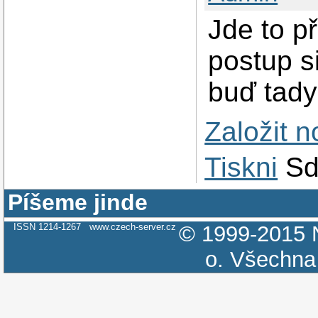
Jde to p
postup s
buď tady
Založit 
Tiskni
Sd
Píšeme jinde
ISSN 1214-1267
www.czech-server.cz
© 1999-2015
o.
Všechna 