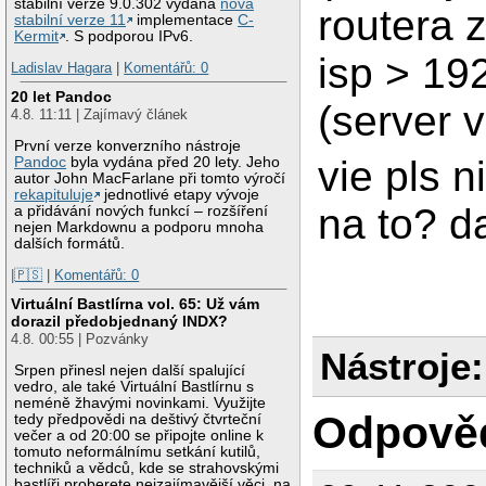
stabilní verze 9.0.302 vydána
nová
routera 
stabilní verze 11
implementace
C-
Kermit
. S podporou IPv6.
isp > 19
Ladislav Hagara
|
Komentářů: 0
20 let Pandoc
(server v
4.8. 11:11 | Zajímavý článek
První verze konverzního nástroje
vie pls n
Pandoc
byla vydána před 20 lety. Jeho
autor John MacFarlane při tomto výročí
rekapituluje
jednotlivé etapy vývoje
na to? d
a přidávání nových funkcí – rozšíření
nejen Markdownu a podporu mnoha
dalších formátů.
|🇵🇸
|
Komentářů: 0
Virtuální Bastlírna vol. 65: Už vám
dorazil předobjednaný INDX?
4.8. 00:55 | Pozvánky
Nástroje:
Srpen přinesl nejen další spalující
vedro, ale také Virtuální Bastlírnu s
neméně žhavými novinkami. Využijte
Odpově
tedy předpovědi na deštivý čtvrteční
večer a od 20:00 se připojte online k
tomuto neformálnímu setkání kutilů,
techniků a vědců, kde se strahovskými
bastlíři proberete nejzajímavější věci, na