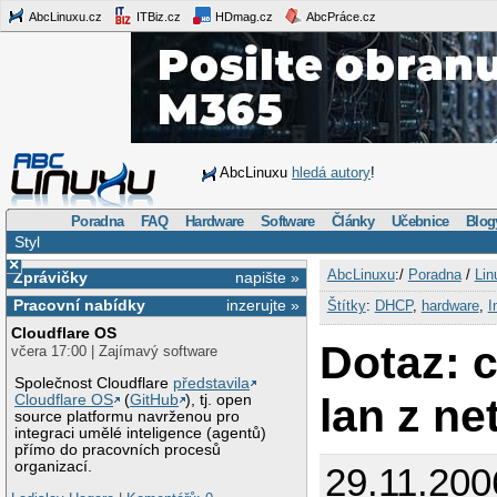
AbcLinuxu.cz
ITBiz.cz
HDmag.cz
AbcPráce.cz
AbcLinuxu
hledá autory
!
Poradna
FAQ
Hardware
Software
Články
Učebnice
Blog
Styl
×
AbcLinuxu
:/
Poradna
/
Lin
Zprávičky
napište »
Pracovní nabídky
inzerujte »
Štítky
:
DHCP
,
hardware
,
I
Cloudflare OS
Dotaz: 
včera 17:00 | Zajímavý software
Společnost Cloudflare
představila
lan z ne
Cloudflare OS
(
GitHub
), tj. open
source platformu navrženou pro
integraci umělé inteligence (agentů)
přímo do pracovních procesů
organizací.
29.11.200