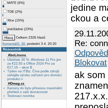
MATE
(
6%
)
jedine ma
TDE
(
2%
)
ckou a c
Xfce
(
15%
)
jiné/žádné
(
23%
)
29.11.20
Celkem 2326 hlasů
Re: conn
Komentářů: 30
, poslední 3.4. 20:20
Rozcestník
Odpověd
AbcLinuxu
Ušetřete 30 %: Windows 11 Pro jen
Blokovat
za €22,50 a Office 2024 Pro za
€17,15 – akce B
Týden na ITBiz: Čína podle zdrojů
ak som 
zahájila výrobu zařízení pro domácí
produkci v
znamena
HDmag.cz
Kamery do bytu přinesou maximální
přehled o vaší domácnosti
217.x.x.
Testovací novinka
preposl