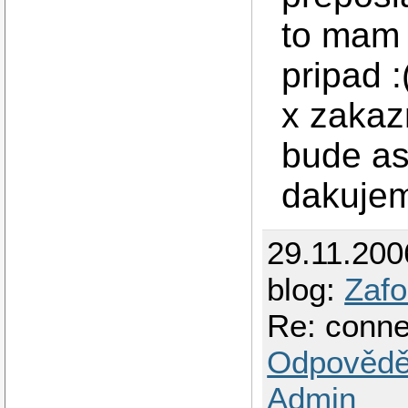
to mam a
pripad :
x zakaz
bude as
dakuje
29.11.200
blog:
Zaf
Re: conne
Odpovědě
Admin