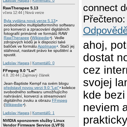
Ladislav Hagara
|
Komentářů: 0
connect d
RawTherapee 5.13
včera 12:44 | Nová verze
Přečteno:
Byla vydána nová verze 5.13
svobodného multiplatformního softwaru
Odpovědě
pro konverzi a zpracování digitálních
fotografií primárně ve formátů RAW
RawTherapee
(
Wikipedie
). Vedle
ahoj, po
zdrojových kódů je k dispozici také
balíček ve formátu
AppImage
. Stačí jej
stáhnout, nastavit právo ke spuštění a
dostat 
spustit.
Ladislav Hagara
|
Komentářů: 0
cez inte
FFmpeg 9.0 "Lei"
4.8. 20:44 | Zajímavý článek
svojej la
Jean-Baptiste Kempf na svém blogu
představil novou verzi 9.0 "Lei"
kolekce
kde bezi
svobodného softwaru umožňujícího
nahrávání, konverzi a streamovaní
digitálního zvuku a obrazu
FFmpeg
neviem a
(
Wikipedie
).
Ladislav Hagara
|
Komentářů: 1
prakticky
NVIDIA sponzorem služby Linux
Vendor Firmware Service (LVFS)