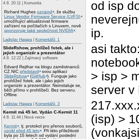
od isp d
4.8. 20:11 | Komunita
Richard Hughes
oznámil
, že službu
neverejn
Linux Vendor Firmware Service (LVFS)
umožňující aktualizovat firmware
zařízení na počítačích s Linuxem, nově
ip.
sponzoruje také společnost NVIDIA
.
Ladislav Hagara
|
Komentářů: 1
asi takto
SlideRshow, prohlížeč fotek, ale i
jejich organizér a prezentátor
4.8. 12:22 | Zajímavý software
notebook
Edvard Rejthar na blogu zaměstnanců
CZ.NIC
představil
svou aplikaci
> isp > m
SlideRshow
(
GitHub
). Funguje jako
prohlížeč fotek, ale i jako jejich
organizér a prezentátor. Neinstaluje se,
server v 
běží přímo v prohlížeči. Bez serveru.
Offline.
217.xxx.
Ladislav Hagara
|
Komentářů: 3
Kermit má 45 let. Vydán C-Kermit 11
(isp) > 1
4.8. 11:44 | Nová verze
Kermit
, tj. protokol pro přenos souborů,
(vonkajs
vznikl před 45 lety
. Při této příležitosti
byla po 15 letech od vydání poslední