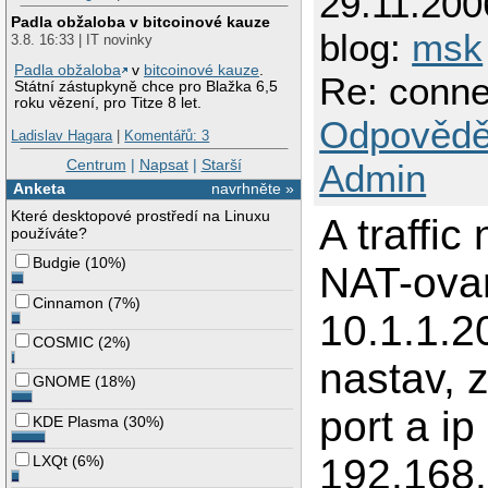
29.11.200
Padla obžaloba v bitcoinové kauze
blog:
msk
3.8. 16:33 | IT novinky
Padla obžaloba
v
bitcoinové kauze
.
Re: conne
Státní zástupkyně chce pro Blažka 6,5
roku vězení, pro Titze 8 let.
Odpovědě
Ladislav Hagara
|
Komentářů: 3
Centrum
|
Napsat
|
Starší
Admin
Anketa
navrhněte »
Které desktopové prostředí na Linuxu
A traffic
používáte?
Budgie
(
10%
)
NAT-ovan
Cinnamon
(
7%
)
10.1.1.2
COSMIC
(
2%
)
nastav, z
GNOME
(
18%
)
port a i
KDE Plasma
(
30%
)
192.168.
LXQt
(
6%
)