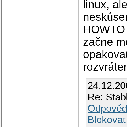
linux, al
neskúsen
HOWTO k
začne m
opakovať
rozvráten
24.12.20
Re: Stab
Odpověd
Blokovat