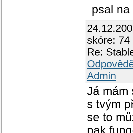
psal na
24.12.20
skóre: 74 
Re: Stabl
Odpovědě
Admin
Já mám s
s tvým p
se to mů
pak fun