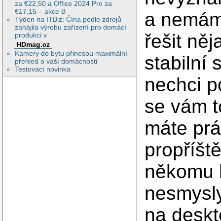
za €22,50 a Office 2024 Pro za
€17,15 – akce B
a nemám
Týden na ITBiz: Čína podle zdrojů
zahájila výrobu zařízení pro domácí
řešit něj
produkci v
HDmag.cz
Kamery do bytu přinesou maximální
stabilní
přehled o vaší domácnosti
Testovací novinka
nechci p
se vám t
máte prá
propříšt
někomu b
nesmysly
na deskt