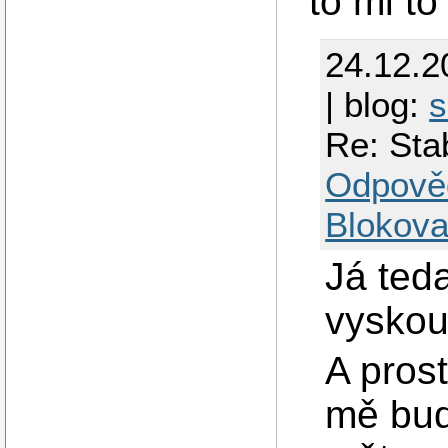
to mi to
24.12.2
| blog:
s
Re: Sta
Odpově
Blokova
Já ted
vyskou
A prost
mě bud