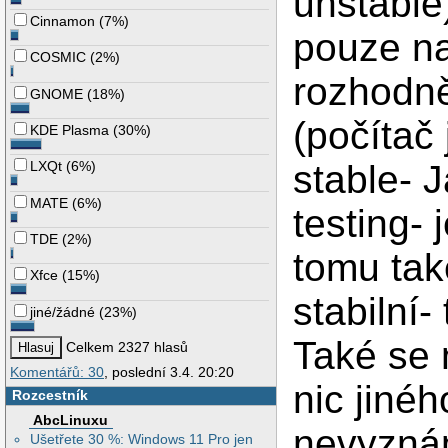
unstable)
Cinnamon
(
7%
)
pouze na
COSMIC
(
2%
)
rozhodně
GNOME
(
18%
)
(počítač
KDE Plasma
(
30%
)
stable- 
LXQt
(
6%
)
MATE
(
6%
)
testing- 
TDE
(
2%
)
tomu tak
Xfce
(
15%
)
stabilní-
jiné/žádné
(
23%
)
Také se 
Celkem 2327 hlasů
Komentářů: 30
, poslední 3.4. 20:20
nic jiné
Rozcestník
AbcLinuxu
nevyznám
Ušetřete 30 %: Windows 11 Pro jen