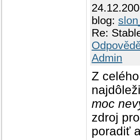
24.12.20
blog:
slon
Re: Stabl
Odpovědě
Admin
Z celého
najdôleži
moc nev
zdroj pr
poradiť 