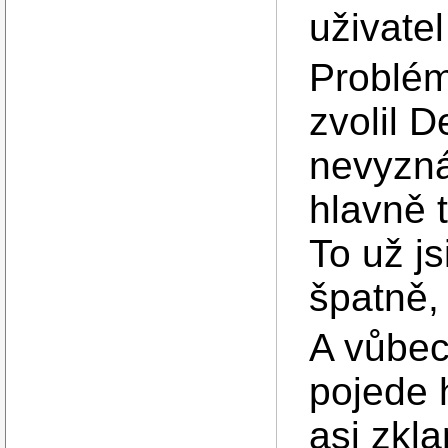
uživatel
Problém
zvolil 
nevyzná
hlavně 
To už j
špatně, 
A vůbec
pojede 
asi zkl