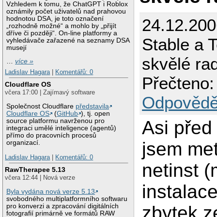
Vzhledem k tomu, že ChatGPT i Roblox
oznámily počet uživatelů nad prahovou
hodnotou DSA, je toto označení
24.12.200
„rozhodně možné“ a mohlo by „přijít
dříve či později“. On-line platformy a
Stable a 
vyhledávače zařazené na seznamy DSA
musejí
skvělé ra
…
více »
Ladislav Hagara
|
Komentářů: 0
Přečteno:
Cloudflare OS
včera 17:00 | Zajímavý software
Odpovědě
Společnost Cloudflare
představila
Cloudflare OS
(
GitHub
), tj. open
Asi pře
source platformu navrženou pro
integraci umělé inteligence (agentů)
přímo do pracovních procesů
jsem me
organizací.
Ladislav Hagara
|
Komentářů: 0
netinst (
RawTherapee 5.13
včera 12:44 | Nová verze
instalac
Byla vydána nová verze 5.13
svobodného multiplatformního softwaru
zbytek ze
pro konverzi a zpracování digitálních
fotografií primárně ve formátů RAW