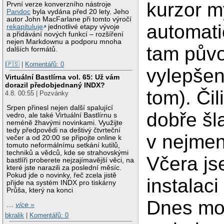
kurzor my
První verze konverzního nástroje
Pandoc
byla vydána před 20 lety. Jeho
autor John MacFarlane při tomto výročí
automati
rekapituluje
jednotlivé etapy vývoje
a přidávání nových funkcí – rozšíření
nejen Markdownu a podporu mnoha
tam půvo
dalších formátů.
|🇵🇸
|
Komentářů: 0
vylepšen
Virtuální Bastlírna vol. 65: Už vám
dorazil předobjednaný INDX?
tom). Či
4.8. 00:55 | Pozvánky
Srpen přinesl nejen další spalující
dobře šl
vedro, ale také Virtuální Bastlírnu s
neméně žhavými novinkami. Využijte
tedy předpovědi na deštivý čtvrteční
v nejme
večer a od 20:00 se připojte online k
tomuto neformálnímu setkání kutilů,
techniků a vědců, kde se strahovskými
Včera js
bastlíři proberete nejzajímavější věci, na
které jste narazili za poslední měsíc.
Pokud jde o novinky, řeč zcela jistě
instalac
přijde na systém INDX pro tiskárny
Průša, který na konci
Dnes moj
…
více »
bkralik
|
Komentářů: 0