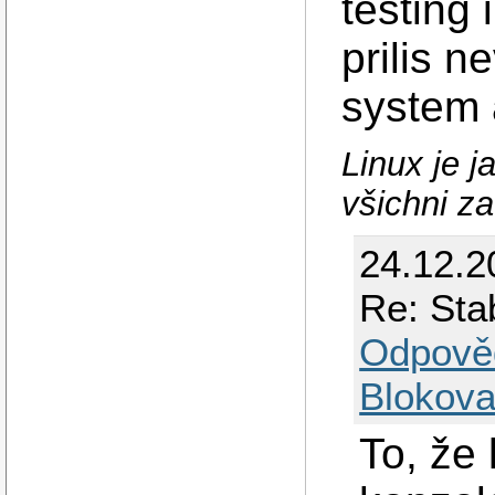
testing
prilis 
system 
Linux je 
všichni z
24.12.2
Re: Sta
Odpově
Blokova
To, že 