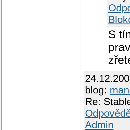
Odp
Blok
S t
prav
zřete
24.12.20
blog:
man
Re: Stabl
Odpovědě
Admin