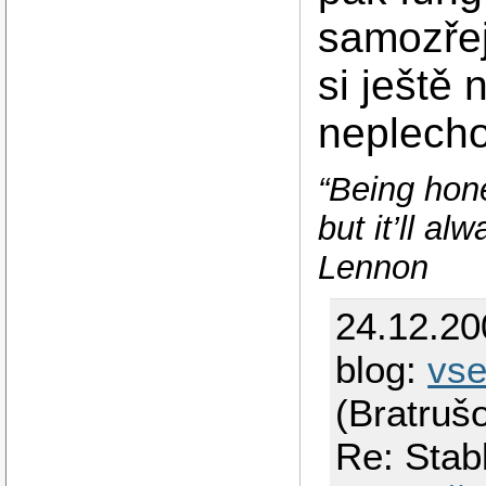
samozřej
si ještě
neplecho
“Being hone
but it’ll a
Lennon
24.12.2
blog:
vs
(Bratruš
Re: Stab