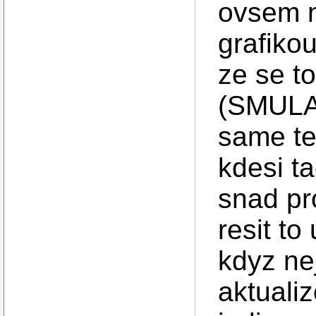
ovsem n
grafiko
ze se to
(SMULA)
same te
kdesi ta
snad pr
resit to
kdyz ne
aktuali