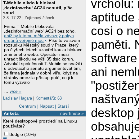
vrcholu: 
T-Mobile nikdo k blokaci
‚dezinfowebu‘ AC24 nenutil, píše
soud
aptitude 
3.8. 17:22 | Zajímavý článek
cosi o n
Firma T-Mobile blokovala
„dezinformační web“ AC24 bez toho,
aniž by k tomu měla závazný pokyn
paměti. 
orgánů veřejné moci
. Píše to ve svém
rozsudku Městský soud v Praze, který
po čtyřech letech uzavřel kauzu blokace
software 
zmíněného webu. Operátor musí
uhradit škodu ve výši 35 tisíc korun.
Advokát společnosti T-Mobile se snažil i
ani neml
u odvolacího senátu argumentovat tím,
že firma jednala v dobré víře, když na
stránky omezila přístup poté, co ji k
"postiže
tomu vyzvalo
…
více »
naštvaný
Ladislav Hagara
|
Komentářů: 63
Centrum
|
Napsat
|
Starší
desktop 
Anketa
navrhněte »
Které desktopové prostředí na Linuxu
obsahuje
používáte?
Budgie
(
10%
)