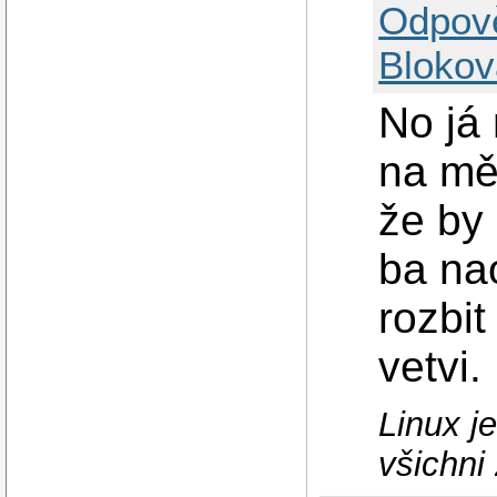
Odpov
Blokov
No já
na mě
že by 
ba na
rozbit
vetvi.
Linux j
všichni