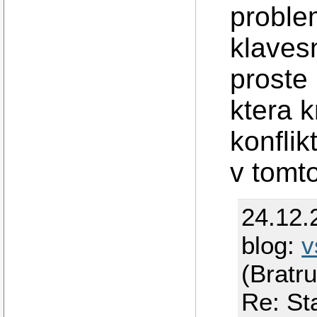
proble
klavesn
proste
ktera k
konflik
v tomto
24.12.
blog:
v
(Bratr
Re: St