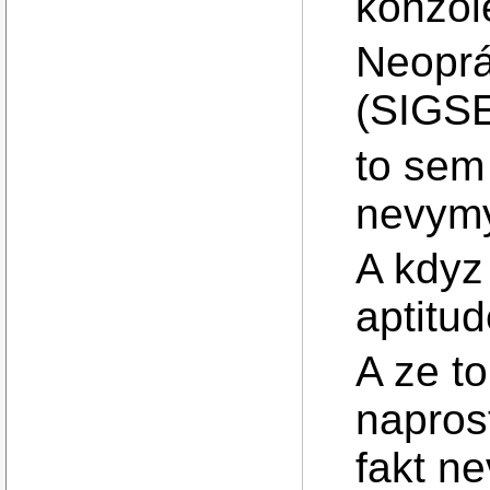
konzole
Neoprá
(SIGS
to sem
nevymy
A kdyz
aptitud
A ze t
napros
fakt n