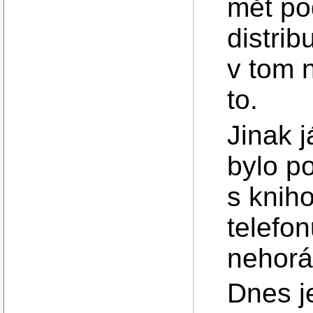
mět po
distrib
v tom 
to.
Jinak j
bylo p
s kniho
telefo
nehorá
Dnes je