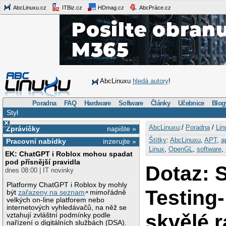
AbcLinuxu.cz
ITBiz.cz
HDmag.cz
AbcPráce.cz
AbcLinuxu
hledá autory
!
Poradna
FAQ
Hardware
Software
Články
Učebnice
Blog
Styl
×
AbcLinuxu
:/
Poradna
/
Lin
Zprávičky
napište »
Štítky
:
AbcLinuxu
,
APT
,
a
Pracovní nabídky
inzerujte »
Linux
,
OpenGL
,
software
,
EK: ChatGPT i Roblox mohou spadat
pod přísnější pravidla
Dotaz: S
dnes 08:00 | IT novinky
Platformy ChatGPT i Roblox by mohly
Testing
být
zařazeny na seznam
mimořádně
velkých on-line platforem nebo
internetových vyhledávačů, na něž se
skvělé 
vztahují zvláštní podmínky podle
nařízení o digitálních službách (DSA).