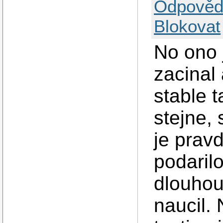
Odpověd
Blokovat
No ono 
zacinal
stable 
stejne,
je prav
podaril
dlouhou
naucil.