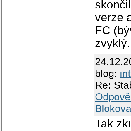
skonči
verze a
FC (bý
zvyklý.
24.12.2
blog:
in
Re: Sta
Odpově
Blokova
Tak zku