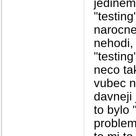
jedine
"testin
narocne
nehodi, 
"testin
neco ta
vubec n
davneji 
to bylo
problem