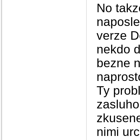
No takz
naposle
verze D
nekdo d
bezne n
naprost
Ty prob
zasluhou
zkusene
nimi urc