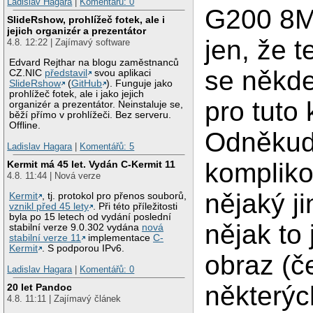
Ladislav Hagara
|
Komentářů: 0
G200 8M
SlideRshow, prohlížeč fotek, ale i
jejich organizér a prezentátor
jen, že 
4.8. 12:22 | Zajímavý software
Edvard Rejthar na blogu zaměstnanců
se někde 
CZ.NIC
představil
svou aplikaci
SlideRshow
(
GitHub
). Funguje jako
prohlížeč fotek, ale i jako jejich
pro tuto 
organizér a prezentátor. Neinstaluje se,
běží přímo v prohlížeči. Bez serveru.
Offline.
Odněkud
Ladislav Hagara
|
Komentářů: 5
komplik
Kermit má 45 let. Vydán C-Kermit 11
4.8. 11:44 | Nová verze
nějaký j
Kermit
, tj. protokol pro přenos souborů,
vznikl před 45 lety
. Při této příležitosti
byla po 15 letech od vydání poslední
nějak to
stabilní verze 9.0.302 vydána
nová
stabilní verze 11
implementace
C-
Kermit
. S podporou IPv6.
obraz (č
Ladislav Hagara
|
Komentářů: 0
některýc
20 let Pandoc
4.8. 11:11 | Zajímavý článek