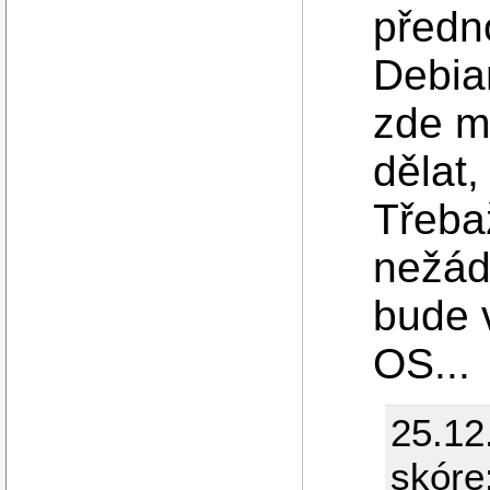
předno
Debia
zde mi
dělat,
Třeba
nežáda
bude v
OS...
25.12
skóre