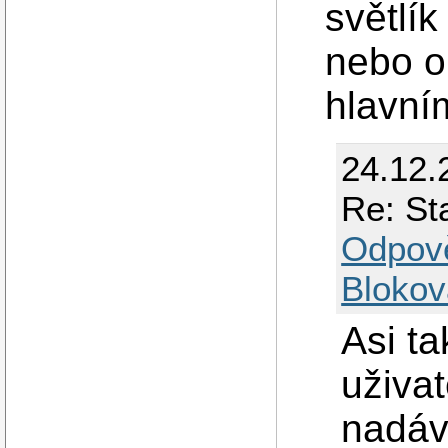
světlík
nebo o
hlavní
24.12.
Re: St
Odpov
Blokov
Asi ta
uživat
nadává