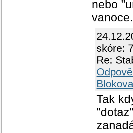
nebo "u
vanoce
24.12.2
skóre: 7
Re: Sta
Odpově
Blokova
Tak kd
"dotaz"
zanadá