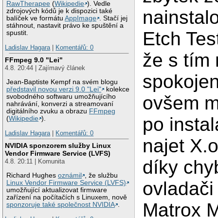
RawTherapee
(
Wikipedie
). Vedle
nainstal
zdrojových kódů je k dispozici také
balíček ve formátu
AppImage
. Stačí jej
stáhnout, nastavit právo ke spuštění a
Etch Test
spustit.
Ladislav Hagara
|
Komentářů: 0
že s tím
FFmpeg 9.0 "Lei"
4.8. 20:44 | Zajímavý článek
spokojen
Jean-Baptiste Kempf na svém blogu
představil novou verzi 9.0 "Lei"
kolekce
ovšem m
svobodného softwaru umožňujícího
nahrávání, konverzi a streamovaní
digitálního zvuku a obrazu
FFmpeg
po instal
(
Wikipedie
).
Ladislav Hagara
|
Komentářů: 0
najet X.o
NVIDIA sponzorem služby Linux
Vendor Firmware Service (LVFS)
díky chy
4.8. 20:11 | Komunita
Richard Hughes
oznámil
, že službu
ovladači 
Linux Vendor Firmware Service (LVFS)
umožňující aktualizovat firmware
zařízení na počítačích s Linuxem, nově
Matrox M
sponzoruje také společnost NVIDIA
.