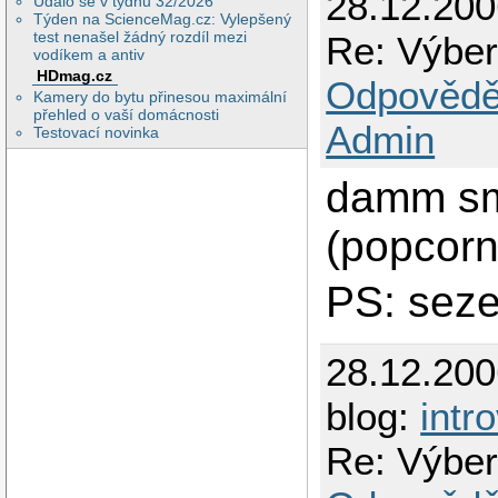
28.12.20
Událo se v týdnu 32/2026
Týden na ScienceMag.cz: Vylepšený
test nenašel žádný rozdíl mezi
Re: Výber
vodíkem a antiv
HDmag.cz
Odpovědě
Kamery do bytu přinesou maximální
přehled o vaší domácnosti
Admin
Testovací novinka
damm sma
(popcorn
PS: seze
28.12.200
blog:
intr
Re: Výber