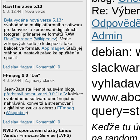
RawTherapee 5.13
Re: Výber
5.8. 12:44 | Nová verze
Odpovědě
Byla vydána nová verze 5.13
svobodného multiplatformního softwaru
pro konverzi a zpracování digitálních
Admin
fotografií primárně ve formátů RAW
RawTherapee
(
Wikipedie
). Vedle
zdrojových kódů je k dispozici také
debian: 
balíček ve formátu
AppImage
. Stačí jej
stáhnout, nastavit právo ke spuštění a
spustit.
slackwa
Ladislav Hagara
|
Komentářů: 0
FFmpeg 9.0 "Lei"
vyhladav
4.8. 20:44 | Zajímavý článek
Jean-Baptiste Kempf na svém blogu
www.abc
představil novou verzi 9.0 "Lei"
kolekce
svobodného softwaru umožňujícího
nahrávání, konverzi a streamovaní
query=s
digitálního zvuku a obrazu
FFmpeg
(
Wikipedie
).
Ladislav Hagara
|
Komentářů: 0
Keďže tu úč
NVIDIA sponzorem služby Linux
Vendor Firmware Service (LVFS)
na random 