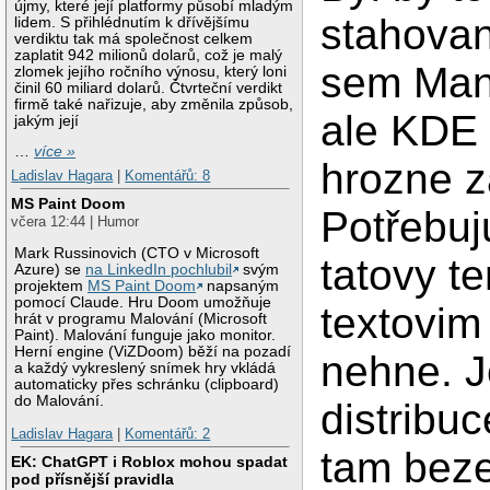
újmy, které její platformy působí mladým
stahovan
lidem. S přihlédnutím k dřívějšímu
verdiktu tak má společnost celkem
zaplatit 942 milionů dolarů, což je malý
sem Man
zlomek jejího ročního výnosu, který loni
činil 60 miliard dolarů. Čtvrteční verdikt
firmě také nařizuje, aby změnila způsob,
ale KDE 
jakým její
…
více »
hrozne z
Ladislav Hagara
|
Komentářů: 8
MS Paint Doom
Potřebuj
včera 12:44 | Humor
Mark Russinovich (CTO v Microsoft
tatovy te
Azure) se
na LinkedIn pochlubil
svým
projektem
MS Paint Doom
napsaným
pomocí Claude. Hru Doom umožňuje
textovim
hrát v programu Malování (Microsoft
Paint). Malování funguje jako monitor.
Herní engine (ViZDoom) běží na pozadí
nehne. J
a každý vykreslený snímek hry vkládá
automaticky přes schránku (clipboard)
do Malování.
distribuc
Ladislav Hagara
|
Komentářů: 2
tam beze
EK: ChatGPT i Roblox mohou spadat
pod přísnější pravidla