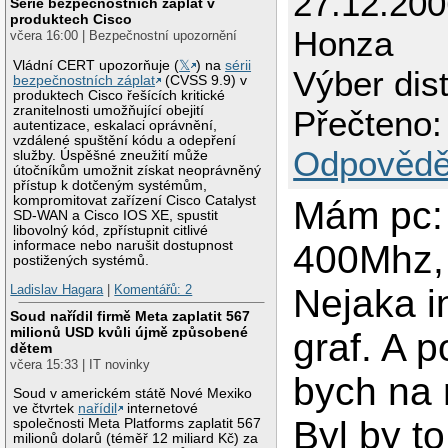
27.12.200
Série bezpečnostních záplat v
produktech Cisco
Honza
včera 16:00 | Bezpečnostní upozornění
Vládní CERT upozorňuje (
𝕏
) na
sérii
Výber dis
bezpečnostních záplat
(CVSS 9.9) v
produktech Cisco řešících kritické
zranitelnosti umožňující obejití
Přečteno:
autentizace, eskalaci oprávnění,
vzdálené spuštění kódu a odepření
Odpovědě
služby. Úspěšné zneužití může
útočníkům umožnit získat neoprávněný
přístup k dotčeným systémům,
kompromitovat zařízení Cisco Catalyst
Mám pc:
SD-WAN a Cisco IOS XE, spustit
libovolný kód, zpřístupnit citlivé
400Mhz,
informace nebo narušit dostupnost
postižených systémů.
Nejaka i
Ladislav Hagara
|
Komentářů: 2
Soud nařídil firmě Meta zaplatit 567
milionů USD kvůli újmě způsobené
graf. A p
dětem
včera 15:33 | IT novinky
bych na 
Soud v americkém státě Nové Mexiko
ve čtvrtek
nařídil
internetové
Byl by t
společnosti Meta Platforms zaplatit 567
milionů dolarů (téměř 12 miliard Kč) za