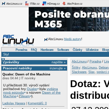
AbcLinuxu.cz
ITBiz.cz
HDmag.cz
AbcPráce.cz
AbcLinuxu
hledá autory
!
Poradna
FAQ
Hardware
Software
Články
Učebnice
Blog
Styl
×
AbcLinuxu
:/
Poradna
/
Lin
Zprávičky
napište »
Štítky
:
AbcLinuxu
,
Debian
Pracovní nabídky
inzerujte »
Slackware
,
Slax
,
správci 
Quake: Dawn of the Machine
dnes 04:44 | IT novinky
Dotaz: 
U příležitosti 30. výročí vydání
počítačové hry
Quake
byla
vydána
distribu
nová epizoda
s názvem
Dawn of the
Machine
(
Steam
).
Ladislav Hagara
|
Komentářů: 0