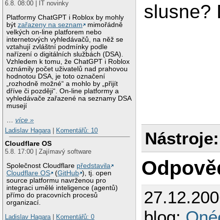
6.8. 08:00 | IT novinky
slusne? 
Platformy ChatGPT i Roblox by mohly
být
zařazeny na seznam
mimořádně
velkých on-line platforem nebo
internetových vyhledávačů, na něž se
vztahují zvláštní podmínky podle
nařízení o digitálních službách (DSA).
Vzhledem k tomu, že ChatGPT i Roblox
oznámily počet uživatelů nad prahovou
hodnotou DSA, je toto označení
„rozhodně možné“ a mohlo by „přijít
dříve či později“. On-line platformy a
vyhledávače zařazené na seznamy DSA
musejí
…
více »
Ladislav Hagara
|
Komentářů: 10
Nástroje:
Cloudflare OS
5.8. 17:00 | Zajímavý software
Odpově
Společnost Cloudflare
představila
Cloudflare OS
(
GitHub
), tj. open
source platformu navrženou pro
integraci umělé inteligence (agentů)
27.12.20
přímo do pracovních procesů
organizací.
blog:
Oné
Ladislav Hagara
|
Komentářů: 0