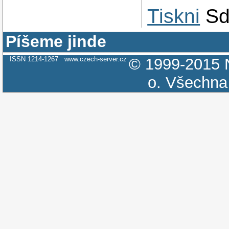
Tiskni
Sd
Píšeme jinde
ISSN 1214-1267
www.czech-server.cz
© 1999-2015
o.
Všechna 