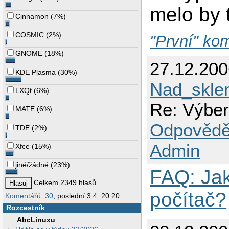
melo by 
Cinnamon
(
7%
)
COSMIC
(
2%
)
"První" kom
GNOME
(
18%
)
27.12.20
KDE Plasma
(
30%
)
Nad_skle
LXQt
(
6%
)
Re: Výber
MATE
(
6%
)
Odpovědě
TDE
(
2%
)
Admin
Xfce
(
15%
)
jiné/žádné
(
23%
)
FAQ: Jak
Celkem 2349 hlasů
počítač?
Komentářů: 30
, poslední 3.4. 20:20
Rozcestník
AbcLinuxu