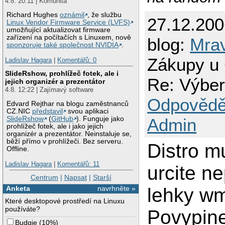
4.8. 20:11 | Komunita
Richard Hughes
oznámil
, že službu
27.12.20
Linux Vendor Firmware Service (LVFS)
umožňující aktualizovat firmware
zařízení na počítačích s Linuxem, nově
blog:
Mra
sponzoruje také společnost NVIDIA
.
Zákupy u 
Ladislav Hagara
|
Komentářů: 0
SlideRshow, prohlížeč fotek, ale i
Re: Výber
jejich organizér a prezentátor
4.8. 12:22 | Zajímavý software
Odpovědě
Edvard Rejthar na blogu zaměstnanců
CZ.NIC
představil
svou aplikaci
Admin
SlideRshow
(
GitHub
). Funguje jako
prohlížeč fotek, ale i jako jejich
organizér a prezentátor. Neinstaluje se,
běží přímo v prohlížeči. Bez serveru.
Distro m
Offline.
Ladislav Hagara
|
Komentářů: 11
urcite n
Centrum
|
Napsat
|
Starší
lehky wm
Anketa
navrhněte »
Které desktopové prostředí na Linuxu
používáte?
Povypine
Budgie
(
10%
)